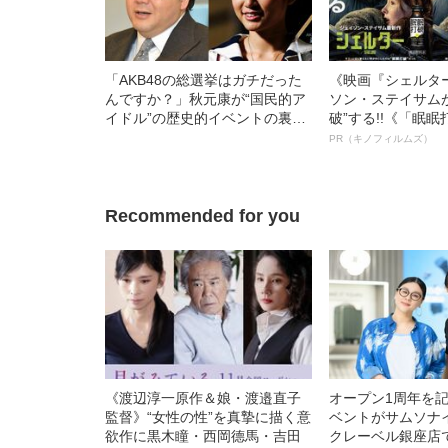
「AKB48の総選挙はガチだった
《映画『シェルタ
んですか？」秋元康が“国民的ア
ソン・ステイサム
イドル”の歴史的イベントの裏側
破”する!!《「眠
を語った
ボ》
PR（キノフィルムズ）
Recommended for you
《渡辺淳一原作＆娘・渡邉直子
オープン1周年を
監督》“女性の性”を真摯に描く意
ベントがサムソナ
欲作に黒木瞳・西岡德馬・吉田
クレーベル銀座店