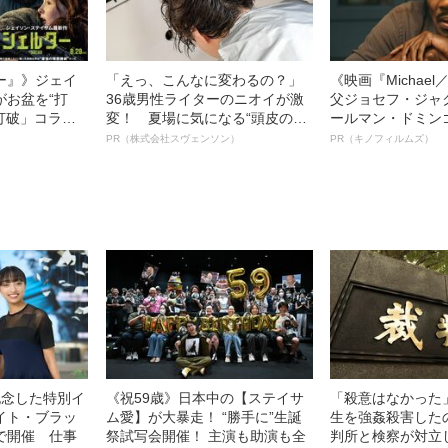
ー』》ジェイ
「えっ、こんなに変わるの？」
《映画『Michae
がお盆を“打
36歳男性ライターのニオイが激
父ジョセフ・ジャ
眠打破」コラ
変！ 夏場に気になる“頭皮のニ
ールマン・ドミン
オイ”や“ベタつき”を解消す
ルインタビュー“
PR（株式会社スヴェンソン）
PR（キノフィルムズ）
る、“ウィッグのスペシャリス
名優、複雑な父親
ト”が生み出した徹底ケアとは
語る”《日本興収7
記念した特別イ
《祝59歳》日本中の【ステイサ
「殺意はなかった
イト・ブラッ
ム愛】が大暴走！ “勝手に”生誕
生を強姦殺害した
で開催 仕事
祭試写会開催！ 主演も助演も全
判所と検察が対立