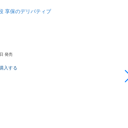
段 享保のデリバティブ
7日 発売
で購入する