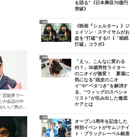
を語る”《日本興収70億円
突破》
PR
《映画『シェルター』》ジ
ェイソン・ステイサムがお
盆を“打破”する!!《「眠眠
打破」コラボ》
PR
「えっ、こんなに変わる
の？」36歳男性ライター
のニオイが激変！ 夏場に
気になる“頭皮のニオ
イ”や“ベタつき”を解消す
る、“ウィッグのスペシャ
「芸能界で一
リスト”が生み出した徹底
との会話の中
ケアとは
がいい”男の正
PR
オープン1周年を記念した
特別イベントがサムソナイ
ト・ブラックレーベル銀座