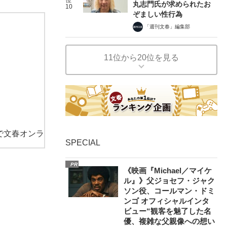
丸志門氏が求められたお
10
ぞましい性行為
「週刊文春」編集部
11位から20位を見る
で文春オンラ
SPECIAL
PR
《映画『Michael／マイケ
ル』》父ジョセフ・ジャク
ソン役、コールマン・ドミ
ンゴ オフィシャルインタ
ビュー“観客を魅了した名
優、複雑な父親像への想い