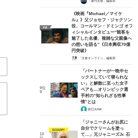
「週刊文春」編集部
《映画『Michael／マイケ
ル』》父ジョセフ・ジャクソン
役、コールマン・ドミンゴ オフ
PR
ィシャルインタビュー“観客を
魅了した名優、複雑な父親像へ
の想いを語る”《日本興収70億
円突破》
「文春オンライン」編集部
「パートナーが一晩中セ
ックスしていて寝られな
い」と解散に至った女子
9位
ペアも…オリンピック選
9
手村の“知られざる性事
情”とは
辰巳JUNK
「ジャニーさんがお尻に
自分でクリームを塗っ
SCOOP!
10
て…」元ジャニーズJr. 石
位