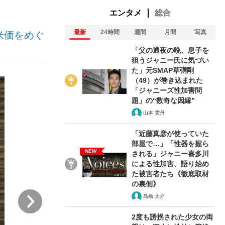
エンタメ
総合
最新
24時間
週間
月間
写真
米価をめぐ
ない資産運用のすべて
「父の通夜の晩、息子を
狙うジャニー氏に気づい
た」元SMAP草彅剛
（49）が巻き込まれた
が悲しい」『北の国から』倉本聰氏（91...
「ジャニーズ性加害問
題」の“数奇な因縁”
山本 雲丹
「近藤真彦が使っていた
部屋で…」「性器を握ら
NEW
される」ジャニー喜多川
による性加害、語り始め
た被害者たち《徹底取材
の裏側》
次
髙橋 大介
2度も誘拐された少女の両