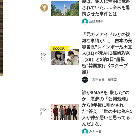
親は、犯人に性的に籠絡
されていた……全米を驚
愕させた事件とは
辰巳JUNK
「元カノアイドルとの複
雑な事情が…」“吉本の美
2/3
容番長”レインボー池田直
SCOOP!
人(31)が元AKB篠崎彩奈
4位
4
（28）と2泊3日“超親
密”韓国旅行《スクープ
撮》
「週刊文春」編集部
誰がSMAPを“殺した”の
か 悪夢の「公開処刑」
から8年後に明かされ
5位
た“答え”「世の中は俺ら5
5
人が仲が悪いと思ってる
んだよな」
みきーる