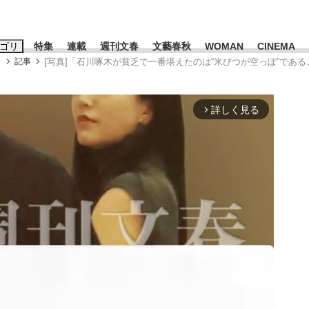
ゴリ
特集
連載
週刊文春
文藝春秋
WOMAN
CINEMA
メ
記事
[写真]「石川啄木が貧乏で一番堪えたのは“米びつが空っぽ”で
キーワード入力
ス
エンタメ
ライフ
ビジネス
詳しく見る
arrow_forward_ios
ーワードタグ一覧
山凌輝
#高市早苗
#後藤真希
#森岡毅
#城彰二
#内田有紀
観る将棋、読
#亀和田武
て明かした日本代表監督に...
「最悪の空気のまま解散」W