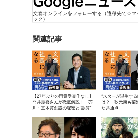
文春オンラインをフォローする
（遷移先で☆マ
ック）
関連記事
【27年ぶりの両賞受賞作なし】
“スターが誕生する
門井慶喜さんが徹底解説！ 芥
は？ 秋元康も菊
川・直木賞創設の秘密と“誤算”
た共通点