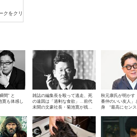
ークをクリ
瞬間” と
雑誌の編集長を殴って逃走、死
秋元康氏が明かす
池寛も体感し
の遠因は「過剰な食欲」…前代
番仲のいい友人」
未聞の文豪社長・菊池寛が残し
身 “最高にセンス
た「豪快伝説」
体は…