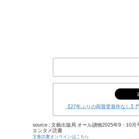
【27年ぶりの両賞受賞作なし】
source : 文藝出版局 オール讀物2025年9・10月
エンタメ
読書
文春読書オンラインはこちら