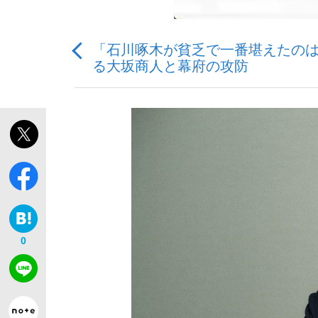
「石川啄木が貧乏で一番堪えたのは
る大坂商人と幕府の攻防
「敗因分析は一切聞かれなかった」侍ジャパン選
キングの誕生を、目撃せよ。
the Style
0
「目標達成できなかったからと言って…」サッ