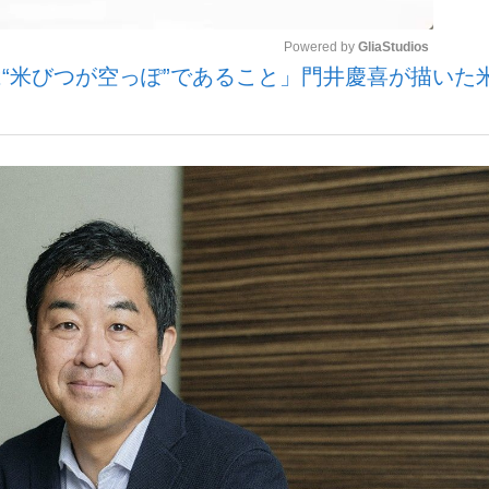
Powered by 
GliaStudios
“米びつが空っぽ”であること」門井慶喜が描いた
いまさら聞け
Mute
手が証言した“NPB聞...
「クマが悪者扱いされているの
もっと見る
カー日本代表・森保一監督...