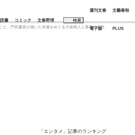
週刊文春
文藝春秋
読書
コミック
文春野球
検索
あること」門井慶喜が描いた米価をめぐる大坂商人と幕府の攻防
電子版
PLUS
インタビュー
読書
#松田聖子
む将棋
BC日本代表“敗戦”の真実 選手が明かす...
「エンタメ」記事のランキング