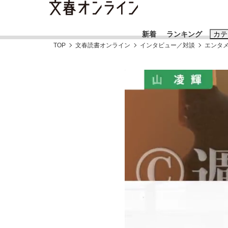
新着
ランキング
カテ
TOP
文春読書オンライン
インタビュー／対談
エンタ
スクープ
ニュー
おすすめのキ
#藤田晋
#三
#玉木雄一郎
「90%は失敗する。でも…」本田圭佑が初め
終戦から81年