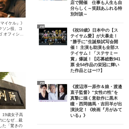
店で開催 仕事も人生も自
分らしく～笑顔あふれる特
別対談～
l／マイケル』》
PR
クソン役、コ
《祝59歳》日本中の【ス
ゴ オフィシャ
テイサム愛】が大暴走！
観客を魅了した
“勝手に”生誕祭試写会開
像への想いを
催！ 主演も助演も全部ス
0億円突破》
テイサム！「ステサミー
賞」爆誕！【応募総数941
票 全54作品の栄冠に輝い
た作品とはー!?】
PR
《渡辺淳一原作＆娘・渡邉
直子監督》“女性の性”を
真摯に描く意欲作に黒木
瞳・西岡德馬・吉田羊が出
演決定！《映画『月がみて
」19歳女子高
いる』》
のになぜ…裁
した「驚きの