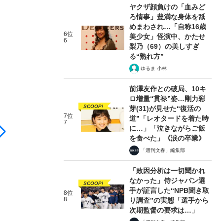
ヤクザ顔負けの「血みど
ろ情事」豊満な身体を舐
めまわされ…「自称16歳
6位
美少女」怪演中、かたせ
6
梨乃（69）の美しすぎ
る“熟れ方”
ゆるま 小林
前澤友作との破局、10キ
ロ増量“貫禄”姿…剛力彩
SCOOP!
芽(31)が見せた“復活の
7位
オール讀物 2025年 9・10 月号 「総力特
道”「レオタードを着た時
7
に…」「泣きながらご飯
を食べた」《涙の卒業》
オール讀物
「週刊文春」編集部
文藝春秋
「敗因分析は一切聞かれ
なかった」侍ジャパン選
SCOOP!
手が証言した“NPB聞き取
2025年8月22日 発売
8位
8
り調査”の実態「選手から
次期監督の要求は…」
Amazonで購入する