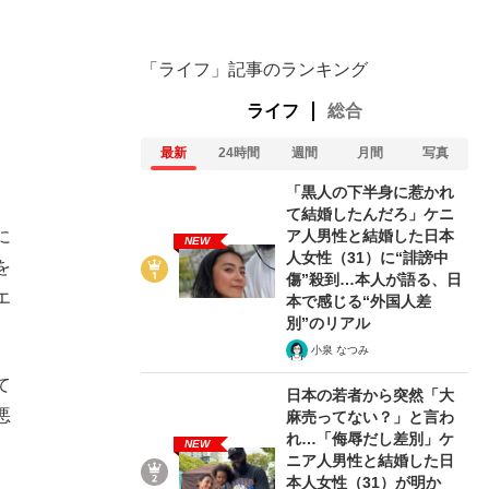
「ライフ」記事のランキング
ライフ
総合
最新
24時間
週間
月間
写真
「黒人の下半身に惹かれ
て結婚したんだろ」ケニ
ア人男性と結婚した日本
に
NEW
人女性（31）に“誹謗中
を
傷”殺到…本人が語る、日
エ
本で感じる“外国人差
別”のリアル
小泉 なつみ
て
日本の若者から突然「大
悪
麻売ってない？」と言わ
れ…「侮辱だし差別」ケ
NEW
ニア人男性と結婚した日
本人女性（31）が明か