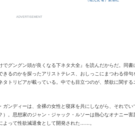
（堀元見 著）新潮社
もっと見る
ADVERTISEMENT
けでグングン頭が良くなる下ネタ大全』を読んだからだ。同書
できるのかを探ったアリストテレス、おしっこにまつわる俳句
ネタトリビアが載っている。中でも目立つのが、禁欲に関する
・ガンディーは、全裸の女性と寝床を共にしながら、それでい
？）。思想家のジャン・ジャック・ルソーは熱心なオナニー害
によって性欲減退食として開発された……。