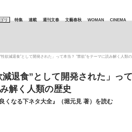
ゴリ
特集
連載
週刊文春
文藝春秋
WOMAN
CINEMA
キーワード入力
ス
エンタメ
ライフ
ビジネス
“性欲減退食”として開発された」って本当？ “禁欲”をテーマに読み解く人類
ーワードタグ一覧
山凌輝
#高市早苗
#後藤真希
#森岡毅
#城彰二
#内田有紀
欲減退食”として開発された」っ
#亀和田武
読み解く人類の歴史
良くなる下ネタ大全』（堀元見 著）を読む
み会、JIN→伊豆の...
「90%は失敗する。でも…」
私のあのとき