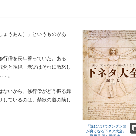
しょうあん）」というものがあ
”の真実 選手が明かす...
「敗因分析は一切聞かれなか
キングの誕生
修行僧を長年養っていた。ある
敢然と拒絶。老婆はそれに激怒し
……。
はないから、修行僧がどう振る舞
リしているのは、禁欲の道の険し
もっと見る
『読むだけでグングン頭
の国から』倉本聰氏（91...
が良くなる下ネタ大全』