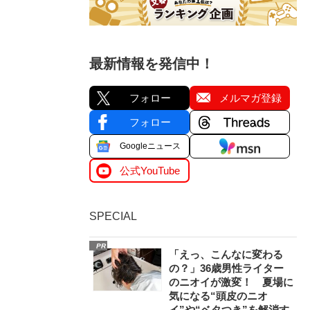
最新情報を発信中！
フォロー
メルマガ登録
フォロー
Googleニュース
公式YouTube
SPECIAL
PR
「えっ、こんなに変わる
の？」36歳男性ライター
のニオイが激変！ 夏場に
気になる“頭皮のニオ
イ”や“ベタつき”を解消す