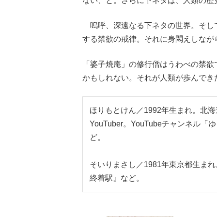
ない、と。さらに下ネタは、人類の歴
嗚呼、深遠なる下ネタの世界。そし
する禁欲の戒律。それに身悶えしなが
「婆子焼庵」の修行僧はうわべの禁欲
かもしれない。それが人類が歩んでき
ほりもとけん／1992年生まれ。北
YouTuber。YouTubeチャ
ど。
そいりまさし／1981年東京都生ま
終着駅』など。