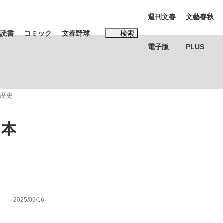
週刊文春
文藝春秋
読書
コミック
文春野球
検索
電子版
PLUS
インタビュー
読書
の歴史
#松田聖子
て本
本田圭佑が初めて明かした日本代表監督に...
、私のいま
2025/09/16