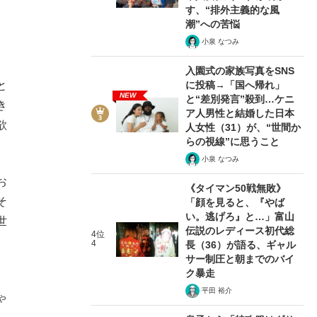
す、“排外主義的な風
潮”への苦悩
小泉 なつみ
入園式の家族写真をSNS
に投稿→「国へ帰れ」
と
NEW
と“差別発言”殺到…ケニ
き
ア人男性と結婚した日本
欲
人女性（31）が、“世間か
らの視線”に思うこと
小泉 なつみ
お
《タイマン50戦無敗》
そ
「顔を見ると、『やば
い。逃げろ』と…」富山
世
伝説のレディース初代総
4位
4
長（36）が語る、ギャル
サー制圧と朝までのバイ
ク暴走
平田 裕介
ゃ