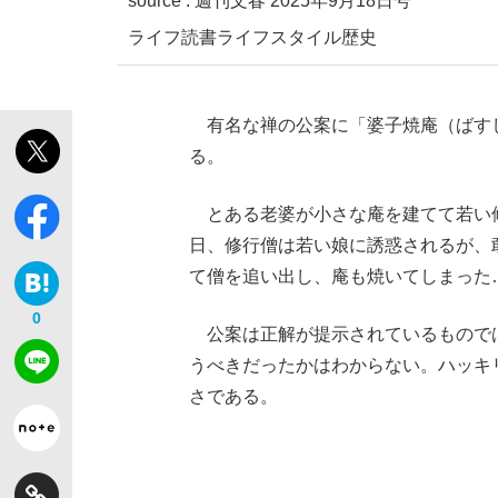
source :
週刊文春 2025年9月18日号
ライフ
読書
ライフスタイル
歴史
観る将棋、読む将棋
有名な禅の公案に「婆子焼庵（ばす
る。
「最悪の空気のまま解散」WBC日本代表“敗戦
とある老婆が小さな庵を建てて若い
日、修行僧は若い娘に誘惑されるが、
て僧を追い出し、庵も焼いてしまった
0
公案は正解が提示されているもので
いまさら聞けない資産運用のすべて
うべきだったかはわからない。ハッキ
さである。
「クマが悪者扱いされているのが悲しい」『北