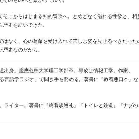
史そのものへと繋がってゆく。
てそこからはじまる知的冒険へ。とめどなく溢れる性欲と、相
ら歴史を紡いできた。
ではなく、心の葛藤を受け入れて苦しむ姿を見せるべきだった
た歴史なのだから。
海道出身。慶應義塾大学理工学部卒。専攻は情報工学。作家、
ンネル「ゆる言語学ラジオ」で聞き手を務める。著書に『教養悪口本』な
れ。ライター。著書に『終着駅巡礼』『トイレと鉄道』『ナゾの