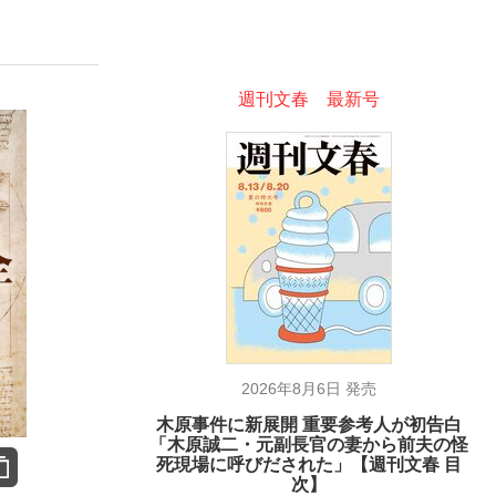
週刊文春 最新号
った」侍ジャパン選手が証言した“NPB聞...
を、目撃せよ。
2026年8月6日 発売
木原事件に新展開 重要参考人が初告白
「木原誠二・元副長官の妻から前夫の怪
死現場に呼びだされた」【週刊文春 目
次】