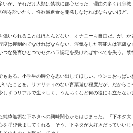
多いが、それだけ人類は禁欲に熱心だった。理由の多くは宗教
の害を説いたり、性欲減退食を開発しなければならないほど、
を強いられることはほとんどない。オナニーも自由だ。が、か
程度は抑制的でなければならない。浮気をした芸能人は完膚な
かつな発言ひとつでセクハラ認定を受ければすべてを失う。禁
。
でもある。小学生の時分を思い出してほしい。ウンコおっぱい
がいたことを。リアリティのない言葉遊び程度だが、だからこ
少しずつリアルで生々しく、うんちくなど何の役にも立たない
た純粋無垢な下ネタへの興味関心からはじまった。『下ネタ大
心を呼び覚ましてくれる。そう、下ネタが大好きだっていいじ