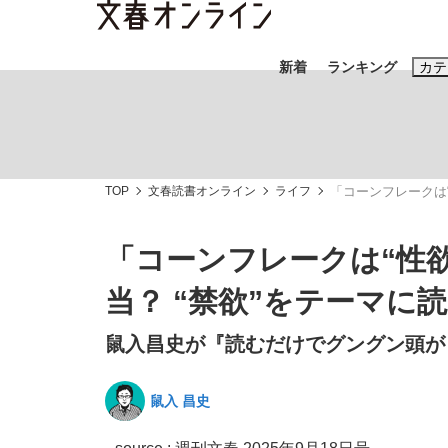
新着
ランキング
カテ
スクープ
ニュー
TOP
文春読書オンライン
ライフ
「コーンフレークは
おすすめのキ
#藤田晋
#三
「コーンフレークは“性
#玉木雄一郎
当？ “禁欲”をテーマに
鼠入昌史が『読むだけでグングン頭が
《BTS厳戒トーキョー滞在記》RM→渋谷で飲
終戦から81年
鼠入 昌史