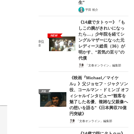
生”
平田 裕介
《14歳でタトゥー》「も
しこの腕がきれいになっ
たら…」少年院を経てシ
NEW
ングルマザーになった元
8位
8
レディース総長（36）が
明かす、“若気の至り”の
代償
「文春オンライン」編集部
《映画『Michael／マイケ
ル』》父ジョセフ・ジャクソン
役、コールマン・ドミンゴ オフ
PR
ィシャルインタビュー“観客を
魅了した名優、複雑な父親像へ
の想いを語る”《日本興収70億
円突破》
「文春オンライン」編集部
《14歳で指にタトゥー》