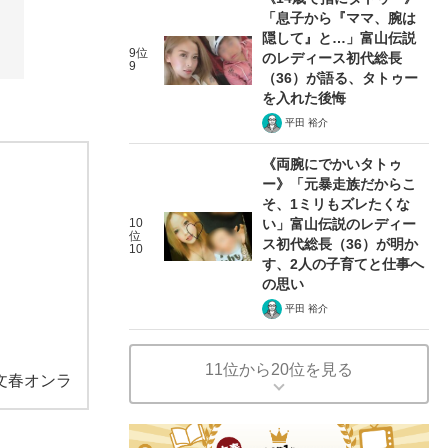
「息子から『ママ、腕は
隠して』と…」富山伝説
9位
のレディース初代総長
9
（36）が語る、タトゥー
を入れた後悔
平田 裕介
《両腕にでかいタトゥ
ー》「元暴走族だからこ
そ、1ミリもズレたくな
10
い」富山伝説のレディー
位
ス初代総長（36）が明か
10
す、2人の子育てと仕事へ
の思い
平田 裕介
11位から20位を見る
文春オンラ