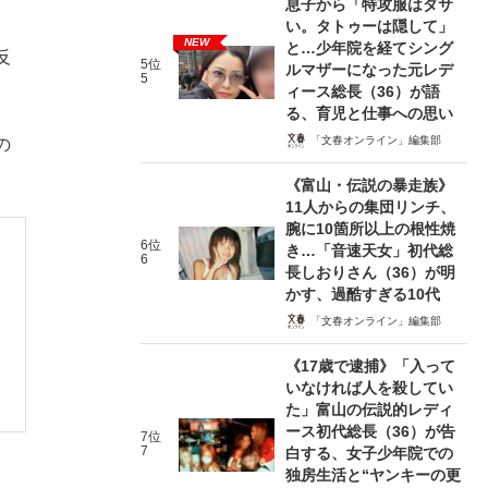
息子から「特攻服はダサ
い。タトゥーは隠して」
NEW
と…少年院を経てシング
反
5位
ルマザーになった元レデ
5
ィース総長（36）が語
る、育児と仕事への思い
「文春オンライン」編集部
の
《富山・伝説の暴走族》
11人からの集団リンチ、
腕に10箇所以上の根性焼
6位
き…「音速天女」初代総
6
長しおりさん（36）が明
かす、過酷すぎる10代
「文春オンライン」編集部
《17歳で逮捕》「入って
いなければ人を殺してい
た」富山の伝説的レディ
ース初代総長（36）が告
7位
7
白する、女子少年院での
独房生活と“ヤンキーの更