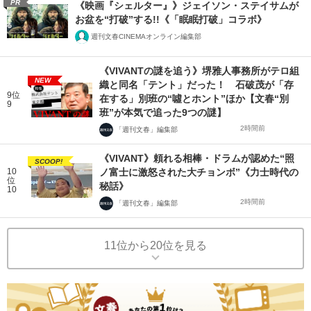
PR
《映画『シェルター』》ジェイソン・ステイサムが
お盆を“打破”する!!《「眠眠打破」コラボ》
週刊文春CINEMAオンライン編集部
《VIVANTの謎を追う》堺雅人事務所がテロ組
NEW
織と同名「テント」だった！ 石破茂が「存
9位
在する」別班の“噓とホント”ほか【文春“別
9
班”が本気で追った9つの謎】
2時間前
「週刊文春」編集部
《VIVANT》頼れる相棒・ドラムが認めた“照
SCOOP!
10
ノ富士に激怒された大チョンボ”《力士時代の
位
秘話》
10
2時間前
「週刊文春」編集部
11位から20位を見る