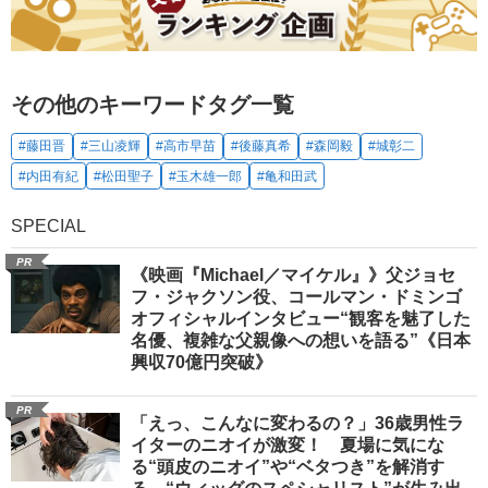
その他のキーワードタグ一覧
#藤田晋
#三山凌輝
#高市早苗
#後藤真希
#森岡毅
#城彰二
#内田有紀
#松田聖子
#玉木雄一郎
#亀和田武
SPECIAL
PR
《映画『Michael／マイケル』》父ジョセ
フ・ジャクソン役、コールマン・ドミンゴ
オフィシャルインタビュー“観客を魅了した
名優、複雑な父親像への想いを語る”《日本
興収70億円突破》
PR
「えっ、こんなに変わるの？」36歳男性ラ
イターのニオイが激変！ 夏場に気にな
る“頭皮のニオイ”や“ベタつき”を解消す