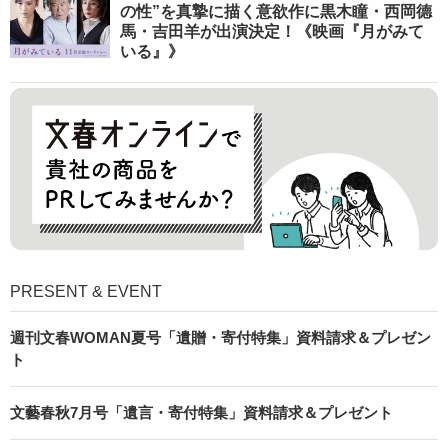
の性”を真摯に描く意欲作に黒木瞳・西岡德
馬・吉田羊が出演決定！《映画『月がみて
いる』》
PRESENT & EVENT
週刊文春WOMAN夏号「遺贈・寄付特集」資料請求＆プレゼン
ト
文藝春秋7月号「遺言・寄付特集」資料請求＆プレゼント