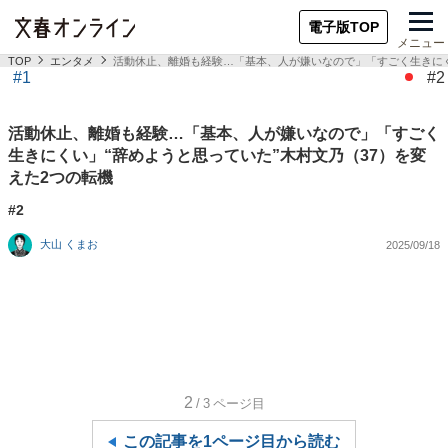
電子版TOP
メニュー
TOP
エンタメ
活動休止、離婚も経験…「基本、人が嫌いなので」「すごく生きにく
#1
#2
活動休止、離婚も経験…「基本、人が嫌いなので」「すごく
生きにくい」“辞めようと思っていた”木村文乃（37）を変
えた2つの転機
#2
大山 くまお
2025/09/18
2
/3
ページ目
この記事を1ページ目から読む