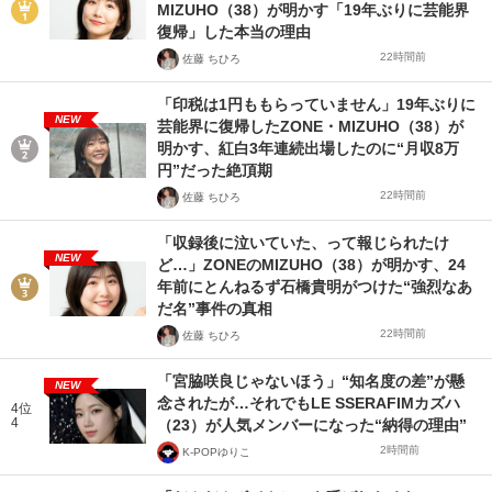
MIZUHO（38）が明かす「19年ぶりに芸能界
復帰」した本当の理由
22時間前
佐藤 ちひろ
「印税は1円ももらっていません」19年ぶりに
NEW
芸能界に復帰したZONE・MIZUHO（38）が
明かす、紅白3年連続出場したのに“月収8万
円”だった絶頂期
22時間前
佐藤 ちひろ
「収録後に泣いていた、って報じられたけ
NEW
ど…」ZONEのMIZUHO（38）が明かす、24
年前にとんねるず石橋貴明がつけた“強烈なあ
だ名”事件の真相
22時間前
佐藤 ちひろ
「宮脇咲良じゃないほう」“知名度の差”が懸
NEW
念されたが…それでもLE SSERAFIMカズハ
4位
4
（23）が人気メンバーになった“納得の理由”
2時間前
K-POPゆりこ