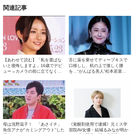
関連記事
【あわせて読む】「私を選ばな
舌に薬を乗せてディープキスで
いと後悔しますよ」16歳でデビ
口移しし、机の上で激しく腰
ュー→カメラの前に立てなくな
を…“がんばる美人”松本若菜
り、バイト生活も…“遅咲きのヒ
（40）の飾らない女優人生
ロイン”木村文乃（37）の下積み
時代
母は浅野温子！ 「あさイチ」
《覚醒剤使用で逮捕》元ミス学
魚住アナが“カミングアウト”した
習院AV女優・結城るみなが明か