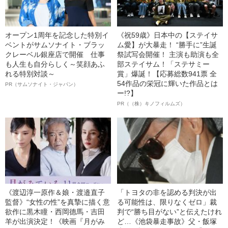
オープン1周年を記念した特別イ
《祝59歳》日本中の【ステイサ
ベントがサムソナイト・ブラッ
ム愛】が大暴走！ “勝手に”生誕
クレーベル銀座店で開催 仕事
祭試写会開催！ 主演も助演も全
も人生も自分らしく～笑顔あふ
部ステイサム！「ステサミー
れる特別対談～
賞」爆誕！【応募総数941票 全
54作品の栄冠に輝いた作品とは
PR（サムソナイト・ジャパン）
ー!?】
PR（（株）キノフィルムズ）
《渡辺淳一原作＆娘・渡邉直子
「トヨタの非を認める判決が出
監督》“女性の性”を真摯に描く意
る可能性は、限りなくゼロ」裁
欲作に黒木瞳・西岡德馬・吉田
判で“勝ち目がない”と伝えたけれ
羊が出演決定！《映画『月がみ
ど…《池袋暴走事故》父・飯塚