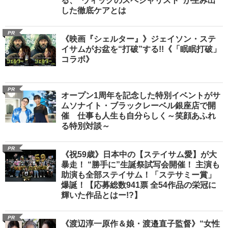
る、“ウィッグのスペシャリスト”が生み出
した徹底ケアとは
PR
《映画『シェルター』》ジェイソン・ステ
イサムがお盆を“打破”する!!《「眠眠打破」
コラボ》
PR
オープン1周年を記念した特別イベントがサ
ムソナイト・ブラックレーベル銀座店で開
催 仕事も人生も自分らしく～笑顔あふれ
る特別対談～
PR
《祝59歳》日本中の【ステイサム愛】が大
暴走！ “勝手に”生誕祭試写会開催！ 主演も
助演も全部ステイサム！「ステサミー賞」
爆誕！【応募総数941票 全54作品の栄冠に
輝いた作品とはー!?】
PR
《渡辺淳一原作＆娘・渡邉直子監督》“女性