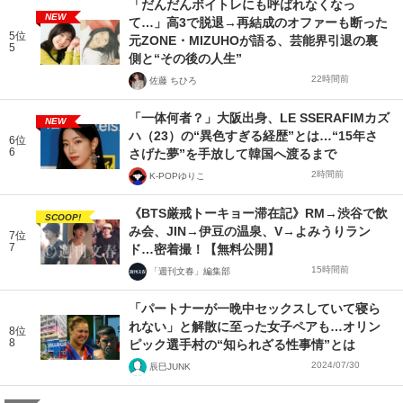
「だんだんボイトレにも呼ばれなくなっ
NEW
て…」高3で脱退→再結成のオファーも断った
5位
元ZONE・MIZUHOが語る、芸能界引退の裏
5
側と“その後の人生”
22時間前
佐藤 ちひろ
「一体何者？」大阪出身、LE SSERAFIMカズ
NEW
ハ（23）の“異色すぎる経歴”とは…“15年さ
6位
6
さげた夢”を手放して韓国へ渡るまで
2時間前
K-POPゆりこ
《BTS厳戒トーキョー滞在記》RM→渋谷で飲
SCOOP!
み会、JIN→伊豆の温泉、V→よみうりラン
7位
7
ド…密着撮！【無料公開】
15時間前
「週刊文春」編集部
「パートナーが一晩中セックスしていて寝ら
れない」と解散に至った女子ペアも…オリン
8位
8
ピック選手村の“知られざる性事情”とは
2024/07/30
辰巳JUNK