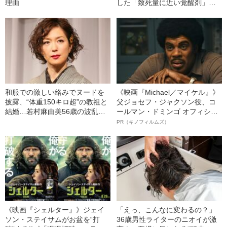
理由
した「致死量に近い覚醒剤」を
使用していた“きっかけ”と”ある
男との出会い”
和服での激しい絡みでヌードを
《映画『Michael／マイケル』》
披露、“体重150キロ超”の教祖と
父ジョセフ・ジャクソン役、コ
結婚…若村麻由美56歳の波乱万
ールマン・ドミンゴ オフィシャ
丈
ルインタビュー“観客を魅了した
PR（キノフィルムズ）
名優、複雑な父親像への想いを
語る”《日本興収70億円突破》
《映画『シェルター』》ジェイ
「えっ、こんなに変わるの？」
ソン・ステイサムがお盆を“打
36歳男性ライターのニオイが激