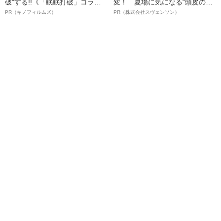
破”する!!《「眠眠打破」コラ
変！ 夏場に気になる“頭皮のニ
ボ》
オイ”や“ベタつき”を解消す
PR（キノフィルムズ）
PR（株式会社スヴェンソン）
る、“ウィッグのスペシャリス
ト”が生み出した徹底ケアとは