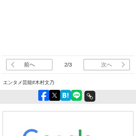
前へ
次へ
2/3
エンタメ
芸能
#木村文乃