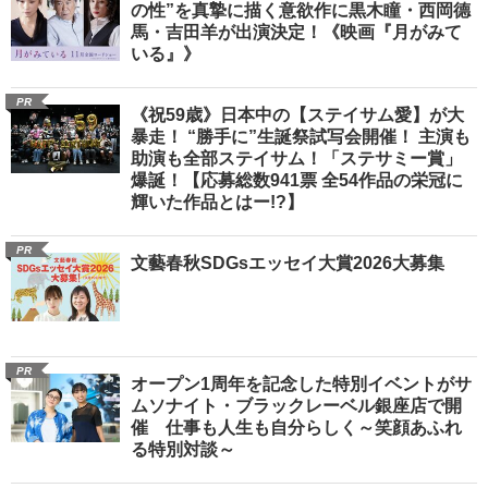
の性”を真摯に描く意欲作に黒木瞳・西岡德
馬・吉田羊が出演決定！《映画『月がみて
いる』》
PR
《祝59歳》日本中の【ステイサム愛】が大
暴走！ “勝手に”生誕祭試写会開催！ 主演も
助演も全部ステイサム！「ステサミー賞」
爆誕！【応募総数941票 全54作品の栄冠に
輝いた作品とはー!?】
PR
文藝春秋SDGsエッセイ大賞2026大募集
PR
オープン1周年を記念した特別イベントがサ
ムソナイト・ブラックレーベル銀座店で開
催 仕事も人生も自分らしく～笑顔あふれ
る特別対談～