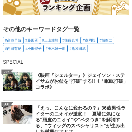
その他のキーワードタグ一覧
#高市早苗
#藤田晋
#三山凌輝
#後藤真希
#森岡毅
#城彰二
#内田有紀
#松田聖子
#玉木雄一郎
#亀和田武
SPECIAL
PR
《映画『シェルター』》ジェイソン・ステ
イサムがお盆を“打破”する!!《「眠眠打破」
コラボ》
PR
「えっ、こんなに変わるの？」36歳男性ラ
イターのニオイが激変！ 夏場に気にな
る“頭皮のニオイ”や“ベタつき”を解消す
る、“ウィッグのスペシャリスト”が生み出
した徹底ケアとは