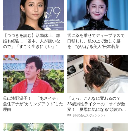
【つづきを読む】活動休止、離
舌に薬を乗せてディープキスで
婚も経験…「基本、人が嫌いな
口移しし、机の上で激しく腰
ので」「すごく生きにくい」“辞
を…“がんばる美人”松本若菜
めようと思っていた”木村文乃
（40）の飾らない女優人生
（37）を変えた二つの転機
母は浅野温子！ 「あさイチ」
「えっ、こんなに変わるの？」
魚住アナが“カミングアウト”した
36歳男性ライターのニオイが激
理由
変！ 夏場に気になる“頭皮のニ
オイ”や“ベタつき”を解消す
PR（株式会社スヴェンソン）
る、“ウィッグのスペシャリス
ト”が生み出した徹底ケアとは