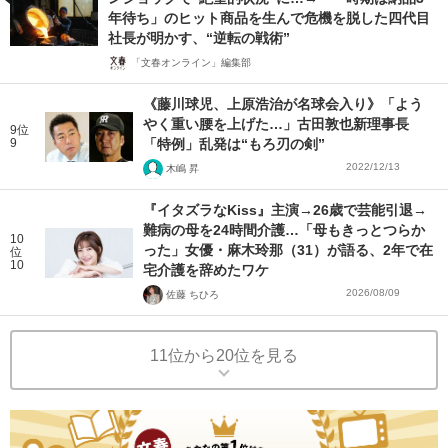
年待ち」のヒット商品を生んで危機を脱した四代目
社長が明かす、“逆転の戦術”
「文春オンライン」編集部
《藤川球児、上原浩治が名球会入り》「よう
やく重い腰を上げた…」古田敦也新理事長
9位
9
「特例」乱発は“もろ刃の剣”
2022/12/13
木嶋 昇
『イタズラなKiss』主演→26歳で芸能引退→
難病の母を24時間介護…「母もきっとつらか
10
った」女優・麻木玲那（31）が語る、2年で在
位
10
宅介護を辞めたワケ
2026/08/09
佐藤 ちひろ
11位から20位を見る