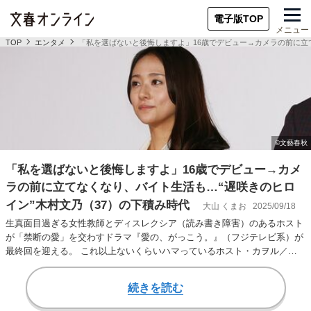
電子版TOP
メニュー
TOP
エンタメ
「私を選ばないと後悔しますよ」16歳でデビュー→カメラの前に立
「私を選ばないと後悔しますよ」16歳でデビュー→カメ
ラの前に立てなくなり、バイト生活も…“遅咲きのヒロ
イン”木村文乃（37）の下積み時代
大山 くまお
2025/09/18
生真面目過ぎる女性教師とディスレクシア（読み書き障害）のあるホスト
が「禁断の愛」を交わすドラマ『愛の、がっこう。』（フジテレビ系）が
最終回を迎える。 これ以上ないくらいハマっているホスト・カヲル／鷹
森大雅役のラウー…
続きを読む