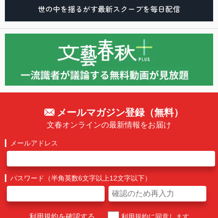
メールマガジン登録（無料）
文春オンラインの最新情報をお届け
メールアドレス
パスワード（半角英数6文字以上12文字以下）
利用規約を確認する
利用規約に同意します