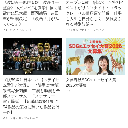
《渡辺淳一原作＆娘・渡邉直子
オープン1周年を記念した特別イ
監督》“女性の性”を真摯に描く意
ベントがサムソナイト・ブラッ
欲作に黒木瞳・西岡德馬・吉田
クレーベル銀座店で開催 仕事
羊が出演決定！《映画『月がみ
も人生も自分らしく～笑顔あふ
ている』》
れる特別対談～
PR（キノフィルムズ）
PR（サムソナイト・ジャパン）
《祝59歳》日本中の【ステイサ
文藝春秋SDGsエッセイ大賞
ム愛】が大暴走！ “勝手に”生誕
2026大募集
祭試写会開催！ 主演も助演も全
PR
部ステイサム！「ステサミー
賞」爆誕！【応募総数941票 全
54作品の栄冠に輝いた作品とは
ー!?】
PR（（株）キノフィルムズ）