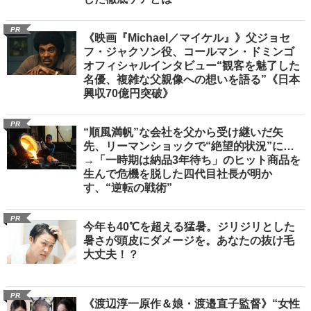
PR
《映画『Michael／マイケル』》父ジョセ
フ・ジャクソン役、コールマン・ドミンゴ
オフィシャルインタビュー“観客を魅了した
名優、複雑な父親像への想いを語る”《日本
興収70億円突破》
PR
“順風満帆”な会社を父から受け継いだ矢
先、リーマンショックで“絶望的状況”に…
→「一時期は納品3年待ち」のヒット商品を
生んで危機を脱した四代目社長が明か
す、“逆転の戦術”
PR
今年も40℃を超える猛暑。ジリジリとした
暑さが頭皮にダメージを。あなたの抜け毛
大丈夫！？
PR
《渡辺淳一原作＆娘・渡邉直子監督》“女性