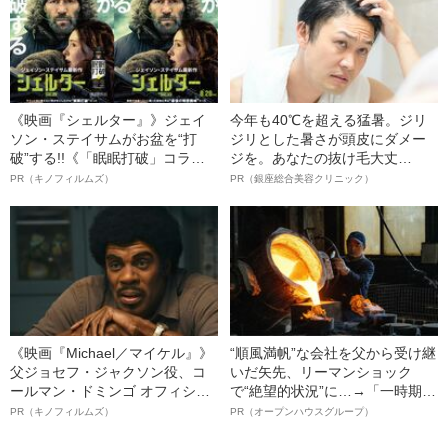
《映画『シェルター』》ジェイ
今年も40℃を超える猛暑。ジリ
ソン・ステイサムがお盆を“打
ジリとした暑さが頭皮にダメー
破”する!!《「眠眠打破」コラ
ジを。あなたの抜け毛大丈
ボ》
夫！？
PR（キノフィルムズ）
PR（銀座総合美容クリニック）
《映画『Michael／マイケル』》
“順風満帆”な会社を父から受け継
父ジョセフ・ジャクソン役、コ
いだ矢先、リーマンショック
ールマン・ドミンゴ オフィシャ
で“絶望的状況”に…→「一時期は
ルインタビュー“観客を魅了した
納品3年待ち」のヒット商品を生
PR（キノフィルムズ）
PR（オープンハウスグループ）
名優、複雑な父親像への想いを
んで危機を脱した四代目社長が