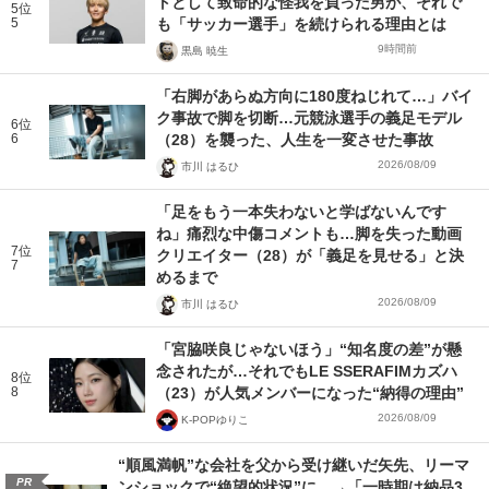
トとして致命的な怪我を負った男が、それで
5位
5
も「サッカー選手」を続けられる理由とは
9時間前
黒島 暁生
「右脚があらぬ方向に180度ねじれて…」バイ
ク事故で脚を切断…元競泳選手の義足モデル
6位
6
（28）を襲った、人生を一変させた事故
2026/08/09
市川 はるひ
「足をもう一本失わないと学ばないんです
ね」痛烈な中傷コメントも…脚を失った動画
7位
クリエイター（28）が「義足を見せる」と決
7
めるまで
2026/08/09
市川 はるひ
「宮脇咲良じゃないほう」“知名度の差”が懸
念されたが…それでもLE SSERAFIMカズハ
8位
8
（23）が人気メンバーになった“納得の理由”
2026/08/09
K-POPゆりこ
“順風満帆”な会社を父から受け継いだ矢先、リーマ
PR
ンショックで“絶望的状況”に…→「一時期は納品3