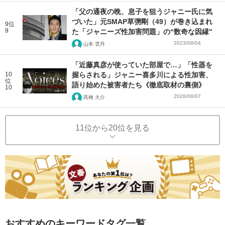
「父の通夜の晩、息子を狙うジャニー氏に気
づいた」元SMAP草彅剛（49）が巻き込まれ
9位
9
た「ジャニーズ性加害問題」の“数奇な因縁”
2023/08/04
山本 雲丹
「近藤真彦が使っていた部屋で…」「性器を
10
握らされる」ジャニー喜多川による性加害、
位
語り始めた被害者たち《徹底取材の裏側》
10
2026/08/07
髙橋 大介
11位から20位を見る
おすすめのキーワードタグ一覧