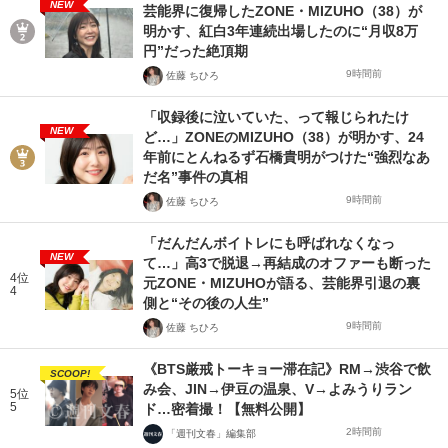
NEW
芸能界に復帰したZONE・MIZUHO（38）が
明かす、紅白3年連続出場したのに“月収8万
円”だった絶頂期
9時間前
佐藤 ちひろ
「収録後に泣いていた、って報じられたけ
NEW
ど…」ZONEのMIZUHO（38）が明かす、24
年前にとんねるず石橋貴明がつけた“強烈なあ
だ名”事件の真相
9時間前
佐藤 ちひろ
「だんだんボイトレにも呼ばれなくなっ
NEW
て…」高3で脱退→再結成のオファーも断った
4位
元ZONE・MIZUHOが語る、芸能界引退の裏
4
側と“その後の人生”
9時間前
佐藤 ちひろ
《BTS厳戒トーキョー滞在記》RM→渋谷で飲
SCOOP!
み会、JIN→伊豆の温泉、V→よみうりラン
5位
5
ド…密着撮！【無料公開】
2時間前
「週刊文春」編集部