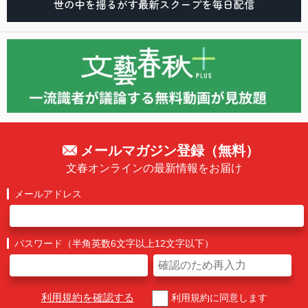
メールマガジン登録（無料）
文春オンラインの最新情報をお届け
メールアドレス
パスワード（半角英数6文字以上12文字以下）
利用規約を確認する
利用規約に同意します