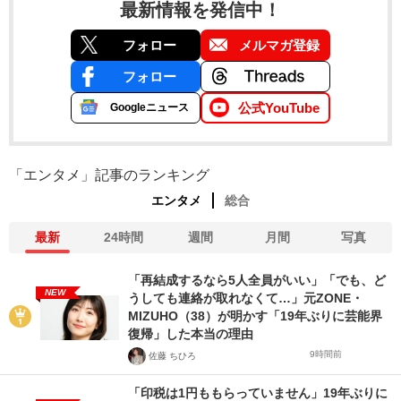
最新情報を発信中！
フォロー
メルマガ登録
フォロー
公式YouTube
Googleニュース
「エンタメ」記事のランキング
エンタメ
総合
最新
24時間
週間
月間
写真
「再結成するなら5人全員がいい」「でも、ど
NEW
うしても連絡が取れなくて…」元ZONE・
MIZUHO（38）が明かす「19年ぶりに芸能界
復帰」した本当の理由
9時間前
佐藤 ちひろ
「印税は1円ももらっていません」19年ぶりに