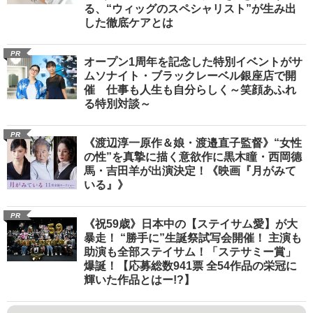
る、“ウィッグのスペシャリスト”が生み出
した徹底ケアとは
PR
オープン1周年を記念した特別イベントがサ
ムソナイト・ブラックレーベル銀座店で開
催 仕事も人生も自分らしく～笑顔あふれ
る特別対談～
PR
《渡辺淳一原作＆娘・渡邉直子監督》“女性
の性”を真摯に描く意欲作に黒木瞳・西岡德
馬・吉田羊が出演決定！《映画『月がみて
いる』》
PR
《祝59歳》日本中の【ステイサム愛】が大
暴走！ “勝手に”生誕祭試写会開催！ 主演も
助演も全部ステイサム！「ステサミー賞」
爆誕！【応募総数941票 全54作品の栄冠に
輝いた作品とはー!?】