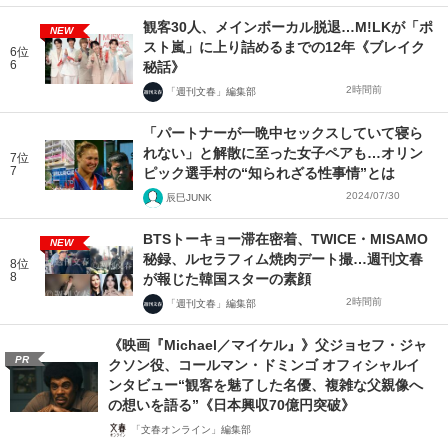
観客30人、メインボーカル脱退…M!LKが「ポ
NEW
スト嵐」に上り詰めるまでの12年《ブレイク
6位
6
秘話》
2時間前
「週刊文春」編集部
「パートナーが一晩中セックスしていて寝ら
れない」と解散に至った女子ペアも…オリン
7位
7
ピック選手村の“知られざる性事情”とは
2024/07/30
辰巳JUNK
BTSトーキョー滞在密着、TWICE・MISAMO
NEW
秘録、ルセラフィム焼肉デート撮…週刊文春
8位
8
が報じた韓国スターの素顔
2時間前
「週刊文春」編集部
《映画『Michael／マイケル』》父ジョセフ・ジャ
PR
クソン役、コールマン・ドミンゴ オフィシャルイ
ンタビュー“観客を魅了した名優、複雑な父親像へ
の想いを語る”《日本興収70億円突破》
「文春オンライン」編集部