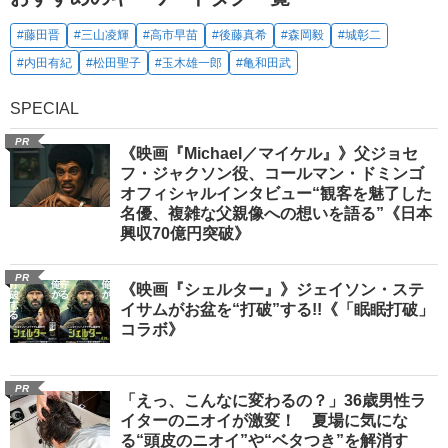
#藤田晋
#三山凌輝
#高市早苗
#後藤真希
#森岡毅
#城彰二
#内田有紀
#松田聖子
#玉木雄一郎
#亀和田武
SPECIAL
PR
《映画『Michael／マイケル』》父ジョセ
フ・ジャクソン役、コールマン・ドミンゴ
オフィシャルインタビュー“観客を魅了した
名優、複雑な父親像への想いを語る”《日本
興収70億円突破》
PR
《映画『シェルター』》ジェイソン・ステ
イサムがお盆を“打破”する!!《「眠眠打破」
コラボ》
PR
「えっ、こんなに変わるの？」36歳男性ラ
イターのニオイが激変！ 夏場に気にな
る“頭皮のニオイ”や“ベタつき”を解消す