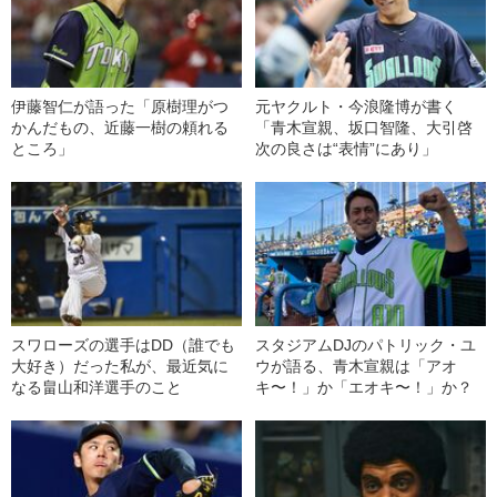
伊藤智仁が語った「原樹理がつ
元ヤクルト・今浪隆博が書く
かんだもの、近藤一樹の頼れる
「青木宣親、坂口智隆、大引啓
ところ」
次の良さは“表情”にあり」
スワローズの選手はDD（誰でも
スタジアムDJのパトリック・ユ
大好き）だった私が、最近気に
ウが語る、青木宣親は「アオ
なる畠山和洋選手のこと
キ〜！」か「エオキ〜！」か？