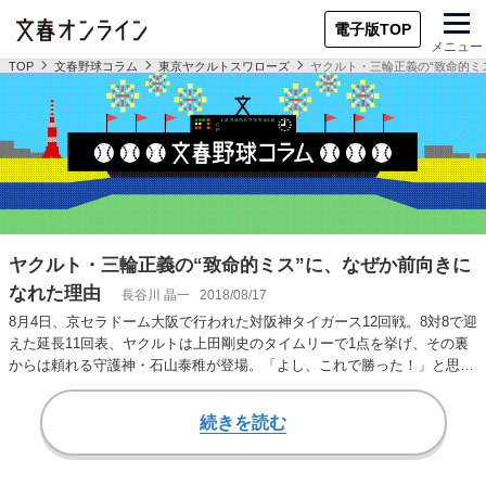
電子版TOP
メニュー
TOP
文春野球コラム
東京ヤクルトスワローズ
ヤクルト・三輪正義の“致命的ミ
ヤクルト・三輪正義の“致命的ミス”に、なぜか前向きに
なれた理由
長谷川 晶一
2018/08/17
8月4日、京セラドーム大阪で行われた対阪神タイガース12回戦。8対8で迎
えた延長11回表、ヤクルトは上田剛史のタイムリーで1点を挙げ、その裏
からは頼れる守護神・石山泰稚が登場。「よし、これで勝った！」と思っ
たヤクル…
続きを読む