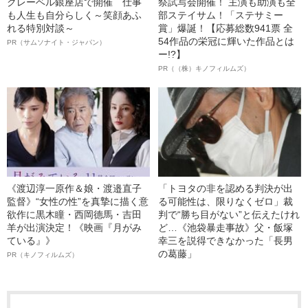
クレーベル銀座店で開催 仕事
祭試写会開催！ 主演も助演も全
も人生も自分らしく～笑顔あふ
部ステイサム！「ステサミー
れる特別対談～
賞」爆誕！【応募総数941票 全
54作品の栄冠に輝いた作品とは
PR（サムソナイト・ジャパン）
ー!?】
PR（（株）キノフィルムズ）
《渡辺淳一原作＆娘・渡邉直子
「トヨタの非を認める判決が出
監督》“女性の性”を真摯に描く意
る可能性は、限りなくゼロ」裁
欲作に黒木瞳・西岡德馬・吉田
判で“勝ち目がない”と伝えたけれ
羊が出演決定！《映画『月がみ
ど…《池袋暴走事故》父・飯塚
ている』》
幸三を説得できなかった「長男
の葛藤」
PR（キノフィルムズ）