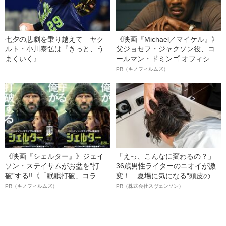
七夕の悲劇を乗り越えて ヤク
《映画『Michael／マイケル』》
ルト・小川泰弘は『きっと、う
父ジョセフ・ジャクソン役、コ
まくいく』
ールマン・ドミンゴ オフィシャ
ルインタビュー“観客を魅了した
PR（キノフィルムズ）
名優、複雑な父親像への想いを
語る”《日本興収70億円突破》
《映画『シェルター』》ジェイ
「えっ、こんなに変わるの？」
ソン・ステイサムがお盆を“打
36歳男性ライターのニオイが激
破”する!!《「眠眠打破」コラ
変！ 夏場に気になる“頭皮のニ
ボ》
オイ”や“ベタつき”を解消す
PR（キノフィルムズ）
PR（株式会社スヴェンソン）
る、“ウィッグのスペシャリス
ト”が生み出した徹底ケアとは