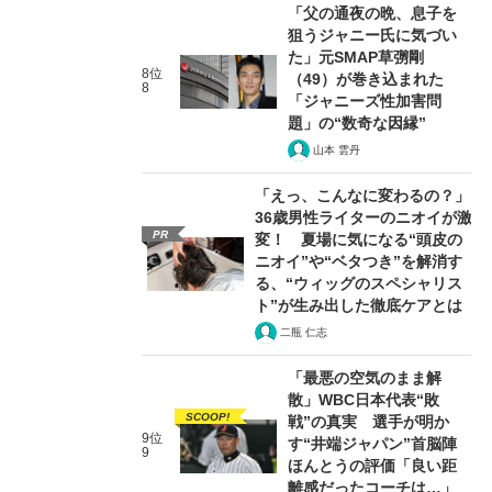
「父の通夜の晩、息子を
狙うジャニー氏に気づい
た」元SMAP草彅剛
8位
（49）が巻き込まれた
8
「ジャニーズ性加害問
題」の“数奇な因縁”
山本 雲丹
「えっ、こんなに変わるの？」
36歳男性ライターのニオイが激
PR
変！ 夏場に気になる“頭皮の
ニオイ”や“ベタつき”を解消す
る、“ウィッグのスペシャリス
ト”が生み出した徹底ケアとは
二瓶 仁志
「最悪の空気のまま解
散」WBC日本代表“敗
SCOOP!
戦”の真実 選手が明か
9位
す“井端ジャパン”首脳陣
9
ほんとうの評価「良い距
離感だったコーチは…」