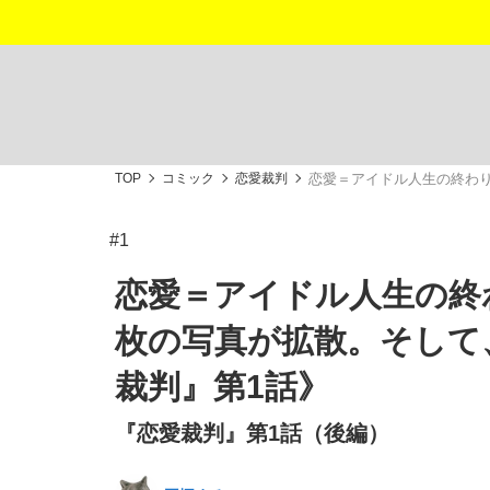
TOP
コミック
恋愛裁判
恋愛＝アイドル人生の終わ
「敗因分析は一切聞かれなかった」侍ジャパン選
キングの誕生を、目撃せよ。
#1
恋愛＝アイドル人生の終
枚の写真が拡散。そして
the Style
裁判』第1話》
『恋愛裁判』第1話（後編）
「目標達成できなかったからと言って…」サッ