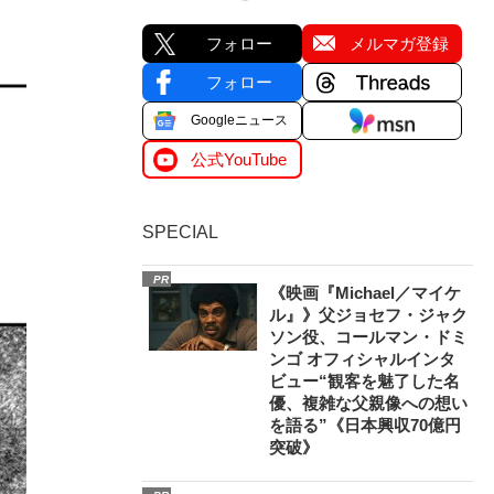
フォロー
メルマガ登録
フォロー
Googleニュース
公式YouTube
SPECIAL
PR
《映画『Michael／マイケ
ル』》父ジョセフ・ジャク
ソン役、コールマン・ドミ
ンゴ オフィシャルインタ
ビュー“観客を魅了した名
優、複雑な父親像への想い
を語る”《日本興収70億円
突破》