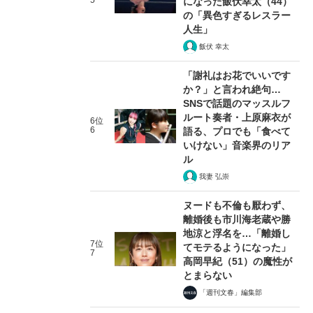
5
になった飯伏幸太（44）
の「異色すぎるレスラー
人生」
飯伏 幸太
「謝礼はお花でいいです
か？」と言われ絶句…
SNSで話題のマッスルフ
ルート奏者・上原麻衣が
6位
6
語る、プロでも「食べて
いけない」音楽界のリア
ル
我妻 弘崇
ヌードも不倫も厭わず、
離婚後も市川海老蔵や勝
地涼と浮名を…「離婚し
7位
てモテるようになった」
7
高岡早紀（51）の魔性が
とまらない
「週刊文春」編集部