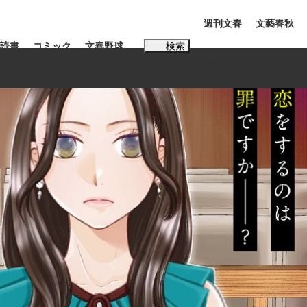
週刊文春
文藝春秋
読書
コミック
文春野球
検索
電子版
PLUS
インタビュー
読書
#松田聖子
む将棋
BC日本代表“敗戦”の真実 選手が明かす...