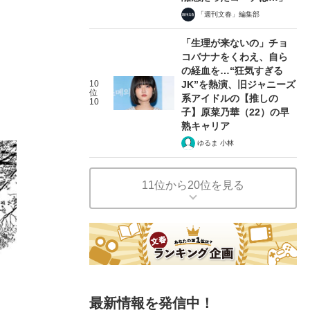
「週刊文春」編集部
「生理が来ないの」チョ
コバナナをくわえ、自ら
の経血を…“狂気すぎる
10
JK”を熱演、旧ジャニーズ
位
系アイドルの【推しの
10
子】原菜乃華（22）の早
熟キャリア
ゆるま 小林
11位から20位を見る
最新情報を発信中！