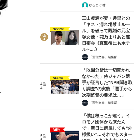
ゆるま 小林
三山凌輝が妻・趣里との
「キス・濡れ場禁止ルー
SCOOP!
ル」を破って既婚の元宝
塚女優・花乃まりあと連
日密会《直撃後にもホテ
ルへ…》
「週刊文春」編集部
「敗因分析は一切聞かれ
なかった」侍ジャパン選
SCOOP!
手が証言した“NPB聞き取
4位
4
り調査”の実態「選手から
・
次期監督の要求は…」
「週刊文春」編集部
「僕は根っこが違う。イ
ロモノ団体から来たん
で」新日に所属しても“外
NEW
様扱い”…それでもスター
5位