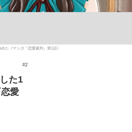
ない資産運用のすべて
始めた《マンガ『恋愛裁判』第1話》
が悲しい」『北の国から』倉本聰氏（91...
#2
した1
『恋愛