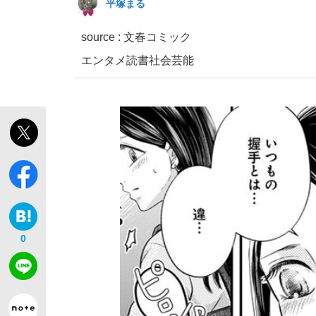
平塚まる
source : 文春コミック
エンタメ
読書
社会
芸能
0