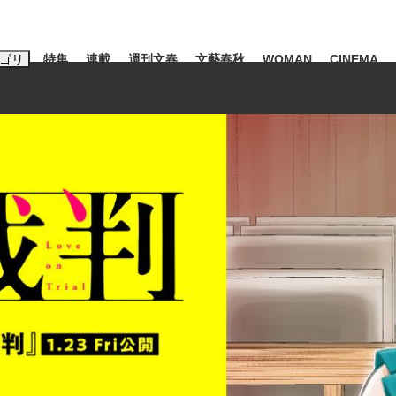
ゴリ
特集
連載
週刊文春
文藝春秋
WOMAN
CINEMA
キーワード入力
ス
エンタメ
ライフ
ビジネス
ーワードタグ一覧
山凌輝
#高市早苗
#後藤真希
#森岡毅
#城彰二
#内田有紀
観る将棋、読
#亀和田武
て明かした日本代表監督に...
「最悪の空気のまま解散」W