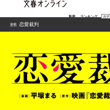
新着
ランキング
カテ
恋愛裁判
連載
スクープ
ニュー
おすすめのキ
#藤田晋
#三
#玉木雄一郎
「90%は失敗する。でも…」本田圭佑が初め
終戦から81年