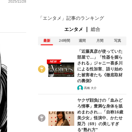
2025/11/28
「エンタメ」記事のランキング
エンタメ
総合
最新
24時間
週間
月間
写真
「近藤真彦が使っていた
部屋で…」「性器を握ら
NEW
される」ジャニー喜多川
による性加害、語り始め
た被害者たち《徹底取材
の裏側》
髙橋 大介
ヤクザ顔負けの「血みど
ろ情事」豊満な身体を舐
めまわされ…「自称16歳
美少女」怪演中、かたせ
梨乃（69）の美しすぎ
る“熟れ方”