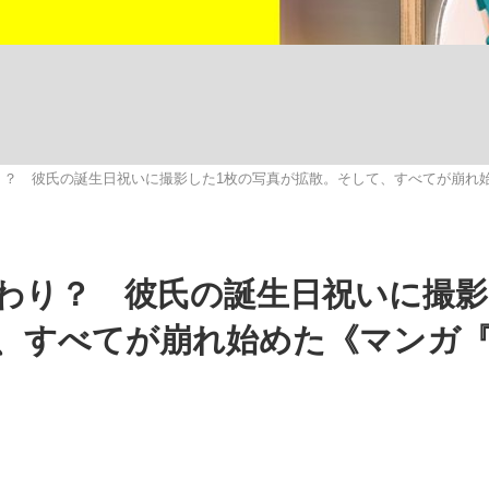
いまさら聞け
り？ 彼氏の誕生日祝いに撮影した1枚の写真が拡散。そして、すべてが崩れ
手が証言した“NPB聞...
「クマが悪者扱いされているの
わり？ 彼氏の誕生日祝いに撮影
、すべてが崩れ始めた《マンガ
もっと見る
カー日本代表・森保一監督...