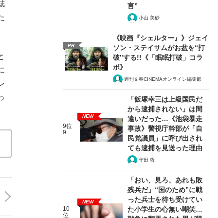
誌
言”
た
小山 美砂
《映画『シェルター』》ジェイ
PR
ソン・ステイサムがお盆を“打
と
破”する!!《「眠眠打破」コラ
ボ》
に
週刊文春CINEMAオンライン編集部
レ
っ
「飯塚幸三は上級国民だ
から逮捕されない」は間
NEW
違いだった…《池袋暴走
9位
事故》警視庁幹部が「自
9
民党議員」に呼び出され
ても逮捕を見送った理由
守田 哲
「おい、見ろ、あれも敗
残兵だ」“国のため”に戦
った兵士を待ち受けてい
NEW
10
た小学生の心無い嘲笑…
位