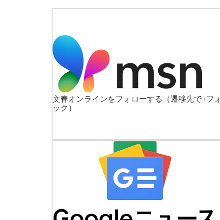
文春オンラインをフォローする
（遷移先で+フ
ック）