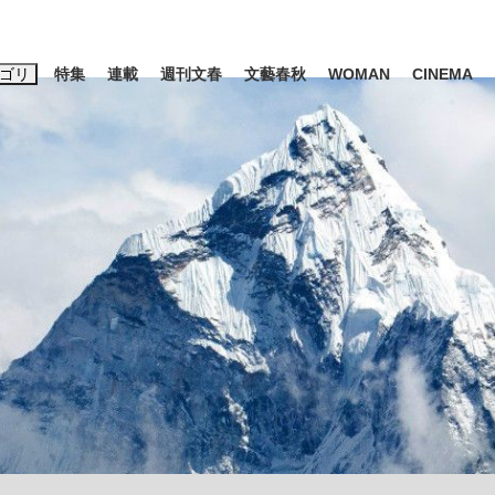
ゴリ
特集
連載
週刊文春
文藝春秋
WOMAN
CINEMA
キーワード入力
ス
エンタメ
ライフ
ビジネス
ーワードタグ一覧
山凌輝
#高市早苗
#後藤真希
#森岡毅
#城彰二
#内田有紀
#亀和田武
て明かした日本代表監督に...
「最悪の空気のまま解散」W
私のあのとき