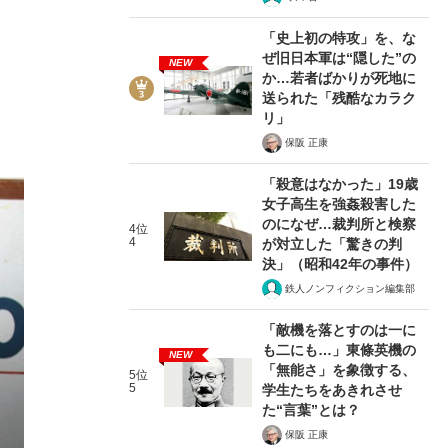
「史上初の特攻」を、な
ぜ旧日本軍は“隠した”の
NEW
か…若者ばかりが死地に
送られた「残酷なカラク
リ」
保阪 正康
「殺意はなかった」19歳
女子高生を強姦殺害した
のになぜ…裁判所と検察
4位
4
が対立した「驚きの判
決」（昭和42年の事件）
鉄人ノンフィクション編集部
「敵機を落とすのは一に
も二にも…」東條英機の
NEW
「無能さ」を象徴する、
5位
5
学生たちをあきれさせ
た“言葉”とは？
保阪 正康