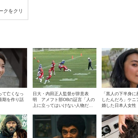
ークをクリ
って亡くなっ
日大・内田正人監督が辞意表
「黒人の下半身に
最期を作り話
明 アメフト部OBの証言「人の
したんだろ」ケニ
上に立ってはいけない人物だっ
婚した日本人女性（
た」
中傷”殺到…本人
感じる“外国人差別