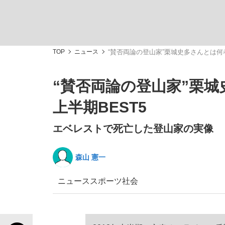
観る将棋、読む将棋
TOP
ニュース
“賛否両論の登山家”栗城史多さんとは何者
“賛否両論の登山家”栗城
「敗因分析は一切聞かれなかった」侍ジャパン選
上半期BEST5
エベレストで死亡した登山家の実像
森山 憲一
いまさら聞けない資産運用のすべて
ニュース
スポーツ
社会
「目標達成できなかったからと言って…」サッ