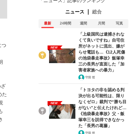
「ニュース」記事のランキング
ニュース
総合
最新
24時間
週間
月間
写真
「上級国民は逮捕されな
くて良いですね」自宅住
につ
所がネットに流出、嫌が
NEW
らせ電話も…《12人死傷
の池袋暴走事故》飯塚幸
明
三の長男が直面した「加
害者家族への暴力」
守田 哲
めざ
「トヨタの非を認める判
めた
決が出る可能性は、限り
なくゼロ」裁判で“勝ち目
現
NEW
がない”と伝えたけれど…
も
《池袋暴走事故》父・飯
さ
塚幸三を説得できなかっ
た「長男の葛藤」
守田 哲