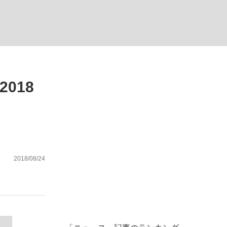
018
が悲しい」『北の国から』倉本聰氏（91...
を、目撃せよ。
2018/08/24