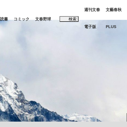
週刊文春
文藝春秋
読書
コミック
文春野球
検索
電子版
PLUS
インタビュー
読書
#松田聖子
BC日本代表“敗戦”の真実 選手が明かす...
、私のいま