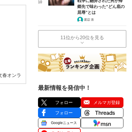
戦争に翻弄された男が帰
10
郷先で味わった“どん底の
屈辱”とは
渡辺 清
11位から20位を見る
文春オンラ
最新情報を発信中！
フォロー
メルマガ登録
フォロー
Googleニュース