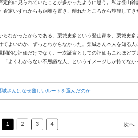
否定的に見られていたことが多かったように思う。私は登山雑
・否定いずれからも距離を置き、離れたところから静観してき
からなかったからである。栗城史多という登山家を、栗城史多
けてよいのか、ずっとわからなかった。栗城さん本人を知る人
世間的な評価だけでなく、一次証言としての評価もこれほどブ
、「よくわからない不思議な人」というイメージしか持てなか
栗城さんはなぜ難しいルートを選んだのか
1
2
3
4
次へ