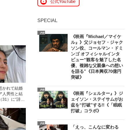
公式YouTube
SPECIAL
PR
《映画『Michael／マイケ
ル』》父ジョセフ・ジャク
ソン役、コールマン・ドミ
ンゴ オフィシャルインタ
ビュー“観客を魅了した名
優、複雑な父親像への想い
を語る”《日本興収70億円
突破》
惹かれて結婚
PR
《映画『シェルター』》ジ
ア人男性と結
ェイソン・ステイサムがお
31）に“誹謗
が語る、日本で
盆を“打破”する!!《「眠眠
”のリアル
打破」コラボ》
PR
「えっ、こんなに変わる