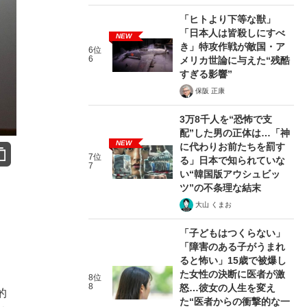
「ヒトより下等な獣」
「日本人は皆殺しにすべ
NEW
き」特攻作戦が敵国・ア
6位
6
メリカ世論に与えた“残酷
すぎる影響”
保阪 正康
3万8千人を“恐怖で支
配”した男の正体は…「神
NEW
に代わりお前たちを罰す
7位
る」日本で知られていな
7
い“韓国版アウシュビッ
ツ”の不条理な結末
大山 くまお
「子どもはつくらない」
「障害のある子がうまれ
ると怖い」15歳で被爆し
た女性の決断に医者が激
8位
8
怒…彼女の人生を変え
的
た“医者からの衝撃的な一