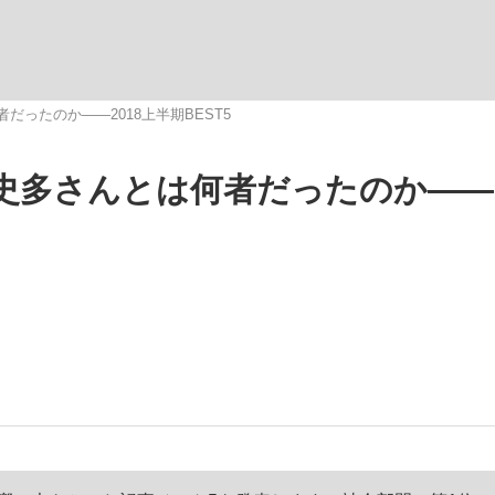
だったのか――2018上半期BEST5
史多さんとは何者だったのか――2
手が証言した“NPB聞...
「クマが悪者扱いされているの
キングの誕生
もっと見る
カー日本代表・森保一監督...