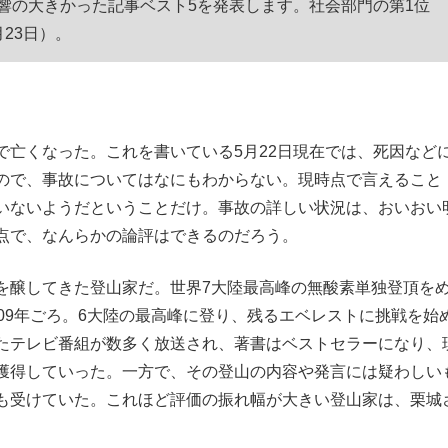
反響の大きかった記事ベスト5を発表します。社会部門の第1位
もっと見る
月23日）。
亡くなった。これを書いている5月22日現在では、死因など
ので、事故についてはなにもわからない。現時点で言えること
いないようだということだけ。事故の詳しい状況は、おいおい
点で、なんらかの論評はできるのだろう。
醸してきた登山家だ。世界7大陸最高峰の無酸素単独登頂を
09年ごろ。6大陸の最高峰に登り、残るエベレストに挑戦を始
たテレビ番組が数多く放送され、著書はベストセラーになり、
獲得していった。一方で、その登山の内容や発言には疑わしい
も受けていた。これほど評価の振れ幅が大きい登山家は、栗城