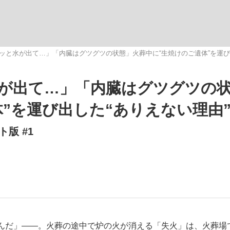
いまさら聞け
ッと水が出て…」「内臓はグツグツの状態」火葬中に“生焼けのご遺体”を運び
が出て…」「内臓はグツグツの
手が証言した“NPB聞...
「クマが悪者扱いされているの
”を運び出した“ありえない理由
版 #1
もっと見る
カー日本代表・森保一監督...
んだ」――。火葬の途中で炉の火が消える「失火」は、火葬場