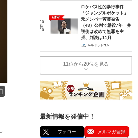
ロケバス性的暴行事件
「ジャングルポケット」
NEW
元メンバー斉藤被告
10
（43）公判で懲役7年 弁
位
10
護側は改めて無罪を主
張、判決は11月
時事ドットコム
11位から20位を見る
最新情報を発信中！
し
フォロー
メルマガ登録