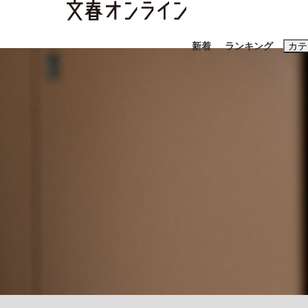
新着
ランキング
カテ
スクープ
ニュー
おすすめのキ
#藤田晋
#三
#玉木雄一郎
「90%は失敗する。でも…」本田圭佑が初め
終戦から81年