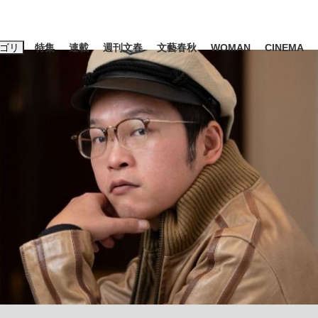
ゴリ
特集
連載
週刊文春
文藝春秋
WOMAN
CINEMA
キーワード入力
ス
エンタメ
ライフ
ビジネス
ーワードタグ一覧
山凌輝
#高市早苗
#後藤真希
#森岡毅
#城彰二
#内田有紀
観る将棋、読
#亀和田武
て明かした日本代表監督に...
「最悪の空気のまま解散」W