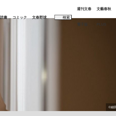
週刊文春
文藝春秋
読書
コミック
文春野球
検索
電子版
PLUS
インタビュー
読書
#松田聖子
む将棋
BC日本代表“敗戦”の真実 選手が明かす...