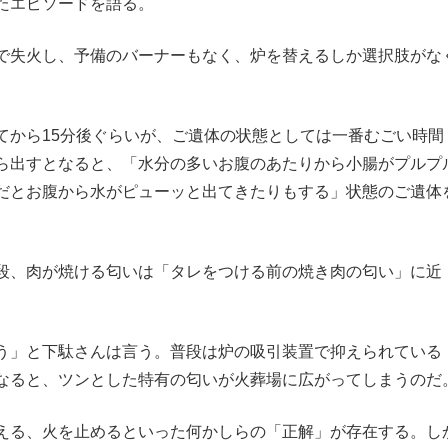
たエピソードを語る。
で失火し、予備のバーナーもなく、炉を替えるしか選択肢がな
から15分後ぐらいが、ご遺体の状態としては一番むごい時間
ら出すとなると、「水分の多いお腹のあたりから小腸がプルプ
だとお腹から水がピューッと出てきたりもする」状態のご遺体
段、肉が焼ける匂いは「タレをつける前の焼き肉の匂い」に近
う」と下駄さんは言う。普段は炉の吸引装置で抑えられている
なると、ツンとした特有の匂いが火葬場に広がってしまうのだ
える、火を止めるといった何かしらの「正解」が存在する。し