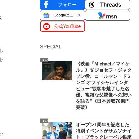
フォロー
Googleニュース
く
公式YouTube
SPECIAL
ル
を
PR
《映画『Michael／マイケ
ル』》父ジョセフ・ジャク
ソン役、コールマン・ドミ
ンゴ オフィシャルインタ
ビュー“観客を魅了した名
優、複雑な父親像への想い
を語る”《日本興収70億円
突破》
。
PR
オープン1周年を記念した
特別イベントがサムソナイ
か
ト・ブラックレーベル銀座