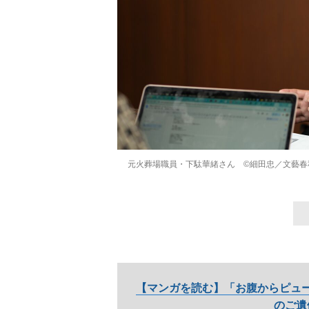
元火葬場職員・下駄華緒さん ©細田忠／文藝春
【マンガを読む】「お腹からピュ
のご遺