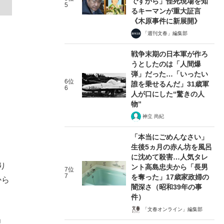
ですから」怪死現場を知
5
るキーマンが重大証言
《木原事件に新展開》
「週刊文春」編集部
戦争末期の日本軍が作ろ
うとしたのは「人間爆
弾」だった…「いったい
6位
誰を乗せるんだ」31歳軍
6
人が口にした“驚きの人
物”
神立 尚紀
「本当にごめんなさい」
生後5ヵ月の赤ん坊を風呂
に沈めて殺害…人気タレ
り
ント高島忠夫から「長男
7位
7
を奪った」17歳家政婦の
から
闇深さ（昭和39年の事
件）
「文春オンライン」編集部
」