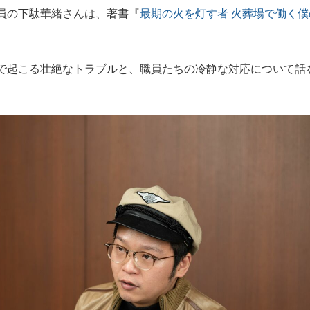
員の下駄華緒さんは、著書『
最期の火を灯す者 火葬場で働く僕
もっと見る
。
で起こる壮絶なトラブルと、職員たちの冷静な対応について話