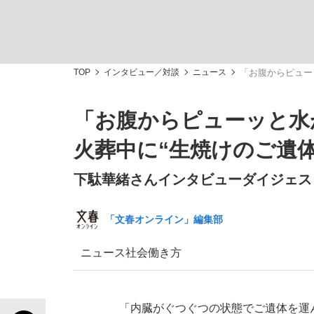
TOP
インタビュー／対談
ニュース
「お腹からピュー
「お腹からピューッと水
「敗因分析は一切聞かれなかった」侍ジャパン選
キングの誕生を、目撃せよ。
火葬中に“生焼けのご遺体
下駄華緒さんインタビューダイジェスト
「文春オンライン」編集部
the Style
ニュース
社会
働き方
「目標達成できなかったからと言って…」サッ
「内臓がぐつぐつの状態でご遺体を運