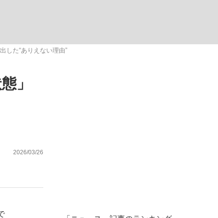
ない資産運用のすべて
出した“ありえない理由”
状態」
が悲しい」『北の国から』倉本聰氏（91...
”
2026/03/26
で