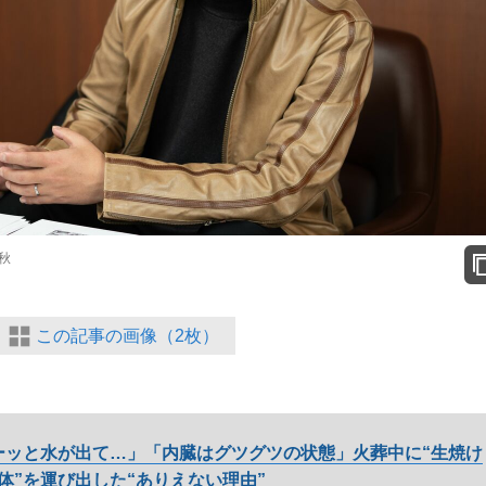
秋
この記事の画像（2枚）
ーッと水が出て…」「内臓はグツグツの状態」火葬中に“生焼け
体”を運び出した“ありえない理由”