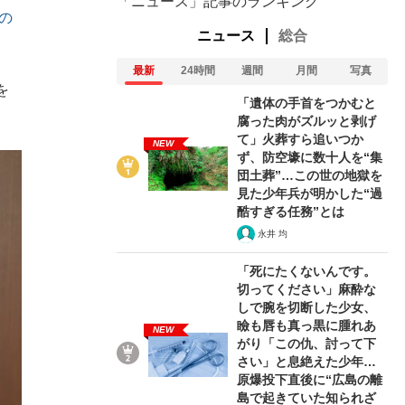
「ニュース」記事のランキング
の
ニュース
総合
最新
24時間
週間
月間
写真
を
「遺体の手首をつかむと
腐った肉がズルッと剥げ
て」火葬すら追いつか
NEW
ず、防空壕に数十人を“集
団土葬”…この世の地獄を
見た少年兵が明かした“過
酷すぎる任務”とは
永井 均
「死にたくないんです。
切ってください」麻酔な
しで腕を切断した少女、
瞼も唇も真っ黒に腫れあ
NEW
がり「この仇、討って下
さい」と息絶えた少年…
原爆投下直後に“広島の離
島で起きていた知られざ