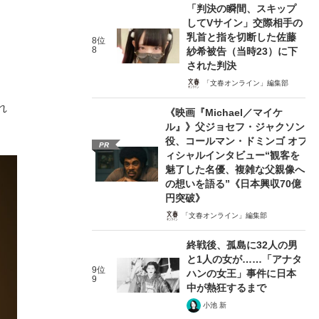
「判決の瞬間、スキップ
してVサイン」交際相手の
乳首と指を切断した佐藤
8位
、
8
紗希被告（当時23）に下
された判決
「文春オンライン」編集部
れ
《映画『Michael／マイケ
ル』》父ジョセフ・ジャクソン
役、コールマン・ドミンゴ オフ
PR
ィシャルインタビュー“観客を
魅了した名優、複雑な父親像へ
の想いを語る”《日本興収70億
円突破》
「文春オンライン」編集部
終戦後、孤島に32人の男
と1人の女が……「アナタ
9位
ハンの女王」事件に日本
9
中が熱狂するまで
小池 新