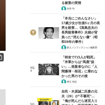
る被害の実情
永井 均
「本当にごめんなさい」
17歳少女が生後5ヶ月の長
男を殺害…《高島忠夫の
長男殺害事件》夫婦が背
負った“消えない傷”（昭
和39年の事件）
鉄人ノンフィクション編集部
「特攻で715人が戦死」
「米軍からは“馬鹿”扱
い」…発案者なのに「人
4位
4
間爆弾・桜花」に乗れな
かった男のその後
神立 尚紀
自民・木原誠二氏妻の元
夫（28）が“不審死”…
SCOOP!
「俺が死んだら迷宮入り
5位