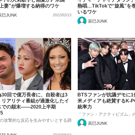
年上妻”が爆増する納得のワケ
熱唱…TikTokで“旋風”
いるワケ
辰巳JUNK
2022/02/13
辰巳JUNK
為30回で億万長者に、自殺者は3
BTSファンが抗議デモに
 リアリティ番組が過激化したイ
米メディアも絶賛するK-P
での顛末――2020上半期
統率力
5
「ファン・アクティビズム」
の攻撃的な反応を生みやすいとする調
辰巳JUNK
辰巳JUNK