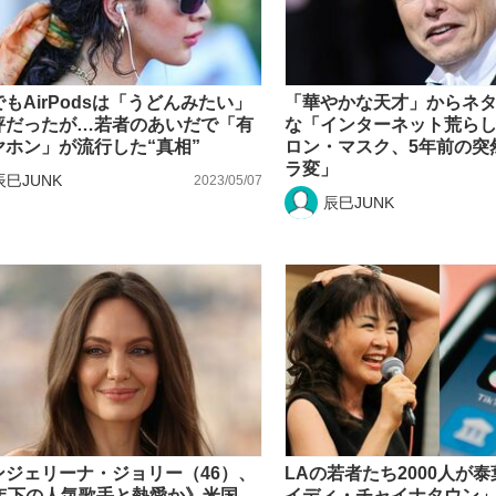
もAirPodsは「うどんみたい」
「華やかな天才」からネ
評だったが…若者のあいだで「有
な「インターネット荒ら
ヤホン」が流行した“真相”
ロン・マスク、5年前の突
ラ変」
辰巳JUNK
2023/05/07
辰巳JUNK
ンジェリーナ・ジョリー（46）、
LAの若者たち2000人が
歳年下の人気歌手と熱愛か》米国
イディ・チャイナタウン