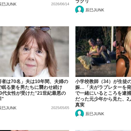
ラクリ
辰巳JUNK
2026/06/14
もっと見る
辰巳JUNK
害者は70名」夫は10年間、夫婦の
小学校教師（34）が生徒
で眠る妻を男たちに襲わせ続け
娠…「夫がラブレターを
0代女性が受けた“21世紀最悪の
で一緒にいるところを逮捕
”
だった元少年から見た、2
真実
辰巳JUNK
2025/05/05
辰巳JUNK