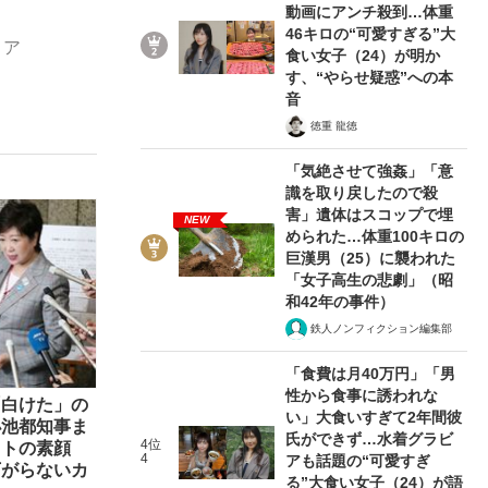
動画にアンチ殺到…体重
46キロの“可愛すぎる”大
ィア
食い女子（24）が明か
す、“やらせ疑惑”への本
ない資産運用のすべて
音
徳重 龍徳
「気絶させて強姦」「意
識を取り戻したので殺
が悲しい」『北の国から』倉本聰氏（91...
害」遺体はスコップで埋
NEW
められた…体重100キロの
巨漢男（25）に襲われた
「女子高生の悲劇」（昭
和42年の事件）
鉄人ノンフィクション編集部
「食費は月40万円」「男
性から食事に誘われな
「白けた」の
い」大食いすぎて2年間彼
小池都知事ま
氏ができず…水着グラビ
4位
ストの素顔
4
アも話題の“可愛すぎ
下がらないカ
る”大食い女子（24）が語