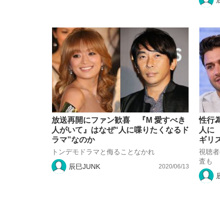
放送再開にファン歓喜 『M 愛すべき
性行
人がいて』はなぜ“人に喋りたくなるド
人に
ラマ”なのか
ギリ
トンデモドラマと侮ることなかれ
視聴者
査も
辰巳JUNK
2020/06/13