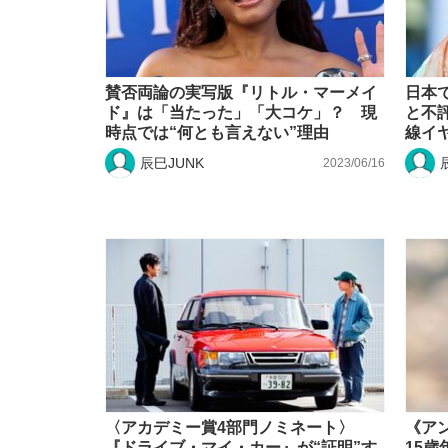
賛否両論の実写版『リトル・マーメイ
日本で
ド』は「当たった」「大コケ」？ 現
と不
時点では“何とも言えない”理由
線イ
辰巳JUNK
2023/06/16
〈アカデミー賞4部門ノミネート〉
《ア
『ドライブ・マイ・カー』が“証明”す
15