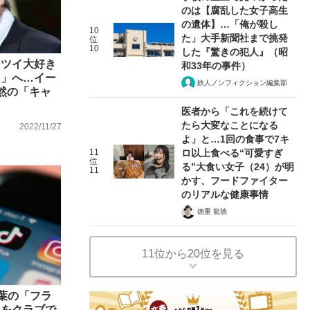
のは【腐乱した女子高生
の遺体】…「俺が殺し
10
た」大手新聞社まで挑発
位
10
した『驚きの犯人』（昭
タツイ大好き
和33年の事件）
し」へ…イー
鉄人ノンフィクション編集部
然の「キャ
医者から「これを続けて
たら大変なことになる
2022/11/27
よ」と…1回の食事で7キ
11
ロ以上食べる“可愛すぎ
位
る”大食い女子（24）が明
11
かす、フードファイター
のリアルな健康事情
徳重 龍徳
11位から20位を見る
泰葉の「フラ
」をクラブで