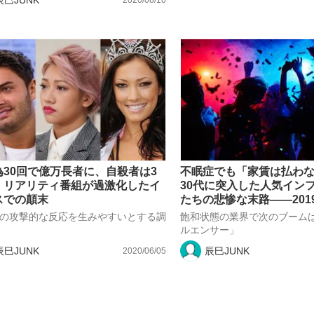
2020/08/10
為30回で億万長者に、自殺者は3
不眠症でも「家賃は払わ
 リアリティ番組が過激化したイ
30代に突入した人気イン
スでの顛末
たちの悲惨な末路――2019
の攻撃的な反応を生みやすいとする調
飽和状態の業界で次のブーム
ルエンサー」
辰巳JUNK
辰巳JUNK
2020/06/05