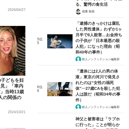
る、驚愕の食生活
2026/04/27
徳重 龍徳
「逮捕のきっかけは腐乱
した男性遺体」わずか1ヶ
月半で8人殺害…お金持ち
5位
の子供が「日本最悪の殺
5
人犯」になった理由（昭
和40年の事件）
鉄人ノンフィクション編集部
「遺体には2人の男の体
液」東京の河川で発見さ
の子どもを妊
れたのは“女性の溺死
発見」「車内
6位
体”⋯27歳CAを殺した犯
6
」当時13歳
人は誰だ（昭和34年の事
人の関係の
件）
鉄人ノンフィクション編集部
2024/10/21
神父と被害者は「ラブホ
に行った」ことが明らか