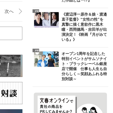
た作品とはー!?】
次へ
PR
《渡辺淳一原作＆娘・渡邉
直子監督》“女性の性”を
真摯に描く意欲作に黒木
瞳・西岡德馬・吉田羊が出
演決定！《映画『月がみて
いる』》
PR
オープン1周年を記念した
特別イベントがサムソナイ
ト・ブラックレーベル銀座
店で開催 仕事も人生も自
分らしく～笑顔あふれる特
別対談～