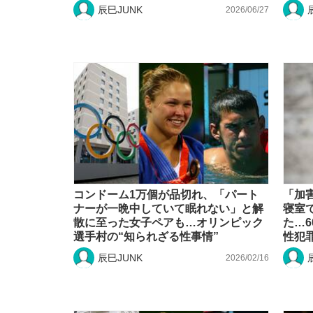
辰巳JUNK
2026/06/27
コンドーム1万個が品切れ、「パート
「加
ナーが一晩中していて眠れない」と解
寝室
散に至った女子ペアも…オリンピック
た…6
選手村の“知られざる性事情”
性犯罪
辰巳JUNK
2026/02/16