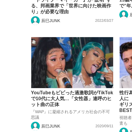
る、邦画業界で「世界に向けた映画作
で“
り」が必要な理由
辰巳JUNK
2022/03/27
YouTubeもビビった過激歌詞がTikTok
性行
で10代に大人気…「女性器」連呼のヒ
人に
ット曲の正体
ギリス
BEST
『WAP』に凝縮されるアメリカ社会の不可
思議
視聴者
査も
辰巳JUNK
2020/09/11