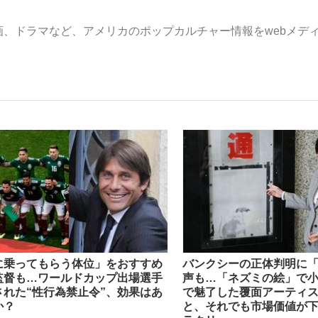
画、ドラマなど、
アメリカのポップカルチャー情報をwebメデ
いまさら聞け
手が証言した“NPB聞...
「クマが悪者扱いされているの
に乗ってもらう体位」をおすすめ
バンクシーの正体判明に
もっと見る
監督も…ワールドカップ出場選手
声も…「ネズミの絵」で
された“性行為禁止令”、効果はあ
で魅了した覆面アーティ
カー日本代表・森保一監督...
か？
と、それでも市場価値が