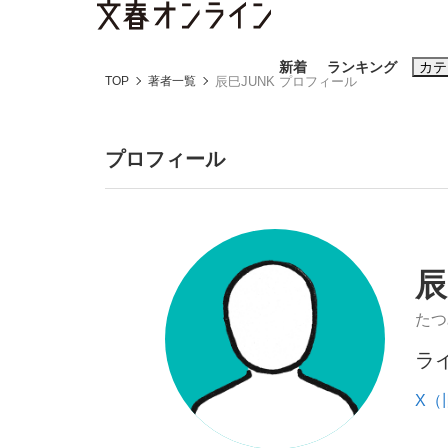
新着
ランキング
カテ
TOP
著者一覧
辰巳JUNK プロフィール
スクープ
ニュー
プロフィール
おすすめのキ
#藤田晋
#三
辰
#玉木雄一郎
たつ
ラ
「90%は失敗する。でも…」本田圭佑が初め
終戦から81年
X（旧