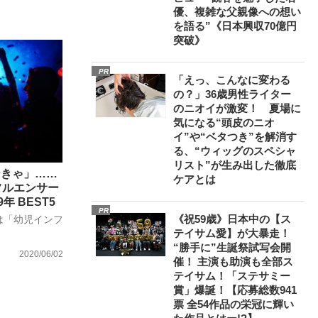
優、複雑な父親像への想い
を語る”《日本興収70億円
突破》
PR
「えっ、こんなに変わる
の？」36歳男性ライター
のニオイが激変！ 夏場に
気になる“頭皮のニオ
イ”や“ベタつき”を解消す
る、“ウィッグのスペシャ
リスト”が生み出した徹底
なきゃ」……
ケアとは
フルエンサー
年 BEST5
PR
《祝59歳》日本中の【ス
は「幼児インフ
テイサム愛】が大暴走！
“勝手に”生誕祭試写会開
2020/06/02
催！ 主演も助演も全部ス
テイサム！「ステサミー
賞」爆誕！【応募総数941
票 全54作品の栄冠に輝い