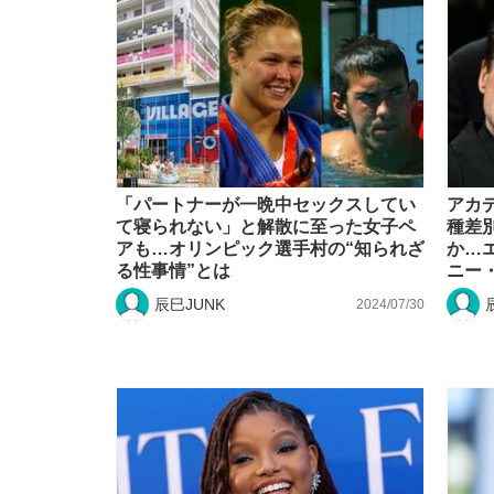
「パートナーが一晩中セックスしてい
アカ
て寝られない」と解散に至った女子ペ
種差
アも…オリンピック選手村の“知られざ
か…
る性事情”とは
ニー
辰巳JUNK
2024/07/30