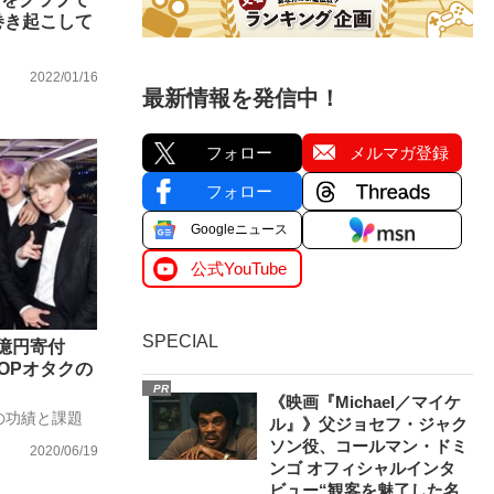
を巻き起こして
2022/01/16
最新情報を発信中！
フォロー
メルマガ登録
フォロー
Googleニュース
公式YouTube
SPECIAL
1億円寄付
OPオタクの
PR
《映画『Michael／マイケ
の功績と課題
ル』》父ジョセフ・ジャク
ソン役、コールマン・ドミ
2020/06/19
ンゴ オフィシャルインタ
ビュー“観客を魅了した名