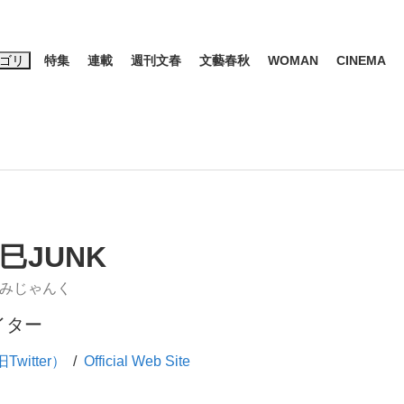
ゴリ
特集
連載
週刊文春
文藝春秋
WOMAN
CINEMA
キーワード入力
ス
エンタメ
ライフ
ビジネス
ーワードタグ一覧
山凌輝
#高市早苗
#後藤真希
#森岡毅
#城彰二
#内田有紀
観る将棋、読
巳JUNK
#亀和田武
みじゃんく
イター
て明かした日本代表監督に...
「最悪の空気のまま解散」W
Twitter）
Official Web Site