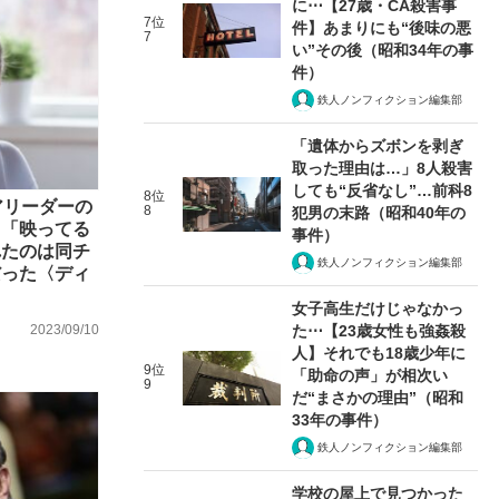
に⋯【27歳・CA殺害事
7位
件】あまりにも“後味の悪
7
い”その後（昭和34年の事
件）
鉄人ノンフィクション編集部
「遺体からズボンを剥ぎ
取った理由は…」8人殺害
しても“反省なし”…前科8
8位
アリーダーの
8
犯男の末路（昭和40年の
…「映ってる
事件）
れたのは同チ
鉄人ノンフィクション編集部
だった〈ディ
女子高生だけじゃなかっ
た⋯【23歳女性も強姦殺
2023/09/10
人】それでも18歳少年に
9位
「助命の声」が相次い
9
だ“まさかの理由”（昭和
33年の事件）
鉄人ノンフィクション編集部
学校の屋上で見つかった