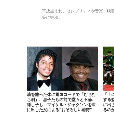
平成生まれ。セレブリティや音楽、映
等に寄稿。
「敗因分析は一切聞かれなかった」侍ジャパン選
キングの誕生を、目撃せよ。
the Style
油を塗った体に電気コードで「むち打
「上
ち刑」、息子たちの前で堂々と不倫、
する
隠し子も…マイケル・ジャクソンを世
に出
「目標達成できなかったからと言って…」サッ
に出した父による“おそろしい虐待”
るの