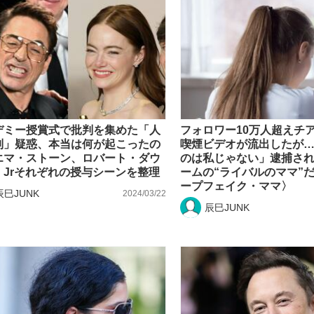
デミー授賞式で批判を集めた「人
フォロワー10万人超えチ
別」疑惑、本当は何が起こったの
喫煙ビデオが流出したが
エマ・ストーン、ロバート・ダウ
のは私じゃない」逮捕さ
・Jrそれぞれの授与シーンを整理
ームの“ライバルのママ”
ープフェイク・ママ〉
辰巳JUNK
2024/03/22
辰巳JUNK