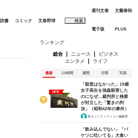
週刊文春
文藝春秋
読書
コミック
文春野球
検索
電子版
PLUS
インタビュー
読書
ランキング
総合
ニュース
ビジネス
エンタメ
ライフ
最新
24時間
週間
月間
写真
#松田聖子
「殺意はなかった」19歳
む将棋
女子高生を強姦殺害した
NEW
のになぜ…裁判所と検察
が対立した「驚きの判
決」（昭和42年の事件）
鉄人ノンフィクション編集部
BC日本代表“敗戦”の真実 選手が明かす...
「飲み込んでない」「バ
ケツに吐いてる」大食い