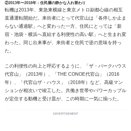
②2013年〜2018年：住民層の静かな入れ替わり
転機は2013年、東急東横線と東京メトロ副都心線の相互
直通運転開始だ。来街者にとって代官山は「各停しか止ま
らない通過駅」へと変わった一方、住民にとっては「新
宿・池袋・横浜へ直結する利便性の高い駅」へと生まれ変
わった。同じ出来事が、来街者と住民で逆の意味を持っ
た。
この利便性の向上と呼応するように、「ザ・パークハウス
代官山」（2013年）、「THE CONOE代官山」（2016
年）、「代官山ザ・ハウス」（2018年）など、高級マン
ションが相次いで竣工した。共働き世帯やパワーカップル
が定住する動機と受け皿が、この時期に一気に揃った。
ADVERTISEMENT