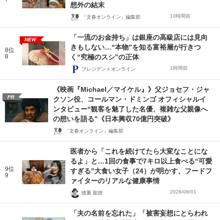
想外の結末
10時間前
「文春オンライン」編集部
「一流のお金持ち」は銀座の高級店には見向
NEW
きもしない…“本物”を知る富裕層が行きつ
8位
8
く“究極のスシ”の正体
1時間前
プレジデントオンライン
《映画『Michael／マイケル』》父ジョセフ・ジャ
PR
クソン役、コールマン・ドミンゴ オフィシャルイ
ンタビュー“観客を魅了した名優、複雑な父親像へ
の想いを語る”《日本興収70億円突破》
「文春オンライン」編集部
医者から「これを続けてたら大変なことにな
るよ」と…1回の食事で7キロ以上食べる“可愛
9位
すぎる”大食い女子（24）が明かす、フードフ
9
ァイターのリアルな健康事情
2026/08/01
徳重 龍徳
「夫の名前を忘れた」「被害妄想にとらわれ