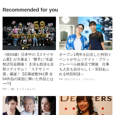
Recommended for you
《祝59歳》日本中の【ステイサ
オープン1周年を記念した特別イ
ム愛】が大暴走！ “勝手に”生誕
ベントがサムソナイト・ブラッ
祭試写会開催！ 主演も助演も全
クレーベル銀座店で開催 仕事
部ステイサム！「ステサミー
も人生も自分らしく～笑顔あふ
賞」爆誕！【応募総数941票 全
れる特別対談～
54作品の栄冠に輝いた作品とは
PR（サムソナイト・ジャパン）
ー!?】
PR（（株）キノフィルムズ）