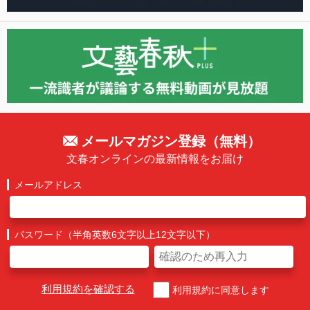
メールマガジン登録（無料）
文春オンラインの最新情報をお届け
メールアドレス
パスワード（半角英数6文字以上12文字以下）
利用規約を確認する
利用規約に同意します