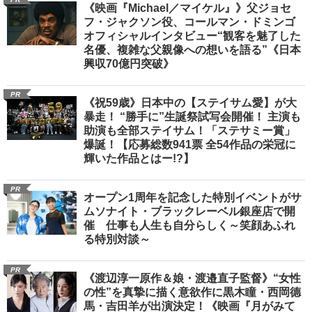
《映画『Michael／マイケル』》父ジョセ
フ・ジャクソン役、コールマン・ドミンゴ
オフィシャルインタビュー“観客を魅了した
名優、複雑な父親像への想いを語る”《日本
興収70億円突破》
PR
《祝59歳》日本中の【ステイサム愛】が大
暴走！ “勝手に”生誕祭試写会開催！ 主演も
助演も全部ステイサム！「ステサミー賞」
爆誕！【応募総数941票 全54作品の栄冠に
輝いた作品とはー!?】
PR
オープン1周年を記念した特別イベントがサ
ムソナイト・ブラックレーベル銀座店で開
催 仕事も人生も自分らしく～笑顔あふれ
る特別対談～
PR
《渡辺淳一原作＆娘・渡邉直子監督》“女性
の性”を真摯に描く意欲作に黒木瞳・西岡德
馬・吉田羊が出演決定！《映画『月がみて