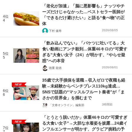
「老化が加速」「脳に悪影響も」ナッツやチ
ーズだけじゃなかった…ベストセラー医師が
4位
「できるだけ避けたい」と語る“食べ物”の正
4
体
2026/08/05
下村 健寿
「飲み込んでない」「バケツに吐いてる」大
食い動画にアンチ殺到…体重46キロの“可愛す
5位
ぎる”大食い女子（24）が明かす、“やらせ疑
5
惑”への本音
2026/08/01
徳重 龍徳
35歳で大手損保を退職→収入ゼロで夜職も経
NEW
験→未経験からベンチプレス110kg達成…
6位
SNSで話題の“マッスルフルート奏者”が「ま
6
さかの世界金」を掴むまで
3時間前
「文春オンライン」編集部
「とうとう脱いだか」体重46キロの“可愛すぎ
NEW
る大食い女子”→大胆な水着姿を披露…24歳イ
7位
ンフルエンサーが明かす、グラビア挑戦の予
7