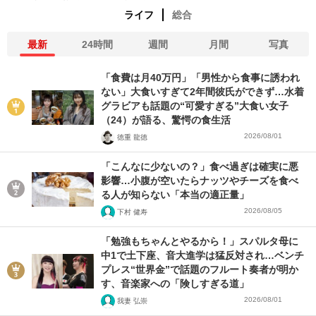
ライフ
総合
最新
24時間
週間
月間
写真
「食費は月40万円」「男性から食事に誘われ
ない」大食いすぎて2年間彼氏ができず…水着
グラビアも話題の“可愛すぎる”大食い女子
（24）が語る、驚愕の食生活
2026/08/01
徳重 龍徳
「こんなに少ないの？」食べ過ぎは確実に悪
影響…小腹が空いたらナッツやチーズを食べ
る人が知らない「本当の適正量」
2026/08/05
下村 健寿
「勉強もちゃんとやるから！」スパルタ母に
中1で土下座、音大進学は猛反対され…ベンチ
プレス“世界金”で話題のフルート奏者が明か
す、音楽家への「険しすぎる道」
2026/08/01
我妻 弘崇