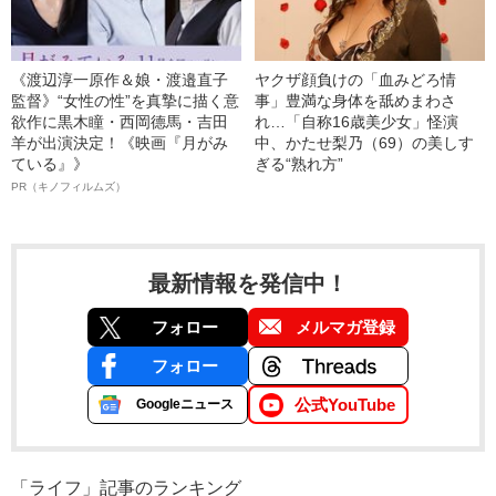
《渡辺淳一原作＆娘・渡邉直子
ヤクザ顔負けの「血みどろ情
監督》“女性の性”を真摯に描く意
事」豊満な身体を舐めまわさ
欲作に黒木瞳・西岡德馬・吉田
れ…「自称16歳美少女」怪演
羊が出演決定！《映画『月がみ
中、かたせ梨乃（69）の美しす
ている』》
ぎる“熟れ方”
PR（キノフィルムズ）
最新情報を発信中！
フォロー
メルマガ登録
フォロー
公式YouTube
Googleニュース
「ライフ」記事のランキング