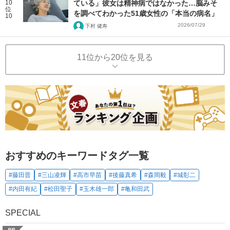
10
ている」彼女は精神病ではなかった…脳みそ
位
を調べてわかった51歳女性の「本当の病名」
10
2026/07/29
下村 健寿
11位から20位を見る
おすすめのキーワードタグ一覧
#藤田晋
#三山凌輝
#高市早苗
#後藤真希
#森岡毅
#城彰二
#内田有紀
#松田聖子
#玉木雄一郎
#亀和田武
SPECIAL
PR