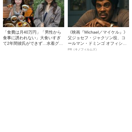
「食費は月40万円」「男性から
《映画『Michael／マイケル』》
食事に誘われない」大食いすぎ
父ジョセフ・ジャクソン役、コ
て2年間彼氏ができず…水着グラ
ールマン・ドミンゴ オフィシャ
ビアも話題の“可愛すぎる”大食い
ルインタビュー“観客を魅了した
PR（キノフィルムズ）
女子（24）が語る、驚愕の食生
名優、複雑な父親像への想いを
活
語る”《日本興収70億円突破》