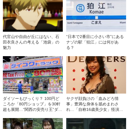
代官山や自由が丘にはない、石
“日本で2番目に小さい市”にある
田衣良さんの考える「池袋」の
ナゾの駅「狛江」には何があ
魅力
る？
ダイソーもびっくり？ 100円ど
ヤクザ顔負けの「血みどろ情
ころか「80円ショップ」を30軒
事」豊満な身体を舐めまわさ
超も展開…“関西の安売り王”ダイ
れ…「自称16歳美少女」怪演
コクドラッグが手掛ける新業態
中、かたせ梨乃（69）の美しす
の衝撃
ぎる“熟れ方”