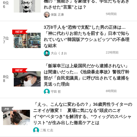
機の「無能さ」を象徴する、学生たちをあき
6位
6
れさせた“言葉”とは？
5時間前
保阪 正康
3万8千人を“恐怖で支配”した男の正体は…
NEW
「神に代わりお前たちを罰する」日本で知ら
7位
れていない“韓国版アウシュビッツ”の不条理
7
な結末
22時間前
大山 くまお
「飯塚幸三は上級国民だから逮捕されない」
NEW
は間違いだった…《池袋暴走事故》警視庁幹
8位
部が「自民党議員」に呼び出されても逮捕を
8
見送った理由
8時間前
守田 哲
「えっ、こんなに変わるの？」36歳男性ライターの
PR
ニオイが激変！ 夏場に気になる“頭皮のニオ
イ”や“ベタつき”を解消する、“ウィッグのスペシャ
リスト”が生み出した徹底ケアとは
二瓶 仁志