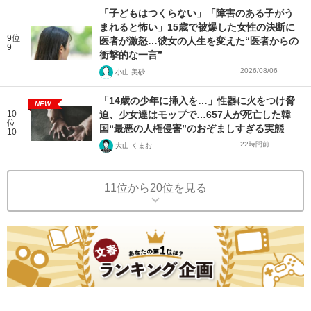
「子どもはつくらない」「障害のある子がう
まれると怖い」15歳で被爆した女性の決断に
9位
医者が激怒…彼女の人生を変えた“医者からの
9
衝撃的な一言”
2026/08/06
小山 美砂
「14歳の少年に挿入を…」性器に火をつけ脅
NEW
10
迫、少女達はモップで…657人が死亡した韓
位
国“最悪の人権侵害”のおぞましすぎる実態
10
22時間前
大山 くまお
11位から20位を見る