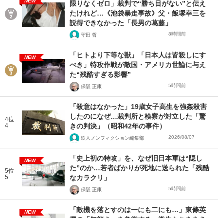
NEW
限りなくゼロ」裁判で“勝ち目がない”と伝え
たけれど…《池袋暴走事故》父・飯塚幸三を
説得できなかった「長男の葛藤」
8時間前
守田 哲
「ヒトより下等な獣」「日本人は皆殺しにす
NEW
べき」特攻作戦が敵国・アメリカ世論に与え
た“残酷すぎる影響”
5時間前
保阪 正康
「殺意はなかった」19歳女子高生を強姦殺害
したのになぜ…裁判所と検察が対立した「驚
4位
4
きの判決」（昭和42年の事件）
2026/08/07
鉄人ノンフィクション編集部
「史上初の特攻」を、なぜ旧日本軍は“隠し
NEW
た”のか…若者ばかりが死地に送られた「残酷
5位
5
なカラクリ」
5時間前
保阪 正康
「敵機を落とすのは一にも二にも…」東條英
NEW