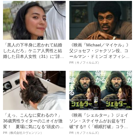
あるのか」》
「黒人の下半身に惹かれて結婚
《映画『Michael／マイケル』》
したんだろ」ケニア人男性と結
父ジョセフ・ジャクソン役、コ
婚した日本人女性（31）に“誹謗
ールマン・ドミンゴ オフィシャ
中傷”殺到…本人が語る、日本で
ルインタビュー“観客を魅了した
PR（キノフィルムズ）
感じる“外国人差別”のリアル
名優、複雑な父親像への想いを
語る”《日本興収70億円突破》
「えっ、こんなに変わるの？」
《映画『シェルター』》ジェイ
36歳男性ライターのニオイが激
ソン・ステイサムがお盆を“打
変！ 夏場に気になる“頭皮のニ
破”する!!《「眠眠打破」コラ
オイ”や“ベタつき”を解消す
ボ》
PR（株式会社スヴェンソン）
PR（キノフィルムズ）