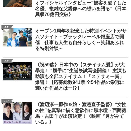
オフィシャルインタビュー“観客を魅了した
名優、複雑な父親像への想いを語る”《日本
興収70億円突破》
PR
オープン1周年を記念した特別イベントがサ
ムソナイト・ブラックレーベル銀座店で開
催 仕事も人生も自分らしく～笑顔あふれ
る特別対談～
PR
《祝59歳》日本中の【ステイサム愛】が大
暴走！ “勝手に”生誕祭試写会開催！ 主演も
助演も全部ステイサム！「ステサミー賞」
爆誕！【応募総数941票 全54作品の栄冠に
輝いた作品とはー!?】
PR
《渡辺淳一原作＆娘・渡邉直子監督》“女性
の性”を真摯に描く意欲作に黒木瞳・西岡德
馬・吉田羊が出演決定！《映画『月がみて
いる』》