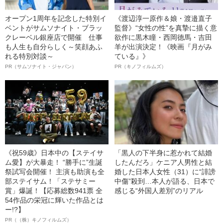
オープン1周年を記念した特別イ
《渡辺淳一原作＆娘・渡邉直子
ベントがサムソナイト・ブラッ
監督》“女性の性”を真摯に描く意
クレーベル銀座店で開催 仕事
欲作に黒木瞳・西岡德馬・吉田
も人生も自分らしく～笑顔あふ
羊が出演決定！《映画『月がみ
れる特別対談～
ている』》
PR（サムソナイト・ジャパン）
PR（キノフィルムズ）
《祝59歳》日本中の【ステイサ
「黒人の下半身に惹かれて結婚
ム愛】が大暴走！ “勝手に”生誕
したんだろ」ケニア人男性と結
祭試写会開催！ 主演も助演も全
婚した日本人女性（31）に“誹謗
部ステイサム！「ステサミー
中傷”殺到…本人が語る、日本で
賞」爆誕！【応募総数941票 全
感じる“外国人差別”のリアル
54作品の栄冠に輝いた作品とは
ー!?】
PR（（株）キノフィルムズ）