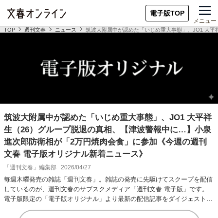
電子版TOP
メニュー
TOP
週刊文春
ニュース
筑波大附属中が認めた「いじめ重大事態」、JO1 大
筑波大附属中が認めた「いじめ重大事態」、JO1 大平祥
生（26）グループ脱退の真相、【津波警報中に…】小泉
進次郎防衛相が「2万円焼肉会食」に参加《今週の週刊
文春 電子版オリジナル新着ニュース》
「週刊文春」編集部
2026/04/27
毎週木曜発売の雑誌「週刊文春」。雑誌の発売に先駆けてスクープを配信
しているのが、週刊文春のサブスクメディア「週刊文春 電子版」です。
電子版限定の「電子版オリジナル」より最新の配信記事をダイジェストで
紹介します。筑波…