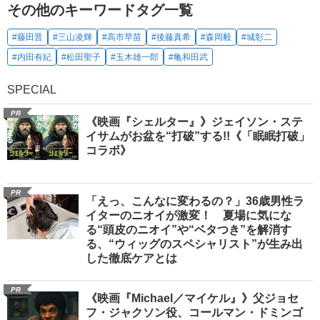
その他のキーワードタグ一覧
#藤田晋
#三山凌輝
#高市早苗
#後藤真希
#森岡毅
#城彰二
#内田有紀
#松田聖子
#玉木雄一郎
#亀和田武
SPECIAL
PR
《映画『シェルター』》ジェイソン・ステ
イサムがお盆を“打破”する!!《「眠眠打破」
コラボ》
PR
「えっ、こんなに変わるの？」36歳男性ラ
イターのニオイが激変！ 夏場に気にな
る“頭皮のニオイ”や“ベタつき”を解消す
る、“ウィッグのスペシャリスト”が生み出
した徹底ケアとは
PR
《映画『Michael／マイケル』》父ジョセ
フ・ジャクソン役、コールマン・ドミンゴ