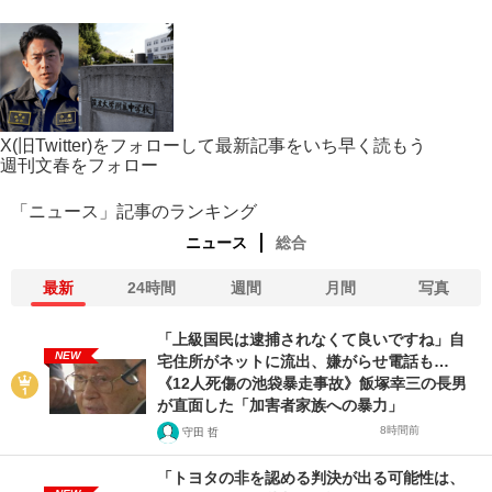
X(旧Twitter)をフォローして最新記事をいち早く読もう
週刊文春をフォロー
「ニュース」記事のランキング
ニュース
総合
最新
24時間
週間
月間
写真
「上級国民は逮捕されなくて良いですね」自
NEW
宅住所がネットに流出、嫌がらせ電話も…
《12人死傷の池袋暴走事故》飯塚幸三の長男
が直面した「加害者家族への暴力」
8時間前
守田 哲
「トヨタの非を認める判決が出る可能性は、