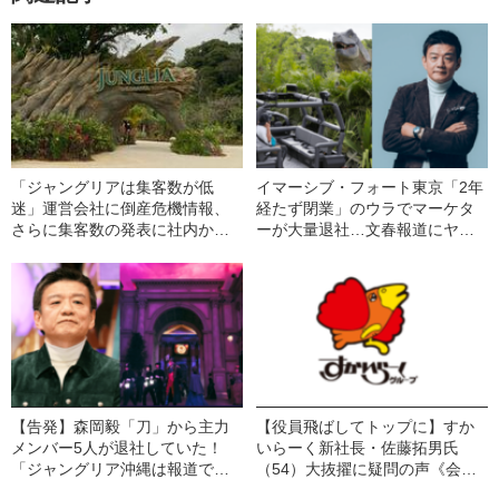
「ジャングリアは集客数が低
イマーシブ・フォート東京「2年
迷」運営会社に倒産危機情報、
経たず閉業」のウラでマーケタ
さらに集客数の発表に社内から
ーが大量退社…文春報道にヤフ
異論も 株式会社刀「認識はご
コメ民「誰もが運営会社の話し
ざいません」
かしていない」と厳しい声
《「刀」森岡毅CEOは「経営者
としての判断と責任を重く受け
止める」》
【告発】森岡毅「刀」から主力
【役員飛ばしてトップに】すか
メンバー5人が退社していた！
いらーく新社長・佐藤拓男氏
「ジャングリア沖縄は報道で伝
（54）大抜擢に疑問の声《会長
えられる以上に厳しい」
続投＆社長交代に「何の意味が