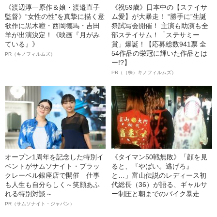
《渡辺淳一原作＆娘・渡邉直子
《祝59歳》日本中の【ステイサ
監督》“女性の性”を真摯に描く意
ム愛】が大暴走！ “勝手に”生誕
欲作に黒木瞳・西岡德馬・吉田
祭試写会開催！ 主演も助演も全
羊が出演決定！《映画『月がみ
部ステイサム！「ステサミー
ている』》
賞」爆誕！【応募総数941票 全
54作品の栄冠に輝いた作品とは
PR（キノフィルムズ）
ー!?】
PR（（株）キノフィルムズ）
オープン1周年を記念した特別イ
《タイマン50戦無敗》「顔を見
ベントがサムソナイト・ブラッ
ると、『やばい。逃げろ』
クレーベル銀座店で開催 仕事
と…」富山伝説のレディース初
も人生も自分らしく～笑顔あふ
代総長（36）が語る、ギャルサ
れる特別対談～
ー制圧と朝までのバイク暴走
PR（サムソナイト・ジャパン）