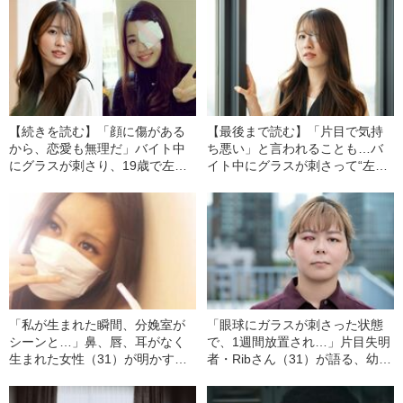
【続きを読む】「顔に傷がある
【最後まで読む】「片目で気持
から、恋愛も無理だ」バイト中
ち悪い」と言われることも…バ
にグラスが刺さり、19歳で左目
イト中にグラスが刺さって“左目
をほぼ失明…絶望する女性が、
をほぼ失明”した女性が、誹謗中
海外を旅するようになったワケ
傷に思うこと
「私が生まれた瞬間、分娩室が
「眼球にガラスが刺さった状態
シーンと…」鼻、唇、耳がなく
で、1週間放置され…」片目失明
生まれた女性（31）が明かす、
者・Ribさん（31）が語る、幼少
生後3カ月で受けた壮絶だった手
期のケガと思春期に浴びせられ
術
た罵詈雑言