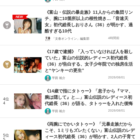
《富山・伝説の暴走族》11人からの集団リン
NEW
チ、腕に10箇所以上の根性焼き…「音速天
女」初代総長しおりさん（36）が明かす、過
酷すぎる10代
4時間前
「文春オンライン」編集部
《17歳で逮捕》「入っていなければ人を殺し
ていた」富山の伝説的レディース初代総長
（36）が告白する、女子少年院での独房生活
と“ヤンキーの更生”
2026/08/01
平田 裕介
《14歳で指にタトゥー》「息子から『ママ、
腕は隠して』と…」富山伝説のレディース初
4位
4
代総長（36）が語る、タトゥーを入れた後悔
2026/08/01
平田 裕介
《両腕にでかいタトゥー》「元暴走族だから
こそ、1ミリもズレたくない」富山伝説のレデ
5位
ィース初代総長（36）が明かす、2人の子育て
5