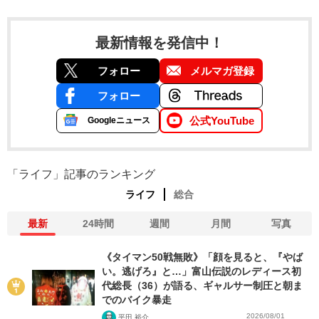
最新情報を発信中！
フォロー
メルマガ登録
フォロー
公式YouTube
Googleニュース
「ライフ」記事のランキング
ライフ
総合
最新
24時間
週間
月間
写真
《タイマン50戦無敗》「顔を見ると、『やば
い。逃げろ』と…」富山伝説のレディース初
代総長（36）が語る、ギャルサー制圧と朝ま
でのバイク暴走
2026/08/01
平田 裕介