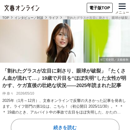
電子版TOP
メニュー
TOP
インタビュー／対談
ライフ
「割れたグラスが左目に刺さり、眼球が破裂」
「割れたグラスが左目に刺さり、眼球が破裂」「たくさ
ん血が流れて…」19歳で片目を“ほぼ失明”した女性が明
かす、ケガ直後の壮絶な状況――2025年読まれた記事
仲 奈々
2026/05/10
2025年（1月～12月）、文春オンラインで反響の大きかった記事を発表し
ます。ライフ部門の第1位は、こちら！（初公開日 2025/11/30）。＊ ＊
＊ 19歳のとき、アルバイト中の事故で左目をほぼ失明した、かたの…
続きを読む