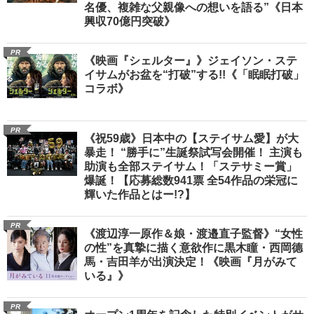
名優、複雑な父親像への想いを語る”《日本
興収70億円突破》
PR
《映画『シェルター』》ジェイソン・ステ
イサムがお盆を“打破”する!!《「眠眠打破」
コラボ》
PR
《祝59歳》日本中の【ステイサム愛】が大
暴走！ “勝手に”生誕祭試写会開催！ 主演も
助演も全部ステイサム！「ステサミー賞」
爆誕！【応募総数941票 全54作品の栄冠に
輝いた作品とはー!?】
PR
《渡辺淳一原作＆娘・渡邉直子監督》“女性
の性”を真摯に描く意欲作に黒木瞳・西岡德
馬・吉田羊が出演決定！《映画『月がみて
いる』》
PR