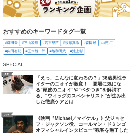
おすすめのキーワードタグ一覧
#藤田晋
#三山凌輝
#高市早苗
#後藤真希
#森岡毅
#城彰二
#内田有紀
#玉木雄一郎
#亀和田武
#池上彰
SPECIAL
PR
「えっ、こんなに変わるの？」36歳男性ラ
イターのニオイが激変！ 夏場に気にな
る“頭皮のニオイ”や“ベタつき”を解消す
る、“ウィッグのスペシャリスト”が生み出
した徹底ケアとは
PR
《映画『Michael／マイケル』》父ジョセ
フ・ジャクソン役、コールマン・ドミンゴ
オフィシャルインタビュー“観客を魅了した