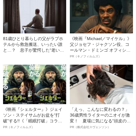
81歳ひとり暮らしの父がラブホ
《映画『Michael／マイケル』》
テルから救急搬送、いったい誰
父ジョセフ・ジャクソン役、コ
と…？ 息子が驚愕した“老いた
ールマン・ドミンゴ オフィシャ
親の性生活”
ルインタビュー“観客を魅了した
PR（キノフィルムズ）
名優、複雑な父親像への想いを
語る”《日本興収70億円突破》
《映画『シェルター』》ジェイ
「えっ、こんなに変わるの？」
ソン・ステイサムがお盆を“打
36歳男性ライターのニオイが激
破”する!!《「眠眠打破」コラ
変！ 夏場に気になる“頭皮のニ
ボ》
オイ”や“ベタつき”を解消す
PR（キノフィルムズ）
PR（株式会社スヴェンソン）
る、“ウィッグのスペシャリス