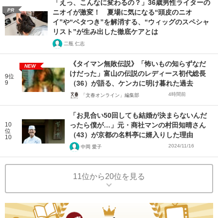
「えっ、こんなに変わるの？」36歳男性ライターの
PR
ニオイが激変！ 夏場に気になる“頭皮のニオ
イ”や“ベタつき”を解消する、“ウィッグのスペシャ
リスト”が生み出した徹底ケアとは
二瓶 仁志
《タイマン無敗伝説》「怖いもの知らずなだ
NEW
けだった」富山の伝説のレディース初代総長
9位
9
（36）が語る、ケンカに明け暮れた過去
4時間前
「文春オンライン」編集部
「お見合い50回しても結婚が決まらないんだ
10
ったら僕が…」元・商社マンの村田知晴さん
位
（43）が京都の名料亭に婿入りした理由
10
2024/11/16
中岡 愛子
11位から20位を見る