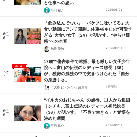
と仕事への思い
2026/08/01
平田 裕介
「飲み込んでない」「バケツに吐いてる」大
食い動画にアンチ殺到…体重46キロの“可愛す
6位
ぎる”大食い女子（24）が明かす、“やらせ疑
6
惑”への本音
2026/08/01
徳重 龍徳
17歳で傷害事件で逮捕、最も厳しい女子少年
NEW
院へ…富山の伝説のレディース総長（36）
7位
が、独房の孤独の中で突きつけられた「自分
7
の身勝手さ」
4時間前
「文春オンライン」編集部
“イルカのおじちゃん”の虐待、11人から集団
リンチも…富山伝説のレディース初代総長
8位
（36）が明かす、「不良で生きる」と覚悟を
8
決めた瞬間
2026/08/01
平田 裕介