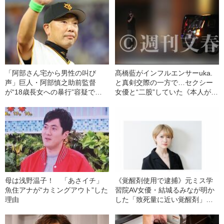
「阿部さん宅から男性の叫び
髙橋藍がインフルエンサーuka.
声」巨人・阿部慎之助前監督
と真剣交際の一方で…セクシー
が“18歳長女への暴行”容疑で逮
女優と“二股”していた《本人が謝
捕された経緯
罪コメント》
母は浅野温子！ 「あさイチ」
《覚醒剤使用で逮捕》元ミス学
魚住アナが“カミングアウト”した
習院AV女優・結城るみなが明か
理由
した「致死量に近い覚醒剤」を
使用していた“きっかけ”と”ある
男との出会い”