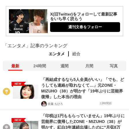
X(旧Twitter)をフォローして最新記事
をいち早く読もう
週刊文春をフォロー
「エンタメ」記事のランキング
エンタメ
総合
最新
24時間
週間
月間
写真
「再結成するなら5人全員がいい」「でも、ど
NEW
うしても連絡が取れなくて…」元ZONE・
MIZUHO（38）が明かす「19年ぶりに芸能界
復帰」した本当の理由
13時間前
佐藤 ちひろ
「印税は1円ももらっていません」19年ぶりに
NEW
芸能界に復帰したZONE・MIZUHO（38）が
明かす、紅白3年連続出場したのに“月収8万