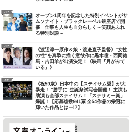
PR
オープン1周年を記念した特別イベントがサ
ムソナイト・ブラックレーベル銀座店で開
催 仕事も人生も自分らしく～笑顔あふれ
る特別対談～
PR
《渡辺淳一原作＆娘・渡邉直子監督》“女性
の性”を真摯に描く意欲作に黒木瞳・西岡德
馬・吉田羊が出演決定！《映画『月がみて
いる』》
PR
《祝59歳》日本中の【ステイサム愛】が大
暴走！ “勝手に”生誕祭試写会開催！ 主演も
助演も全部ステイサム！「ステサミー賞」
爆誕！【応募総数941票 全54作品の栄冠に
輝いた作品とはー!?】