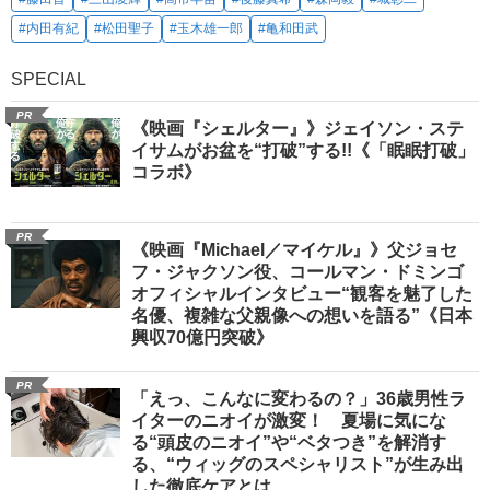
#内田有紀
#松田聖子
#玉木雄一郎
#亀和田武
SPECIAL
PR
《映画『シェルター』》ジェイソン・ステ
イサムがお盆を“打破”する!!《「眠眠打破」
コラボ》
PR
《映画『Michael／マイケル』》父ジョセ
フ・ジャクソン役、コールマン・ドミンゴ
オフィシャルインタビュー“観客を魅了した
名優、複雑な父親像への想いを語る”《日本
興収70億円突破》
PR
「えっ、こんなに変わるの？」36歳男性ラ
イターのニオイが激変！ 夏場に気にな
る“頭皮のニオイ”や“ベタつき”を解消す
る、“ウィッグのスペシャリスト”が生み出
した徹底ケアとは