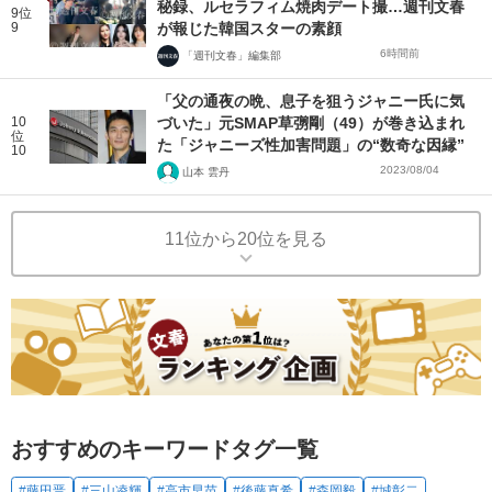
秘録、ルセラフィム焼肉デート撮…週刊文春
9位
9
が報じた韓国スターの素顔
6時間前
「週刊文春」編集部
「父の通夜の晩、息子を狙うジャニー氏に気
10
づいた」元SMAP草彅剛（49）が巻き込まれ
位
た「ジャニーズ性加害問題」の“数奇な因縁”
10
2023/08/04
山本 雲丹
11位から20位を見る
おすすめのキーワードタグ一覧
#藤田晋
#三山凌輝
#高市早苗
#後藤真希
#森岡毅
#城彰二