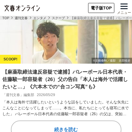
電子版TOP
メニュー
TOP
週刊文春
エンタメ
スクープ
【麻薬取締法違反容疑で逮捕】バレーボー
【麻薬取締法違反容疑で逮捕】バレーボール日本代表・
佐藤駿一郎容疑者（26）父の告白「本人は海外で活躍し
たいと…」《六本木での“合コン写真”も》
「週刊文春」編集部
2026/05/29
「本人は海外で活躍したいというような話をしていました。そんな矢先に
こんなことになってしまって……。本当に、私たちにとっても寝耳に水で
した」 バレーボール日本代表の佐藤駿一郎容疑者（26）の父は、突如降
りかかった息子の…
続きを読む