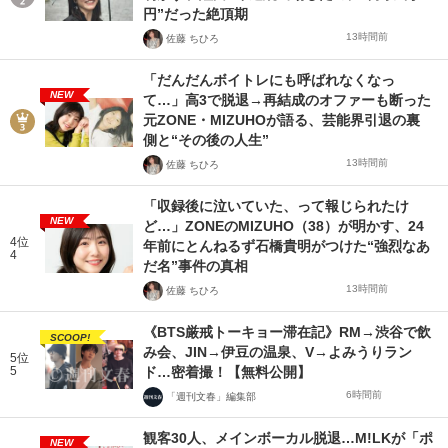
円”だった絶頂期
13時間前
佐藤 ちひろ
「だんだんボイトレにも呼ばれなくなっ
NEW
て…」高3で脱退→再結成のオファーも断った
元ZONE・MIZUHOが語る、芸能界引退の裏
側と“その後の人生”
13時間前
佐藤 ちひろ
「収録後に泣いていた、って報じられたけ
NEW
ど…」ZONEのMIZUHO（38）が明かす、24
4位
年前にとんねるず石橋貴明がつけた“強烈なあ
4
だ名”事件の真相
13時間前
佐藤 ちひろ
《BTS厳戒トーキョー滞在記》RM→渋谷で飲
SCOOP!
み会、JIN→伊豆の温泉、V→よみうりラン
5位
5
ド…密着撮！【無料公開】
6時間前
「週刊文春」編集部
観客30人、メインボーカル脱退…M!LKが「ポ
NEW