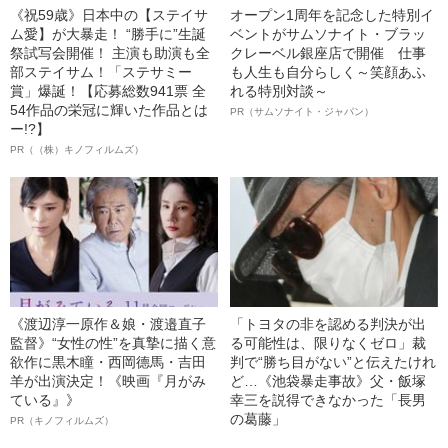
《祝59歳》日本中の【ステイサ
オープン1周年を記念した特別イ
ム愛】が大暴走！ “勝手に”生誕
ベントがサムソナイト・ブラッ
祭試写会開催！ 主演も助演も全
クレーベル銀座店で開催 仕事
部ステイサム！「ステサミー
も人生も自分らしく～笑顔あふ
賞」爆誕！【応募総数941票 全
れる特別対談～
54作品の栄冠に輝いた作品とは
PR（サムソナイト・ジャパン）
ー!?】
PR（（株）キノフィルムズ）
《渡辺淳一原作＆娘・渡邉直子
「トヨタの非を認める判決が出
監督》“女性の性”を真摯に描く意
る可能性は、限りなくゼロ」裁
欲作に黒木瞳・西岡德馬・吉田
判で“勝ち目がない”と伝えたけれ
羊が出演決定！《映画『月がみ
ど…《池袋暴走事故》父・飯塚
ている』》
幸三を説得できなかった「長男
の葛藤」
PR（キノフィルムズ）