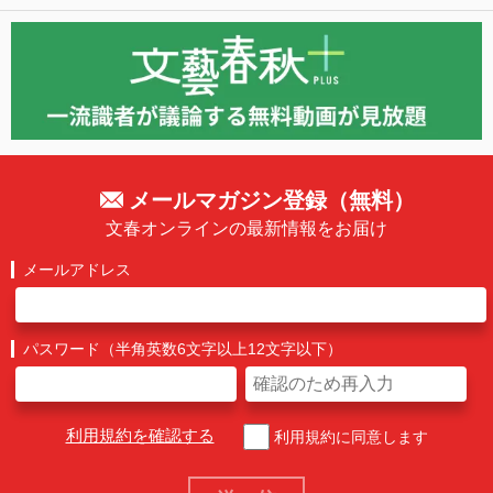
メールマガジン登録（無料）
文春オンラインの最新情報をお届け
メールアドレス
パスワード（半角英数6文字以上12文字以下）
利用規約を確認する
利用規約に同意します