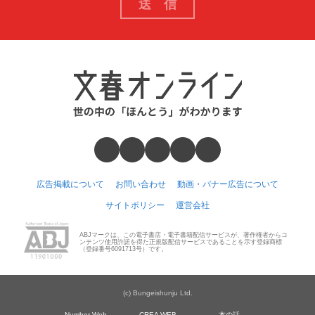
広告掲載について
お問い合わせ
動画・バナー広告について
サイトポリシー
運営会社
ABJマークは、この電子書店・電子書籍配信サービスが、著作権者からコ
ンテンツ使用許諾を得た正規版配信サービスであることを示す登録商標
（登録番号6091713号）です。
(c) Bungeishunju Ltd.
Number Web
CREA WEB
本の話