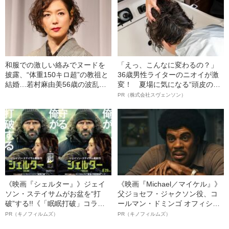
和服での激しい絡みでヌードを
「えっ、こんなに変わるの？」
披露、“体重150キロ超”の教祖と
36歳男性ライターのニオイが激
結婚…若村麻由美56歳の波乱万
変！ 夏場に気になる“頭皮のニ
丈
オイ”や“ベタつき”を解消す
PR（株式会社スヴェンソン）
る、“ウィッグのスペシャリス
ト”が生み出した徹底ケアとは
《映画『シェルター』》ジェイ
《映画『Michael／マイケル』》
ソン・ステイサムがお盆を“打
父ジョセフ・ジャクソン役、コ
破”する!!《「眠眠打破」コラ
ールマン・ドミンゴ オフィシャ
ボ》
ルインタビュー“観客を魅了した
PR（キノフィルムズ）
PR（キノフィルムズ）
名優、複雑な父親像への想いを