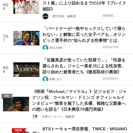
スト嵐」に上り詰めるまでの12年《ブレイク
6位
6
秘話》
6時間前
「週刊文春」編集部
「パートナーが一晩中セックスしていて寝ら
れない」と解散に至った女子ペアも…オリン
7位
7
ピック選手村の“知られざる性事情”とは
2024/07/30
辰巳JUNK
「近藤真彦が使っていた部屋で…」「性器を
握らされる」ジャニー喜多川による性加害、
8位
8
語り始めた被害者たち《徹底取材の裏側》
2026/08/07
髙橋 大介
《映画『Michael／マイケル』》父ジョセフ・ジャ
PR
クソン役、コールマン・ドミンゴ オフィシャルイ
ンタビュー“観客を魅了した名優、複雑な父親像へ
の想いを語る”《日本興収70億円突破》
「文春オンライン」編集部
BTSトーキョー滞在密着、TWICE・MISAMO
NEW