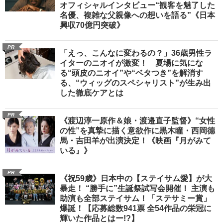
オフィシャルインタビュー“観客を魅了した
名優、複雑な父親像への想いを語る”《日本
興収70億円突破》
PR
「えっ、こんなに変わるの？」36歳男性ラ
イターのニオイが激変！ 夏場に気にな
る“頭皮のニオイ”や“ベタつき”を解消す
る、“ウィッグのスペシャリスト”が生み出
した徹底ケアとは
PR
《渡辺淳一原作＆娘・渡邉直子監督》“女性
の性”を真摯に描く意欲作に黒木瞳・西岡德
馬・吉田羊が出演決定！《映画『月がみて
いる』》
PR
《祝59歳》日本中の【ステイサム愛】が大
暴走！ “勝手に”生誕祭試写会開催！ 主演も
助演も全部ステイサム！「ステサミー賞」
爆誕！【応募総数941票 全54作品の栄冠に
輝いた作品とはー!?】