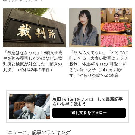
PR（（株）キノフィルムズ）
「殺意はなかった」19歳女子高
「飲み込んでない」「バケツに
生を強姦殺害したのになぜ…裁
吐いてる」大食い動画にアンチ
判所と検察が対立した「驚きの
殺到…体重46キロの“可愛すぎ
判決」（昭和42年の事件）
る”大食い女子（24）が明か
す、“やらせ疑惑”への本音
X(旧Twitter)をフォローして最新記事
をいち早く読もう
週刊文春をフォロー
「ニュース」記事のランキング