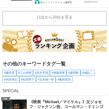
2026/07/03
鉄人ノンフィクション編集部
11位から20位を見る
その他のキーワードタグ一覧
#藤田晋
#三山凌輝
#高市早苗
#後藤真希
#森岡毅
#城彰二
#内田有紀
#松田聖子
#玉木雄一郎
#亀和田武
SPECIAL
PR
《映画『Michael／マイケル』》父ジョセ
フ・ジャクソン役、コールマン・ドミンゴ