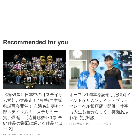
Recommended for you
《祝59歳》日本中の【ステイサ
オープン1周年を記念した特別イ
ム愛】が大暴走！ “勝手に”生誕
ベントがサムソナイト・ブラッ
祭試写会開催！ 主演も助演も全
クレーベル銀座店で開催 仕事
部ステイサム！「ステサミー
も人生も自分らしく～笑顔あふ
賞」爆誕！【応募総数941票 全
れる特別対談～
54作品の栄冠に輝いた作品とは
PR（サムソナイト・ジャパン）
ー!?】