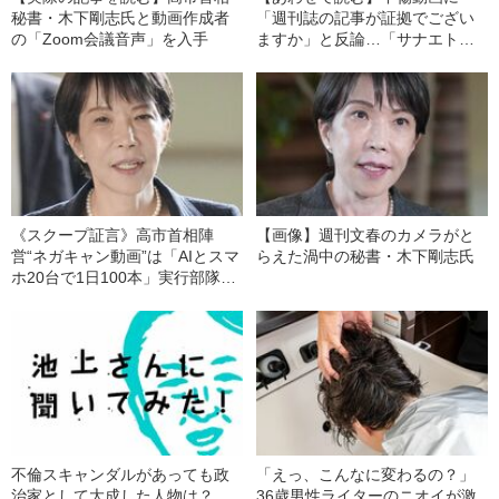
秘書・木下剛志氏と動画作成者
「週刊誌の記事が証拠でござい
の「Zoom会議音声」を入手
ますか」と反論…「サナエトー
クン」問題と「ネガキャン動
画」疑惑で露呈した、高市首相
の致命的な弱さ
《スクープ証言》高市首相陣
【画像】週刊文春のカメラがと
営“ネガキャン動画”は「AIとスマ
らえた渦中の秘書・木下剛志氏
ホ20台で1日100本」実行部隊が
明かした“大量拡散の手法”
不倫スキャンダルがあっても政
「えっ、こんなに変わるの？」
治家として大成した人物は？
36歳男性ライターのニオイが激