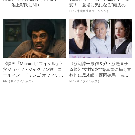
――池上彰氏に聞く
変！ 夏場に気になる“頭皮のニ
オイ”や“ベタつき”を解消す
PR（株式会社スヴェンソン）
る、“ウィッグのスペシャリス
ト”が生み出した徹底ケアとは
《映画『Michael／マイケル』》
《渡辺淳一原作＆娘・渡邉直子
父ジョセフ・ジャクソン役、コ
監督》“女性の性”を真摯に描く意
ールマン・ドミンゴ オフィシャ
欲作に黒木瞳・西岡德馬・吉田
ルインタビュー“観客を魅了した
羊が出演決定！《映画『月がみ
PR（キノフィルムズ）
PR（キノフィルムズ）
名優、複雑な父親像への想いを
ている』》
語る”《日本興収70億円突破》