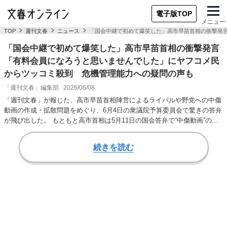
電子版TOP
メニュー
TOP
週刊文春
ニュース
「国会中継で初めて爆笑した」高市早苗首相の衝撃発
「国会中継で初めて爆笑した」高市早苗首相の衝撃発言
「有料会員になろうと思いませんでした」にヤフコメ民
からツッコミ殺到 危機管理能力への疑問の声も
「週刊文春」編集部
2026/06/08
「週刊文春」が報じた、高市早苗首相陣営によるライバルや野党への中傷
動画の作成・拡散問題をめぐり、6月4日の衆議院予算委員会で驚きの答弁
が飛び出した。 もともと高市首相は5月11日の国会答弁で“中傷動画”の作
成者で起業…
続きを読む