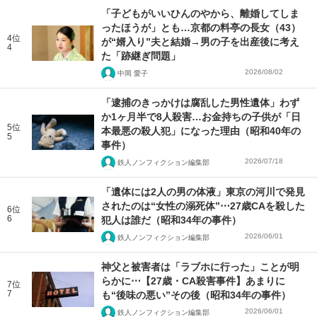
「子どもがいいひんのやから、離婚してしま
ったほうが」とも…京都の料亭の長女（43）
4位
が“婿入り”夫と結婚→男の子を出産後に考え
4
た「跡継ぎ問題」
2026/08/02
中岡 愛子
「逮捕のきっかけは腐乱した男性遺体」わず
か1ヶ月半で8人殺害…お金持ちの子供が「日
5位
本最悪の殺人犯」になった理由（昭和40年の
5
事件）
2026/07/18
鉄人ノンフィクション編集部
「遺体には2人の男の体液」東京の河川で発見
されたのは“女性の溺死体”⋯27歳CAを殺した
6位
6
犯人は誰だ（昭和34年の事件）
2026/06/01
鉄人ノンフィクション編集部
神父と被害者は「ラブホに行った」ことが明
らかに⋯【27歳・CA殺害事件】あまりに
7位
7
も“後味の悪い”その後（昭和34年の事件）
2026/06/01
鉄人ノンフィクション編集部