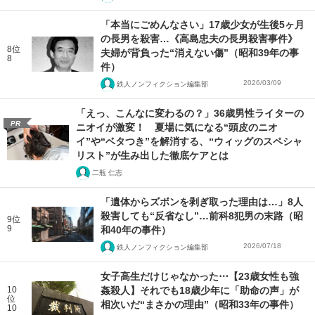
「本当にごめんなさい」17歳少女が生後5ヶ月
の長男を殺害…《高島忠夫の長男殺害事件》
8位
夫婦が背負った“消えない傷”（昭和39年の事
8
件）
2026/03/09
鉄人ノンフィクション編集部
「えっ、こんなに変わるの？」36歳男性ライターの
PR
ニオイが激変！ 夏場に気になる“頭皮のニオ
イ”や“ベタつき”を解消する、“ウィッグのスペシャ
リスト”が生み出した徹底ケアとは
二瓶 仁志
「遺体からズボンを剥ぎ取った理由は…」8人
殺害しても“反省なし”…前科8犯男の末路（昭
9位
9
和40年の事件）
2026/07/18
鉄人ノンフィクション編集部
女子高生だけじゃなかった⋯【23歳女性も強
10
姦殺人】それでも18歳少年に「助命の声」が
位
相次いだ“まさかの理由”（昭和33年の事件）
10