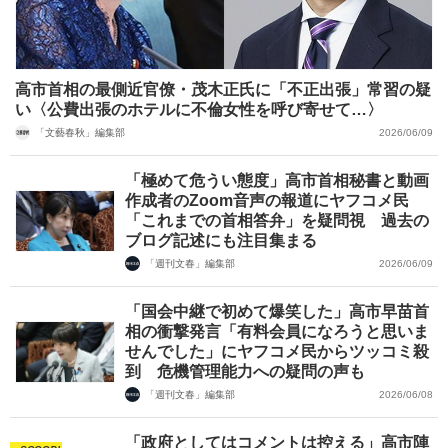
高市首相の最側近官僚・茂木正氏に「不正出張」常習の疑
い〈公費出張のホテルに不倫女性を呼び寄せて…〉
「文藝春秋」編集部
2026/06/09
「極めて危うい態度」高市首相秘書と動画
作成者のZoom音声の報道にヤフコメ民
「これまでの首相答弁」を疑問視 過去の
ブログ記述にも注目集まる
「週刊文春」編集部
2026/06/09
「国会中継で初めて爆笑した」高市早苗首
相の衝撃発言「有料会員になろうと思いま
せんでした」にヤフコメ民からツッコミ殺
到 危機管理能力への疑問の声も
「週刊文春」編集部
2026/06/08
「政府としてはコメントは控える」高市陣