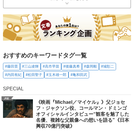
おすすめのキーワードタグ一覧
#藤田晋
#三山凌輝
#高市早苗
#後藤真希
#森岡毅
#城彰二
#内田有紀
#松田聖子
#玉木雄一郎
#亀和田武
SPECIAL
PR
《映画『Michael／マイケル』》父ジョセ
フ・ジャクソン役、コールマン・ドミンゴ
オフィシャルインタビュー“観客を魅了した
名優、複雑な父親像への想いを語る”《日本
興収70億円突破》