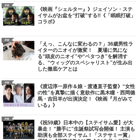
PR
《映画『シェルター』》ジェイソン・ステ
イサムがお盆を“打破”する!!《「眠眠打破」
コラボ》
PR
「えっ、こんなに変わるの？」36歳男性ラ
イターのニオイが激変！ 夏場に気にな
る“頭皮のニオイ”や“ベタつき”を解消す
る、“ウィッグのスペシャリスト”が生み出
した徹底ケアとは
PR
《渡辺淳一原作＆娘・渡邉直子監督》“女性
の性”を真摯に描く意欲作に黒木瞳・西岡德
馬・吉田羊が出演決定！《映画『月がみて
いる』》
PR
《祝59歳》日本中の【ステイサム愛】が大
暴走！ “勝手に”生誕祭試写会開催！ 主演も
助演も全部ステイサム！「ステサミー賞」