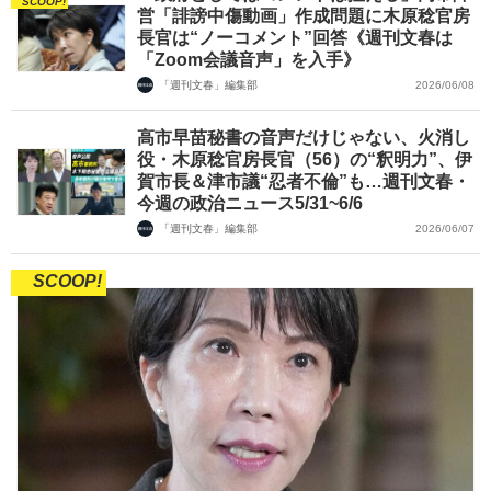
SCOOP!
営「誹謗中傷動画」作成問題に木原稔官房
長官は“ノーコメント”回答《週刊文春は
「Zoom会議音声」を入手》
「週刊文春」編集部
2026/06/08
高市早苗秘書の音声だけじゃない、火消し
役・木原稔官房長官（56）の“釈明力”、伊
賀市長＆津市議“忍者不倫”も…週刊文春・
今週の政治ニュース5/31~6/6
「週刊文春」編集部
2026/06/07
SCOOP!