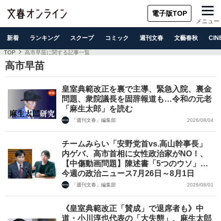
電子版TOP
メニュー
新着
ランキング
スクープ
コミック
週刊文春
文藝春秋
CIN
TOP
高市早苗に関する記事一覧
高市早苗
皇室典範改正を裏で主導、緊急入院、裏金
問題、衆院議長を固辞報道も…令和の元老
「麻生太郎」を読む
「週刊文春」編集部
2026/08/04
チームみらい「安野党首vs.高山幹事長」
内ゲバ、高市首相に女性政治家がNO！、
【中傷動画問題】陳述書「5つのウソ」…
今週の政治ニュース7月26日～8月1日
「週刊文春」編集部
2026/08/01
《皇室典範改正「賛成」で退席者も》中
道・小川淳也代表の「大失態」、麻生太郎