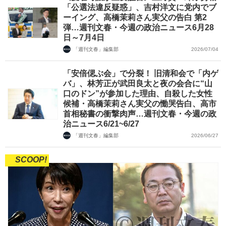
「公選法違反疑惑」、吉村洋文に党内でブ
ーイング、高橋茉莉さん実父の告白 第2
弾…週刊文春・今週の政治ニュース6月28
日～7月4日
「週刊文春」編集部
2026/07/04
「安倍偲ぶ会」で分裂！ 旧清和会で「内ゲ
バ」、林芳正が武田良太と夜の会合に“山
口のドン”が参加した理由、自殺した女性
候補・高橋茉莉さん実父の慟哭告白、高市
首相秘書の衝撃肉声…週刊文春・今週の政
治ニュース6/21~6/27
「週刊文春」編集部
2026/06/27
SCOOP!