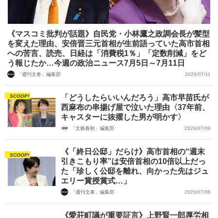
《マスコミ批判が話題》自民党・小林鷹之政調会長が髪型
を変えた理由、安倍晋三元首相が生前語っていた高市首相
への苦言、読売、日経は「消費税1％」「定数削減」をど
う報じたか…今週の政治ニュース7月5日～7月11日
「週刊文春」編集部
2026/07/11
SCOOP!
「どうしたらいいんだろう」高市早苗氏が
西麻布の串揚げ屋で泣いた理由〈37年前、
キャスターに抜擢した男が明かす〉
「文藝春秋」編集部
2026/07/09
《「終日公邸」だらけ》高市首相の“週末
SCOOP!
引きこもり率”は安倍首相の10倍以上だっ
た「珍しく公邸を離れ、向かった先はジュ
エリー賞授賞式…」
「週刊文春」編集部
2026/07/08
《愛荘町議が重要証言》上野賢一郎厚労相