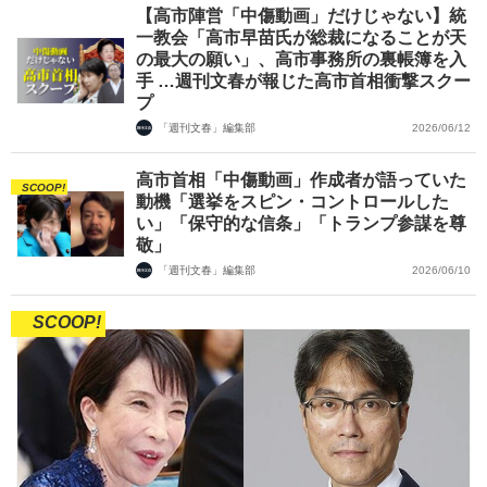
【高市陣営「中傷動画」だけじゃない】統
一教会「高市早苗氏が総裁になることが天
の最大の願い」、高市事務所の裏帳簿を入
手 …週刊文春が報じた高市首相衝撃スクー
プ
「週刊文春」編集部
2026/06/12
高市首相「中傷動画」作成者が語っていた
SCOOP!
動機「選挙をスピン・コントロールした
い」「保守的な信条」「トランプ参謀を尊
敬」
「週刊文春」編集部
2026/06/10
SCOOP!