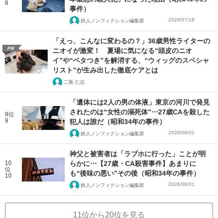
8
事件）
2026/07/18
鉄人ノンフィクション編集部
「えっ、こんなに変わるの？」36歳男性ライターの
PR
ニオイが激変！ 夏場に気になる“頭皮のニオ
イ”や“ベタつき”を解消する、“ウィッグのスペシャ
リスト”が生み出した徹底ケアとは
二瓶 仁志
「遺体には2人の男の体液」東京の河川で発見
されたのは“女性の溺死体”⋯27歳CAを殺した
9位
9
犯人は誰だ（昭和34年の事件）
2026/06/01
鉄人ノンフィクション編集部
神父と被害者は「ラブホに行った」ことが明
10
らかに⋯【27歳・CA殺害事件】あまりに
位
も“後味の悪い”その後（昭和34年の事件）
10
2026/06/01
鉄人ノンフィクション編集部
11位から20位を見る