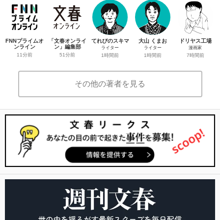
FNNプライムオ
「文春オンライ
てれびのスキマ
大山 くまお
ドリヤス工場
ンライン
ン」編集部
ライター
ライター
漫画家
11分前
51分前
1時間前
1時間前
7時間前
その他の著者を見る