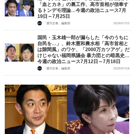
「血とカネ」の裏工作、高市首相が信奉す
るトンデモ理論…今週の政治ニュース7月
19日～7月25日
「週刊文春」編集部
2026/07/25
国民・玉木雄一郎が漏らした「今のうちに
自民を…」、鈴木憲和農水相「高市首相と
は隙間風」のワケ、「2000万カツアゲ」だ
けじゃない福岡県議会 暴力団との暗黒史…
今週の政治ニュース7月12日～7月18日
「週刊文春」編集部
2026/07/18