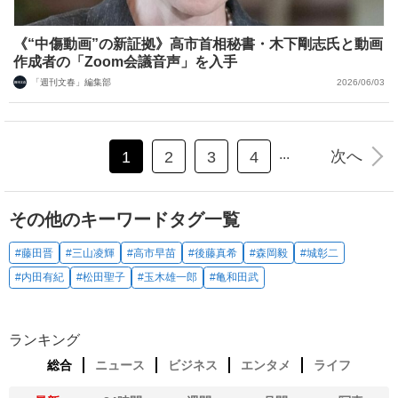
《“中傷動画”の新証拠》高市首相秘書・木下剛志氏と動画
作成者の「Zoom会議音声」を入手
「週刊文春」編集部
2026/06/03
...
次へ
1
2
3
4
その他のキーワードタグ一覧
#藤田晋
#三山凌輝
#高市早苗
#後藤真希
#森岡毅
#城彰二
#内田有紀
#松田聖子
#玉木雄一郎
#亀和田武
ランキング
総合
ニュース
ビジネス
エンタメ
ライフ