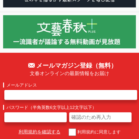
メールマガジン登録（無料）
文春オンラインの最新情報をお届け
メールアドレス
パスワード（半角英数6文字以上12文字以下）
利用規約を確認する
利用規約に同意します