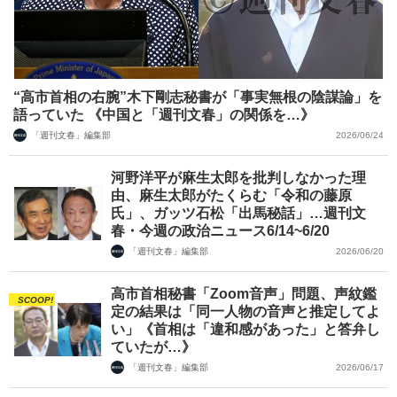
“高市首相の右腕”木下剛志秘書が「事実無根の陰謀論」を
語っていた 《中国と「週刊文春」の関係を…》
「週刊文春」編集部
2026/06/24
河野洋平が麻生太郎を批判しなかった理
由、麻生太郎がたくらむ「令和の藤原
氏」、ガッツ石松「出馬秘話」…週刊文
春・今週の政治ニュース6/14~6/20
「週刊文春」編集部
2026/06/20
高市首相秘書「Zoom音声」問題、声紋鑑
SCOOP!
定の結果は「同一人物の音声と推定してよ
い」《首相は「違和感があった」と答弁し
ていたが…》
「週刊文春」編集部
2026/06/17