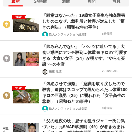
最新
24時間
週間
月間
写真
「殺意はなかった」19歳女子高生を強姦殺害
NEW
したのになぜ…裁判所と検察が対立した「驚
きの判決」（昭和42年の事件）
8時間前
鉄人ノンフィクション編集部
「飲み込んでない」「バケツに吐いてる」大
食い動画にアンチ殺到…体重46キロの“可愛す
ぎる”大食い女子（24）が明かす、“やらせ疑
惑”への本音
2026/08/01
徳重 龍徳
「気絶させて強姦」「意識を取り戻したので
NEW
殺害」遺体はスコップで埋められた…体重100
キロの巨漢男（25）に襲われた「女子高生の
悲劇」（昭和42年の事件）
8時間前
鉄人ノンフィクション編集部
「父の通夜の晩、息子を狙うジャニー氏に気
づいた」元SMAP草彅剛（49）が巻き込まれ
4位