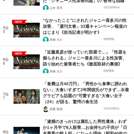
4
た「ジャニーズ性加害問題」の“数奇な因縁”
2023/08/04
山本 雲丹
“なかったこと”にされたジャニー喜多川の性
NEW
加害、「週刊文春」33週キャンペーン報道の
5位
5
はじまり《担当記者が明かす》
8時間前
髙橋 大介
「近藤真彦が使っていた部屋で…」「性器を
NEW
握らされる」ジャニー喜多川による性加害、
6位
6
語り始めた被害者たち《徹底取材の裏側》
8時間前
髙橋 大介
「食費は月40万円」「男性から食事に誘われ
ない」大食いすぎて2年間彼氏ができず…水着
7位
グラビアも話題の“可愛すぎる”大食い女子
7
（24）が語る、驚愕の食生活
2026/08/01
徳重 龍徳
「逮捕のきっかけは腐乱した男性遺体」わず
か1ヶ月半で8人殺害…お金持ちの子供が「日
8位
本最悪の殺人犯」になった理由（昭和40年の