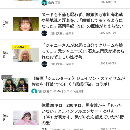
2024/09/29
山内 宏泰
ヌードも不倫も厭わず、離婚後も市川海老蔵
や勝地涼と浮名を…「離婚してモテるように
7位
7
なった」高岡早紀（51）の魔性がとまらない
2024/07/29
「週刊文春」編集部
「ジャニーさんがお尻に自分でクリームを塗
SCOOP!
って…」元ジャニーズJr. 石丸志門氏が求めら
8位
8
れたおぞましい性行為
2023/06/28
「週刊文春」編集部
PR
《映画『シェルター』》ジェイソン・ステイサムが
お盆を“打破”する!!《「眠眠打破」コラボ》
週刊文春CINEMAオンライン編集部
体重30キロ→200キロ、男友達から「もった
いない」と…インフルエンサー・ゆりん
9位
（36）が明かす、気づいたら超えていた“3桁
9
の壁”
2024/12/07
「文春オンライン」編集部