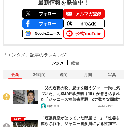
最新情報を発信中！
フォロー
メルマガ登録
フォロー
公式YouTube
Googleニュース
「エンタメ」記事のランキング
エンタメ
総合
最新
24時間
週間
月間
写真
「父の通夜の晩、息子を狙うジャニー氏に気
づいた」元SMAP草彅剛（49）が巻き込まれ
た「ジャニーズ性加害問題」の“数奇な因縁”
2023/08/04
山本 雲丹
「近藤真彦が使っていた部屋で…」「性器を
NEW
握らされる」ジャニー喜多川による性加害、