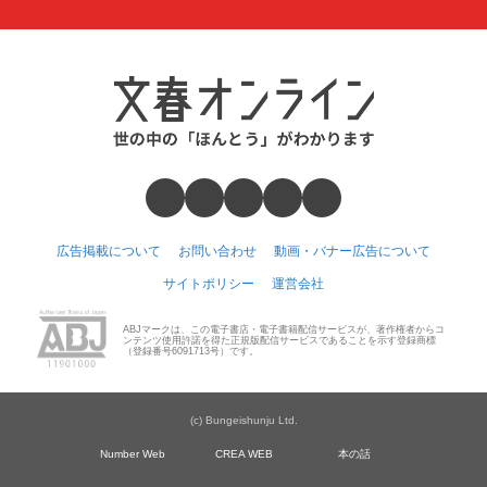
広告掲載について
お問い合わせ
動画・バナー広告について
サイトポリシー
運営会社
ABJマークは、この電子書店・電子書籍配信サービスが、著作権者からコ
ンテンツ使用許諾を得た正規版配信サービスであることを示す登録商標
（登録番号6091713号）です。
(c) Bungeishunju Ltd.
Number Web
CREA WEB
本の話