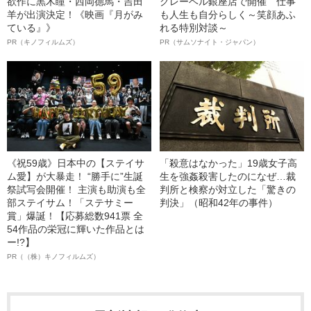
欲作に黒木瞳・西岡德馬・吉田
クレーベル銀座店で開催 仕事
羊が出演決定！《映画『月がみ
も人生も自分らしく～笑顔あふ
ている』》
れる特別対談～
PR（キノフィルムズ）
PR（サムソナイト・ジャパン）
《祝59歳》日本中の【ステイサ
「殺意はなかった」19歳女子高
ム愛】が大暴走！ “勝手に”生誕
生を強姦殺害したのになぜ…裁
祭試写会開催！ 主演も助演も全
判所と検察が対立した「驚きの
部ステイサム！「ステサミー
判決」（昭和42年の事件）
賞」爆誕！【応募総数941票 全
54作品の栄冠に輝いた作品とは
ー!?】
PR（（株）キノフィルムズ）