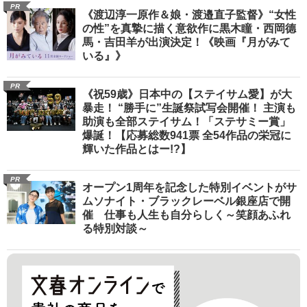
PR
《渡辺淳一原作＆娘・渡邉直子監督》“女性
の性”を真摯に描く意欲作に黒木瞳・西岡德
馬・吉田羊が出演決定！《映画『月がみて
いる』》
PR
《祝59歳》日本中の【ステイサム愛】が大
暴走！ “勝手に”生誕祭試写会開催！ 主演も
助演も全部ステイサム！「ステサミー賞」
爆誕！【応募総数941票 全54作品の栄冠に
輝いた作品とはー!?】
PR
オープン1周年を記念した特別イベントがサ
ムソナイト・ブラックレーベル銀座店で開
催 仕事も人生も自分らしく～笑顔あふれ
る特別対談～