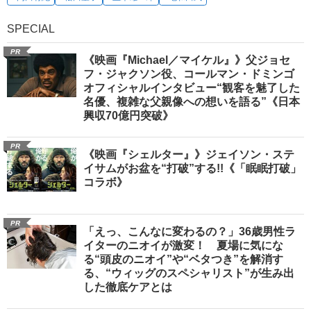
SPECIAL
PR
《映画『Michael／マイケル』》父ジョセ
フ・ジャクソン役、コールマン・ドミンゴ
オフィシャルインタビュー“観客を魅了した
名優、複雑な父親像への想いを語る”《日本
興収70億円突破》
PR
《映画『シェルター』》ジェイソン・ステ
イサムがお盆を“打破”する!!《「眠眠打破」
コラボ》
PR
「えっ、こんなに変わるの？」36歳男性ラ
イターのニオイが激変！ 夏場に気にな
る“頭皮のニオイ”や“ベタつき”を解消す
る、“ウィッグのスペシャリスト”が生み出
した徹底ケアとは