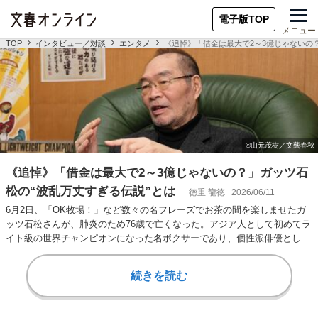
電子版TOP
メニュー
TOP
インタビュー／対談
エンタメ
《追悼》「借金は最大で2～3億じゃないの
《追悼》「借金は最大で2～3億じゃないの？」ガッツ石
松の“波乱万丈すぎる伝説”とは
徳重 龍徳
2026/06/11
6月2日、「OK牧場！」など数々の名フレーズでお茶の間を楽しませたガ
ッツ石松さんが、肺炎のため76歳で亡くなった。アジア人として初めてラ
イト級の世界チャンピオンになった名ボクサーであり、個性派俳優として
も数々の作品…
続きを読む