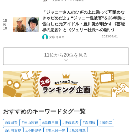
「ジャニーさんのひざの上に乗って耳舐めな
きゃだめだよ」“ジャニー性被害”を26年前に
10
告白した元アイドル・豊川誕が明かす《芸能
位
10
界の悪習》と《ジュリー社長への願い》
2023/07/01
安藤 海南男
11位から20位を見る
おすすめのキーワードタグ一覧
#藤田晋
#三山凌輝
#高市早苗
#後藤真希
#森岡毅
#城彰二
#内田有紀
#松田聖子
#玉木雄一郎
#亀和田武