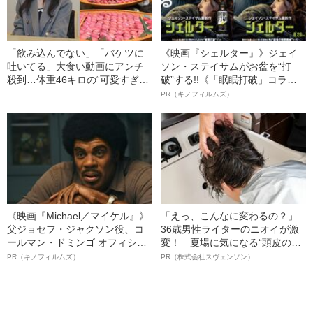
「飲み込んでない」「バケツに
《映画『シェルター』》ジェイ
吐いてる」大食い動画にアンチ
ソン・ステイサムがお盆を“打
殺到…体重46キロの“可愛すぎ
破”する!!《「眠眠打破」コラ
る”大食い女子（24）が明か
ボ》
PR（キノフィルムズ）
す、“やらせ疑惑”への本音
《映画『Michael／マイケル』》
「えっ、こんなに変わるの？」
父ジョセフ・ジャクソン役、コ
36歳男性ライターのニオイが激
ールマン・ドミンゴ オフィシャ
変！ 夏場に気になる“頭皮のニ
ルインタビュー“観客を魅了した
オイ”や“ベタつき”を解消す
PR（キノフィルムズ）
PR（株式会社スヴェンソン）
名優、複雑な父親像への想いを
る、“ウィッグのスペシャリス
語る”《日本興収70億円突破》
ト”が生み出した徹底ケアとは