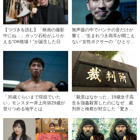
【つづきを読む】「映画の撮影
無声援の中でパンチの音だけが
中にね…」ガッツ石松がふりか
響く…“生まれつき両耳が聞こえ
える“OK牧場！”が誕生した日
ない”女性ボクサーの「ひとりの
人間としての」生き様
「35歳ぐらいまで現役でいた
「殺意はなかった」19歳女子高
い」モンスター井上尚弥29歳が
生を強姦殺害したのになぜ…裁
登りつめる地平とは
判所と検察が対立した「驚きの
判決」（昭和42年の事件）