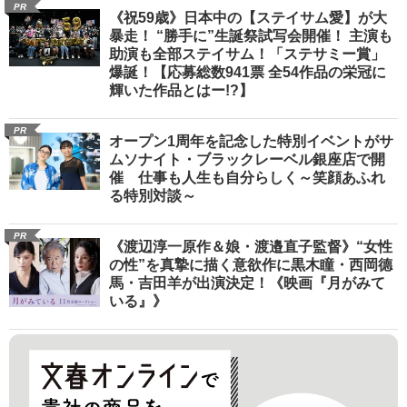
PR
《祝59歳》日本中の【ステイサム愛】が大
暴走！ “勝手に”生誕祭試写会開催！ 主演も
助演も全部ステイサム！「ステサミー賞」
爆誕！【応募総数941票 全54作品の栄冠に
輝いた作品とはー!?】
PR
オープン1周年を記念した特別イベントがサ
ムソナイト・ブラックレーベル銀座店で開
催 仕事も人生も自分らしく～笑顔あふれ
る特別対談～
PR
《渡辺淳一原作＆娘・渡邉直子監督》“女性
の性”を真摯に描く意欲作に黒木瞳・西岡德
馬・吉田羊が出演決定！《映画『月がみて
いる』》