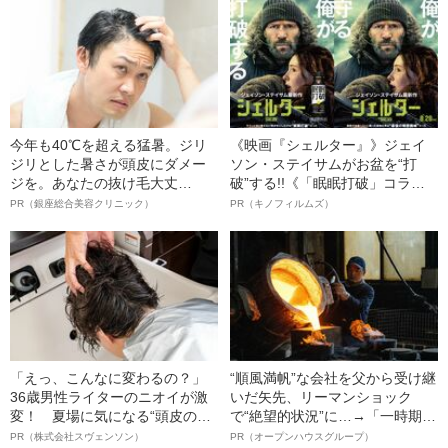
る周囲のリアルな反応
語る”《日本興収70億円突破》
今年も40℃を超える猛暑。ジリ
《映画『シェルター』》ジェイ
ジリとした暑さが頭皮にダメー
ソン・ステイサムがお盆を“打
ジを。あなたの抜け毛大丈
破”する!!《「眠眠打破」コラ
夫！？
ボ》
PR（銀座総合美容クリニック）
PR（キノフィルムズ）
「えっ、こんなに変わるの？」
“順風満帆”な会社を父から受け継
36歳男性ライターのニオイが激
いだ矢先、リーマンショック
変！ 夏場に気になる“頭皮のニ
で“絶望的状況”に…→「一時期は
オイ”や“ベタつき”を解消す
納品3年待ち」のヒット商品を生
PR（株式会社スヴェンソン）
PR（オープンハウスグループ）