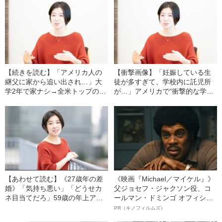
【続きを読む】「アメリカ人の
【衝撃画像】「妊娠している生
継父に家から追い出され…」大
徒が多すぎて、学校内に託児所
学2年で家ナシ→全米トップの研
が…」アメリカで“衝撃的な学校
究機関に勤務→起業で年間6000
生活”を送った学生時代を写真で
万円以上の利益を出した日本人
見る
女性（32）の“逆転人生”
【あわせて読む】《27歳年の差
《映画『Michael／マイケル』》
婚》「気持ち悪い」「どうせカ
父ジョセフ・ジャクソン役、コ
ネ目当てだろ」59歳の年上アメ
ールマン・ドミンゴ オフィシャ
リカ人と国際結婚した日本人女
ルインタビュー“観客を魅了した
PR（キノフィルムズ）
性（32）が明かす、結婚に対す
名優、複雑な父親像への想いを