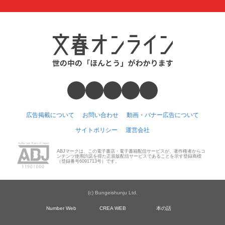
広告掲載について
お問い合わせ
動画・バナー広告について
サイトポリシー
運営会社
ABJマークは、この電子書店・電子書籍配信サービスが、著作権者からコ
ンテンツ使用許諾を得た正規版配信サービスであることを示す登録商標
（登録番号6091713号）です。
(c) Bungeishunju Ltd.
Number Web
CREA WEB
本の話