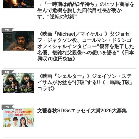
→「一時期は納品3年待ち」のヒット商品を
生んで危機を脱した四代目社長が明か
す、“逆転の戦術”
PR
《映画『Michael／マイケル』》父ジョセ
フ・ジャクソン役、コールマン・ドミンゴ
オフィシャルインタビュー“観客を魅了した
名優、複雑な父親像への想いを語る”《日本
興収70億円突破》
PR
《映画『シェルター』》ジェイソン・ステ
イサムがお盆を“打破”する!!《「眠眠打破」
コラボ》
PR
文藝春秋SDGsエッセイ大賞2026大募集