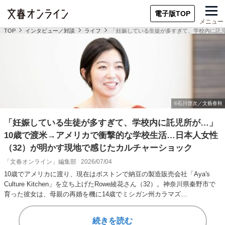
電子版TOP
メニュー
TOP
インタビュー／対談
ライフ
「妊娠している生徒が多すぎて、学校内に託児
「妊娠している生徒が多すぎて、学校内に託児所が…」
10歳で渡米→アメリカで衝撃的な学校生活…日本人女性
（32）が明かす現地で感じたカルチャーショック
「文春オンライン」編集部
2026/07/04
10歳でアメリカに渡り、現在はボストンで納豆の製造販売会社「Aya's
Culture Kitchen」を立ち上げたRowe綾花さん（32）。神奈川県秦野市で
育った彼女は、母親の再婚を機に14歳でミシガン州カラマズ…
続きを読む