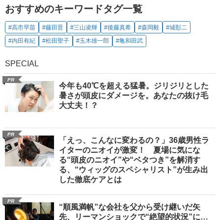
おすすめのキーワードタグ一覧
#高市早苗
#藤田晋
#三山凌輝
#後藤真希
#森岡毅
#城彰二
#内田有紀
#松田聖子
#玉木雄一郎
#亀和田武
SPECIAL
PR
今年も40℃を超える猛暑。ジリジリとした
暑さが頭皮にダメージを。あなたの抜け毛
大丈夫！？
PR
「えっ、こんなに変わるの？」36歳男性ラ
イターのニオイが激変！ 夏場に気にな
る“頭皮のニオイ”や“ベタつき”を解消す
る、“ウィッグのスペシャリスト”が生み出
した徹底ケアとは
PR
“順風満帆”な会社を父から受け継いだ矢
先、リーマンショックで“絶望的状況”に…