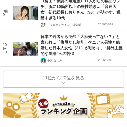
《富山・伝説の暴走族》11人からの集団リン
チ、腕に10箇所以上の根性焼き…「音速天
9位
女」初代総長しおりさん（36）が明かす、過
9
酷すぎる10代
2026/08/07
「文春オンライン」編集部
日本の若者から突然「大麻売ってない？」と
言われ…「侮辱だし差別」ケニア人男性と結
10
婚した日本人女性（31）が明かす、“排外主義
位
10
的な風潮”への苦悩
2026/08/08
小泉 なつみ
11位から20位を見る