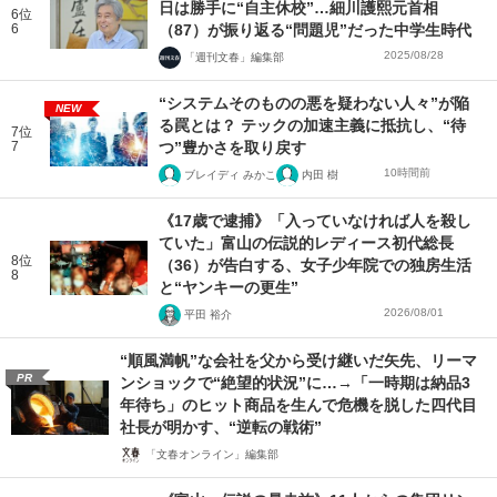
日は勝手に“自主休校”…細川護熙元首相
6位
6
（87）が振り返る“問題児”だった中学生時代
2025/08/28
「週刊文春」編集部
“システムそのものの悪を疑わない人々”が陥
NEW
る罠とは？ テックの加速主義に抵抗し、“待
7位
7
つ”豊かさを取り戻す
10時間前
ブレイディ みかこ
内田 樹
《17歳で逮捕》「入っていなければ人を殺し
ていた」富山の伝説的レディース初代総長
8位
（36）が告白する、女子少年院での独房生活
8
と“ヤンキーの更生”
2026/08/01
平田 裕介
“順風満帆”な会社を父から受け継いだ矢先、リーマ
PR
ンショックで“絶望的状況”に…→「一時期は納品3
年待ち」のヒット商品を生んで危機を脱した四代目
社長が明かす、“逆転の戦術”
「文春オンライン」編集部