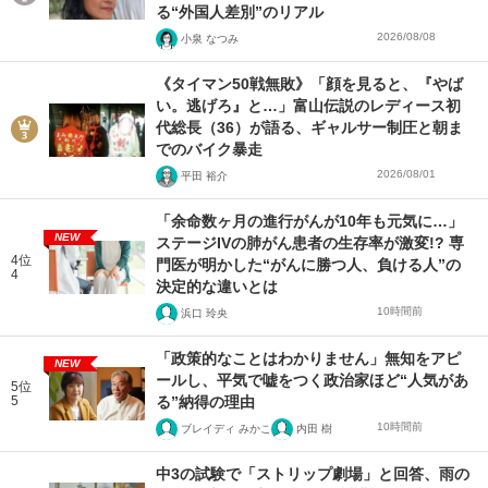
る“外国人差別”のリアル
2026/08/08
小泉 なつみ
《タイマン50戦無敗》「顔を見ると、『やば
い。逃げろ』と…」富山伝説のレディース初
代総長（36）が語る、ギャルサー制圧と朝ま
でのバイク暴走
2026/08/01
平田 裕介
「余命数ヶ月の進行がんが10年も元気に…」
NEW
ステージIVの肺がん患者の生存率が激変!? 専
4位
門医が明かした“がんに勝つ人、負ける人”の
4
決定的な違いとは
10時間前
浜口 玲央
「政策的なことはわかりません」無知をアピ
NEW
ールし、平気で嘘をつく政治家ほど“人気があ
5位
5
る”納得の理由
10時間前
ブレイディ みかこ
内田 樹
中3の試験で「ストリップ劇場」と回答、雨の