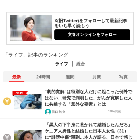
X(旧Twitter)をフォローして最新記事
をいち早く読もう
文春オンラインをフォロー
「ライフ」記事のランキング
ライフ
総合
最新
24時間
週間
月間
写真
“劇的寛解”は特別な人だけに起こった例外で
NEW
はない…研究で判明した、がんが寛解した人
に共通する「意外な要素」とは
10時間前
浜口 玲央
「黒人の下半身に惹かれて結婚したんだろ」
ケニア人男性と結婚した日本人女性（31）
に“誹謗中傷”殺到…本人が語る、日本で感じ