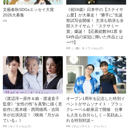
文藝春秋SDGsエッセイ大賞
《祝59歳》日本中の【ステイサ
2026大募集
ム愛】が大暴走！ “勝手に”生誕
祭試写会開催！ 主演も助演も全
PR
部ステイサム！「ステサミー
賞」爆誕！【応募総数941票 全
54作品の栄冠に輝いた作品とは
ー!?】
PR（（株）キノフィルムズ）
《渡辺淳一原作＆娘・渡邉直子
オープン1周年を記念した特別イ
監督》“女性の性”を真摯に描く意
ベントがサムソナイト・ブラッ
欲作に黒木瞳・西岡德馬・吉田
クレーベル銀座店で開催 仕事
羊が出演決定！《映画『月がみ
も人生も自分らしく～笑顔あふ
ている』》
れる特別対談～
PR（キノフィルムズ）
PR（サムソナイト・ジャパン）