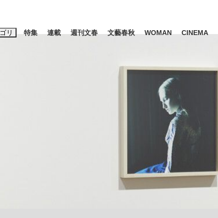
ゴリ
特集
連載
週刊文春
文藝春秋
WOMAN
CINEMA
キーワード入力
ス
エンタメ
ライフ
ビジネス
ーワードタグ一覧
山凌輝
#高市早苗
#後藤真希
#森岡毅
#城彰二
#内田有紀
観る将棋、読
#亀和田武
て明かした日本代表監督に...
「最悪の空気のまま解散」W