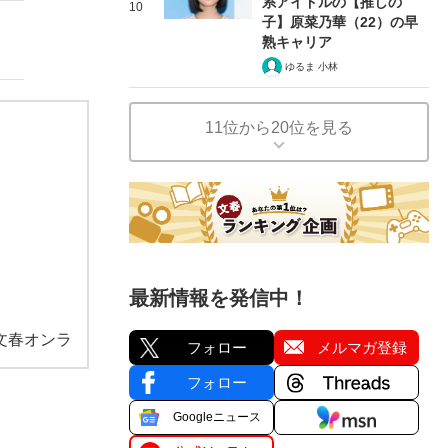
系アイドルの【推しの
10
子】原菜乃華（22）の早
熟キャリア
ゆるま 小林
11位から20位を見る
最新情報を発信中！
文春オンラ
フォロー
メルマガ登録
フォロー
Googleニュース