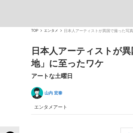
TOP
エンタメ
日本人アーティストが異国で撮った写
日本人アーティストが異
「敗因分析は一切聞かれなかった」侍ジャパン選
キングの誕生を、目撃せよ。
地」に至ったワケ
アートな土曜日
山内 宏泰
the Style
エンタメ
アート
「目標達成できなかったからと言って…」サッ