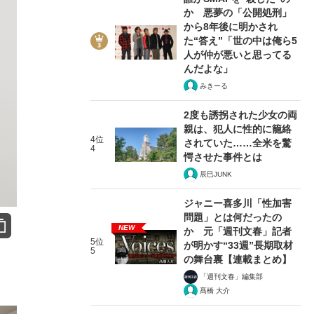
か 悪夢の「公開処刑」
から8年後に明かされ
た“答え”「世の中は俺ら5
人が仲が悪いと思ってる
んだよな」
みきーる
2度も誘拐された少女の両
親は、犯人に性的に籠絡
4位
されていた……全米を驚
4
愕させた事件とは
辰巳JUNK
ジャニー喜多川「性加害
問題」とは何だったの
NEW
か 元「週刊文春」記者
5位
が明かす“33週”長期取材
5
の舞台裏【連載まとめ】
「週刊文春」編集部
髙橋 大介