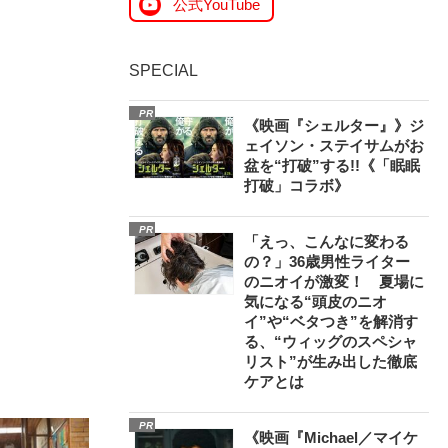
公式YouTube
SPECIAL
PR
《映画『シェルター』》ジ
ェイソン・ステイサムがお
盆を“打破”する!!《「眠眠
打破」コラボ》
PR
「えっ、こんなに変わる
の？」36歳男性ライター
のニオイが激変！ 夏場に
気になる“頭皮のニオ
イ”や“ベタつき”を解消す
る、“ウィッグのスペシャ
リスト”が生み出した徹底
ケアとは
PR
《映画『Michael／マイケ