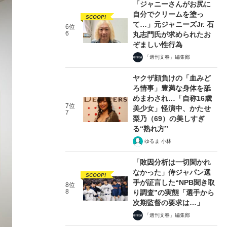
「ジャニーさんがお尻に
自分でクリームを塗っ
SCOOP!
て…」元ジャニーズJr. 石
6位
6
丸志門氏が求められたお
ぞましい性行為
「週刊文春」編集部
ヤクザ顔負けの「血みど
ろ情事」豊満な身体を舐
めまわされ…「自称16歳
7位
美少女」怪演中、かたせ
7
梨乃（69）の美しすぎ
る“熟れ方”
ゆるま 小林
「敗因分析は一切聞かれ
なかった」侍ジャパン選
SCOOP!
手が証言した“NPB聞き取
8位
8
り調査”の実態「選手から
次期監督の要求は…」
「週刊文春」編集部