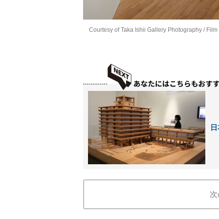
Courtesy of Taka Ishii Gallery Photography / Film
日
次