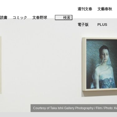
週刊文春
文藝春秋
読書
コミック
文春野球
検索
電子版
PLUS
インタビュー
読書
#松田聖子
む将棋
BC日本代表“敗戦”の真実 選手が明かす...