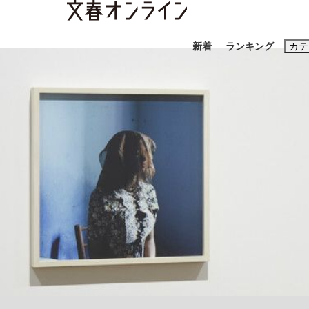
新着
ランキング
カテ
スクープ
ニュー
おすすめのキ
#藤田晋
#三
#玉木雄一郎
「90%は失敗する。でも…」本田圭佑が初め
終戦から81年