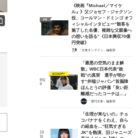
《映画『Michael／マイケ
ル』》父ジョセフ・ジャクソン
役、コールマン・ドミンゴ オフ
PR
ィシャルインタビュー“観客を
魅了した名優、複雑な父親像へ
の想いを語る”《日本興収70億
円突破》
「文春オンライン」編集部
「最悪の空気のまま解
散」WBC日本代表“敗
SCOOP!
戦”の真実 選手が明か
9位
す“井端ジャパン”首脳陣
9
ほんとうの評価「良い距
離感だったコーチは…」
「週刊文春」編集部
「生理が来ないの」チョ
コバナナをくわえ、自ら
の経血を…“狂気すぎる
10
JK”を熱演、旧ジャニーズ
位