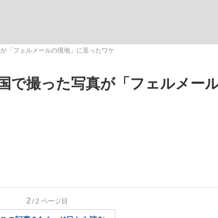
いまさら聞け
真が「フェルメールの境地」に至ったワケ
国で撮った写真が「フェルメー
手が証言した“NPB聞...
「クマが悪者扱いされているの
もっと見る
2
/2
ページ目
カー日本代表・森保一監督...