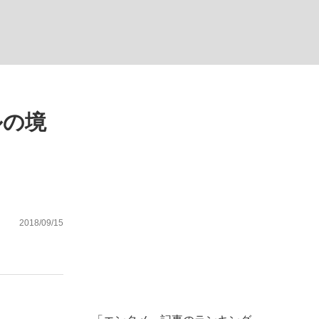
ない資産運用のすべて
ルの境
が悲しい」『北の国から』倉本聰氏（91...
2018/09/15