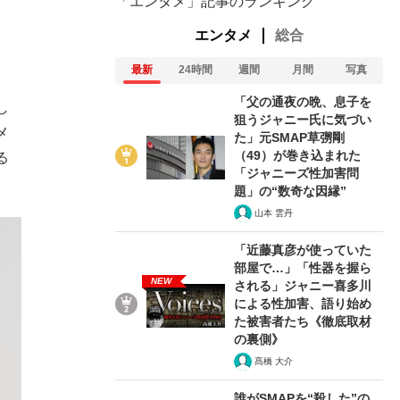
「エンタメ」記事のランキング
エンタメ
総合
最新
24時間
週間
月間
写真
「父の通夜の晩、息子を
し
狙うジャニー氏に気づい
メ
た」元SMAP草彅剛
（49）が巻き込まれた
る
「ジャニーズ性加害問
題」の“数奇な因縁”
山本 雲丹
「近藤真彦が使っていた
部屋で…」「性器を握ら
NEW
される」ジャニー喜多川
による性加害、語り始め
た被害者たち《徹底取材
の裏側》
髙橋 大介
誰がSMAPを“殺した”の