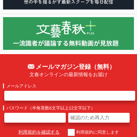
メールマガジン登録（無料）
文春オンラインの最新情報をお届け
メールアドレス
パスワード（半角英数6文字以上12文字以下）
利用規約を確認する
利用規約に同意します