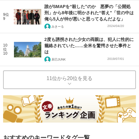
誰がSMAPを“殺した”のか 悪夢の「公開処
刑」から8年後に明かされた“答え”「世の中は
9位
9
俺ら5人が仲が悪いと思ってるんだよな」
2024/04/20
みきーる
2度も誘拐された少女の両親は、犯人に性的に
10
籠絡されていた……全米を驚愕させた事件と
位
は
10
2019/07/01
辰巳JUNK
11位から20位を見る
おすすめのキーワードタグ一覧