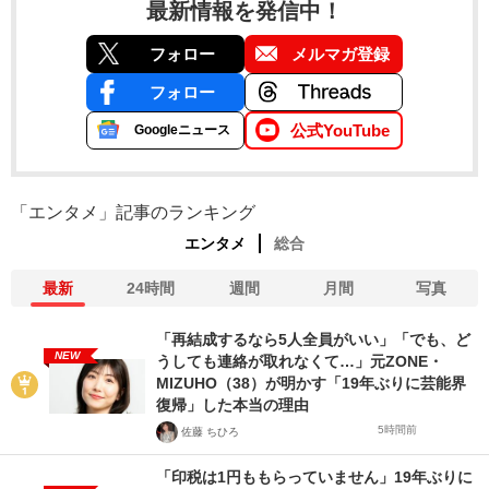
最新情報を発信中！
フォロー
メルマガ登録
フォロー
公式YouTube
Googleニュース
「エンタメ」記事のランキング
エンタメ
総合
最新
24時間
週間
月間
写真
「再結成するなら5人全員がいい」「でも、ど
NEW
うしても連絡が取れなくて…」元ZONE・
MIZUHO（38）が明かす「19年ぶりに芸能界
復帰」した本当の理由
5時間前
佐藤 ちひろ
「印税は1円ももらっていません」19年ぶりに