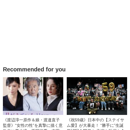
Recommended for you
《渡辺淳一原作＆娘・渡邉直子
《祝59歳》日本中の【ステイサ
監督》“女性の性”を真摯に描く意
ム愛】が大暴走！ “勝手に”生誕