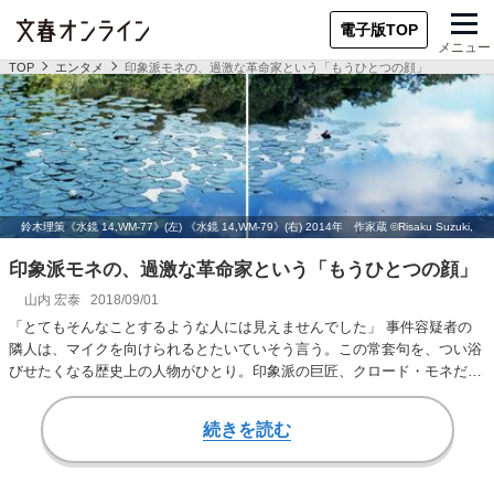
電子版TOP
メニュー
TOP
エンタメ
印象派モネの、過激な革命家という「もうひとつの顔」
印象派モネの、過激な革命家という「もうひとつの顔」
山内 宏泰
2018/09/01
「とてもそんなことするような人には見えませんでした」 事件容疑者の
隣人は、マイクを向けられるとたいていそう言う。この常套句を、つい浴
びせたくなる歴史上の人物がひとり。印象派の巨匠、クロード・モネだ。
きれいで華やかな…
続きを読む