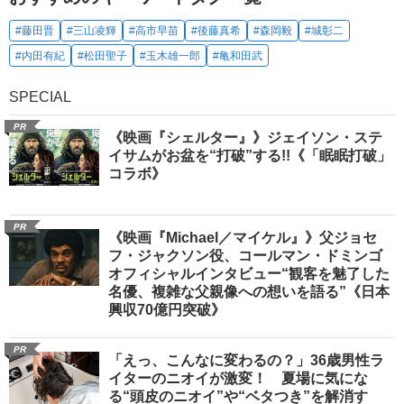
#藤田晋
#三山凌輝
#高市早苗
#後藤真希
#森岡毅
#城彰二
#内田有紀
#松田聖子
#玉木雄一郎
#亀和田武
SPECIAL
PR
《映画『シェルター』》ジェイソン・ステ
イサムがお盆を“打破”する!!《「眠眠打破」
コラボ》
PR
《映画『Michael／マイケル』》父ジョセ
フ・ジャクソン役、コールマン・ドミンゴ
オフィシャルインタビュー“観客を魅了した
名優、複雑な父親像への想いを語る”《日本
興収70億円突破》
PR
「えっ、こんなに変わるの？」36歳男性ラ
イターのニオイが激変！ 夏場に気にな
る“頭皮のニオイ”や“ベタつき”を解消す