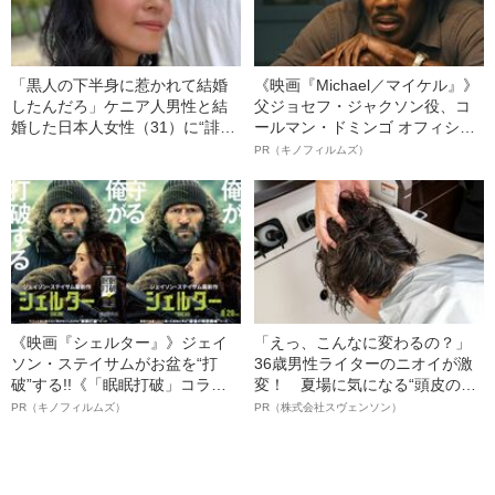
「黒人の下半身に惹かれて結婚
《映画『Michael／マイケル』》
したんだろ」ケニア人男性と結
父ジョセフ・ジャクソン役、コ
婚した日本人女性（31）に“誹謗
ールマン・ドミンゴ オフィシャ
中傷”殺到…本人が語る、日本で
ルインタビュー“観客を魅了した
PR（キノフィルムズ）
感じる“外国人差別”のリアル
名優、複雑な父親像への想いを
語る”《日本興収70億円突破》
《映画『シェルター』》ジェイ
「えっ、こんなに変わるの？」
ソン・ステイサムがお盆を“打
36歳男性ライターのニオイが激
破”する!!《「眠眠打破」コラ
変！ 夏場に気になる“頭皮のニ
ボ》
オイ”や“ベタつき”を解消す
PR（キノフィルムズ）
PR（株式会社スヴェンソン）
る、“ウィッグのスペシャリス
ト”が生み出した徹底ケアとは