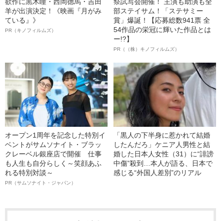
欲作に黒木瞳・西岡德馬・吉田
祭試写会開催！ 主演も助演も全
羊が出演決定！《映画『月がみ
部ステイサム！「ステサミー
ている』》
賞」爆誕！【応募総数941票 全
54作品の栄冠に輝いた作品とは
PR（キノフィルムズ）
ー!?】
PR（（株）キノフィルムズ）
オープン1周年を記念した特別イ
「黒人の下半身に惹かれて結婚
ベントがサムソナイト・ブラッ
したんだろ」ケニア人男性と結
クレーベル銀座店で開催 仕事
婚した日本人女性（31）に“誹謗
も人生も自分らしく～笑顔あふ
中傷”殺到…本人が語る、日本で
れる特別対談～
感じる“外国人差別”のリアル
PR（サムソナイト・ジャパン）