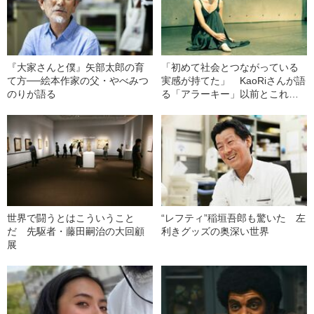
『大家さんと僕』矢部太郎の育
「初めて社会とつながっている
て方──絵本作家の父・やべみつ
実感が持てた」 KaoRiさんが語
のりが語る
る「アラーキー」以前とこれか
ら
世界で闘うとはこういうこと
“レフティ”稲垣吾郎も驚いた 左
だ 先駆者・藤田嗣治の大回顧
利きグッズの奥深い世界
展