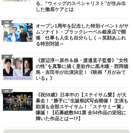
る、“ウィッグのスペシャリスト”が生み出
した徹底ケアとは
PR
オープン1周年を記念した特別イベントがサ
ムソナイト・ブラックレーベル銀座店で開
催 仕事も人生も自分らしく～笑顔あふれ
る特別対談～
PR
《渡辺淳一原作＆娘・渡邉直子監督》“女性
の性”を真摯に描く意欲作に黒木瞳・西岡德
馬・吉田羊が出演決定！《映画『月がみて
いる』》
PR
《祝59歳》日本中の【ステイサム愛】が大
暴走！ “勝手に”生誕祭試写会開催！ 主演も
助演も全部ステイサム！「ステサミー賞」
爆誕！【応募総数941票 全54作品の栄冠に
輝いた作品とはー!?】