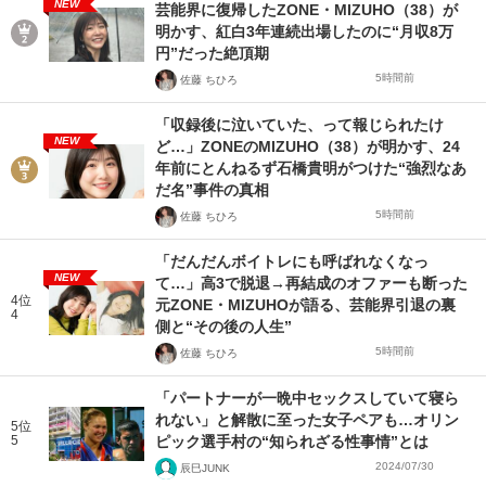
NEW
芸能界に復帰したZONE・MIZUHO（38）が
明かす、紅白3年連続出場したのに“月収8万
円”だった絶頂期
5時間前
佐藤 ちひろ
「収録後に泣いていた、って報じられたけ
NEW
ど…」ZONEのMIZUHO（38）が明かす、24
年前にとんねるず石橋貴明がつけた“強烈なあ
だ名”事件の真相
5時間前
佐藤 ちひろ
「だんだんボイトレにも呼ばれなくなっ
NEW
て…」高3で脱退→再結成のオファーも断った
4位
元ZONE・MIZUHOが語る、芸能界引退の裏
4
側と“その後の人生”
5時間前
佐藤 ちひろ
「パートナーが一晩中セックスしていて寝ら
れない」と解散に至った女子ペアも…オリン
5位
5
ピック選手村の“知られざる性事情”とは
2024/07/30
辰巳JUNK