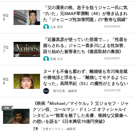
「父の通夜の晩、息子を狙うジャニー氏に気
づいた」元SMAP草彅剛（49）が巻き込まれ
6位
6
た「ジャニーズ性加害問題」の“数奇な因縁”
2023/08/04
山本 雲丹
「近藤真彦が使っていた部屋で…」「性器を
握らされる」ジャニー喜多川による性加害、
7位
7
語り始めた被害者たち《徹底取材の裏側》
2026/08/07
髙橋 大介
ヌードも不倫も厭わず、離婚後も市川海老蔵
や勝地涼と浮名を…「離婚してモテるように
8位
8
なった」高岡早紀（51）の魔性がとまらない
2024/07/29
「週刊文春」編集部
《映画『Michael／マイケル』》父ジョセフ・ジャ
PR
クソン役、コールマン・ドミンゴ オフィシャルイ
ンタビュー“観客を魅了した名優、複雑な父親像へ
の想いを語る”《日本興収70億円突破》
「文春オンライン」編集部