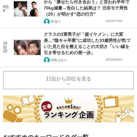
から「痩せたら付き合おう」と言われ半年で
9位
70kg減量→告白した結果は？ 元非モテ男性
9
（25）が明かす“恋の行方”
2026/07/26
仲 奈々
クラスの3軍男子が「超イケメン」に大変
身…“陰キャ卒業”に成功した33歳男性が気づ
10
いた見た目を整えることの大切さ「いい縁を
位
10
引き寄せるための第一歩」
2024/09/22
市岡 ひかり
11位から20位を見る