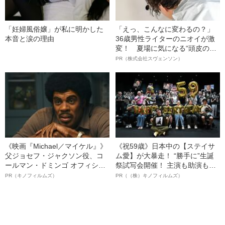
「妊婦風俗嬢」が私に明かした
「えっ、こんなに変わるの？」
本音と涙の理由
36歳男性ライターのニオイが激
変！ 夏場に気になる“頭皮のニ
オイ”や“ベタつき”を解消す
PR（株式会社スヴェンソン）
る、“ウィッグのスペシャリス
ト”が生み出した徹底ケアとは
《映画『Michael／マイケル』》
《祝59歳》日本中の【ステイサ
父ジョセフ・ジャクソン役、コ
ム愛】が大暴走！ “勝手に”生誕
ールマン・ドミンゴ オフィシャ
祭試写会開催！ 主演も助演も全
ルインタビュー“観客を魅了した
部ステイサム！「ステサミー
PR（キノフィルムズ）
PR（（株）キノフィルムズ）
名優、複雑な父親像への想いを
賞」爆誕！【応募総数941票 全
語る”《日本興収70億円突破》
54作品の栄冠に輝いた作品とは
ー!?】