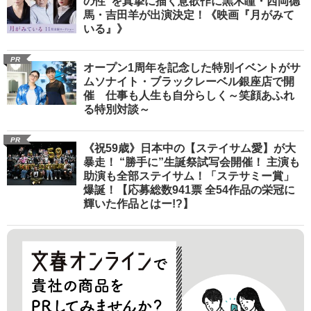
の性”を真摯に描く意欲作に黒木瞳・西岡德
馬・吉田羊が出演決定！《映画『月がみて
いる』》
PR
オープン1周年を記念した特別イベントがサ
ムソナイト・ブラックレーベル銀座店で開
催 仕事も人生も自分らしく～笑顔あふれ
る特別対談～
PR
《祝59歳》日本中の【ステイサム愛】が大
暴走！ “勝手に”生誕祭試写会開催！ 主演も
助演も全部ステイサム！「ステサミー賞」
爆誕！【応募総数941票 全54作品の栄冠に
輝いた作品とはー!?】