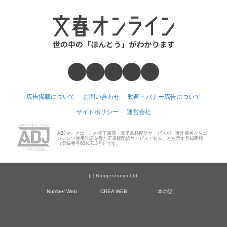
広告掲載について
お問い合わせ
動画・バナー広告について
サイトポリシー
運営会社
ABJマークは、この電子書店・電子書籍配信サービスが、著作権者からコ
ンテンツ使用許諾を得た正規版配信サービスであることを示す登録商標
（登録番号6091713号）です。
(c) Bungeishunju Ltd.
Number Web
CREA WEB
本の話