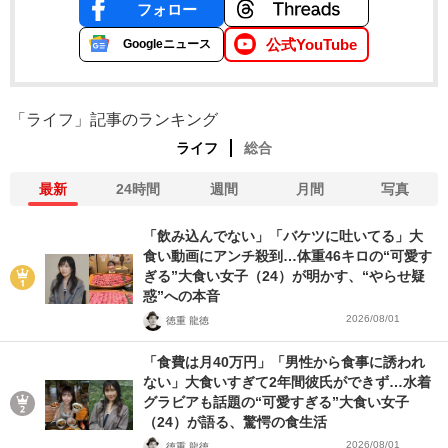
フォロー
公式YouTube
Googleニュース
「ライフ」記事のランキング
ライフ
総合
最新
24時間
週間
月間
写真
「飲み込んでない」「バケツに吐いてる」大
食い動画にアンチ殺到…体重46キロの“可愛す
ぎる”大食い女子（24）が明かす、“やらせ疑
惑”への本音
2026/08/01
徳重 龍徳
「食費は月40万円」「男性から食事に誘われ
ない」大食いすぎて2年間彼氏ができず…水着
グラビアも話題の“可愛すぎる”大食い女子
（24）が語る、驚愕の食生活
2026/08/01
徳重 龍徳