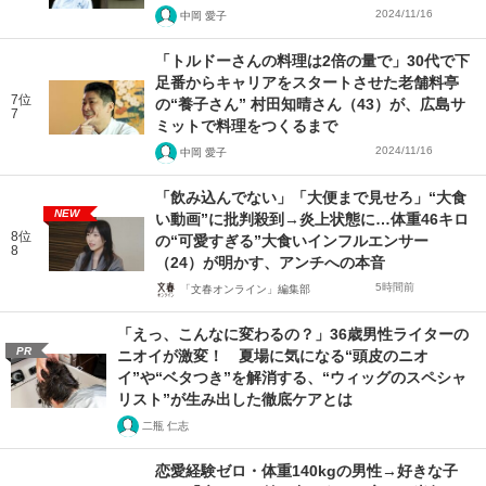
2024/11/16
中岡 愛子
「トルドーさんの料理は2倍の量で」30代で下
足番からキャリアをスタートさせた老舗料亭
7位
の“養子さん” 村田知晴さん（43）が、広島サ
7
ミットで料理をつくるまで
2024/11/16
中岡 愛子
「飲み込んでない」「大便まで見せろ」“大食
NEW
い動画”に批判殺到→炎上状態に…体重46キロ
8位
の“可愛すぎる”大食いインフルエンサー
8
（24）が明かす、アンチへの本音
5時間前
「文春オンライン」編集部
「えっ、こんなに変わるの？」36歳男性ライターの
PR
ニオイが激変！ 夏場に気になる“頭皮のニオ
イ”や“ベタつき”を解消する、“ウィッグのスペシャ
リスト”が生み出した徹底ケアとは
二瓶 仁志
恋愛経験ゼロ・体重140kgの男性→好きな子