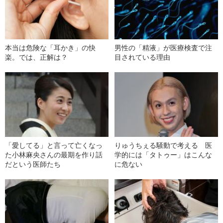
本当は危険な「耳かき」の快
男性の「精液」が医療検査で注
楽。では、正解は？
目されている理由
「愛してる」と言って亡くなっ
りゅうちぇる騒動で考える 医
た小林麻央さんの最期を作り話
学的には「タトゥー」はこんな
だという医師たち
に危ない