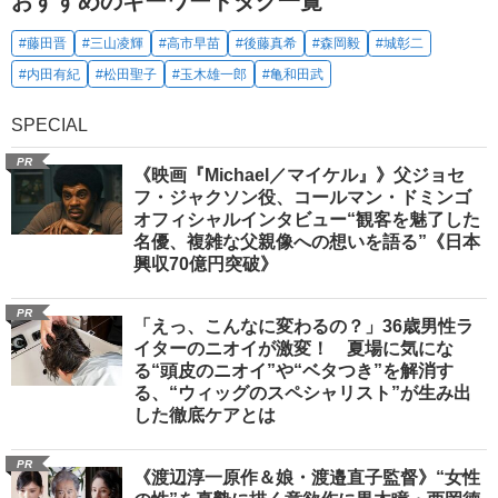
おすすめのキーワードタグ一覧
#藤田晋
#三山凌輝
#高市早苗
#後藤真希
#森岡毅
#城彰二
#内田有紀
#松田聖子
#玉木雄一郎
#亀和田武
SPECIAL
PR
《映画『Michael／マイケル』》父ジョセ
フ・ジャクソン役、コールマン・ドミンゴ
オフィシャルインタビュー“観客を魅了した
名優、複雑な父親像への想いを語る”《日本
興収70億円突破》
PR
「えっ、こんなに変わるの？」36歳男性ラ
イターのニオイが激変！ 夏場に気にな
る“頭皮のニオイ”や“ベタつき”を解消す
る、“ウィッグのスペシャリスト”が生み出
した徹底ケアとは
PR
《渡辺淳一原作＆娘・渡邉直子監督》“女性