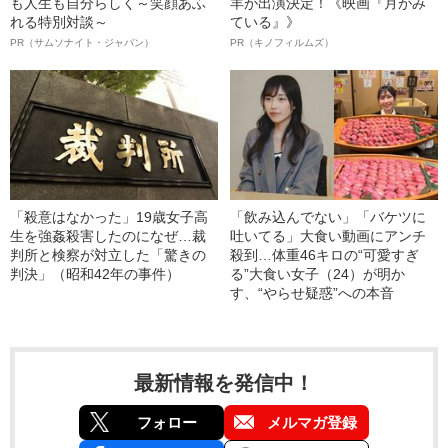
も人生も自分らしく～笑顔あふ
羊が出演決定！《映画『月がみ
れる特別対談～
ている』》
PR（サムソナイト・ジャパン）
PR（キノフィルムズ）
「殺意はなかった」19歳女子高
「飲み込んでない」「バケツに
生を強姦殺害したのになぜ…裁
吐いてる」大食い動画にアンチ
判所と検察が対立した「驚きの
殺到…体重46キロの“可愛すぎ
判決」（昭和42年の事件）
る”大食い女子（24）が明か
す、“やらせ疑惑”への本音
最新情報を発信中！
フォロー
メルマガ登録