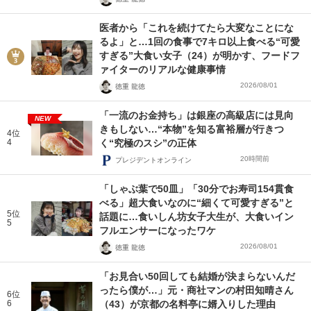
医者から「これを続けてたら大変なことにな
るよ」と…1回の食事で7キロ以上食べる“可愛
すぎる”大食い女子（24）が明かす、フードフ
ァイターのリアルな健康事情
2026/08/01
徳重 龍徳
「一流のお金持ち」は銀座の高級店には見向
NEW
きもしない…“本物”を知る富裕層が行きつ
4位
4
く“究極のスシ”の正体
20時間前
プレジデントオンライン
「しゃぶ葉で50皿」「30分でお寿司154貫食
べる」超大食いなのに“細くて可愛すぎる”と
5位
話題に…食いしん坊女子大生が、大食いイン
5
フルエンサーになったワケ
2026/08/01
徳重 龍徳
「お見合い50回しても結婚が決まらないんだ
ったら僕が…」元・商社マンの村田知晴さん
6位
6
（43）が京都の名料亭に婿入りした理由