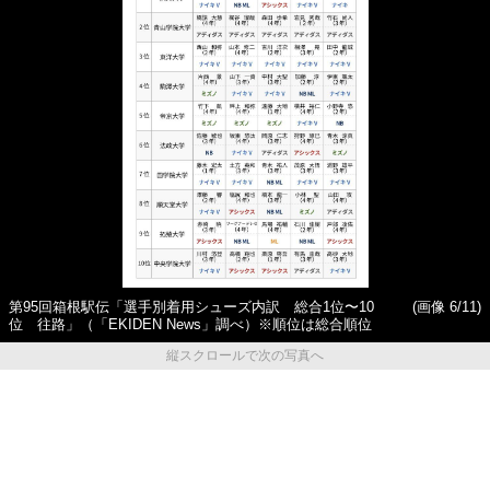
第95回箱根駅伝「選手別着用シューズ内訳 総合1位〜10
(画像 6/11)
位 往路」（「EKIDEN News」調べ）※順位は総合順位
縦スクロールで次の写真へ