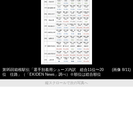
第95回箱根駅伝「選手別着用シューズ内訳 総合11位〜20
(画像 8/11)
位 往路」（「EKIDEN News」調べ）※順位は総合順位
縦スクロールで次の写真へ