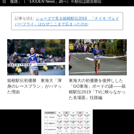
位 復路」（「EKIDEN News」調べ）※順位は総合順位
記事を読む
シューズで見る箱根駅伝2019 「ナイキ ヴェイ
パーフライ」はなぜここまで広まったのか
箱根駅伝初優勝 東海大「渾
東海大の初優勝を後押しした
身のレースプラン」がハマっ
「GO東海」ボードの謎――箱
た理由
根駅伝2019「TVに映らなかっ
た名場面」往路編