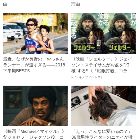
由
理由
最近、なぜか長野の「おっさん
《映画『シェルター』》ジェイ
ランナー」が速すぎる――2018
ソン・ステイサムがお盆を“打
下半期BEST5
破”する!!《「眠眠打破」コラ
ボ》
PR（キノフィルムズ）
《映画『Michael／マイケル』》
「えっ、こんなに変わるの？」
父ジョセフ・ジャクソン役、コ
36歳男性ライターのニオイが激