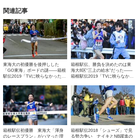
関連記事
東海大の初優勝を後押しした
箱根駅伝、勝負を決めたのは東
「GO東海」ボードの謎――箱根
海大8区“三上の給水”だった――
駅伝2019「TVに映らなかった名
箱根駅伝2019「TVに映らなかっ
場面」往路編
た名場面」復路編
箱根駅伝初優勝 東海大「渾身
箱根駅伝2018「シューズ」で見
のレースプラン」がハマった理
る勢力争い ナイキとNB躍進の