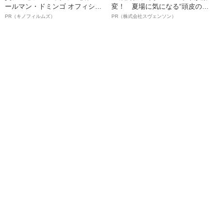
ールマン・ドミンゴ オフィシャ
変！ 夏場に気になる“頭皮のニ
ルインタビュー“観客を魅了した
オイ”や“ベタつき”を解消す
PR（キノフィルムズ）
PR（株式会社スヴェンソン）
名優、複雑な父親像への想いを
る、“ウィッグのスペシャリス
語る”《日本興収70億円突破》
ト”が生み出した徹底ケアとは