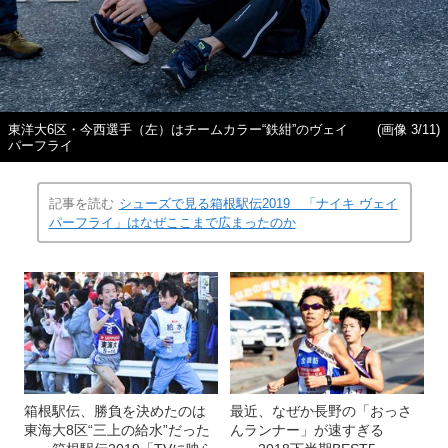
東洋大6区・今西選手（左）はチームカラー“鉄紺”のヴェイ
(画像 3/11)
パーフライ
記事を読む
シューズで見る箱根駅伝2019 「ナイキ ヴェイ
パーフライ」はなぜここまで広まったのか
箱根駅伝、勝負を決めたのは
最近、なぜか長野の「おっさ
東海大8区“三上の給水”だった
んランナー」が速すぎる