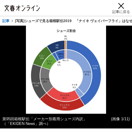
記事に戻る
記事
[写真]シューズで見る箱根駅伝2019 「ナイキ ヴェイパーフライ」は
第95回箱根駅伝「メーカー別着用シューズ内訳」
(画像 1/11)
（「EKIDEN News」調べ）