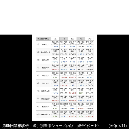
第95回箱根駅伝「選手別着用シューズ内訳 総合1位〜10
(画像 7/11)