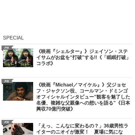
SPECIAL
PR
《映画『シェルター』》ジェイソン・ステ
イサムがお盆を“打破”する!!《「眠眠打破」
コラボ》
PR
《映画『Michael／マイケル』》父ジョセ
フ・ジャクソン役、コールマン・ドミンゴ
オフィシャルインタビュー“観客を魅了した
名優、複雑な父親像への想いを語る”《日本
興収70億円突破》
PR
「えっ、こんなに変わるの？」36歳男性ラ
イターのニオイが激変！ 夏場に気にな