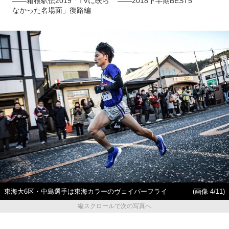
――箱根駅伝2019「TVに映ら
――2018下半期BEST5
なかった名場面」復路編
東海大6区・中島選手は東海カラーのヴェイパーフライ
(画像 4/11)
縦スクロールで次の写真へ