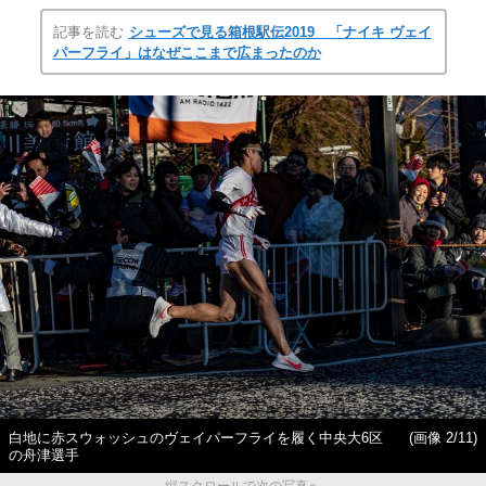
記事を読む
シューズで見る箱根駅伝2019 「ナイキ ヴェイ
パーフライ」はなぜここまで広まったのか
白地に赤スウォッシュのヴェイパーフライを履く中央大6区
(画像 2/11)
の舟津選手
縦スクロールで次の写真へ