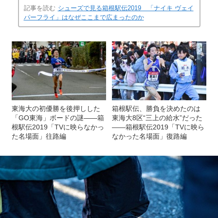
記事を読む
シューズで見る箱根駅伝2019 「ナイキ ヴェイ
パーフライ」はなぜここまで広まったのか
東海大の初優勝を後押しした
箱根駅伝、勝負を決めたのは
「GO東海」ボードの謎――箱
東海大8区“三上の給水”だった
根駅伝2019「TVに映らなかっ
――箱根駅伝2019「TVに映ら
た名場面」往路編
なかった名場面」復路編