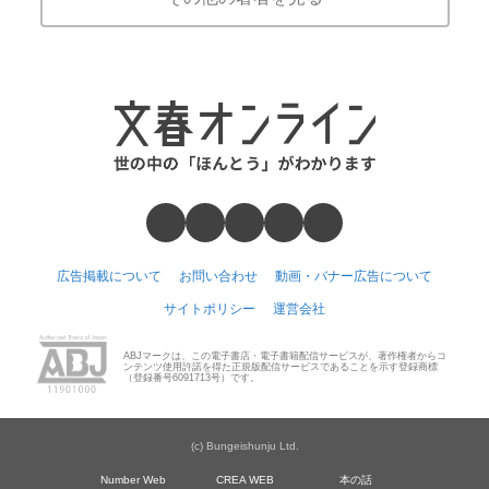
広告掲載について
お問い合わせ
動画・バナー広告について
サイトポリシー
運営会社
ABJマークは、この電子書店・電子書籍配信サービスが、著作権者からコ
ンテンツ使用許諾を得た正規版配信サービスであることを示す登録商標
（登録番号6091713号）です。
(c) Bungeishunju Ltd.
Number Web
CREA WEB
本の話