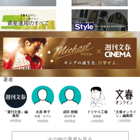
著者
「週刊文春」編
水原 希子
成田 悠輔
ドリヤス工場
「文春オンライ
集部
ン」編集部
俳優・モデル
経済学者
漫画家
6時間前
13時間前
6時間前
6時間前
12時間前
その他の著者を見る