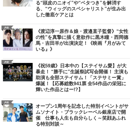
る“頭皮のニオイ”や“ベタつき”を解消す
る、“ウィッグのスペシャリスト”が生み出
した徹底ケアとは
PR
《渡辺淳一原作＆娘・渡邉直子監督》“女性
の性”を真摯に描く意欲作に黒木瞳・西岡德
馬・吉田羊が出演決定！《映画『月がみて
いる』》
PR
《祝59歳》日本中の【ステイサム愛】が大
暴走！ “勝手に”生誕祭試写会開催！ 主演も
助演も全部ステイサム！「ステサミー賞」
爆誕！【応募総数941票 全54作品の栄冠に
輝いた作品とはー!?】
PR
オープン1周年を記念した特別イベントがサ
ムソナイト・ブラックレーベル銀座店で開
催 仕事も人生も自分らしく～笑顔あふれ
る特別対談～