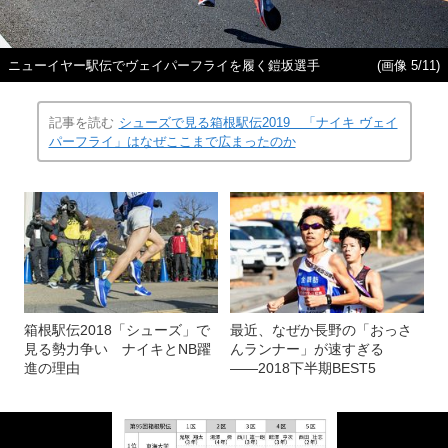
ニューイヤー駅伝でヴェイパーフライを履く鎧坂選手
(画像 5/11)
記事を読む
シューズで見る箱根駅伝2019 「ナイキ ヴェイ
パーフライ」はなぜここまで広まったのか
箱根駅伝2018「シューズ」で
最近、なぜか長野の「おっさ
見る勢力争い ナイキとNB躍
んランナー」が速すぎる
進の理由
――2018下半期BEST5