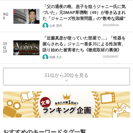
「父の通夜の晩、息子を狙うジャニー氏に気
づいた」元SMAP草彅剛（49）が巻き込まれ
9位
9
た「ジャニーズ性加害問題」の“数奇な因縁”
2023/08/04
山本 雲丹
「近藤真彦が使っていた部屋で…」「性器を
10
握らされる」ジャニー喜多川による性加害、
位
語り始めた被害者たち《徹底取材の裏側》
10
2026/08/07
髙橋 大介
11位から20位を見る
おすすめのキーワードタグ一覧