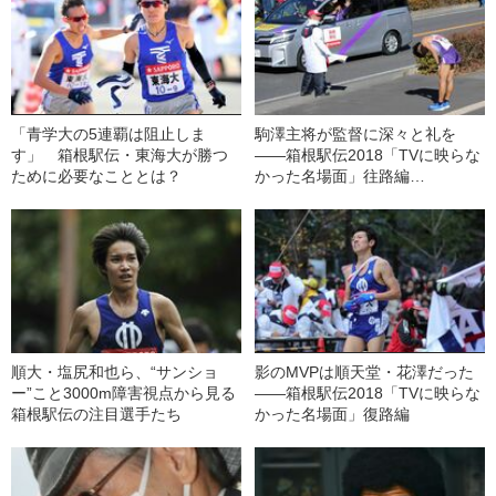
「青学大の5連覇は阻止しま
駒澤主将が監督に深々と礼を
す」 箱根駅伝・東海大が勝つ
――箱根駅伝2018「TVに映らな
ために必要なこととは？
かった名場面」往路編
順大・塩尻和也ら、“サンショ
影のMVPは順天堂・花澤だった
ー”こと3000m障害視点から見る
――箱根駅伝2018「TVに映らな
箱根駅伝の注目選手たち
かった名場面」復路編