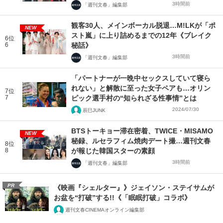
3時間前
「週刊文春」編集部
観客30人、メインボーカル脱退…M!LKが「ポ
NEW
スト嵐」に上り詰めるまでの12年《ブレイク
6位
6
秘話》
3時間前
「週刊文春」編集部
「パートナーが一晩中セックスしていて寝ら
れない」と解散に至った女子ペアも…オリン
7位
7
ピック選手村の“知られざる性事情”とは
2024/07/30
辰巳JUNK
BTSトーキョー滞在密着、TWICE・MISAMO
NEW
秘録、ルセラフィム焼肉デート撮…週刊文春
8位
8
が報じた韓国スターの素顔
3時間前
「週刊文春」編集部
PR
《映画『シェルター』》ジェイソン・ステイサムが
お盆を“打破”する!!《「眠眠打破」コラボ》
週刊文春CINEMAオンライン編集部