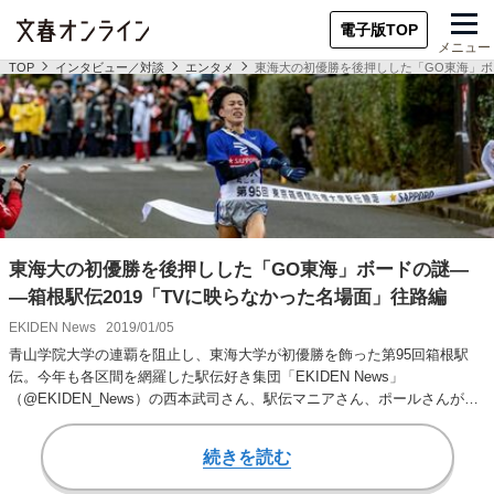
電子版TOP
メニュー
TOP
インタビュー／対談
エンタメ
東海大の初優勝を後押しした「GO東海」ボ
東海大の初優勝を後押しした「GO東海」ボードの謎―
―箱根駅伝2019「TVに映らなかった名場面」往路編
EKIDEN News
2019/01/05
青山学院大学の連覇を阻止し、東海大学が初優勝を飾った第95回箱根駅
伝。今年も各区間を網羅した駅伝好き集団「EKIDEN News」
（@EKIDEN_News）の西本武司さん、駅伝マニアさん、ポールさんがレ
ース後に集…
続きを読む