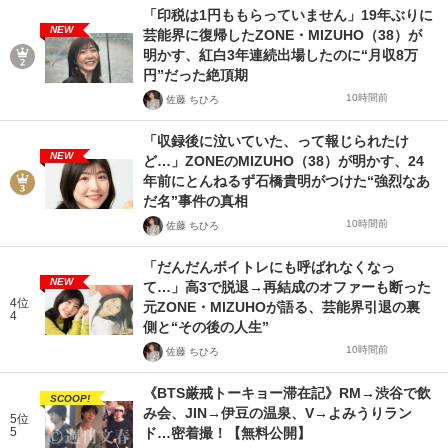
「印税は1円ももらっていません」19年ぶりに
NEW
芸能界に復帰したZONE・MIZUHO（38）が
明かす、紅白3年連続出場したのに“月収8万
円”だった絶頂期
10時間前
佐藤 ちひろ
「収録後に泣いていた、って報じられたけ
NEW
ど…」ZONEのMIZUHO（38）が明かす、24
年前にとんねるず石橋貴明がつけた“強烈なあ
だ名”事件の真相
10時間前
佐藤 ちひろ
「だんだんボイトレにも呼ばれなくなっ
NEW
て…」高3で脱退→再結成のオファーも断った
4位
元ZONE・MIZUHOが語る、芸能界引退の裏
4
側と“その後の人生”
10時間前
佐藤 ちひろ
《BTS厳戒トーキョー滞在記》RM→渋谷で飲
SCOOP!
み会、JIN→伊豆の温泉、V→よみうりラン
5位
5
ド…密着撮！【無料公開】