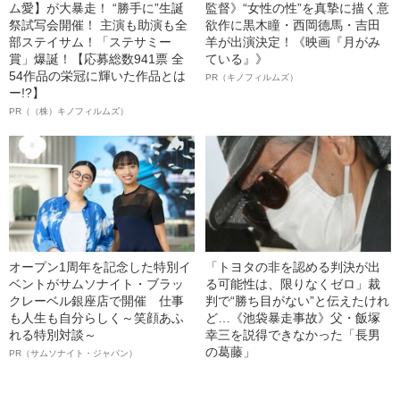
ム愛】が大暴走！ “勝手に”生誕
監督》“女性の性”を真摯に描く意
祭試写会開催！ 主演も助演も全
欲作に黒木瞳・西岡德馬・吉田
部ステイサム！「ステサミー
羊が出演決定！《映画『月がみ
賞」爆誕！【応募総数941票 全
ている』》
54作品の栄冠に輝いた作品とは
PR（キノフィルムズ）
ー!?】
PR（（株）キノフィルムズ）
オープン1周年を記念した特別イ
「トヨタの非を認める判決が出
ベントがサムソナイト・ブラッ
る可能性は、限りなくゼロ」裁
クレーベル銀座店で開催 仕事
判で“勝ち目がない”と伝えたけれ
も人生も自分らしく～笑顔あふ
ど…《池袋暴走事故》父・飯塚
れる特別対談～
幸三を説得できなかった「長男
の葛藤」
PR（サムソナイト・ジャパン）