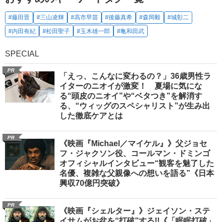
#藤田晋
#三山凌輝
#高市早苗
#後藤真希
#森岡毅
#城彰二
#内田有紀
#松田聖子
#玉木雄一郎
#亀和田武
SPECIAL
PR
「えっ、こんなに変わるの？」36歳男性ラ
イターのニオイが激変！ 夏場に気にな
る“頭皮のニオイ”や“ベタつき”を解消す
る、“ウィッグのスペシャリスト”が生み出
した徹底ケアとは
PR
《映画『Michael／マイケル』》父ジョセ
フ・ジャクソン役、コールマン・ドミンゴ
オフィシャルインタビュー“観客を魅了した
名優、複雑な父親像への想いを語る”《日本
興収70億円突破》
PR
《映画『シェルター』》ジェイソン・ステ
イサムがお盆を“打破”する!!《「眠眠打破」