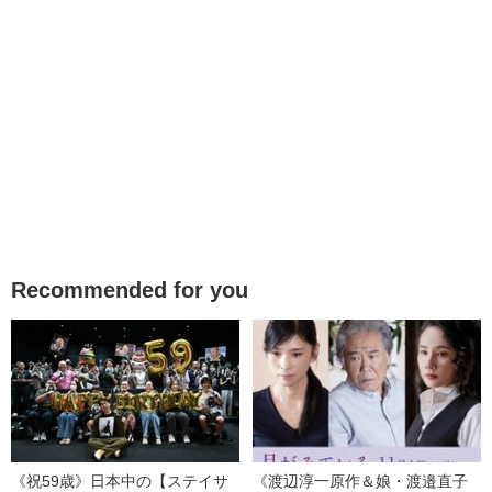
Recommended for you
《祝59歳》日本中の【ステイサ
《渡辺淳一原作＆娘・渡邉直子