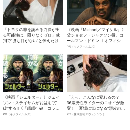
「トヨタの非を認める判決が出
《映画『Michael／マイケル』》
る可能性は、限りなくゼロ」裁
父ジョセフ・ジャクソン役、コ
判で“勝ち目がない”と伝えたけれ
ールマン・ドミンゴ オフィシャ
ど…《池袋暴走事故》父・飯塚
ルインタビュー“観客を魅了した
PR（キノフィルムズ）
幸三を説得できなかった「長男
名優、複雑な父親像への想いを
の葛藤」
語る”《日本興収70億円突破》
《映画『シェルター』》ジェイ
「えっ、こんなに変わるの？」
ソン・ステイサムがお盆を“打
36歳男性ライターのニオイが激
破”する!!《「眠眠打破」コラ
変！ 夏場に気になる“頭皮のニ
ボ》
オイ”や“ベタつき”を解消す
PR（キノフィルムズ）
PR（株式会社スヴェンソン）
る、“ウィッグのスペシャリス
ト”が生み出した徹底ケアとは