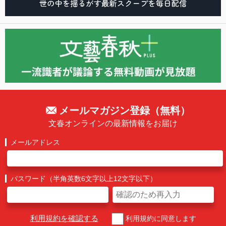
メールマガジン登録（無料）
文春オンラインの最新情報をお届け
メールアドレス
パスワード（半角英数6文字以上12文字以下）
利用規約を確認する
利用規約に同意します