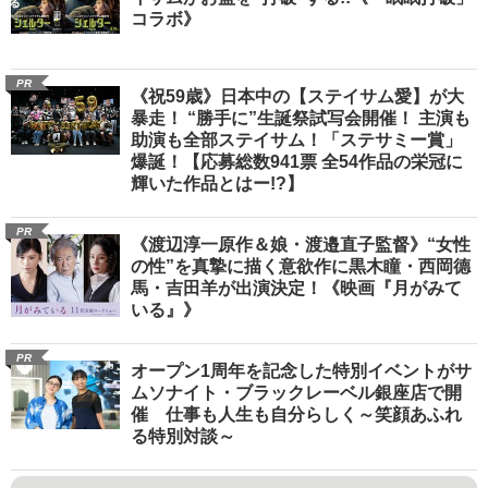
コラボ》
PR
《祝59歳》日本中の【ステイサム愛】が大
暴走！ “勝手に”生誕祭試写会開催！ 主演も
助演も全部ステイサム！「ステサミー賞」
爆誕！【応募総数941票 全54作品の栄冠に
輝いた作品とはー!?】
PR
《渡辺淳一原作＆娘・渡邉直子監督》“女性
の性”を真摯に描く意欲作に黒木瞳・西岡德
馬・吉田羊が出演決定！《映画『月がみて
いる』》
PR
オープン1周年を記念した特別イベントがサ
ムソナイト・ブラックレーベル銀座店で開
催 仕事も人生も自分らしく～笑顔あふれ
る特別対談～