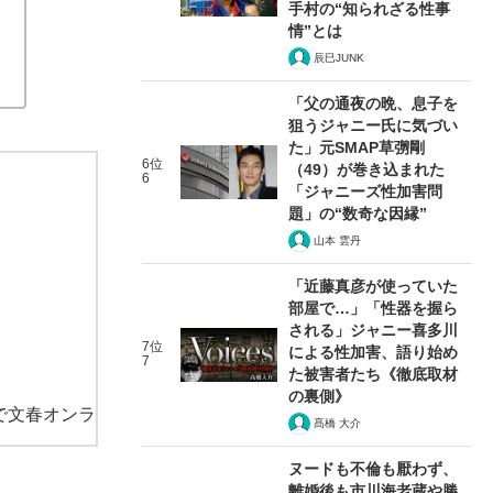
手村の“知られざる性事
情”とは
辰巳JUNK
「父の通夜の晩、息子を
狙うジャニー氏に気づい
た」元SMAP草彅剛
6位
（49）が巻き込まれた
6
「ジャニーズ性加害問
題」の“数奇な因縁”
山本 雲丹
「近藤真彦が使っていた
部屋で…」「性器を握ら
される」ジャニー喜多川
7位
による性加害、語り始め
7
た被害者たち《徹底取材
の裏側》
で文春オンラ
髙橋 大介
ヌードも不倫も厭わず、
離婚後も市川海老蔵や勝