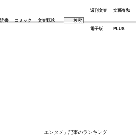
週刊文春
文藝春秋
読書
コミック
文春野球
検索
電子版
PLUS
インタビュー
読書
#松田聖子
BC日本代表“敗戦”の真実 選手が明かす...
、私のいま
「エンタメ」記事のランキング