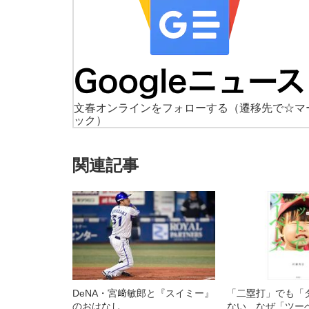
文春オンラインをフォローする
（遷移先で☆マ
ック）
関連記事
DeNA・宮﨑敏郎と『スイミー』
「二塁打」でも「
のおはなし
ない なぜ「ツー