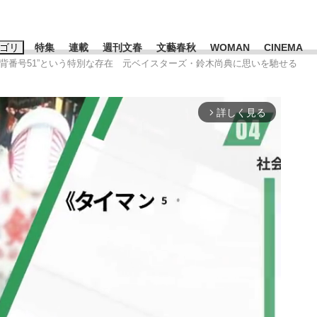
ゴリ
特集
連載
週刊文春
文藝春秋
WOMAN
CINEMA
]“背番号51”という特別な存在 元ベイスターズ・鈴木尚典に思いを馳せる
キーワード入力
ス
エンタメ
ライフ
ビジネス
詳しく見る
arrow_forward_ios
ーワードタグ一覧
山凌輝
#高市早苗
#後藤真希
#森岡毅
#城彰二
#内田有紀
#亀和田武
て明かした日本代表監督に...
「最悪の空気のまま解散」W
私のあのとき