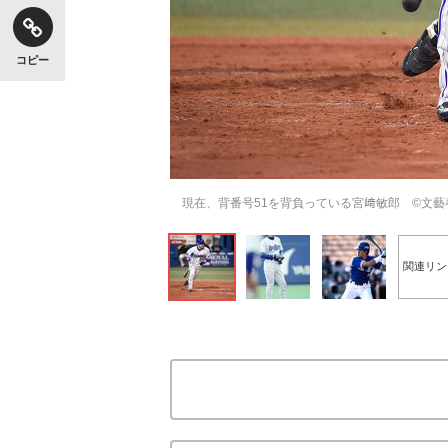
コピー
現在、背番号51を背負っている宮﨑敏郎 ©文藝
関連リン