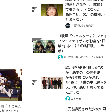
地涼と浮名を…「離婚し
8位
てモテるようになった」
8
高岡早紀（51）の魔性が
とまらない
「週刊文春」編集部
《映画『シェルター』》ジェイ
PR
ソン・ステイサムがお盆を“打
破”する!!《「眠眠打破」コラ
ボ》
週刊文春CINEMAオンライン編集部
誰がSMAPを“殺した”の
か 悪夢の「公開処刑」
から8年後に明かされ
9位
た“答え”「世の中は俺ら5
9
人が仲が悪いと思ってる
んだよな」
みきーる
告白「子どもた
2度も誘拐された少女の両
を植えつけて