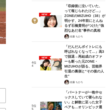
「収録後に泣いていた、
って報じられたけど…」
NEW
ZONEのMIZUHO（38）が
明かす、24年前にとんね
るず石橋貴明がつけた“強
2/4
烈なあだ名”事件の真相
佐藤 ちひろ
「だんだんボイトレにも
呼ばれなくなって…」高3
で脱退→再結成のオファ
NEW
ーも断った元ZONE・
4位
4
MIZUHOが語る、芸能界
引退の裏側と“その後の人
生”
佐藤 ちひろ
「パートナーが一晩中セ
ックスしていて寝られな
い」と解散に至った女子
5位
ペアも…オリンピック選
5