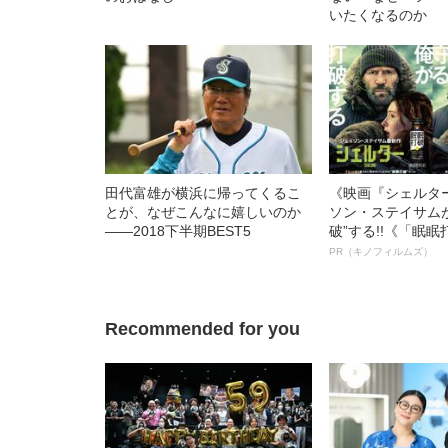
いたくなるのか
田代富雄が横浜に帰ってくるこ
《映画『シェルタ
とが、なぜこんなに嬉しいのか
ソン・ステイサム
――2018下半期BEST5
破”する!!《「眠
ボ》
PR（キノフィルムズ）
Recommended for you