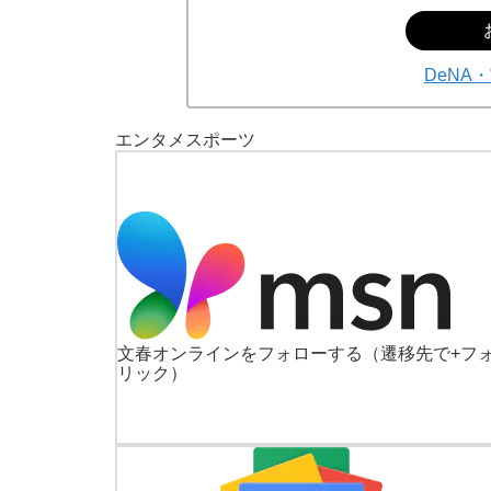
DeNA
エンタメ
スポーツ
文春オンラインをフォローする
（遷移先で+フ
リック）