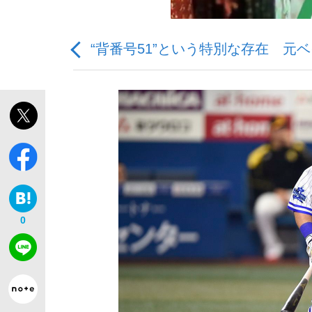
“背番号51”という特別な存在 
観る将棋、読む将棋
「敗因分析は一切聞かれなかった」侍ジャパン選
0
いまさら聞けない資産運用のすべて
「目標達成できなかったからと言って…」サッ