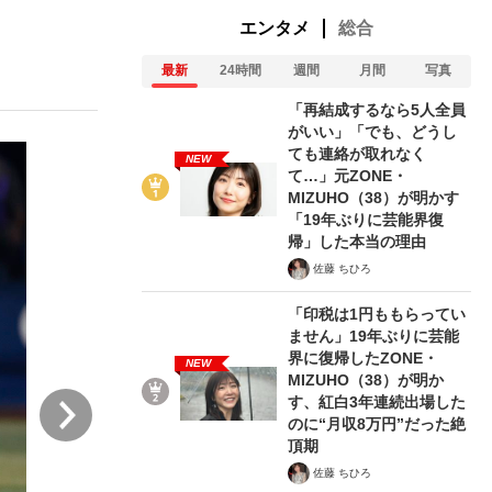
エンタメ
総合
最新
24時間
週間
月間
写真
「再結成するなら5人全員
がいい」「でも、どうし
ても連絡が取れなく
NEW
て…」元ZONE・
が悲しい」『北の国から』倉本聰氏（91...
を、目撃せよ。
MIZUHO（38）が明かす
「19年ぶりに芸能界復
帰」した本当の理由
佐藤 ちひろ
「印税は1円ももらってい
ません」19年ぶりに芸能
界に復帰したZONE・
NEW
MIZUHO（38）が明か
次
す、紅白3年連続出場した
のに“月収8万円”だった絶
頂期
佐藤 ちひろ