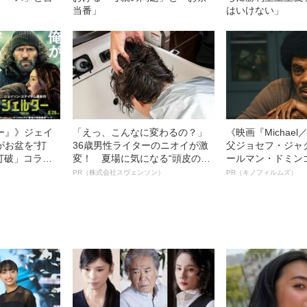
当番」
はいけない」
ー』》ジェイ
「えっ、こんなに変わるの？」
《映画『Michae
がお盆を“打
36歳男性ライターのニオイが激
父ジョセフ・ジャ
眠打破」コラ
変！ 夏場に気になる“頭皮のニ
ールマン・ドミン
オイ”や“ベタつき”を解消す
ルインタビュー“
PR（株式会社スヴェンソン）
PR（キノフィルムズ）
る、“ウィッグのスペシャリス
名優、複雑な父親
ト”が生み出した徹底ケアとは
語る”《日本興収7