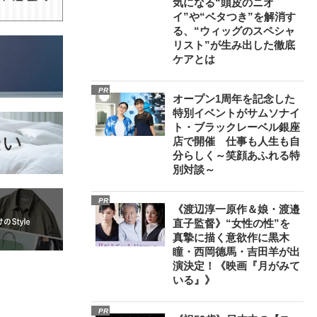
気になる“頭皮のニオ
イ”や“ベタつき”を解消す
る、“ウィッグのスペシャ
リスト”が生み出した徹底
ケアとは
PR
オープン1周年を記念した
特別イベントがサムソナイ
ト・ブラックレーベル銀座
店で開催 仕事も人生も自
分らしく～笑顔あふれる特
別対談～
PR
《渡辺淳一原作＆娘・渡邉
直子監督》“女性の性”を
真摯に描く意欲作に黒木
瞳・西岡德馬・吉田羊が出
演決定！《映画『月がみて
いる』》
PR