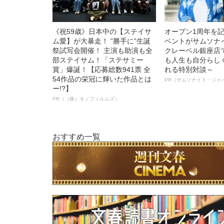
《祝59歳》日本中の【ステイサ
オープン1周年を
ム愛】が大暴走！ “勝手に”生誕
ベントがサムソナ
祭試写会開催！ 主演も助演も全
クレーベル銀座店
部ステイサム！「ステサミー
も人生も自分らし
賞」爆誕！【応募総数941票 全
れる特別対談～
54作品の栄冠に輝いた作品とは
PR（サムソナイト・ジャ
ー!?】
PR（（株）キノフィルムズ）
おすすめ一覧