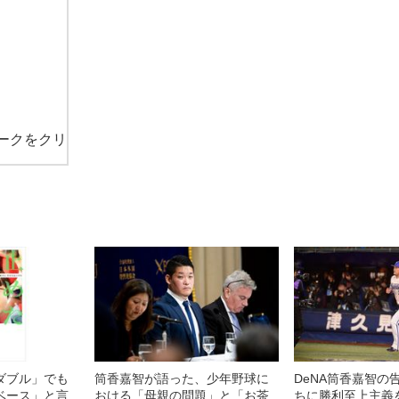
ークをクリ
ダブル」でも
筒香嘉智が語った、少年野球に
DeNA筒香嘉智の
ベース」と言
おける「母親の問題」と「お茶
ちに勝利至上主義