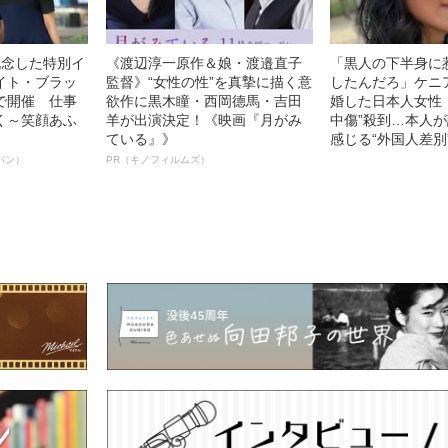
記念した特別イ
《渡辺淳一原作＆娘・渡邉直子
「黒人の下半身に
イト・ブラッ
監督》“女性の性”を真摯に描く意
したんだろ」ケニ
で開催 仕事
欲作に黒木瞳・西岡德馬・吉田
婚した日本人女性（
く～笑顔あふ
羊が出演決定！《映画『月がみ
中傷”殺到…本人
ている』》
感じる“外国人差別
パン）
PR（キノフィルムズ）