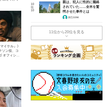
親は、犯人に性的に籠絡
10
されていた……全米を驚
位
10
愕させた事件とは
辰巳JUNK
11位から20位を見る
l／マイケル』》
クソン役、コ
ゴ オフィシャ
観客を魅了した
像への想いを
0億円突破》