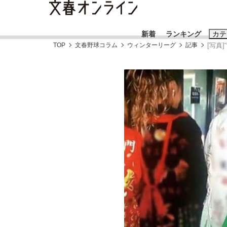
新着
ランキング
カテ
TOP
文春野球コラム
ウィンターリーグ
記事
[写真
スクープ
ニュー
おすすめのキ
#藤田晋
#三
#玉木雄一郎
「90%は失敗する。でも…」本田圭佑が初め
終戦から81年