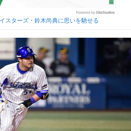
Powered by 
GliaStudios
元ベイスターズ・鈴木尚典に思いを馳せる
Mute
手が証言した“NPB聞...
「クマが悪者扱いされているの
キングの誕生
もっと見る
カー日本代表・森保一監督...