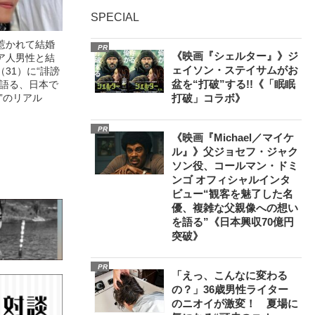
SPECIAL
惹かれて結婚
PR
《映画『シェルター』》ジ
ア人男性と結
ェイソン・ステイサムがお
31）に“誹謗
盆を“打破”する!!《「眠眠
が語る、日本で
”のリアル
打破」コラボ》
PR
《映画『Michael／マイケ
ル』》父ジョセフ・ジャク
ソン役、コールマン・ドミ
ンゴ オフィシャルインタ
ビュー“観客を魅了した名
優、複雑な父親像への想い
を語る”《日本興収70億円
突破》
PR
「えっ、こんなに変わる
の？」36歳男性ライター
のニオイが激変！ 夏場に