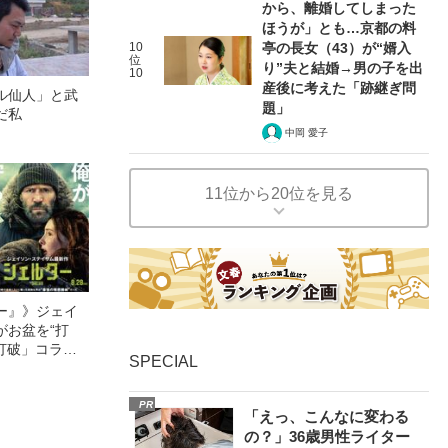
から、離婚してしまった
ほうが」とも…京都の料
10
亭の長女（43）が“婿入
位
り”夫と結婚→男の子を出
10
産後に考えた「跡継ぎ問
ル仙人」と武
題」
だ私
中岡 愛子
11位から20位を見る
ー』》ジェイ
がお盆を“打
眠打破」コラ
SPECIAL
PR
「えっ、こんなに変わる
の？」36歳男性ライター