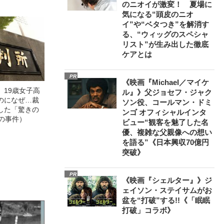
のニオイが激変！ 夏場に
気になる“頭皮のニオ
イ”や“ベタつき”を解消す
る、“ウィッグのスペシャ
リスト”が生み出した徹底
ケアとは
PR
《映画『Michael／マイケ
」19歳女子高
ル』》父ジョセフ・ジャク
のになぜ…裁
ソン役、コールマン・ドミ
した「驚きの
ンゴ オフィシャルインタ
の事件）
ビュー“観客を魅了した名
優、複雑な父親像への想い
を語る”《日本興収70億円
突破》
PR
《映画『シェルター』》ジ
ェイソン・ステイサムがお
盆を“打破”する!!《「眠眠
打破」コラボ》