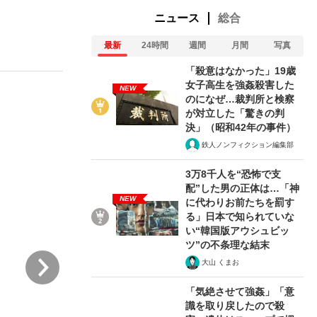
ニュース
総合
最新
24時間
週間
月間
写真
ない資産運用のすべて
「殺意はなかった」19歳
女子高生を強姦殺害した
NEW
のになぜ…裁判所と検察
が対立した「驚きの判
が悲しい」『北の国から』倉本聰氏（91...
決」（昭和42年の事件）
鉄人ノンフィクション編集部
3万8千人を“恐怖で支
配”した男の正体は…「神
NEW
に代わりお前たちを罰す
る」日本で知られていな
い“韓国版アウシュビッ
ツ”の不条理な結末
次
大山 くまお
「気絶させて強姦」「意
識を取り戻したので殺