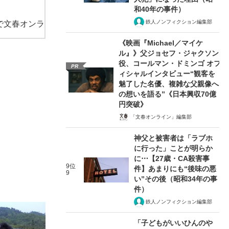
和40年の事件）
鉄人ノンフィクション編集部
で文春オンラ
《映画『Michael／マイケ
ル』》父ジョセフ・ジャクソン
役、コールマン・ドミンゴ オフ
PR
ィシャルインタビュー“観客を
魅了した名優、複雑な父親像へ
の想いを語る”《日本興収70億
円突破》
「文春オンライン」編集部
神父と被害者は「ラブホ
に行った」ことが明らか
に⋯【27歳・CA殺害事
9位
件】あまりにも“後味の悪
9
い”その後（昭和34年の事
件）
鉄人ノンフィクション編集部
「子どもがいいひんのや