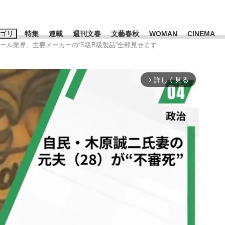
ゴリ
特集
連載
週刊文春
文藝春秋
WOMAN
CINEMA
ドール業界、主要メーカーの“S級B級製品”全部見せます
キーワード入力
ス
エンタメ
ライフ
ビジネス
詳しく見る
arrow_forward_ios
ーワードタグ一覧
山凌輝
#高市早苗
#後藤真希
#森岡毅
#城彰二
#内田有紀
観る将棋、読
#亀和田武
て明かした日本代表監督に...
「最悪の空気のまま解散」W