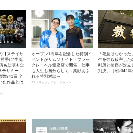
中の【ステイサ
オープン1周年を記念した特別イ
「殺意はなかった
“勝手に”生誕
ベントがサムソナイト・ブラッ
生を強姦殺害した
主演も助演も全
クレーベル銀座店で開催 仕事
判所と検察が対立
ステサミー
も人生も自分らしく～笑顔あふ
判決」（昭和42年
数941票 全
れる特別対談～
輝いた作品とは
PR（サムソナイト・ジャパン）
ズ）