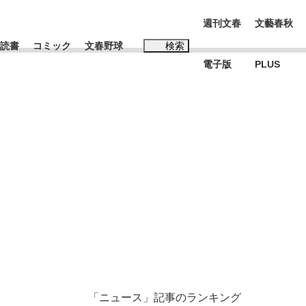
週刊文春
文藝春秋
読書
コミック
文春野球
検索
電子版
PLUS
インタビュー
読書
#松田聖子
む将棋
BC日本代表“敗戦”の真実 選手が明かす...
「ニュース」記事のランキング