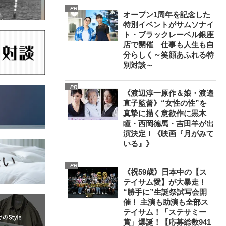
PR
オープン1周年を記念した
特別イベントがサムソナイ
ト・ブラックレーベル銀座
店で開催 仕事も人生も自
分らしく～笑顔あふれる特
別対談～
PR
《渡辺淳一原作＆娘・渡邉
直子監督》“女性の性”を
真摯に描く意欲作に黒木
瞳・西岡德馬・吉田羊が出
演決定！《映画『月がみて
いる』》
PR
《祝59歳》日本中の【ス
テイサム愛】が大暴走！
“勝手に”生誕祭試写会開
催！ 主演も助演も全部ス
テイサム！「ステサミー
賞」爆誕！【応募総数941