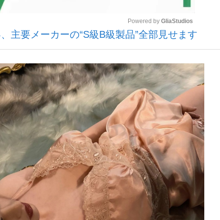
Powered by 
GliaStudios
、主要メーカーの“S級B級製品”全部見せます
いまさら聞け
Mute
手が証言した“NPB聞...
「クマが悪者扱いされているの
もっと見る
カー日本代表・森保一監督...