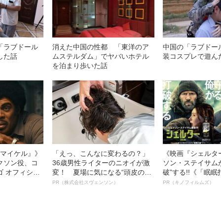
「ラブドール
消えた中国の性都 「東洋のア
中国の「ラブドー
した話
ムステルダム」でヤバいホテル
装コスプレで遊ん
を泊まり歩いた話
l／マイケル』》
「えっ、こんなに変わるの？」
《映画『シェルタ
クソン役、コ
36歳男性ライターのニオイが激
ソン・ステイサム
ゴ オフィシャ
変！ 夏場に気になる“頭皮のニ
破”する!!《「眠
観客を魅了した
オイ”や“ベタつき”を解消す
ボ》
PR（株式会社スヴェンソン）
PR（キノフィルムズ）
像への想いを
る、“ウィッグのスペシャリス
0億円突破》
ト”が生み出した徹底ケアとは