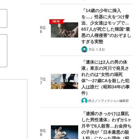
「14歳の少年に挿入
を…」性器に火をつけ脅
NEW
迫、少女達はモップで…
6位
657人が死亡した韓国“最
6
悪の人権侵害”のおぞまし
すぎる実態
大山 くまお
「遺体には2人の男の体
液」東京の河川で発見さ
れたのは“女性の溺死
7位
体”⋯27歳CAを殺した犯
7
人は誰だ（昭和34年の事
件）
鉄人ノンフィクション編集部
「逮捕のきっかけは腐乱
した男性遺体」わずか1ヶ
月半で8人殺害…お金持ち
8位
の子供が「日本最悪の殺
8
人犯」になった理由（昭