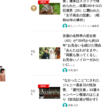
害」遺体はスコップで埋
NEW
められた…体重100キロの
巨漢男（25）に襲われた
「女子高生の悲劇」（昭
和42年の事件）
鉄人ノンフィクション編集部
5/13
京都の名料亭の若女将
（43）が“20代から約10
年”お見合いを続けた理由
「あんたはわがままや」
4位
4
「両親も焦ってくるし、
お見合いノイローゼみた
いに…」
中岡 愛子
“なかったこと”にされた
ジャニー喜多川の性加
NEW
害、「週刊文春」33週キ
5位
5
ャンペーン報道のはじま
り《担当記者が明かす》
髙橋 大介