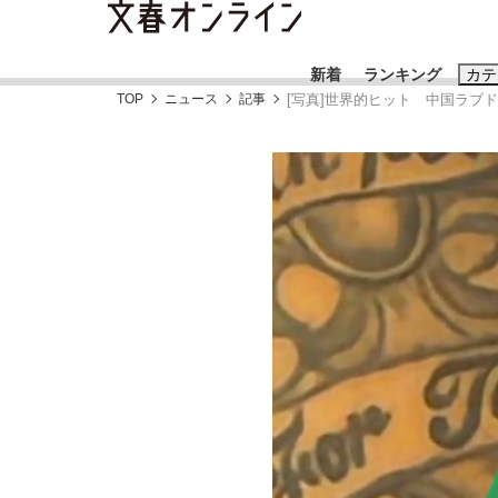
新着
ランキング
カテ
TOP
ニュース
記事
[写真]世界的ヒット 中国ラブ
スクープ
ニュー
おすすめのキ
#藤田晋
#三
#玉木雄一郎
「90%は失敗する。でも…」本田圭佑が初め
終戦から81年