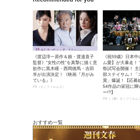
《渡辺淳一原作＆娘・渡邉直子
《祝59歳》日本
監督》“女性の性”を真摯に描く意
ム愛】が大暴走！ 
欲作に黒木瞳・西岡德馬・吉田
祭試写会開催！ 
羊が出演決定！《映画『月がみ
部ステイサム！「
ている』》
賞」爆誕！【応募総
54作品の栄冠に
PR（キノフィルムズ）
ー!?】
PR（（株）キノフィルム
おすすめ一覧