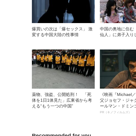
爆買いの次は「爆セックス」 激
中国の奥地に住む
変する中国大陸の性事情
仙人」に弟子入り
薬物、強盗、公開処刑！ 「死
《映画『Michae
体を1日1体見た」広東省から考
父ジョセフ・ジャ
える“もう一つの中国”
ールマン・ドミン
ルインタビュー“
PR（キノフィルムズ）
名優、複雑な父親
語る”《日本興収7
Recommended for you