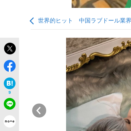
世界的ヒット 中国ラブドール業界
「敗因分析は一切聞かれなかった」侍ジャパン選
キングの誕生を、目撃せよ。
9
the Style
前
「目標達成できなかったからと言って…」サッ