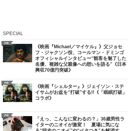
SPECIAL
PR
《映画『Michael／マイケル』》父ジョセ
フ・ジャクソン役、コールマン・ドミンゴ
オフィシャルインタビュー“観客を魅了した
名優、複雑な父親像への想いを語る”《日本
興収70億円突破》
PR
《映画『シェルター』》ジェイソン・ステ
イサムがお盆を“打破”する!!《「眠眠打破」
コラボ》
PR
「えっ、こんなに変わるの？」36歳男性ラ
イターのニオイが激変！ 夏場に気にな
る“頭皮のニオイ”や“ベタつき”を解消す