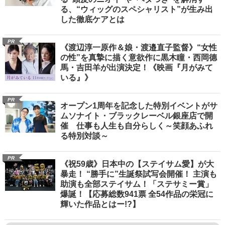
る、“ウィッグのスペシャリスト”が生み出
した徹底ケアとは
PR
《渡辺淳一原作＆娘・渡邉直子監督》“女性
の性”を真摯に描く意欲作に黒木瞳・西岡德
馬・吉田羊が出演決定！《映画『月がみて
いる』》
PR
オープン1周年を記念した特別イベントがサ
ムソナイト・ブラックレーベル銀座店で開
催 仕事も人生も自分らしく～笑顔あふれ
る特別対談～
PR
《祝59歳》日本中の【ステイサム愛】が大
暴走！ “勝手に”生誕祭試写会開催！ 主演も
助演も全部ステイサム！「ステサミー賞」
爆誕！【応募総数941票 全54作品の栄冠に
輝いた作品とはー!?】