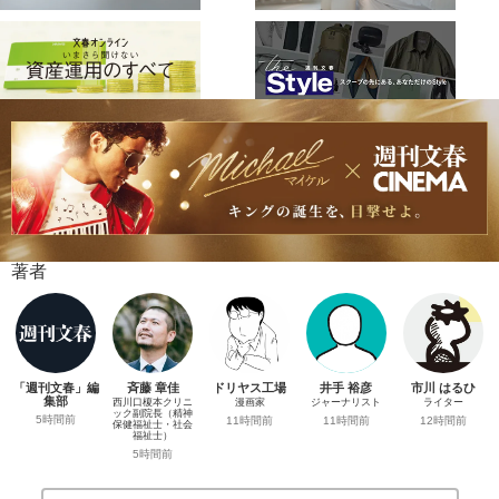
著者
「週刊文春」編
斉藤 章佳
ドリヤス工場
井手 裕彦
市川 はるひ
集部
西川口榎本クリニ
漫画家
ジャーナリスト
ライター
ック副院長（精神
5時間前
11時間前
11時間前
12時間前
保健福祉士・社会
福祉士）
5時間前