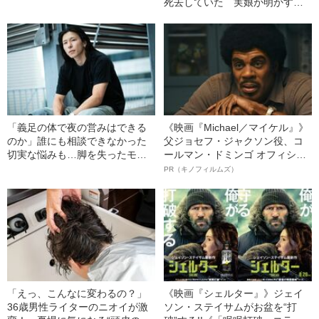
死去していた 実娘が明かす
「毒母」の素顔と空白の晩年
「義足の体で夜の営みはできる
《映画『Michael／マイケル』》
のか」誰にも相談できなかった
父ジョセフ・ジャクソン役、コ
切実な悩みも…脚を失ったモデ
ールマン・ドミンゴ オフィシャ
ル・かわけい（28）が「ずっと
ルインタビュー“観客を魅了した
PR（キノフィルムズ）
運がいい」と言えるワケ
名優、複雑な父親像への想いを
語る”《日本興収70億円突破》
「えっ、こんなに変わるの？」
《映画『シェルター』》ジェイ
36歳男性ライターのニオイが激
ソン・ステイサムがお盆を“打