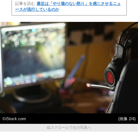
記事を読む
最近は「やり場のない怒り」を感じさせるニュ
ースが流行しているのか
©iStock.com
(画像 2/4)
縦スクロールで次の写真へ