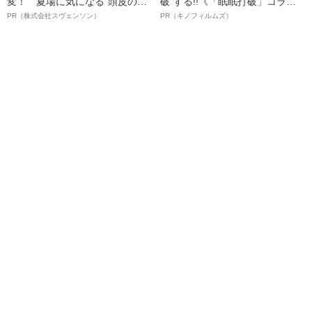
変！ 夏場に気になる“頭皮のニ
破”する!!《「眠眠打破」コラ
オイ”や“ベタつき”を解消す
ボ》
PR（株式会社スヴェンソン）
PR（キノフィルムズ）
る、“ウィッグのスペシャリス
ト”が生み出した徹底ケアとは