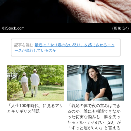
©iStock.com
(画像 3/4)
記事を読む
最近は「やり場のない怒り」を感じさせるニュ
ースが流行しているのか
「人生100年時代」に見るアリ
「義足の体で夜の営みはでき
とキリギリス問題
るのか」誰にも相談できなか
った切実な悩みも…脚を失っ
たモデル・かわけい（28）が
「ずっと運がいい」と言える