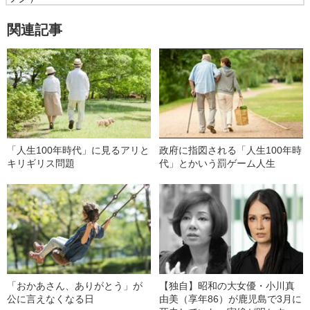
関連記事
「人生100年時代」に見るアリと
政府に指図される「人生100年時
キリギリス問題
代」とかいう罰ゲーム人生
「おかあさん、ありがとう」が
【独自】昭和の大女優・小川真
公に言えなくなる日
由美（享年86）が鹿児島で3月に