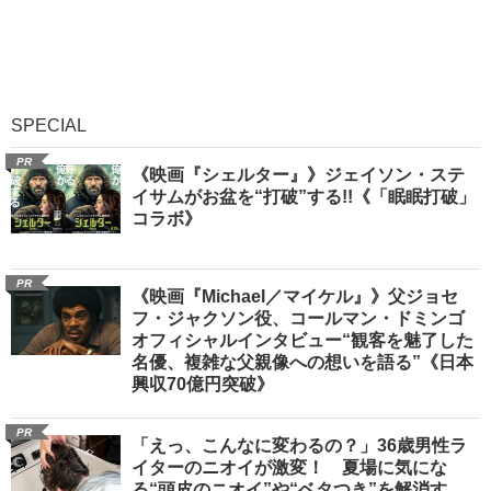
SPECIAL
PR
《映画『シェルター』》ジェイソン・ステ
イサムがお盆を“打破”する!!《「眠眠打破」
コラボ》
PR
《映画『Michael／マイケル』》父ジョセ
フ・ジャクソン役、コールマン・ドミンゴ
オフィシャルインタビュー“観客を魅了した
名優、複雑な父親像への想いを語る”《日本
興収70億円突破》
PR
「えっ、こんなに変わるの？」36歳男性ラ
イターのニオイが激変！ 夏場に気にな
る“頭皮のニオイ”や“ベタつき”を解消す