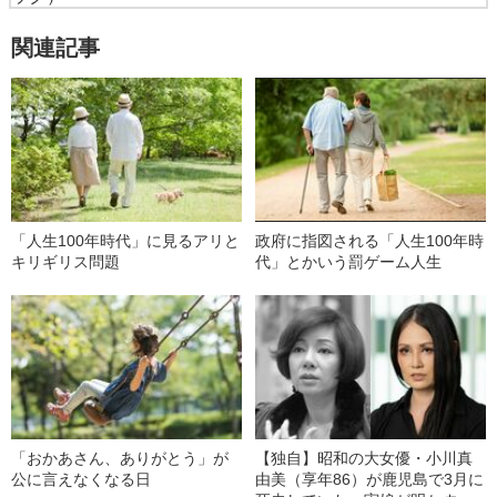
関連記事
「人生100年時代」に見るアリと
政府に指図される「人生100年時
キリギリス問題
代」とかいう罰ゲーム人生
「おかあさん、ありがとう」が
【独自】昭和の大女優・小川真
公に言えなくなる日
由美（享年86）が鹿児島で3月に