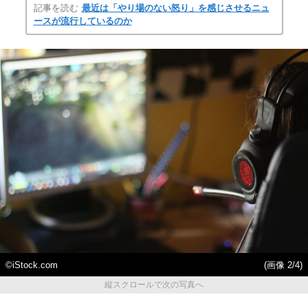
記事を読む
最近は「やり場のない怒り」を感じさせるニュ
ースが流行しているのか
©iStock.com
(画像 2/4)
縦スクロールで次の写真へ