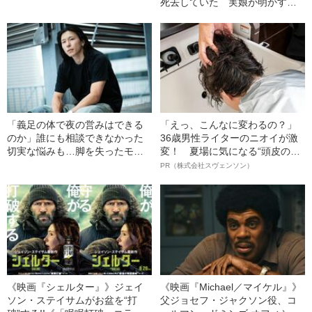
死去していた 実娘が明かす
「毒母」の素顔と空白の晩年
「義足の体で夜の営みはできる
「えっ、こんなに変わるの？」
のか」誰にも相談できなかった
36歳男性ライターのニオイが激
切実な悩みも…脚を失ったモデ
変！ 夏場に気になる“頭皮のニ
ル・かわけい（28）が「ずっと
オイ”や“ベタつき”を解消す
PR（株式会社スヴェンソン）
運がいい」と言えるワケ
る、“ウィッグのスペシャリス
ト”が生み出した徹底ケアとは
《映画『シェルター』》ジェイ
《映画『Michael／マイケル』》
ソン・ステイサムがお盆を“打
父ジョセフ・ジャクソン役、コ