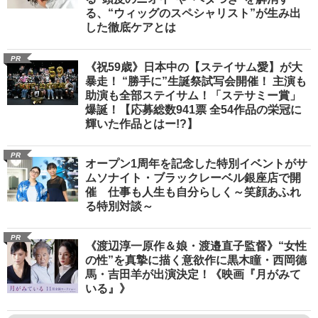
る、“ウィッグのスペシャリスト”が生み出
した徹底ケアとは
PR
《祝59歳》日本中の【ステイサム愛】が大
暴走！ “勝手に”生誕祭試写会開催！ 主演も
助演も全部ステイサム！「ステサミー賞」
爆誕！【応募総数941票 全54作品の栄冠に
輝いた作品とはー!?】
PR
オープン1周年を記念した特別イベントがサ
ムソナイト・ブラックレーベル銀座店で開
催 仕事も人生も自分らしく～笑顔あふれ
る特別対談～
PR
《渡辺淳一原作＆娘・渡邉直子監督》“女性
の性”を真摯に描く意欲作に黒木瞳・西岡德
馬・吉田羊が出演決定！《映画『月がみて
いる』》