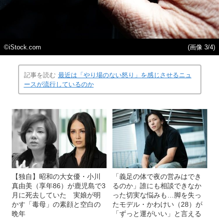
©iStock.com
(画像 3/4)
記事を読む
最近は「やり場のない怒り」を感じさせるニュ
ースが流行しているのか
【独自】昭和の大女優・小川
「義足の体で夜の営みはでき
真由美（享年86）が鹿児島で3
るのか」誰にも相談できなか
月に死去していた 実娘が明
った切実な悩みも…脚を失っ
かす「毒母」の素顔と空白の
たモデル・かわけい（28）が
晩年
「ずっと運がいい」と言える