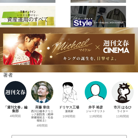
著者
「週刊文春」編
斉藤 章佳
ドリヤス工場
井手 裕彦
市川 はるひ
集部
西川口榎本クリニ
漫画家
ジャーナリスト
ライター
ック副院長（精神
4時間前
10時間前
11時間前
11時間前
保健福祉士・社会
福祉士）
4時間前