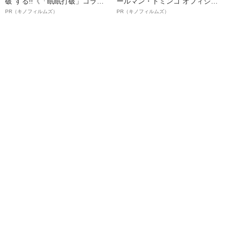
破”する!!《「眠眠打破」コラ
ールマン・ドミンゴ オフィシャ
ボ》
ルインタビュー“観客を魅了した
PR（キノフィルムズ）
PR（キノフィルムズ）
名優、複雑な父親像への想いを
語る”《日本興収70億円突破》