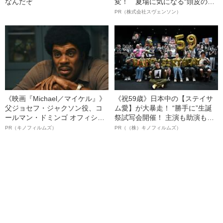
なんだぞ
変！ 夏場に気になる“頭皮のニ
オイ”や“ベタつき”を解消す
PR（株式会社スヴェンソン）
る、“ウィッグのスペシャリス
ト”が生み出した徹底ケアとは
《映画『Michael／マイケル』》
《祝59歳》日本中の【ステイサ
父ジョセフ・ジャクソン役、コ
ム愛】が大暴走！ “勝手に”生誕
ールマン・ドミンゴ オフィシャ
祭試写会開催！ 主演も助演も全
ルインタビュー“観客を魅了した
部ステイサム！「ステサミー
PR（キノフィルムズ）
PR（（株）キノフィルムズ）
名優、複雑な父親像への想いを
賞」爆誕！【応募総数941票 全
語る”《日本興収70億円突破》
54作品の栄冠に輝いた作品とは
ー!?】