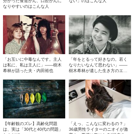
分かった食道がん、口腔がんに
ない」のはこんな人
なりやすいのはこんな人
「お互いに中毒なんです。主人
「年をとるって好きなの。若く
は私に、私は主人に」――樹木
なりたいなんて思わない」――
希林が語った夫・内田裕也
樹木希林が遺した生き方のエッ
センス
【年齢観のズレ】高齢化問題
「えっ、こんなに変わるの？」
は、実は「30代と40代の問題」
36歳男性ライターのニオイが激