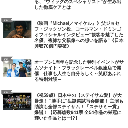
る、“ウィッグのスペシャリスト”が生み出
した徹底ケアとは
PR
《映画『Michael／マイケル』》父ジョセ
フ・ジャクソン役、コールマン・ドミンゴ
オフィシャルインタビュー“観客を魅了した
名優、複雑な父親像への想いを語る”《日本
興収70億円突破》
PR
オープン1周年を記念した特別イベントがサ
ムソナイト・ブラックレーベル銀座店で開
催 仕事も人生も自分らしく～笑顔あふれ
る特別対談～
PR
《祝59歳》日本中の【ステイサム愛】が大
暴走！ “勝手に”生誕祭試写会開催！ 主演も
助演も全部ステイサム！「ステサミー賞」
爆誕！【応募総数941票 全54作品の栄冠に
輝いた作品とはー!?】