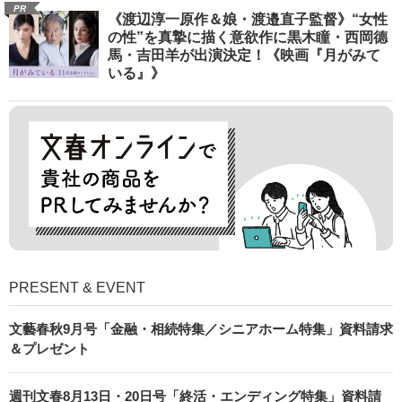
PR
《渡辺淳一原作＆娘・渡邉直子監督》“女性
の性”を真摯に描く意欲作に黒木瞳・西岡德
馬・吉田羊が出演決定！《映画『月がみて
いる』》
PRESENT & EVENT
文藝春秋9月号「金融・相続特集／シニアホーム特集」資料請求
＆プレゼント
週刊文春8月13日・20日号「終活・エンディング特集」資料請