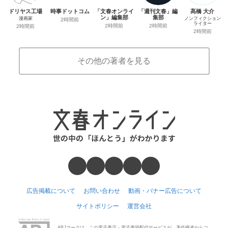
ドリヤス工場
時事ドットコム
「文春オンライ
「週刊文春」編
髙橋 大介
ン」編集部
集部
漫画家
ノンフィクション
2時間前
ライター
2時間前
2時間前
2時間前
2時間前
その他の著者を見る
広告掲載について
お問い合わせ
動画・バナー広告について
サイトポリシー
運営会社
ABJマークは、この電子書店・電子書籍配信サービスが、著作権者からコ