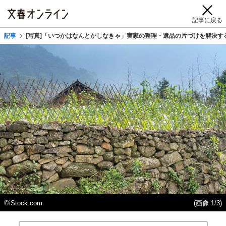
記事に戻る
記事
[写真]「いつかはなんとかしなきゃ」実家の整理・遺品の片づけを解決す
©iStock.com
(画像 1/3)