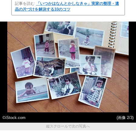
記事を読む
「いつかはなんとかしなきゃ」実家の整理・遺
品の片づけを解決する10のコツ
©iStock.com
(画像 2/3)
縦スクロールで次の写真へ