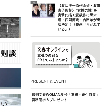
PR
《渡辺淳一原作＆娘・渡邉
直子監督》“女性の性”を
真摯に描く意欲作に黒木
瞳・西岡德馬・吉田羊が出
演決定！《映画『月がみて
いる』》
PRESENT & EVENT
週刊文春WOMAN夏号「遺贈・寄付特集」
資料請求＆プレゼント