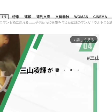
ゴリ
特集
連載
週刊文春
文藝春秋
WOMAN
CINEMA
ルトラマンも酒に溺れる……子供たちに衝撃を与えた伝説のマンガ『ウルトラ兄
キーワード入力
ス
エンタメ
ライフ
ビジネス
詳しく見る
arrow_forward_ios
ーワードタグ一覧
山凌輝
#高市早苗
#後藤真希
#森岡毅
#城彰二
#内田有紀
観る将棋、読
#亀和田武
て明かした日本代表監督に...
「最悪の空気のまま解散」W