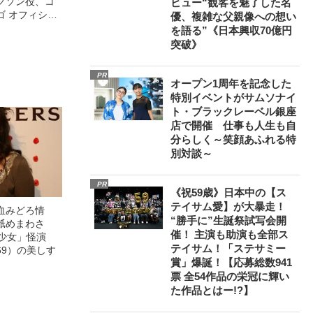
クソン役、コ
ビュー“観客を魅了した名
ゴ オフィシャ
優、複雑な父親像への想い
観客を魅了した
を語る”《日本興収70億円
像への想いを
突破》
0億円突破》
PR
オープン1周年を記念した
特別イベントがサムソナイ
ト・ブラックレーベル銀座
店で開催 仕事も人生も自
分らしく～笑顔あふれる特
別対談～
PR
《祝59歳》日本中の【ス
テイサム愛】が大暴走！
血みどろ情
“勝手に”生誕祭試写会開
舐めまわさ
催！ 主演も助演も全部ス
美少女」怪演
テイサム！「ステサミー
69）の美しす
賞」爆誕！【応募総数941
票 全54作品の栄冠に輝い
た作品とはー!?】