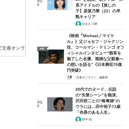
8位
8
系アイドルの【推しの
子】原菜乃華（22）の早
熟キャリア
ゆるま 小林
《映画『Michael／マイケ
ル』》父ジョセフ・ジャクソン
役、コールマン・ドミンゴ オフ
で文春オンラ
PR
ィシャルインタビュー“観客を
魅了した名優、複雑な父親像へ
の想いを語る”《日本興収70億
円突破》
「文春オンライン」編集部
20代でのヌード、伝説
の“失禁シーン”を熱演、
沢田研二との“略奪婚”の
9位
9
ウラには…田中裕子71歳
「色香のある人生」
田中 稲