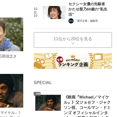
セクシー女優の先駆者
10
かたせ梨乃60歳の“私生
位
活”
10
「週刊文春」編集部
11位から20位を見る
石田信之さ
SPECIAL
PR
《映画『Michael／マイケ
ル』》父ジョセフ・ジャク
ソン役、コールマン・ドミ
l／マイケル』》
ンゴ オフィシャルインタ