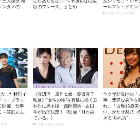
『三大怪獣 地
ならありえない「#不適切な応援
父ジョセフ・ジャ
エンタメの“元
歌のフレーズ」まとめ
ールマン・ドミン
ルインタビュー“
PR（キノフィルムズ）
名優、複雑な父親
語る”《日本興収7
記念した特別イ
《渡辺淳一原作＆娘・渡邉直子
ヤクザ顔負けの「
イト・ブラッ
監督》“女性の性”を真摯に描く意
事」豊満な身体を
で開催 仕事
欲作に黒木瞳・西岡德馬・吉田
れ…「自称16歳
く～笑顔あふ
羊が出演決定！《映画『月がみ
中、かたせ梨乃（
ている』》
ぎる“熟れ方”
パン）
PR（キノフィルムズ）