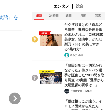
エンタメ
総合
最新
24時間
週間
月間
写真
物語』を
ない資産運用のすべて
ヤクザ顔負けの「血みど
ろ情事」豊満な身体を舐
NEW
めまわされ…「自称16歳
美少女」怪演中、かたせ
が悲しい」『北の国から』倉本聰氏（91...
梨乃（69）の美しすぎ
る“熟れ方”
ゆるま 小林
「敗因分析は一切聞かれ
なかった」侍ジャパン選
SCOOP!
手が証言した“NPB聞き取
り調査”の実態「選手から
次期監督の要求は…」
「週刊文春」編集部
次
「僕は根っこが違う。イ
ロモノ団体から来たん