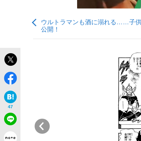
ウルトラマンも酒に溺れる……子
公開！
「敗因分析は一切聞かれなかった」侍ジャパン選
キングの誕生を、目撃せよ。
the Style
47
前
「目標達成できなかったからと言って…」サッ