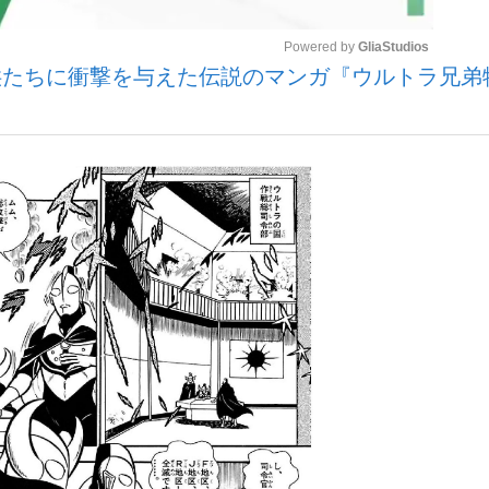
Powered by 
GliaStudios
供たちに衝撃を与えた伝説のマンガ『ウルトラ兄弟
いまさら聞け
Mute
手が証言した“NPB聞...
「クマが悪者扱いされているの
もっと見る
カー日本代表・森保一監督...