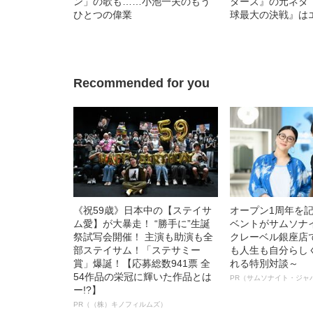
ン」の歌も……小池一夫のもう
ターズ』の元ネタ
ひとつの偉業
球最大の決戦』は
祖”だ
Recommended for you
《祝59歳》日本中の【ステイサ
オープン1周年を
ム愛】が大暴走！ “勝手に”生誕
ベントがサムソナ
祭試写会開催！ 主演も助演も全
クレーベル銀座店
部ステイサム！「ステサミー
も人生も自分らし
賞」爆誕！【応募総数941票 全
れる特別対談～
54作品の栄冠に輝いた作品とは
PR（サムソナイト・ジャ
ー!?】
PR（（株）キノフィルムズ）