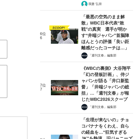
我妻 弘崇
「最悪の空気のまま解
散」WBC日本代表“敗
SCOOP!
戦”の真実 選手が明か
6位
す“井端ジャパン”首脳陣
6
ほんとうの評価「良い距
離感だったコーチは…」
「週刊文春」編集部
《WBCの裏側》大谷翔平
「幻の登板計画」、侍ジ
ャパンが語る「井口新監
7位
督」「井端ジャパンの総
7
括」…「週刊文春」が報
じたWBC2026スクープ
「週刊文春」編集部
「生理が来ないの」チョ
コバナナをくわえ、自ら
の経血を…“狂気すぎる
JK”を熱演、旧ジャニーズ