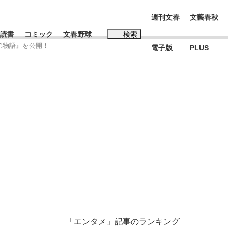
週刊文春
文藝春秋
読書
コミック
文春野球
検索
弟物語』を公開！
電子版
PLUS
インタビュー
読書
#松田聖子
む将棋
BC日本代表“敗戦”の真実 選手が明かす...
「エンタメ」記事のランキング