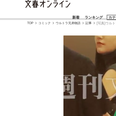
新着
ランキング
カテ
TOP
コミック
ウルトラ兄弟物語
記事
[写真]ウ
スクープ
ニュー
おすすめのキ
#藤田晋
#三
#玉木雄一郎
「90%は失敗する。でも…」本田圭佑が初め
終戦から81年