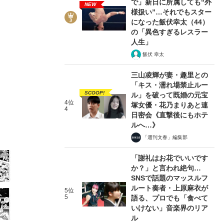
で」新日に所属しても“外
NEW
様扱い”…それでもスター
になった飯伏幸太（44）
の「異色すぎるレスラー
人生」
飯伏 幸太
4/28
三山凌輝が妻・趣里との
「キス・濡れ場禁止ルー
SCOOP!
ル」を破って既婚の元宝
4位
塚女優・花乃まりあと連
4
日密会《直撃後にもホテ
ルへ…》
「週刊文春」編集部
「謝礼はお花でいいです
か？」と言われ絶句…
SNSで話題のマッスルフ
ルート奏者・上原麻衣が
5位
5
語る、プロでも「食べて
いけない」音楽界のリア
ル