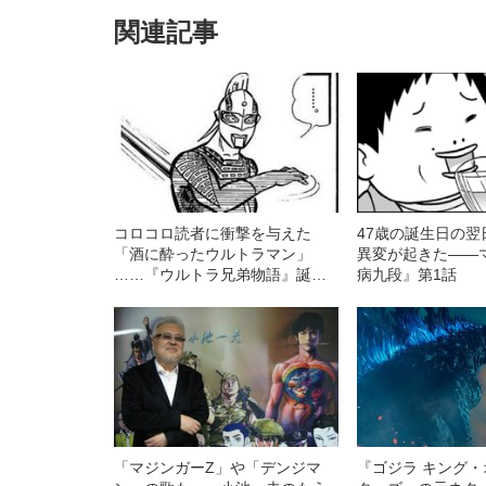
関連記事
コロコロ読者に衝撃を与えた
47歳の誕生日の
「酒に酔ったウルトラマン」
異変が起きた――
……『ウルトラ兄弟物語』誕生
病九段』第1話
秘話
「マジンガーZ」や「デンジマ
『ゴジラ キング