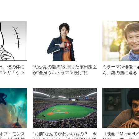
翌日、僕の体に
“幼少期の龍馬”を演じた濱田龍臣
ミラーマン俳優・
マンガ『うつ
が“全身ウルトラマン浸け”に
ん、鏡の国に還る
・オブ・モンス
“お前”なんてかわいいもの？ 今
《映画『Michae