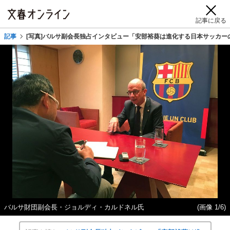
記事に戻る
記事
[写真]バルサ副会長独占インタビュー「安部裕葵は進化する日本サッカ
バルサ財団副会長・ジョルディ・カルドネル氏
(画像 1/6)