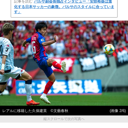
記事を読む
バルサ副会長独占インタビュー「安部裕葵は進
化する日本サッカーの象徴。バルサのスタイルに合っていま
す」
レアルに移籍した久保建英 ©文藝春秋
(画像 2/6)
縦スクロールで次の写真へ