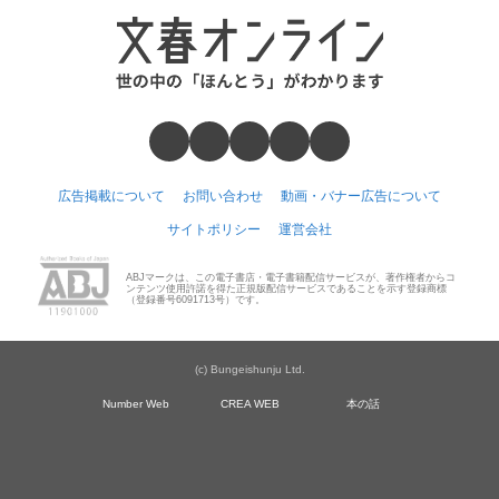
広告掲載について
お問い合わせ
動画・バナー広告について
サイトポリシー
運営会社
ABJマークは、この電子書店・電子書籍配信サービスが、著作権者からコ
ンテンツ使用許諾を得た正規版配信サービスであることを示す登録商標
（登録番号6091713号）です。
(c) Bungeishunju Ltd.
Number Web
CREA WEB
本の話