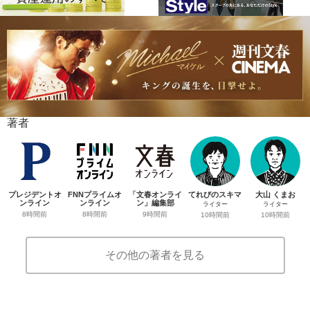
著者
プレジデントオ
FNNプライムオ
「文春オンライ
てれびのスキマ
大山 くまお
ンライン
ンライン
ン」編集部
ライター
ライター
8時間前
8時間前
9時間前
10時間前
10時間前
その他の著者を見る