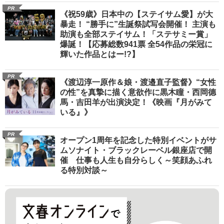
PR
《祝59歳》日本中の【ステイサム愛】が大
暴走！ “勝手に”生誕祭試写会開催！ 主演も
助演も全部ステイサム！「ステサミー賞」
爆誕！【応募総数941票 全54作品の栄冠に
輝いた作品とはー!?】
PR
《渡辺淳一原作＆娘・渡邉直子監督》“女性
の性”を真摯に描く意欲作に黒木瞳・西岡德
馬・吉田羊が出演決定！《映画『月がみて
いる』》
PR
オープン1周年を記念した特別イベントがサ
ムソナイト・ブラックレーベル銀座店で開
催 仕事も人生も自分らしく～笑顔あふれ
る特別対談～