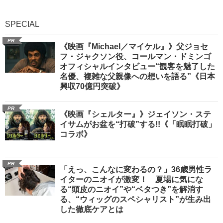
SPECIAL
PR
《映画『Michael／マイケル』》父ジョセ
フ・ジャクソン役、コールマン・ドミンゴ
オフィシャルインタビュー“観客を魅了した
名優、複雑な父親像への想いを語る”《日本
興収70億円突破》
PR
《映画『シェルター』》ジェイソン・ステ
イサムがお盆を“打破”する!!《「眠眠打破」
コラボ》
PR
「えっ、こんなに変わるの？」36歳男性ラ
イターのニオイが激変！ 夏場に気にな
る“頭皮のニオイ”や“ベタつき”を解消す
る、“ウィッグのスペシャリスト”が生み出
した徹底ケアとは