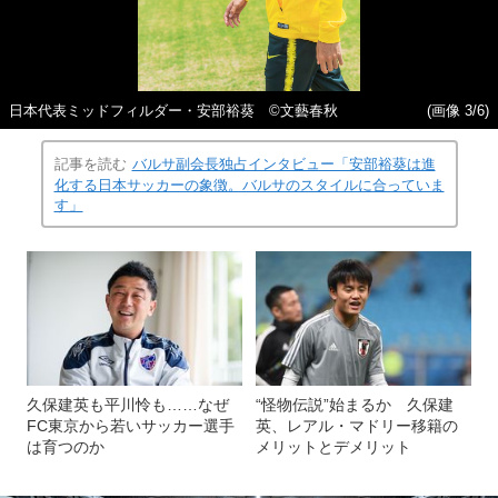
日本代表ミッドフィルダー・安部裕葵 ©文藝春秋
(画像 3/6)
記事を読む
バルサ副会長独占インタビュー「安部裕葵は進
化する日本サッカーの象徴。バルサのスタイルに合っていま
す」
久保建英も平川怜も……なぜ
“怪物伝説”始まるか 久保建
FC東京から若いサッカー選手
英、レアル・マドリー移籍の
は育つのか
メリットとデメリット