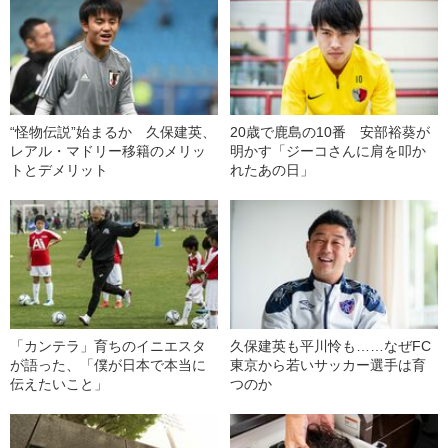
“怪物伝説”始まるか 久保建英、
20歳で鹿島の10番 安部裕葵が
レアル・マドリー移籍のメリッ
明かす「ジーコさんに肩を叩か
トとデメリット
れたあの日」
「カンテラ」育ちのイニエスタ
久保建英も平川怜も……なぜFC
が語った、「僕が日本で本当に
東京から若いサッカー選手は育
伝えたいこと」
つのか