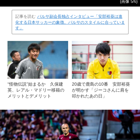
(画像 5/6)
記事を読む
バルサ副会長独占インタビュー「安部裕葵は進
化する日本サッカーの象徴。バルサのスタイルに合っていま
す」
“怪物伝説”始まるか 久保建
20歳で鹿島の10番 安部裕葵
英、レアル・マドリー移籍の
が明かす「ジーコさんに肩を
メリットとデメリット
叩かれたあの日」