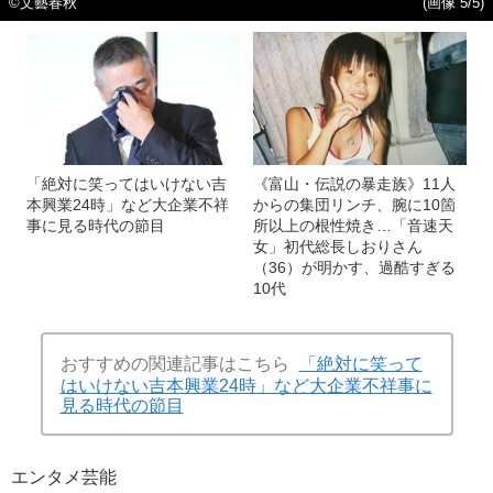
©文藝春秋
(画像 5/5)
「絶対に笑ってはいけない吉
《富山・伝説の暴走族》11人
本興業24時」など大企業不祥
からの集団リンチ、腕に10箇
事に見る時代の節目
所以上の根性焼き…「音速天
女」初代総長しおりさん
（36）が明かす、過酷すぎる
10代
おすすめの関連記事はこちら
「絶対に笑って
はいけない吉本興業24時」など大企業不祥事に
見る時代の節目
エンタメ
芸能