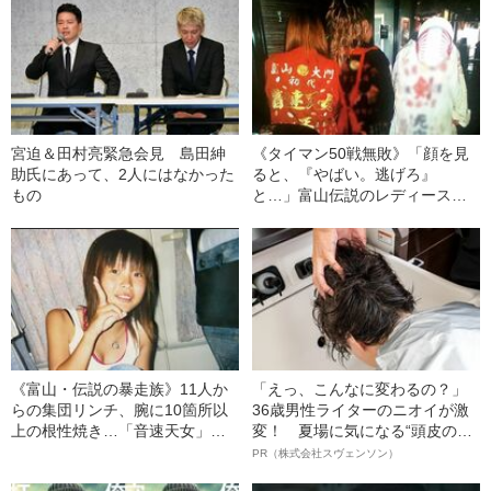
宮迫＆田村亮緊急会見 島田紳
《タイマン50戦無敗》「顔を見
助氏にあって、2人にはなかった
ると、『やばい。逃げろ』
もの
と…」富山伝説のレディース初
代総長（36）が語る、ギャルサ
ー制圧と朝までのバイク暴走
《富山・伝説の暴走族》11人か
「えっ、こんなに変わるの？」
らの集団リンチ、腕に10箇所以
36歳男性ライターのニオイが激
上の根性焼き…「音速天女」初
変！ 夏場に気になる“頭皮のニ
代総長しおりさん（36）が明か
オイ”や“ベタつき”を解消す
PR（株式会社スヴェンソン）
す、過酷すぎる10代
る、“ウィッグのスペシャリス