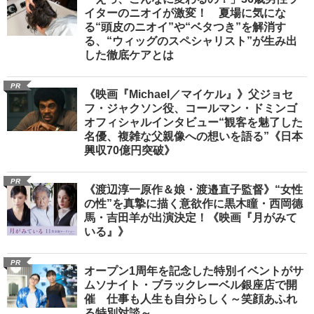
イターのニオイが激変！ 夏場に気にな
る“頭皮のニオイ”や“ベタつき”を解消す
る、“ウィッグのスペシャリスト”が生み出
した徹底ケアとは
PR
《映画『Michael／マイケル』》父ジョセ
フ・ジャクソン役、コールマン・ドミンゴ
オフィシャルインタビュー“観客を魅了した
名優、複雑な父親像への想いを語る”《日本
興収70億円突破》
PR
《渡辺淳一原作＆娘・渡邉直子監督》“女性
の性”を真摯に描く意欲作に黒木瞳・西岡德
馬・吉田羊が出演決定！《映画『月がみて
いる』》
PR
オープン1周年を記念した特別イベントがサ
ムソナイト・ブラックレーベル銀座店で開
催 仕事も人生も自分らしく～笑顔あふれ
る特別対談～