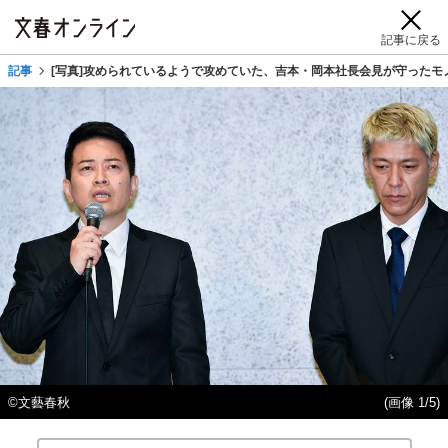
記事に戻る
記事
[写真]攻められているようで攻めていた、吉本・岡本社長会見が守ったモ
©文藝春秋
(画像 1/5)