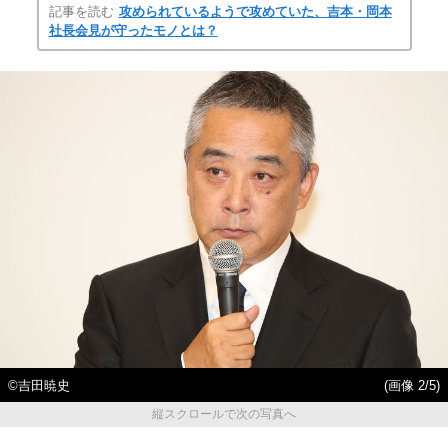
記事を読む
攻められているようで攻めていた、吉本・岡本
社長会見が守ったモノとは？
©吉田暁史
(画像 2/5)
縦スクロールで次の写真へ