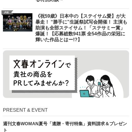
PR
《祝59歳》日本中の【ステイサム愛】が大
暴走！ “勝手に”生誕祭試写会開催！ 主演も
助演も全部ステイサム！「ステサミー賞」
爆誕！【応募総数941票 全54作品の栄冠に
輝いた作品とはー!?】
PRESENT & EVENT
週刊文春WOMAN夏号「遺贈・寄付特集」資料請求＆プレゼン
ト