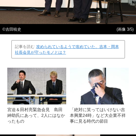
©吉田暁史
(画像 3/5)
記事を読む
攻められているようで攻めていた、吉本・岡本
社長会見が守ったモノとは？
宮迫＆田村亮緊急会見 島田
「絶対に笑ってはいけない吉
紳助氏にあって、2人にはなか
本興業24時」など大企業不祥
ったもの
事に見る時代の節目