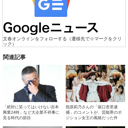
文春オンラインをフォローする
（遷移先で☆マークをクリ
ック）
関連記事
「絶対に笑ってはいけない吉本
指原莉乃さんの「坂口杏里逮
興業24時」など大企業不祥事に
捕」のコメントが、芸能界のポ
見る時代の節目
ジション女王の風格だった件