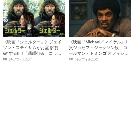
ト”が生み出した徹底ケアとは
《映画『シェルター』》ジェイ
《映画『Michael／マイケル』》
ソン・ステイサムがお盆を“打
父ジョセフ・ジャクソン役、コ
破”する!!《「眠眠打破」コラ
ールマン・ドミンゴ オフィシャ
ボ》
ルインタビュー“観客を魅了した
PR（キノフィルムズ）
PR（キノフィルムズ）
名優、複雑な父親像への想いを
語る”《日本興収70億円突破》