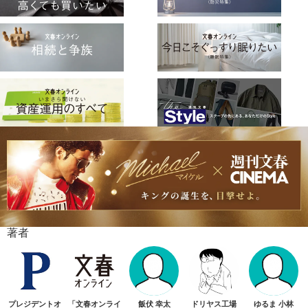
著者
プレジデントオ
「文春オンライ
飯伏 幸太
ドリヤス工場
ゆるま 小林