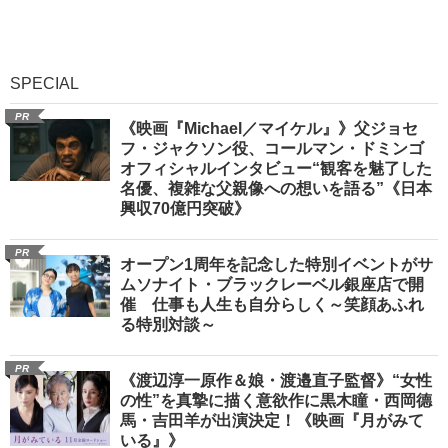
SPECIAL
PR
《映画『Michael／マイケル』》父ジョセ
フ・ジャクソン役、コールマン・ドミンゴ
オフィシャルインタビュー“観客を魅了した
名優、複雑な父親像への想いを語る”《日本
興収70億円突破》
PR
オープン1周年を記念した特別イベントがサ
ムソナイト・ブラックレーベル銀座店で開
催 仕事も人生も自分らしく～笑顔あふれ
る特別対談～
PR
《渡辺淳一原作＆娘・渡邉直子監督》“女性
の性”を真摯に描く意欲作に黒木瞳・西岡德
馬・吉田羊が出演決定！《映画『月がみて
いる』》