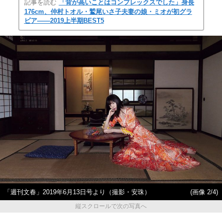
記事を読む
「背が高いことはコンプレックスでした」身長
176cm、仲村トオル・鷲尾いさ子夫妻の娘・ミオが初グラ
ビア――2019上半期BEST5
「週刊文春」2019年6月13日号より（撮影・安珠）
(画像 2/4)
縦スクロールで次の写真へ