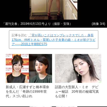
「週刊文春」2019年6月13日号より（撮影・安珠）
(画像 3/4)
記事を読む
「背が高いことはコンプレックスでした」身長
176cm、仲村トオル・鷲尾いさ子夫妻の娘・ミオが初グラビ
ア――2019上半期BEST5
新成人・広瀬すずと橋本環奈
話題の大型新人・ミオ デビ
を生んだ「奇跡の1998年世
ュー秘話 20年前の秘蔵写真
代」スゴい顔ぶれ
も公開！