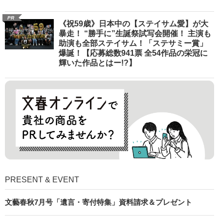
PR
《祝59歳》日本中の【ステイサム愛】が大
暴走！ “勝手に”生誕祭試写会開催！ 主演も
助演も全部ステイサム！「ステサミー賞」
爆誕！【応募総数941票 全54作品の栄冠に
輝いた作品とはー!?】
PRESENT & EVENT
文藝春秋7月号「遺言・寄付特集」資料請求＆プレゼント