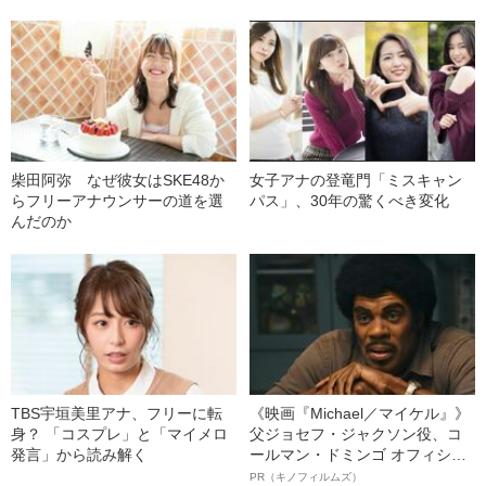
柴田阿弥 なぜ彼女はSKE48か
女子アナの登竜門「ミスキャン
らフリーアナウンサーの道を選
パス」、30年の驚くべき変化
んだのか
TBS宇垣美里アナ、フリーに転
《映画『Michael／マイケル』》
身？ 「コスプレ」と「マイメロ
父ジョセフ・ジャクソン役、コ
発言」から読み解く
ールマン・ドミンゴ オフィシャ
ルインタビュー“観客を魅了した
PR（キノフィルムズ）