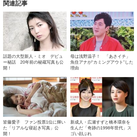
関連記事
話題の大型新人・ミオ デビュ
母は浅野温子！ 「あさイチ」
ー秘話 20年前の秘蔵写真も公
魚住アナが“カミングアウト”した
開！
理由
皆藤愛子 ファン投票1位に輝い
新成人・広瀬すずと橋本環奈を
た「リアルな寝起き写真」公
生んだ「奇跡の1998年世代」ス
開！
ゴい顔ぶれ