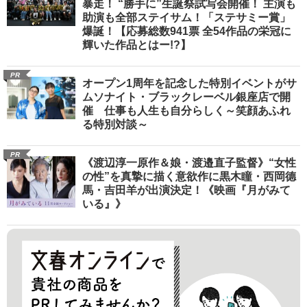
暴走！ “勝手に”生誕祭試写会開催！ 主演も
助演も全部ステイサム！「ステサミー賞」
爆誕！【応募総数941票 全54作品の栄冠に
輝いた作品とはー!?】
PR
オープン1周年を記念した特別イベントがサ
ムソナイト・ブラックレーベル銀座店で開
催 仕事も人生も自分らしく～笑顔あふれ
る特別対談～
PR
《渡辺淳一原作＆娘・渡邉直子監督》“女性
の性”を真摯に描く意欲作に黒木瞳・西岡德
馬・吉田羊が出演決定！《映画『月がみて
いる』》