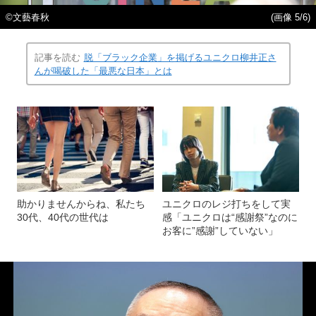
©文藝春秋
(画像 5/6)
記事を読む
脱「ブラック企業」を掲げるユニクロ柳井正さ
んが喝破した「最悪な日本」とは
助かりませんからね、私たち
ユニクロのレジ打ちをして実
30代、40代の世代は
感「ユニクロは“感謝祭”なのに
お客に”感謝”していない」