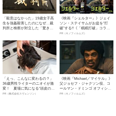
「殺意はなかった」19歳女子高
《映画『シェルター』》ジェイ
生を強姦殺害したのになぜ…裁
ソン・ステイサムがお盆を“打
判所と検察が対立した「驚きの
破”する!!《「眠眠打破」コラ
判決」（昭和42年の事件）
ボ》
PR（キノフィルムズ）
「えっ、こんなに変わるの？」
《映画『Michael／マイケル』》
36歳男性ライターのニオイが激
父ジョセフ・ジャクソン役、コ
変！ 夏場に気になる“頭皮のニ
ールマン・ドミンゴ オフィシャ
オイ”や“ベタつき”を解消す
ルインタビュー“観客を魅了した
PR（株式会社スヴェンソン）
PR（キノフィルムズ）
る、“ウィッグのスペシャリス
名優、複雑な父親像への想いを
ト”が生み出した徹底ケアとは
語る”《日本興収70億円突破》