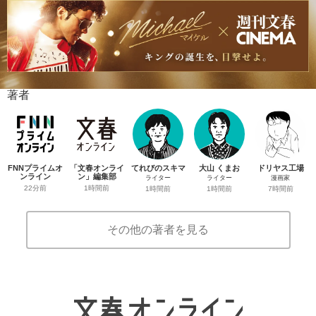
著者
FNNプライムオ
「文春オンライ
てれびのスキマ
大山 くまお
ドリヤス工場
ンライン
ン」編集部
ライター
ライター
漫画家
22分前
1時間前
1時間前
1時間前
7時間前
その他の著者を見る