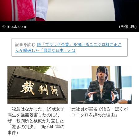
©iStock.com
(画像 3/6)
記事を読む
脱「ブラック企業」を掲げるユニクロ柳井正さ
んが喝破した「最悪な日本」とは
「殺意はなかった」19歳女子
元社員が実名で語る「ぼくが
高生を強姦殺害したのにな
ユニクロを辞めた理由」
ぜ…裁判所と検察が対立した
「驚きの判決」（昭和42年の
事件）