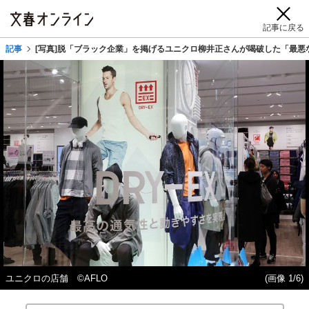
記事に戻る
記事
[写真]脱「ブラック企業」を掲げるユニクロ柳井正さんが喝破した「最悪
ユニクロの店舗 ©AFLO
(画像 1/6)