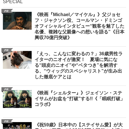
SPECIAL
PR
《映画『Michael／マイケル』》父ジョセ
フ・ジャクソン役、コールマン・ドミンゴ
オフィシャルインタビュー“観客を魅了した
名優、複雑な父親像への想いを語る”《日本
興収70億円突破》
PR
「えっ、こんなに変わるの？」36歳男性ラ
イターのニオイが激変！ 夏場に気にな
る“頭皮のニオイ”や“ベタつき”を解消す
る、“ウィッグのスペシャリスト”が生み出
した徹底ケアとは
PR
《映画『シェルター』》ジェイソン・ステ
イサムがお盆を“打破”する!!《「眠眠打破」
コラボ》
PR
《祝59歳》日本中の【ステイサム愛】が大