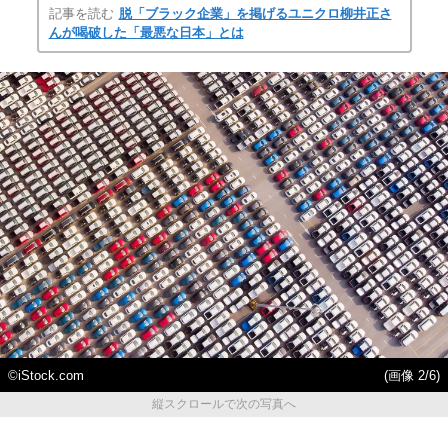
記事を読む
脱「ブラック企業」を掲げるユニクロ柳井正さ
んが喝破した「最悪な日本」とは
©iStock.com
(画像 2/6)
縦スクロールで次の写真へ