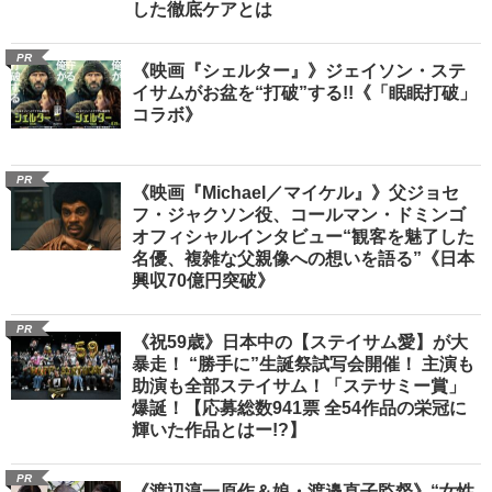
した徹底ケアとは
PR
《映画『シェルター』》ジェイソン・ステ
イサムがお盆を“打破”する!!《「眠眠打破」
コラボ》
PR
《映画『Michael／マイケル』》父ジョセ
フ・ジャクソン役、コールマン・ドミンゴ
オフィシャルインタビュー“観客を魅了した
名優、複雑な父親像への想いを語る”《日本
興収70億円突破》
PR
《祝59歳》日本中の【ステイサム愛】が大
暴走！ “勝手に”生誕祭試写会開催！ 主演も
助演も全部ステイサム！「ステサミー賞」
爆誕！【応募総数941票 全54作品の栄冠に
輝いた作品とはー!?】
PR
《渡辺淳一原作＆娘・渡邉直子監督》“女性