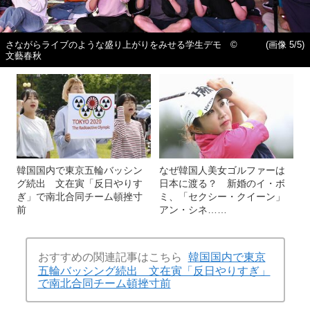
さながらライブのような盛り上がりをみせる学生デモ ©
(画像 5/5)
文藝春秋
韓国国内で東京五輪バッシン
なぜ韓国人美女ゴルファーは
グ続出 文在寅「反日やりす
日本に渡る？ 新婚のイ・ボ
ぎ」で南北合同チーム頓挫寸
ミ、「セクシー・クイーン」
前
アン・シネ……
おすすめの関連記事はこちら
韓国国内で東京
五輪バッシング続出 文在寅「反日やりすぎ」
で南北合同チーム頓挫寸前