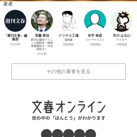
著者
「週刊文春」編
斉藤 章佳
ドリヤス工場
井手 裕彦
市川 はるひ
集部
西川口榎本クリニ
漫画家
ジャーナリスト
ライター
ック副院長（精神
31分前
6時間前
7時間前
7時間前
保健福祉士・社会
福祉士）
31分前
その他の著者を見る