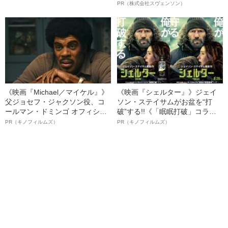
ル・かわけい（28）が「ずっと
オイ”や“ベタつき”を解消す
PR（株式会社スヴェンソン）
運がいい」と言えるワケ
る、“ウィッグのスペシャリス
ト”が生み出した徹底ケアとは
《映画『Michael／マイケル』》
《映画『シェルター』》ジェイ
父ジョセフ・ジャクソン役、コ
ソン・ステイサムがお盆を“打
ールマン・ドミンゴ オフィシャ
破”する!!《「眠眠打破」コラ
ルインタビュー“観客を魅了した
ボ》
PR（キノフィルムズ）
PR（キノフィルムズ）
名優、複雑な父親像への想いを
語る”《日本興収70億円突破》