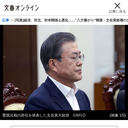
記事に戻る
記事
[写真]経済、対北、対米関係も悪化……"八方塞がり"韓国・文在寅政権
曺国法相の辞任を発表した文在寅大統領 ©AFLO
(画像 1/5)