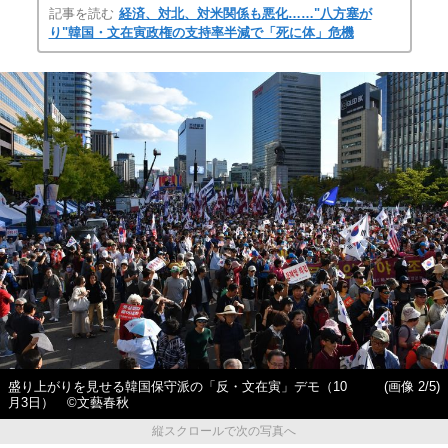
記事を読む
経済、対北、対米関係も悪化……"八方塞が
り"韓国・文在寅政権の支持率半減で「死に体」危機
盛り上がりを見せる韓国保守派の「反・文在寅」デモ（10
(画像 2/5)
月3日） ©文藝春秋
縦スクロールで次の写真へ