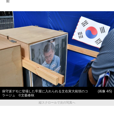
前
保守派デモに登場した牢屋に入れられる文在寅大統領のコ
(画像 4/5)
ラージュ ©文藝春秋
縦スクロールで次の写真へ