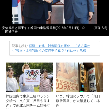
安倍首相と握手する韓国の李洛淵首相(2018年9月11日) ©
(画像 3/5)
共同通信社
記事を読む
経済、対北、対米関係も悪化……"八方塞が
り"韓国・文在寅政権の支持率半減で「死に体」危機
韓国国内で東京五輪バッシン
いま、韓国のソウルで「旭日
グ続出 文在寅「反日やりす
旗居酒屋」が大繁盛している
ぎ」で南北合同チーム頓挫寸
件