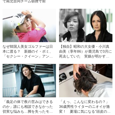
で南北合同チーム頓挫寸前
なぜ韓国人美女ゴルファーは日
【独自】昭和の大女優・小川真
本に渡る？ 新婚のイ・ボミ、
由美（享年86）が鹿児島で3月に
「セクシー・クイーン」アン・
死去していた 実娘が明かす
シネ……
「毒母」の素顔と空白の晩年
「義足の体で夜の営みはできる
「えっ、こんなに変わるの？」
のか」誰にも相談できなかった
36歳男性ライターのニオイが激
切実な悩みも…脚を失ったモデ
変！ 夏場に気になる“頭皮のニ