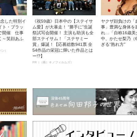
記念した特別イ
《祝59歳》日本中の【ステイサ
ヤクザ顔負けの「
イト・ブラッ
ム愛】が大暴走！ “勝手に”生誕
事」豊満な身体を
で開催 仕事
祭試写会開催！ 主演も助演も全
れ…「自称16歳
く～笑顔あふ
部ステイサム！「ステサミー
中、かたせ梨乃（
賞」爆誕！【応募総数941票 全
ぎる“熟れ方”
54作品の栄冠に輝いた作品とは
パン）
ー!?】
PR（（株）キノフィルムズ）