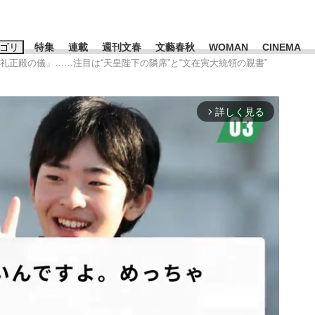
ゴリ
特集
連載
週刊文春
文藝春秋
WOMAN
CINEMA
礼正殿の儀」……注目は“天皇陛下の隣席”と“文在寅大統領の親書”
キーワード入力
ス
エンタメ
ライフ
ビジネス
詳しく見る
arrow_forward_ios
ーワードタグ一覧
山凌輝
#高市早苗
#後藤真希
#森岡毅
#城彰二
#内田有紀
観る将棋、読
#亀和田武
て明かした日本代表監督に...
「最悪の空気のまま解散」W