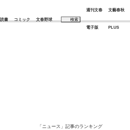
週刊文春
文藝春秋
読書
コミック
文春野球
検索
電子版
PLUS
インタビュー
読書
#松田聖子
む将棋
BC日本代表“敗戦”の真実 選手が明かす...
「ニュース」記事のランキング