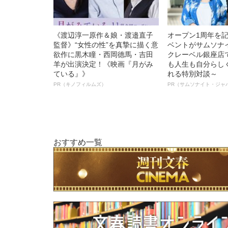
《渡辺淳一原作＆娘・渡邉直子
オープン1周年を
監督》“女性の性”を真摯に描く意
ベントがサムソナ
欲作に黒木瞳・西岡德馬・吉田
クレーベル銀座店
羊が出演決定！《映画『月がみ
も人生も自分らし
ている』》
れる特別対談～
PR（キノフィルムズ）
PR（サムソナイト・ジャ
おすすめ一覧