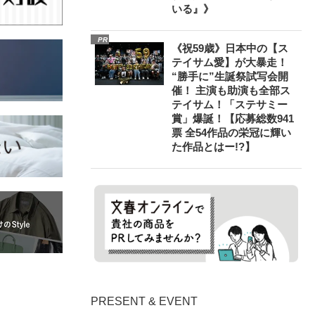
いる』》
PR
《祝59歳》日本中の【ス
テイサム愛】が大暴走！
“勝手に”生誕祭試写会開
催！ 主演も助演も全部ス
テイサム！「ステサミー
賞」爆誕！【応募総数941
票 全54作品の栄冠に輝い
た作品とはー!?】
PRESENT & EVENT