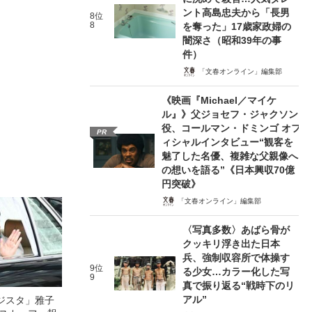
ント高島忠夫から「長男
8位
8
を奪った」17歳家政婦の
闇深さ（昭和39年の事
件）
「文春オンライン」編集部
《映画『Michael／マイケ
ル』》父ジョセフ・ジャクソン
役、コールマン・ドミンゴ オフ
PR
ィシャルインタビュー“観客を
魅了した名優、複雑な父親像へ
の想いを語る”《日本興収70億
円突破》
「文春オンライン」編集部
〈写真多数〉あばら骨が
クッキリ浮き出た日本
兵、強制収容所で体操す
9位
る少女…カラー化した写
9
真で振り返る“戦時下のリ
アル”
ジスタ」雅子