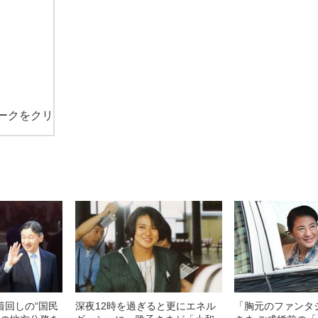
ークをクリ
着回しの“国民
深夜12時を過ぎると更にエネル
「胸元のファンタ