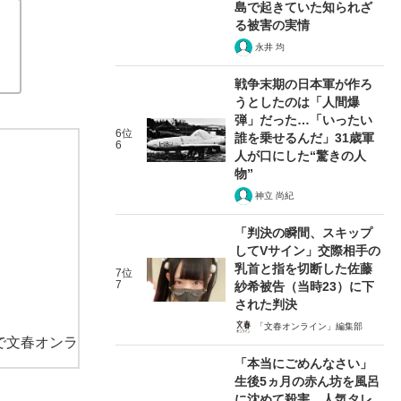
島で起きていた知られざ
る被害の実情
永井 均
戦争末期の日本軍が作ろ
うとしたのは「人間爆
弾」だった…「いったい
6位
誰を乗せるんだ」31歳軍
6
人が口にした“驚きの人
物”
神立 尚紀
「判決の瞬間、スキップ
してVサイン」交際相手の
乳首と指を切断した佐藤
7位
7
紗希被告（当時23）に下
された判決
「文春オンライン」編集部
で文春オンラ
「本当にごめんなさい」
生後5ヵ月の赤ん坊を風呂
に沈めて殺害…人気タレ