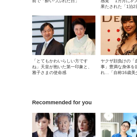
前で「酔いつぶれた日」
感覚” 1カ月に3
果たされた「1泊
とは
「とてもかわいらしい方です
ヤクザ顔負けの「
ね」天皇が抱いた第一印象と、
事」豊満な身体を
雅子さまの使命感
れ…「自称16歳美
中、かたせ梨乃（
ぎる“熟れ方”
Recommended for you