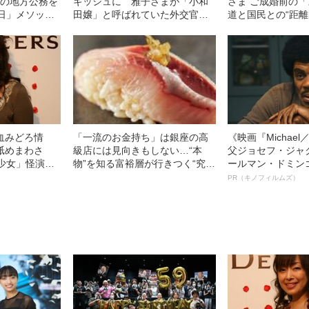
つの地方公務を
ギッシュに 雅子さまが「小和
さま ご成婚前の
2日」メソッド
田嬢」と呼ばれていた外交官時
道と国民との“距離
代
血みどろ情
「一流のお金持ち」は銀座の高
《映画『Michae
舐めまわさ
級店には見向きもしない…“本
父ジョセフ・ジャ
少女」怪演
物”を知る富裕層が行きつく“究極
ールマン・ドミン
69）の美しす
のスシ”の正体
ルインタビュー“
PR（キノフィルムズ）
名優、複雑な父親
語る”《日本興収7