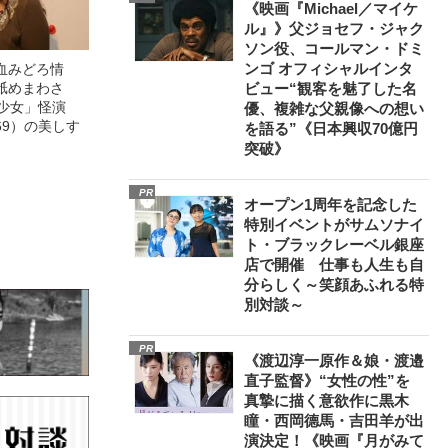
《映画『Michael／マイケ
ル』》父ジョセフ・ジャク
ソン役、コールマン・ドミ
ンゴ オフィシャルインタ
血みどろ情
舐めまわさ
ビュー“観客を魅了した名
美少女」怪演
優、複雑な父親像への想い
69）の美しす
を語る”《日本興収70億円
突破》
PR
オープン1周年を記念した
特別イベントがサムソナイ
ト・ブラックレーベル銀座
店で開催 仕事も人生も自
分らしく～笑顔あふれる特
別対談～
PR
《渡辺淳一原作＆娘・渡邉
直子監督》“女性の性”を
真摯に描く意欲作に黒木
瞳・西岡德馬・吉田羊が出
演決定！《映画『月がみて