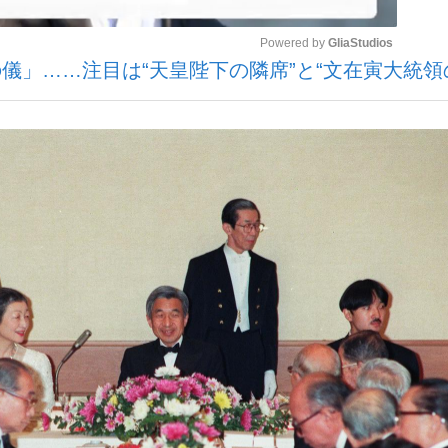
Powered by 
GliaStudios
儀」……注目は“天皇陛下の隣席”と“文在寅大統領
いまさら聞け
Mute
手が証言した“NPB聞...
「クマが悪者扱いされているの
もっと見る
カー日本代表・森保一監督...