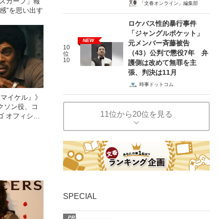
「スカーフ」報
「文春オンライン」編集部
感”を思い出す
ロケバス性的暴行事件
「ジャングルポケット」
NEW
元メンバー斉藤被告
10
（43）公判で懲役7年 弁
位
10
護側は改めて無罪を主
張、判決は11月
時事ドットコム
l／マイケル』》
クソン役、コ
11位から20位を見る
ゴ オフィシャ
観客を魅了した
像への想いを
0億円突破》
SPECIAL
PR