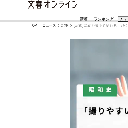
新着
ランキング
カテ
TOP
ニュース
記事
[写真]皇族の減少で変わる「即位
スクープ
ニュー
おすすめのキ
#藤田晋
#三
#玉木雄一郎
「90%は失敗する。でも…」本田圭佑が初め
終戦から81年