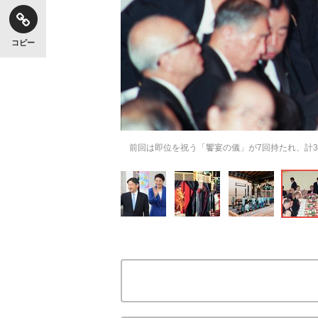
コピー
前回は即位を祝う「饗宴の儀」が7回持たれ、計3