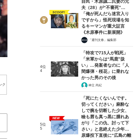
自民・木原誠二氏妻の元
夫（28）が“不審死”…
SCOOP!
「俺が死んだら迷宮入り
ですから」怪死現場を知
るキーマンが重大証言
《木原事件に新展開》
5/10
「週刊文春」編集部
「特攻で715人が戦死」
「米軍からは“馬鹿”扱
い」…発案者なのに「人
4位
4
間爆弾・桜花」に乗れな
かった男のその後
ンク
神立 尚紀
「死にたくないんです。
切ってください」麻酔な
しで腕を切断した少女、
瞼も唇も真っ黒に腫れあ
NEW
がり「この仇、討って下
5位
5
さい」と息絶えた少年…
原爆投下直後に“広島の離