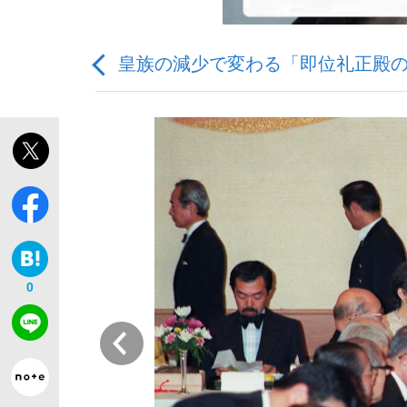
皇族の減少で変わる「即位礼正殿の
「敗因分析は一切聞かれなかった」侍ジャパン選
キングの誕生を、目撃せよ。
0
the Style
前
「目標達成できなかったからと言って…」サッ