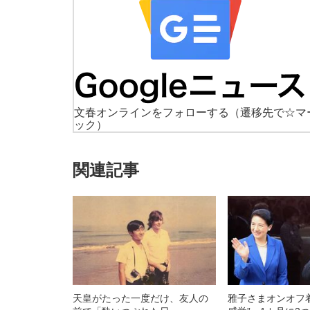
文春オンラインをフォローする
（遷移先で☆マ
ック）
関連記事
天皇がたった一度だけ、友人の
雅子さまオンオフ