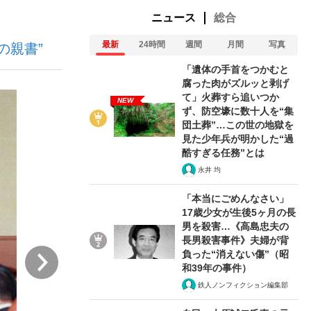
ニュース
総合
最新
24時間
週間
月間
写真
の親書”
ない資産運用のすべて
「遺体の手首をつかむと
腐った肉がズルッと剥げ
て」火葬すら追いつか
NEW
ず、防空壕に数十人を“集
が悲しい」『北の国から』倉本聰氏（91...
団土葬”…この世の地獄を
見た少年兵が明かした“過
酷すぎる任務”とは
永井 均
「本当にごめんなさい」
17歳少女が生後5ヶ月の長
男を殺害…《高島忠夫の
長男殺害事件》夫婦が背
次
負った“消えない傷”（昭
和39年の事件）
鉄人ノンフィクション編集部