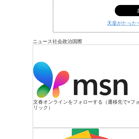
天皇がたった
ニュース
社会
政治
国際
文春オンラインをフォローする
（遷移先で+フ
リック）