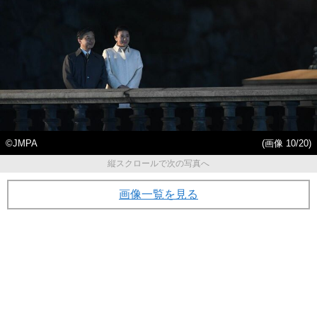
©JMPA
(画像 10/20)
縦スクロールで次の写真へ
画像一覧を見る