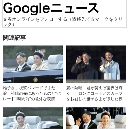
文春オンラインをフォローする
（遷移先で☆マークをクリ
ック）
関連記事
雅子さま祝賀パレードでまた
嵐の熱唱「君が笑えば世界は輝
涙 視線の先にあったものと“パ
く」 ロングコートとスカーフ
レード1時間前”の意外な表情
をお召しの雅子さまが涙した夜