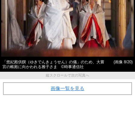
「悠紀殿供饌（ゆきでんきょうせん）の儀」のため、大嘗
(画像 8/20)
宮の帳殿に向かわれる雅子さま ©時事通信社
縦スクロールで次の写真へ
画像一覧を見る