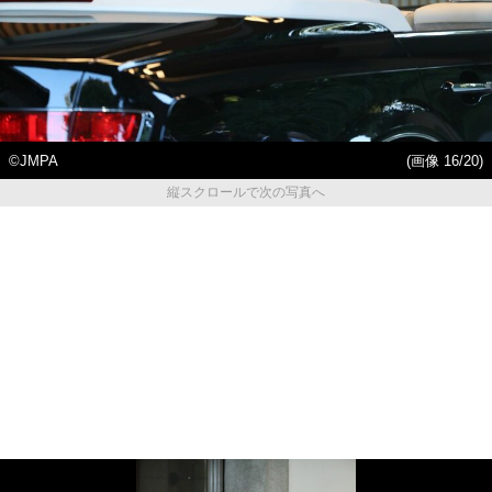
©JMPA
(画像 16/20)
縦スクロールで次の写真へ