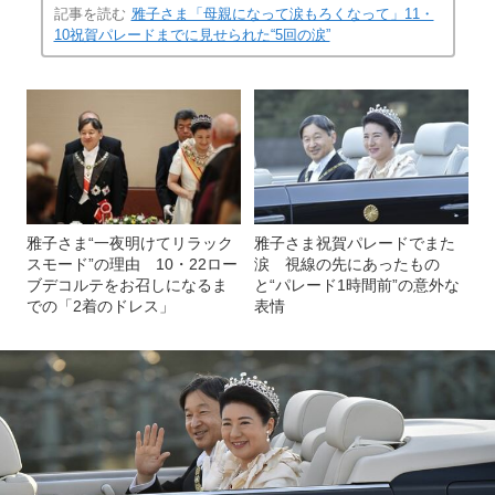
記事を読む
雅子さま「母親になって涙もろくなって」11・
10祝賀パレードまでに見せられた“5回の涙”
雅子さま“一夜明けてリラック
雅子さま祝賀パレードでまた
スモード”の理由 10・22ロー
涙 視線の先にあったもの
ブデコルテをお召しになるま
と“パレード1時間前”の意外な
での「2着のドレス」
表情