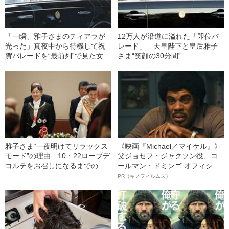
「一瞬、雅子さまのティアラが
12万人が沿道に溢れた「即位パ
光った」真夜中から待機して祝
レード」 天皇陛下と皇后雅子
賀パレードを“最前列”で見た女性
さま“笑顔の30分間”
の思い
雅子さま“一夜明けてリラックス
《映画『Michael／マイケル』》
モード”の理由 10・22ローブデ
父ジョセフ・ジャクソン役、コ
コルテをお召しになるまでの「2
ールマン・ドミンゴ オフィシャ
着のドレス」
ルインタビュー“観客を魅了した
PR（キノフィルムズ）
名優、複雑な父親像への想いを
語る”《日本興収70億円突破》