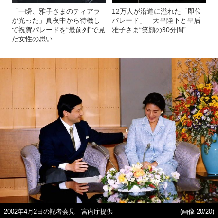
「一瞬、雅子さまのティアラ
12万人が沿道に溢れた「即位
が光った」真夜中から待機し
パレード」 天皇陛下と皇后
て祝賀パレードを“最前列”で見
雅子さま“笑顔の30分間”
た女性の思い
2002年4月2日の記者会見 宮内庁提供
(画像 20/20)