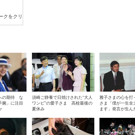
ークをクリ
への期待 な
須崎ご静養で日焼けされた“大人
雅子さまの心を打
手腕」に注目
ワンピ”の愛子さま 高校最後の
さま「僕が一生全
か
夏休み
ます」発言が生ん