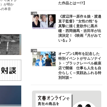
た作品とはー!?】
4）が明か
への本音
PR
《渡辺淳一原作＆娘・渡邉
直子監督》“女性の性”を
真摯に描く意欲作に黒木
瞳・西岡德馬・吉田羊が出
演決定！《映画『月がみて
いる』》
PR
オープン1周年を記念した
特別イベントがサムソナイ
ト・ブラックレーベル銀座
店で開催 仕事も人生も自
分らしく～笑顔あふれる特
別対談～