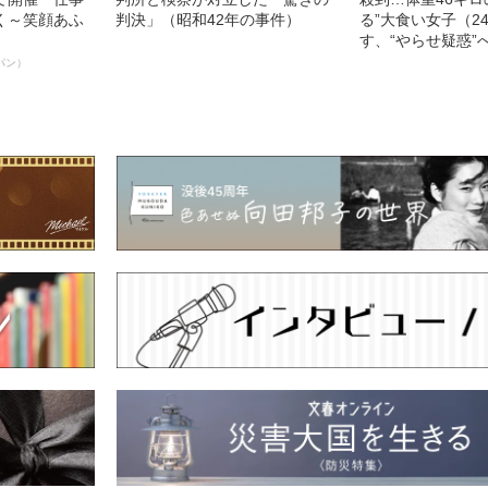
く～笑顔あふ
判決」（昭和42年の事件）
る”大食い女子（2
す、“やらせ疑惑”
パン）