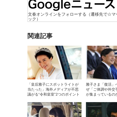
文春オンラインをフォローする
（遷移先で☆マ
ック）
関連記事
「皇后雅子にスポットライトが
雅子さま「復活」
当たった」海外メディアが不思
ぜ「ご体調や外交
議がる“令和皇室”2つのポイント
が集まっているの