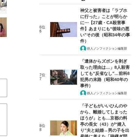
神父と被害者は「ラブホ
に行った」ことが明らか
に⋯【27歳・CA殺害事
6位
件】あまりにも“後味の悪
6
い”その後（昭和34年の事
件）
鉄人ノンフィクション編集部
「遺体からズボンを剥ぎ
取った理由は…」8人殺害
しても“反省なし”…前科8
7位
7
犯男の末路（昭和40年の
事件）
鉄人ノンフィクション編集部
「子どもがいいひんのや
から、離婚してしまった
ほうが」とも…京都の料
亭の長女（43）が“婿入
8位
8
り”夫と結婚→男の子を出
産後に考えた「跡継ぎ問