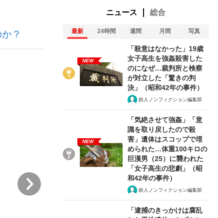
ニュース
総合
最新
24時間
週間
月間
写真
のか？
ない資産運用のすべて
「殺意はなかった」19歳
女子高生を強姦殺害した
NEW
のになぜ…裁判所と検察
が対立した「驚きの判
が悲しい」『北の国から』倉本聰氏（91...
決」（昭和42年の事件）
鉄人ノンフィクション編集部
「気絶させて強姦」「意
識を取り戻したので殺
害」遺体はスコップで埋
NEW
められた…体重100キロの
巨漢男（25）に襲われた
「女子高生の悲劇」（昭
次
和42年の事件）
鉄人ノンフィクション編集部
「逮捕のきっかけは腐乱