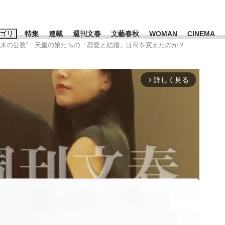
ゴリ
特集
連載
週刊文春
文藝春秋
WOMAN
CINEMA
と“将来の公務” 天皇の娘たちの「恋愛と結婚」は何を変えたのか？
キーワード入力
ス
エンタメ
ライフ
ビジネス
詳しく見る
arrow_forward_ios
ーワードタグ一覧
山凌輝
#高市早苗
#後藤真希
#森岡毅
#城彰二
#内田有紀
観る将棋、読
#亀和田武
て明かした日本代表監督に...
「最悪の空気のまま解散」W