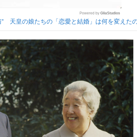
Powered by 
GliaStudios
公務” 天皇の娘たちの「恋愛と結婚」は何を変えた
いまさら聞け
Mute
手が証言した“NPB聞...
「クマが悪者扱いされているの
もっと見る
カー日本代表・森保一監督...