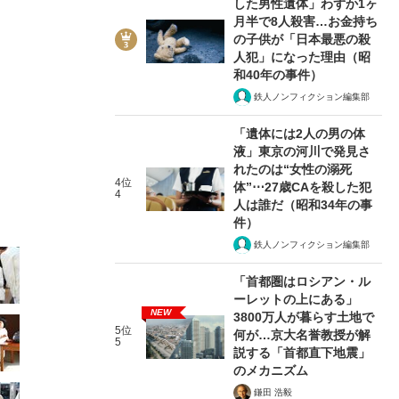
した男性遺体」わずか1ヶ
月半で8人殺害…お金持ち
の子供が「日本最悪の殺
人犯」になった理由（昭
和40年の事件）
鉄人ノンフィクション編集部
3/41
「遺体には2人の男の体
液」東京の河川で発見さ
れたのは“女性の溺死
4位
体”⋯27歳CAを殺した犯
4
人は誰だ（昭和34年の事
件）
鉄人ノンフィクション編集部
「首都圏はロシアン・ル
ーレットの上にある」
NEW
3800万人が暮らす土地で
5位
何が…京大名誉教授が解
5
説する「首都直下地震」
のメカニズム
鎌田 浩毅