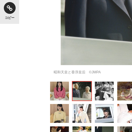
コピー
昭和天皇と香淳皇后 ©JMPA