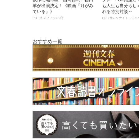
羊が出演決定！《映画『月がみ
も人生も自分らし
ている』》
れる特別対談～
PR（キノフィルムズ）
PR（サムソナイト・ジャ
おすすめ一覧