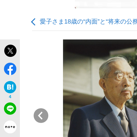
愛子さま18歳の“内面”と“将来の
「敗因分析は一切聞かれなかった」侍ジャパン選
キングの誕生を、目撃せよ。
4
the Style
前
「目標達成できなかったからと言って…」サッ