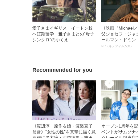
愛子さまイギリス・イートン校
《映画『Michae
へ短期留学 雅子さまとの“母子
父ジョセフ・ジャ
シンクロ”のゆくえ
ールマン・ドミン
ルインタビュー“
PR（キノフィルムズ）
名優、複雑な父親
語る”《日本興収7
Recommended for you
《渡辺淳一原作＆娘・渡邉直子
オープン1周年を
監督》“女性の性”を真摯に描く意
ベントがサムソナ
欲作に黒木瞳・西岡德馬・吉田
クレーベル銀座店