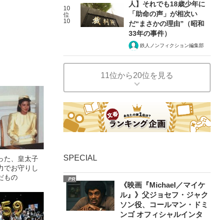
人】それでも18歳少年に
10
「助命の声」が相次い
位
10
だ“まさかの理由”（昭和
33年の事件）
鉄人ノンフィクション編集部
11位から20位を見る
SPECIAL
った、皇太子
力でお守りし
だもの
PR
《映画『Michael／マイケ
ル』》父ジョセフ・ジャク
ソン役、コールマン・ドミ
ンゴ オフィシャルインタ