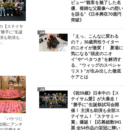
ビュー“観客を魅了した名
優、複雑な父親像への想い
を語る”《日本興収70億円
突破》
中の【ステイサ
“勝手に”生誕
PR
「えっ、こんなに変わる
主演も助演も全
の？」36歳男性ライター
ステサミー
ズ）
のニオイが激変！ 夏場に
数941票 全
気になる“頭皮のニオ
輝いた作品とは
イ”や“ベタつき”を解消す
る、“ウィッグのスペシャ
リスト”が生み出した徹底
ケアとは
PR
《祝59歳》日本中の【ス
テイサム愛】が大暴走！
“勝手に”生誕祭試写会開
催！ 主演も助演も全部ス
テイサム！「ステサミー
」「バケツに
賞」爆誕！【応募総数941
動画にアンチ
票 全54作品の栄冠に輝い
の“可愛すぎ