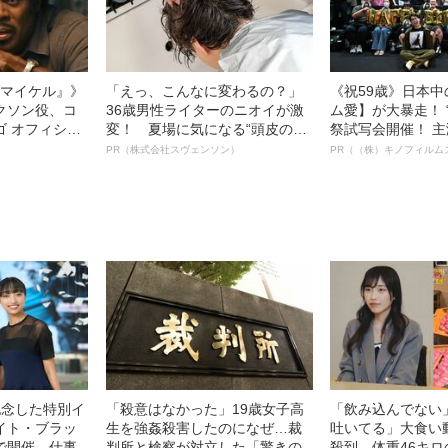
l／マイケル』》
「えっ、こんなに変わるの？」
《祝59歳》日本
クソン役、コ
36歳男性ライターのニオイが激
ム愛】が大暴走！ 
ゴ オフィシャ
変！ 夏場に気になる“頭皮のニ
祭試写会開催！ 
観客を魅了した
オイ”や“ベタつき”を解消す
部ステイサム！「
PR（株式会社スヴェンソン）
PR（（株）キノフィルム
像への想いを
る、“ウィッグのスペシャリス
賞」爆誕！【応募総
0億円突破》
ト”が生み出した徹底ケアとは
54作品の栄冠に
ー!?】
記念した特別イ
「殺意はなかった」19歳女子高
「飲み込んでない
イト・ブラッ
生を強姦殺害したのになぜ…裁
吐いてる」大食い
で開催 仕事
判所と検察が対立した「驚きの
殺到…体重46キロ