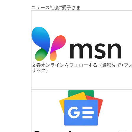
ニュース
社会
#愛子さま
文春オンラインをフォローする
（遷移先で+フ
リック）