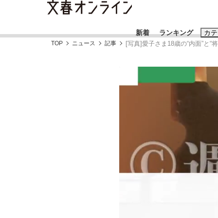
新着
ランキング
カテ
TOP
ニュース
記事
[写真]愛子さま18歳の“内面”
スクープ
ニュー
おすすめのキ
#藤田晋
#三
#玉木雄一郎
「90%は失敗する。でも…」本田圭佑が初め
終戦から81年