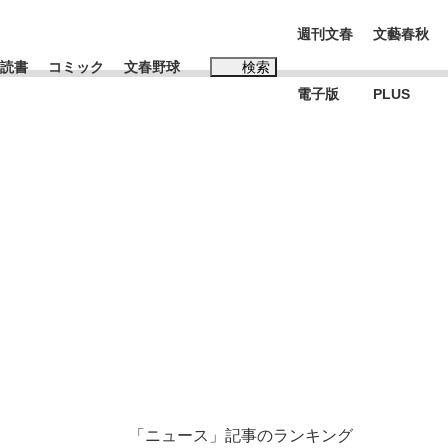
週刊文春
文藝春秋
読書
コミック
文春野球
検索
電子版
PLUS
インタビュー
読書
#松田聖子
む将棋
BC日本代表“敗戦”の真実 選手が明かす...
「ニュース」記事のランキング