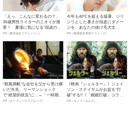
「えっ、こんなに変わるの？」
今年も40℃を超える猛暑。ジリ
36歳男性ライターのニオイが激
ジリとした暑さが頭皮にダメー
変！ 夏場に気になる“頭皮のニ
ジを。あなたの抜け毛大丈
オイ”や“ベタつき”を解消す
夫！？
PR（株式会社スヴェンソン）
PR（銀座総合美容クリニック）
る、“ウィッグのスペシャリス
ト”が生み出した徹底ケアとは
“順風満帆”な会社を父から受け継
《映画『シェルター』》ジェイ
いだ矢先、リーマンショック
ソン・ステイサムがお盆を“打
で“絶望的状況”に…→「一時期は
破”する!!《「眠眠打破」コラ
納品3年待ち」のヒット商品を生
ボ》
PR（オープンハウスグループ）
PR（キノフィルムズ）
んで危機を脱した四代目社長が
明かす、“逆転の戦術”