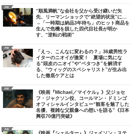
PR
“順風満帆”な会社を父から受け継いだ矢
先、リーマンショックで“絶望的状況”に…
→「一時期は納品3年待ち」のヒット商品を
生んで危機を脱した四代目社長が明か
す、“逆転の戦術”
PR
「えっ、こんなに変わるの？」36歳男性ラ
イターのニオイが激変！ 夏場に気にな
る“頭皮のニオイ”や“ベタつき”を解消す
る、“ウィッグのスペシャリスト”が生み出
した徹底ケアとは
PR
《映画『Michael／マイケル』》父ジョセ
フ・ジャクソン役、コールマン・ドミンゴ
オフィシャルインタビュー“観客を魅了した
名優、複雑な父親像への想いを語る”《日本
興収70億円突破》
PR
《映画『シェルター』》ジェイソン・ステ