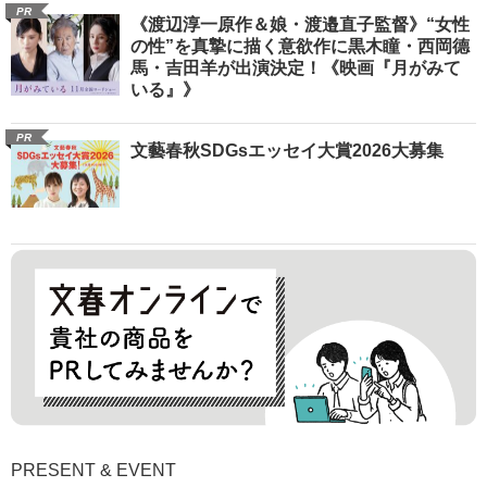
PR
《渡辺淳一原作＆娘・渡邉直子監督》“女性
の性”を真摯に描く意欲作に黒木瞳・西岡德
馬・吉田羊が出演決定！《映画『月がみて
いる』》
PR
文藝春秋SDGsエッセイ大賞2026大募集
PRESENT & EVENT