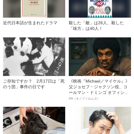
近代日本語が生まれたドラマ
殺した「敵」は26人、殺した
「味方」は40人！
ご存知ですか？ 2月17日は「死
《映画『Michael／マイケル』》
のう団」事件の日です
父ジョセフ・ジャクソン役、コ
ールマン・ドミンゴ オフィシャ
ルインタビュー“観客を魅了した
PR（キノフィルムズ）
名優、複雑な父親像への想いを
語る”《日本興収70億円突破》