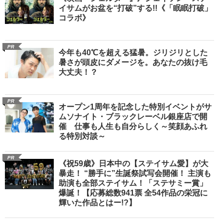
イサムがお盆を“打破”する!!《「眠眠打破」
コラボ》
PR
今年も40℃を超える猛暑。ジリジリとした
暑さが頭皮にダメージを。あなたの抜け毛
大丈夫！？
PR
オープン1周年を記念した特別イベントがサ
ムソナイト・ブラックレーベル銀座店で開
催 仕事も人生も自分らしく～笑顔あふれ
る特別対談～
PR
《祝59歳》日本中の【ステイサム愛】が大
暴走！ “勝手に”生誕祭試写会開催！ 主演も
助演も全部ステイサム！「ステサミー賞」
爆誕！【応募総数941票 全54作品の栄冠に
輝いた作品とはー!?】