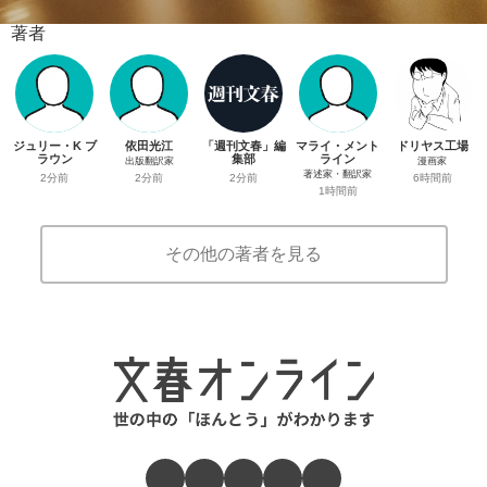
著者
ジュリー・K ブ
依田光江
「週刊文春」編
マライ・メント
ドリヤス工場
ラウン
集部
ライン
出版翻訳家
漫画家
著述家・翻訳家
2分前
2分前
2分前
6時間前
1時間前
その他の著者を見る