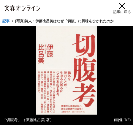
記事に戻る
記事
[写真]詩人・伊藤比呂美はなぜ「切腹」に興味をひかれたのか
『切腹考』（伊藤比呂美 著）
(画像 1/2)