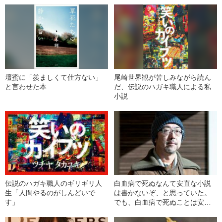
壇蜜に「羨ましくて仕方ない」
尾崎世界観が苦しみながら読ん
と言わせた本
だ、伝説のハガキ職人による私
小説
伝説のハガキ職人のギリギリ人
白血病で死ぬなんて安直な小説
生「人間やるのがしんどいで
は書かないぞ、と思っていた。
す」
でも、白血病で死ぬことは安直
なことではない。それどころか
普遍的なこと。──長嶋有（後