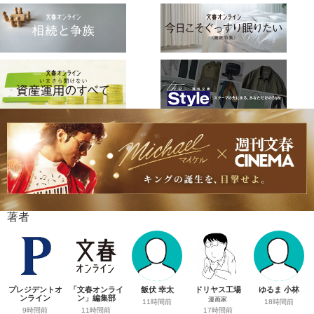
著者
プレジデントオ
「文春オンライ
飯伏 幸太
ドリヤス工場
ゆるま 小林
ンライン
ン」編集部
漫画家
11時間前
18時間前
9時間前
11時間前
17時間前