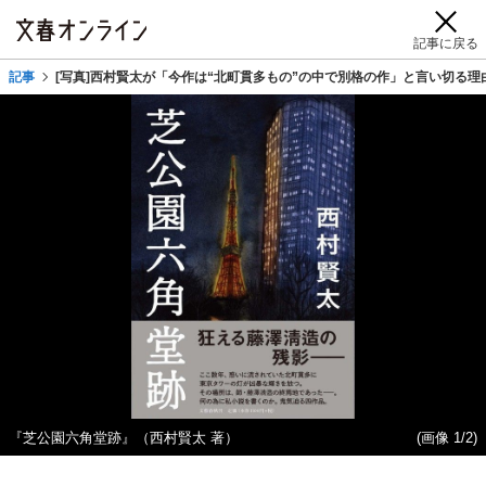
記事に戻る
記事
[写真]西村賢太が「今作は“北町貫多もの”の中で別格の作」と言い切る理
『芝公園六角堂跡』（西村賢太 著）
(画像 1/2)