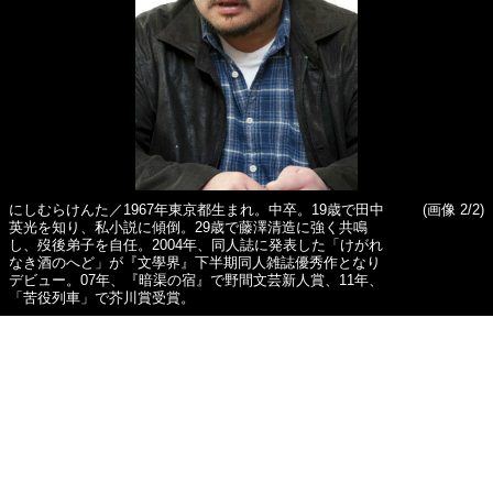
にしむらけんた／1967年東京都生まれ。中卒。19歳で田中
(画像 2/2)
英光を知り、私小説に傾倒。29歳で藤澤清造に強く共鳴
し、歿後弟子を自任。2004年、同人誌に発表した「けがれ
なき酒のへど」が『文學界』下半期同人雑誌優秀作となり
デビュー。07年、『暗渠の宿』で野間文芸新人賞、11年、
「苦役列車」で芥川賞受賞。