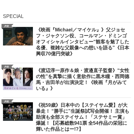
SPECIAL
PR
《映画『Michael／マイケル』》父ジョセ
フ・ジャクソン役、コールマン・ドミンゴ
オフィシャルインタビュー“観客を魅了した
名優、複雑な父親像への想いを語る”《日本
興収70億円突破》
PR
《渡辺淳一原作＆娘・渡邉直子監督》“女性
の性”を真摯に描く意欲作に黒木瞳・西岡德
馬・吉田羊が出演決定！《映画『月がみて
いる』》
PR
《祝59歳》日本中の【ステイサム愛】が大
暴走！ “勝手に”生誕祭試写会開催！ 主演も
助演も全部ステイサム！「ステサミー賞」
爆誕！【応募総数941票 全54作品の栄冠に
輝いた作品とはー!?】