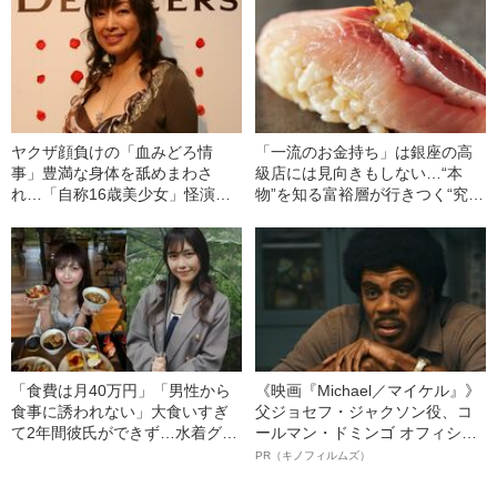
編）
ヤクザ顔負けの「血みどろ情
「一流のお金持ち」は銀座の高
事」豊満な身体を舐めまわさ
級店には見向きもしない…“本
れ…「自称16歳美少女」怪演
物”を知る富裕層が行きつく“究極
中、かたせ梨乃（69）の美しす
のスシ”の正体
ぎる“熟れ方”
「食費は月40万円」「男性から
《映画『Michael／マイケル』》
食事に誘われない」大食いすぎ
父ジョセフ・ジャクソン役、コ
て2年間彼氏ができず…水着グラ
ールマン・ドミンゴ オフィシャ
ビアも話題の“可愛すぎる”大食い
ルインタビュー“観客を魅了した
PR（キノフィルムズ）
女子（24）が語る、驚愕の食生
名優、複雑な父親像への想いを
活
語る”《日本興収70億円突破》