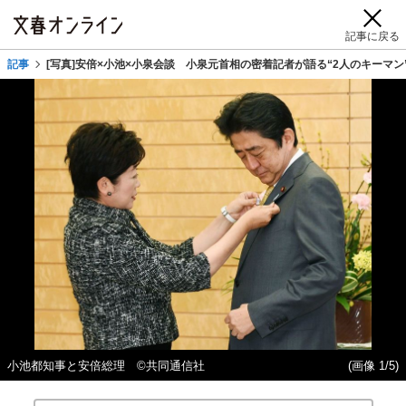
記事に戻る
記事
[写真]安倍×小池×小泉会談 小泉元首相の密着記者が語る“2人のキーマン
小池都知事と安倍総理 ©共同通信社
(画像 1/5)