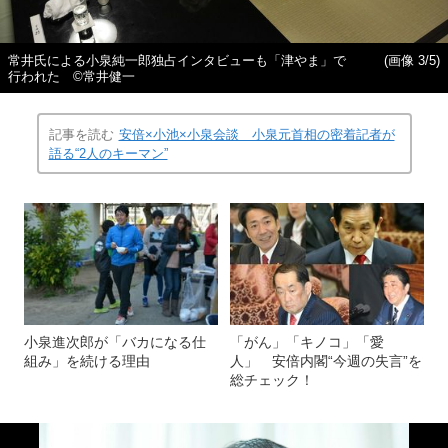
常井氏による小泉純一郎独占インタビューも「津やま」で
(画像 3/5)
行われた ©常井健一
記事を読む
安倍×小池×小泉会談 小泉元首相の密着記者が
語る“2人のキーマン”
小泉進次郎が「バカになる仕
「がん」「キノコ」「愛
組み」を続ける理由
人」 安倍内閣“今週の失言”を
総チェック！