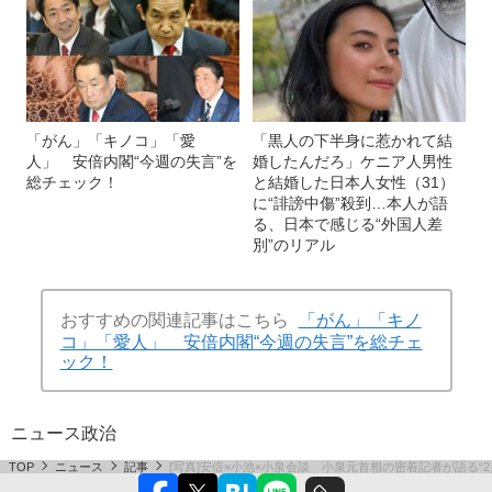
「がん」「キノコ」「愛
「黒人の下半身に惹かれて結
人」 安倍内閣“今週の失言”を
婚したんだろ」ケニア人男性
総チェック！
と結婚した日本人女性（31）
に“誹謗中傷”殺到…本人が語
る、日本で感じる“外国人差
別”のリアル
おすすめの関連記事はこちら
「がん」「キノ
コ」「愛人」 安倍内閣“今週の失言”を総チェ
ック！
ニュース
政治
TOP
ニュース
記事
[写真]安倍×小池×小泉会談 小泉元首相の密着記者が語る“2