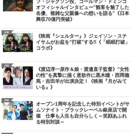
フ・ジャクソン役、コールマン・ドミンゴ
オフィシャルインタビュー“観客を魅了した
名優、複雑な父親像への想いを語る”《日本
興収70億円突破》
PR
《映画『シェルター』》ジェイソン・ステ
イサムがお盆を“打破”する!!《「眠眠打破」
コラボ》
PR
《渡辺淳一原作＆娘・渡邉直子監督》“女性
の性”を真摯に描く意欲作に黒木瞳・西岡德
馬・吉田羊が出演決定！《映画『月がみて
いる』》
PR
オープン1周年を記念した特別イベントがサ
ムソナイト・ブラックレーベル銀座店で開
催 仕事も人生も自分らしく～笑顔あふれ
る特別対談～