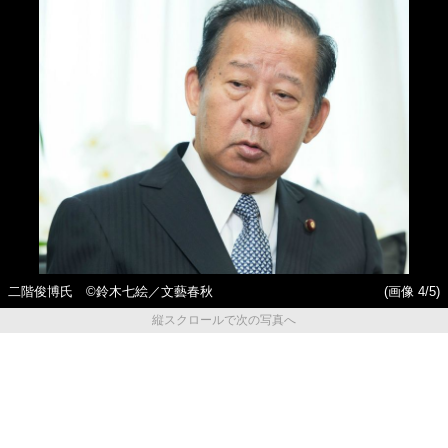
二階俊博氏 ©鈴木七絵／文藝春秋
(画像 4/5)
縦スクロールで次の写真へ