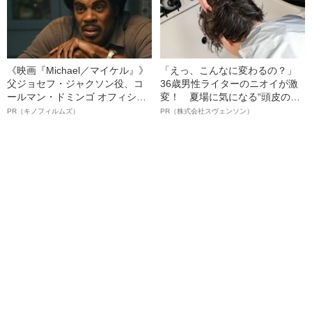
《映画『Michael／マイケル』》
「えっ、こんなに変わるの？」
父ジョセフ・ジャクソン役、コ
36歳男性ライターのニオイが激
ールマン・ドミンゴ オフィシャ
変！ 夏場に気になる“頭皮のニ
ルインタビュー“観客を魅了した
オイ”や“ベタつき”を解消す
PR（キノフィルムズ）
PR（株式会社スヴェンソン）
名優、複雑な父親像への想いを
る、“ウィッグのスペシャリス
語る”《日本興収70億円突破》
ト”が生み出した徹底ケアとは