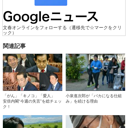
文春オンラインをフォローする
（遷移先で☆マークをクリ
ック）
関連記事
「がん」「キノコ」「愛人」
小泉進次郎が「バカになる仕組
安倍内閣“今週の失言”を総チェッ
み」を続ける理由
ク！