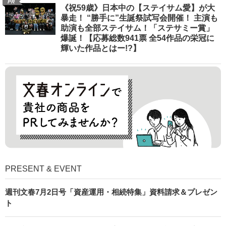
PR
《祝59歳》日本中の【ステイサム愛】が大
暴走！ “勝手に”生誕祭試写会開催！ 主演も
助演も全部ステイサム！「ステサミー賞」
爆誕！【応募総数941票 全54作品の栄冠に
輝いた作品とはー!?】
PRESENT & EVENT
週刊文春7月2日号「資産運用・相続特集」資料請求＆プレゼン
ト