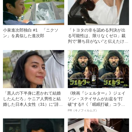
小泉進次郎独白 #1 「ニクソ
「トヨタの非を認める判決が出
ン」を真似した進次郎
る可能性は、限りなくゼロ」裁
判で“勝ち目がない”と伝えたけれ
ど…《池袋暴走事故》父・飯塚
幸三を説得できなかった「長男
の葛藤」
「黒人の下半身に惹かれて結婚
《映画『シェルター』》ジェイ
したんだろ」ケニア人男性と結
ソン・ステイサムがお盆を“打
婚した日本人女性（31）に“誹謗
破”する!!《「眠眠打破」コラ
中傷”殺到…本人が語る、日本で
ボ》
PR（キノフィルムズ）
感じる“外国人差別”のリアル