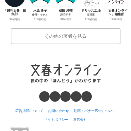
「週刊文春」編
水原 希子
成田 悠輔
ドリヤス工場
「文春オンライ
集部
ン」編集部
俳優・モデル
経済学者
漫画家
9時間前
16時間前
10時間前
10時間前
16時間前
その他の著者を見る
広告掲載について
お問い合わせ
動画・バナー広告について
サイトポリシー
運営会社