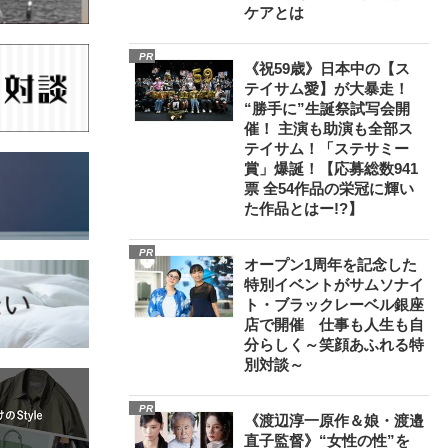
ケアとは
PR
《祝59歳》日本中の【ス
テイサム愛】が大暴走！
“勝手に”生誕祭試写会開
催！ 主演も助演も全部ス
テイサム！「ステサミー
賞」爆誕！【応募総数941
票 全54作品の栄冠に輝い
た作品とはー!?】
PR
オープン1周年を記念した
特別イベントがサムソナイ
ト・ブラックレーベル銀座
店で開催 仕事も人生も自
分らしく～笑顔あふれる特
別対談～
PR
《渡辺淳一原作＆娘・渡邉
直子監督》“女性の性”を