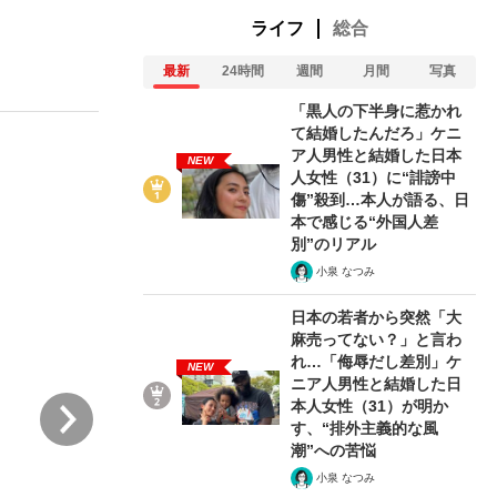
ライフ
総合
最新
24時間
週間
月間
写真
「黒人の下半身に惹かれ
て結婚したんだろ」ケニ
ア人男性と結婚した日本
NEW
人女性（31）に“誹謗中
った」侍ジャパン選手が証言した“NPB聞...
を、目撃せよ。
傷”殺到…本人が語る、日
本で感じる“外国人差
別”のリアル
小泉 なつみ
日本の若者から突然「大
麻売ってない？」と言わ
れ…「侮辱だし差別」ケ
NEW
ニア人男性と結婚した日
次
本人女性（31）が明か
す、“排外主義的な風
潮”への苦悩
小泉 なつみ