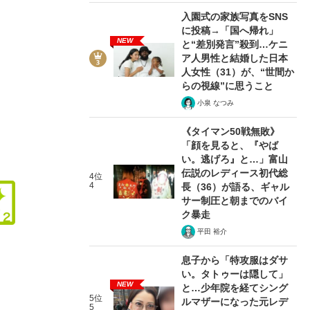
入園式の家族写真をSNS
に投稿→「国へ帰れ」
NEW
と“差別発言”殺到…ケニ
ア人男性と結婚した日本
人女性（31）が、“世間か
4/13
らの視線”に思うこと
小泉 なつみ
《タイマン50戦無敗》
「顔を見ると、『やば
い。逃げろ』と…」富山
伝説のレディース初代総
4位
4
長（36）が語る、ギャル
サー制圧と朝までのバイ
ク暴走
平田 裕介
息子から「特攻服はダサ
い。タトゥーは隠して」
NEW
と…少年院を経てシング
5位
ルマザーになった元レデ
5