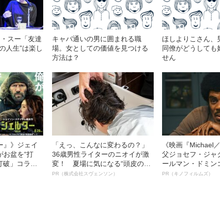
ン・スー「友達
キャバ通いの男に囲まれる職
ほしよりこさん、
の人生”は楽し
場。女としての価値を見つける
同僚がどうしても
方法は？
せん
ー』》ジェイ
「えっ、こんなに変わるの？」
《映画『Michae
がお盆を“打
36歳男性ライターのニオイが激
父ジョセフ・ジャ
眠打破」コラ
変！ 夏場に気になる“頭皮のニ
ールマン・ドミン
オイ”や“ベタつき”を解消す
ルインタビュー“
PR（株式会社スヴェンソン）
PR（キノフィルムズ）
る、“ウィッグのスペシャリス
名優、複雑な父親
ト”が生み出した徹底ケアとは
語る”《日本興収7