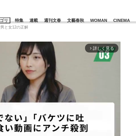
ゴリ
特集
連載
週刊文春
文藝春秋
WOMAN
CINEMA
男と女12の正解
キーワード入力
ス
エンタメ
ライフ
ビジネス
詳しく見る
arrow_forward_ios
ーワードタグ一覧
山凌輝
#高市早苗
#後藤真希
#森岡毅
#城彰二
#内田有紀
#亀和田武
み会、JIN→伊豆の...
「90%は失敗する。でも…」
私のあのとき