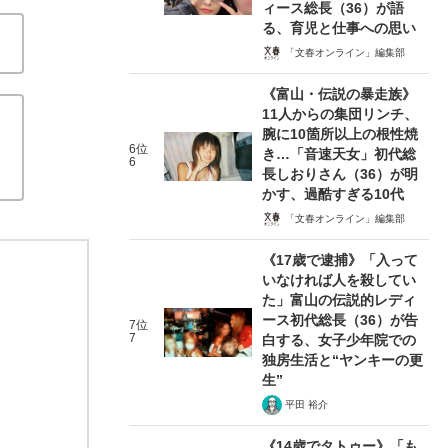
ィース総長（36）が語
る、育児と仕事への思い
「文春オンライン」編集部
《富山・伝説の暴走族》
11人からの集団リンチ、
腕に10箇所以上の根性焼
6位
き…「音速天女」初代総
6
長しおりさん（36）が明
かす、過酷すぎる10代
「文春オンライン」編集部
《17歳で逮捕》「入って
いなければ人を殺してい
た」富山の伝説的レディ
ース初代総長（36）が告
7位
7
白する、女子少年院での
独房生活と“ヤンキーの更
生”
平田 裕介
《14歳でタトゥー》「も