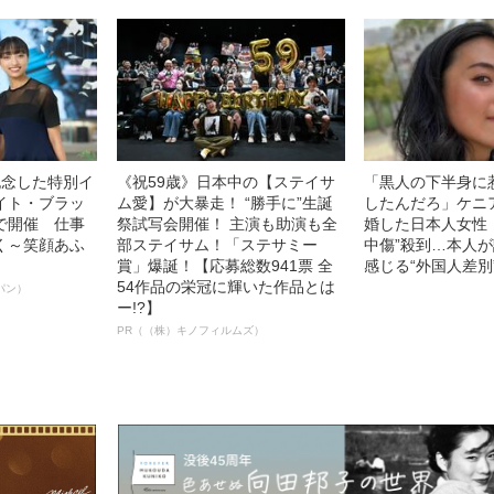
記念した特別イ
《祝59歳》日本中の【ステイサ
「黒人の下半身に
イト・ブラッ
ム愛】が大暴走！ “勝手に”生誕
したんだろ」ケニ
で開催 仕事
祭試写会開催！ 主演も助演も全
婚した日本人女性（
く～笑顔あふ
部ステイサム！「ステサミー
中傷”殺到…本人
賞」爆誕！【応募総数941票 全
感じる“外国人差別
54作品の栄冠に輝いた作品とは
パン）
ー!?】
PR（（株）キノフィルムズ）