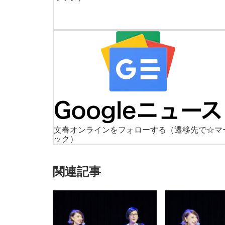
文春オンラインをフォローする
（遷移先で☆マ
ック）
関連記事