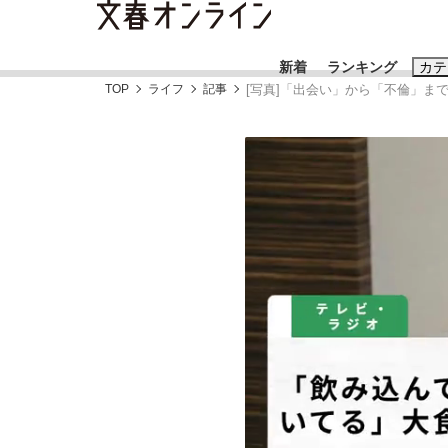
新着
ランキング
カテ
TOP
ライフ
記事
[写真]「出会い」から「不倫」まで
スクープ
ニュー
おすすめのキ
#藤田晋
#三
#玉木雄一郎
《BTS厳戒トーキョー滞在記》RM→渋谷で飲
終戦から81年