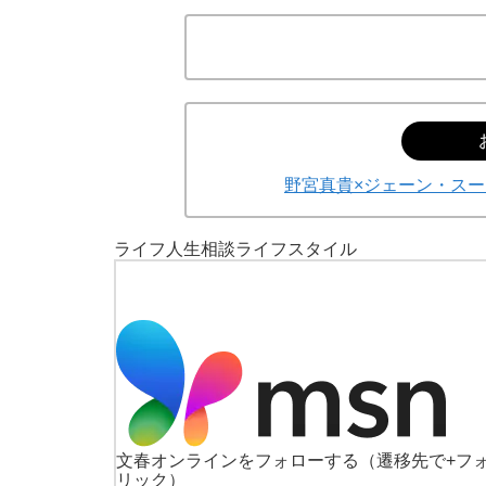
野宮真貴×ジェーン・スー
ライフ
人生相談
ライフスタイル
文春オンラインをフォローする
（遷移先で+フ
リック）