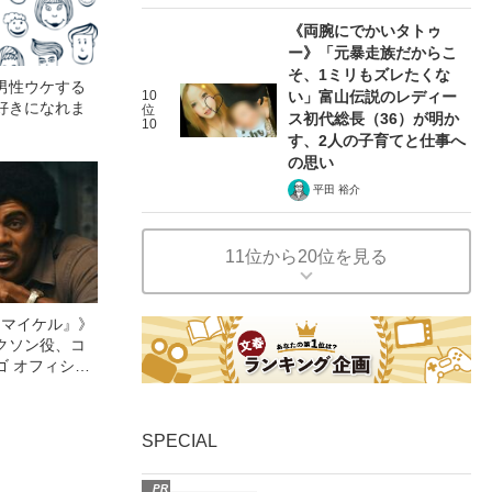
《両腕にでかいタトゥ
ー》「元暴走族だからこ
そ、1ミリもズレたくな
男性ウケする
10
い」富山伝説のレディー
好きになれま
位
ス初代総長（36）が明か
10
す、2人の子育てと仕事へ
の思い
平田 裕介
11位から20位を見る
l／マイケル』》
クソン役、コ
ゴ オフィシャ
観客を魅了した
像への想いを
0億円突破》
SPECIAL
PR