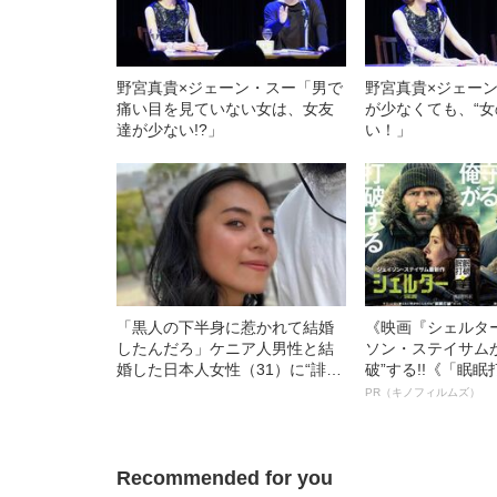
野宮真貴×ジェーン・スー「男で
野宮真貴×ジェー
痛い目を見ていない女は、女友
が少なくても、“女
達が少ない!?」
い！」
「黒人の下半身に惹かれて結婚
《映画『シェルタ
したんだろ」ケニア人男性と結
ソン・ステイサム
婚した日本人女性（31）に“誹謗
破”する!!《「眠
中傷”殺到…本人が語る、日本で
ボ》
PR（キノフィルムズ）
感じる“外国人差別”のリアル
Recommended for you