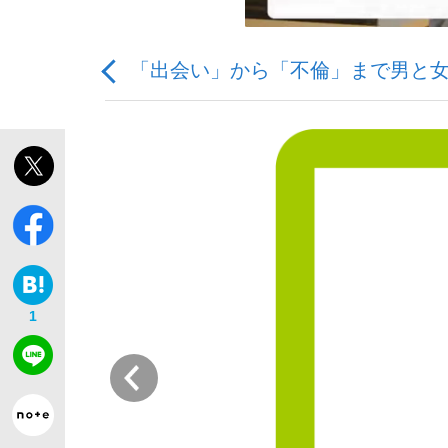
「出会い」から「不倫」まで男と女
観る将棋、読む将棋
「最悪の空気のまま解散」WBC日本代表“敗戦
1
いまさら聞けない資産運用のすべて
前
「クマが悪者扱いされているのが悲しい」『北