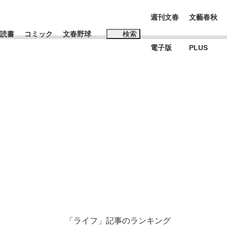
週刊文春
文藝春秋
読書
コミック
文春野球
検索
電子版
PLUS
インタビュー
読書
#松田聖子
本田圭佑が初めて明かした日本代表監督に...
、私のいま
「ライフ」記事のランキング