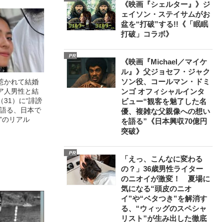
《映画『シェルター』》ジ
ェイソン・ステイサムがお
盆を“打破”する!!《「眠眠
打破」コラボ》
PR
《映画『Michael／マイケ
ル』》父ジョセフ・ジャク
ソン役、コールマン・ドミ
惹かれて結婚
ア人男性と結
ンゴ オフィシャルインタ
31）に“誹謗
ビュー“観客を魅了した名
が語る、日本で
優、複雑な父親像への想い
”のリアル
を語る”《日本興収70億円
突破》
PR
「えっ、こんなに変わる
の？」36歳男性ライター
のニオイが激変！ 夏場に
気になる“頭皮のニオ
イ”や“ベタつき”を解消す
る、“ウィッグのスペシャ
リスト”が生み出した徹底