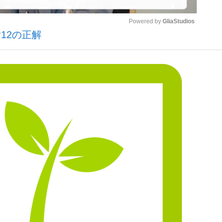
Powered by 
GliaStudios
12の正解
Mute
”の真実 選手が明かす...
「敗因分析は一切聞かれなか
キングの誕生
もっと見る
の国から』倉本聰氏（91...