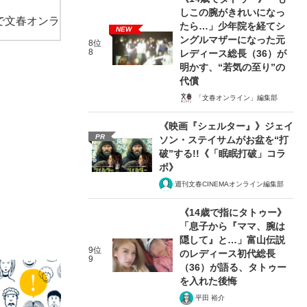
しこの腕がきれいになっ
で文春オンラ
たら…」少年院を経てシ
NEW
ングルマザーになった元
8位
8
レディース総長（36）が
明かす、“若気の至り”の
代償
「文春オンライン」編集部
《映画『シェルター』》ジェイ
PR
ソン・ステイサムがお盆を“打
破”する!!《「眠眠打破」コラ
ボ》
週刊文春CINEMAオンライン編集部
《14歳で指にタトゥー》
「息子から『ママ、腕は
隠して』と…」富山伝説
9位
のレディース初代総長
9
（36）が語る、タトゥー
を入れた後悔
平田 裕介