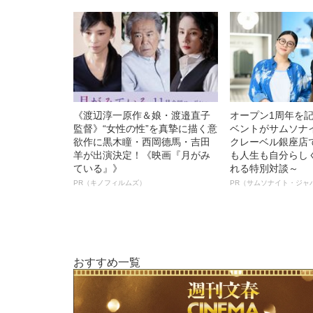
《渡辺淳一原作＆娘・渡邉直子
オープン1周年を
監督》“女性の性”を真摯に描く意
ベントがサムソナ
欲作に黒木瞳・西岡德馬・吉田
クレーベル銀座店
羊が出演決定！《映画『月がみ
も人生も自分らし
ている』》
れる特別対談～
PR（キノフィルムズ）
PR（サムソナイト・ジャ
おすすめ一覧