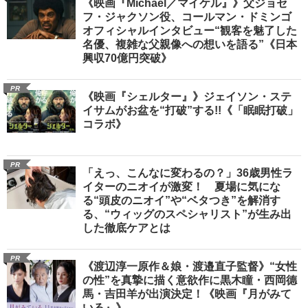
《映画『Michael／マイケル』》父ジョセ
フ・ジャクソン役、コールマン・ドミンゴ
オフィシャルインタビュー“観客を魅了した
名優、複雑な父親像への想いを語る”《日本
興収70億円突破》
PR
《映画『シェルター』》ジェイソン・ステ
イサムがお盆を“打破”する!!《「眠眠打破」
コラボ》
PR
「えっ、こんなに変わるの？」36歳男性ラ
イターのニオイが激変！ 夏場に気にな
る“頭皮のニオイ”や“ベタつき”を解消す
る、“ウィッグのスペシャリスト”が生み出
した徹底ケアとは
PR
《渡辺淳一原作＆娘・渡邉直子監督》“女性
の性”を真摯に描く意欲作に黒木瞳・西岡德
馬・吉田羊が出演決定！《映画『月がみて
いる』》