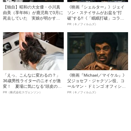
【独自】昭和の大女優・小川真
《映画『シェルター』》ジェイ
由美（享年86）が鹿児島で3月に
ソン・ステイサムがお盆を“打
死去していた 実娘が明かす
破”する!!《「眠眠打破」コラ
「毒母」の素顔と空白の晩年
ボ》
PR（キノフィルムズ）
「えっ、こんなに変わるの？」
《映画『Michael／マイケル』》
36歳男性ライターのニオイが激
父ジョセフ・ジャクソン役、コ
変！ 夏場に気になる“頭皮のニ
ールマン・ドミンゴ オフィシャ
オイ”や“ベタつき”を解消す
ルインタビュー“観客を魅了した
PR（株式会社スヴェンソン）
PR（キノフィルムズ）
る、“ウィッグのスペシャリス
名優、複雑な父親像への想いを
ト”が生み出した徹底ケアとは
語る”《日本興収70億円突破》