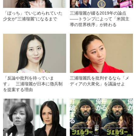
「ぼっち」でいじめられていた
三浦瑠麗が綴る2019年の論点
少女が“三浦瑠麗”になるまで
――トランプによって「米国主
導の世界秩序」が終わる
「反論や批判を待っていま
三浦瑠麗氏を批判するなら「メ
す」 三浦瑠麗が日本に徴兵制
ディアの大衆化」を議論せよ
を提案する理由