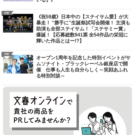
PR
《祝59歳》日本中の【ステイサム愛】が大
暴走！ “勝手に”生誕祭試写会開催！ 主演も
助演も全部ステイサム！「ステサミー賞」
爆誕！【応募総数941票 全54作品の栄冠に
輝いた作品とはー!?】
PR
オープン1周年を記念した特別イベントがサ
ムソナイト・ブラックレーベル銀座店で開
催 仕事も人生も自分らしく～笑顔あふれ
る特別対談～