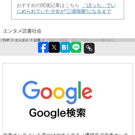
おすすめの関連記事はこちら
「ぼっち」でい
じめられていた少女が“三浦瑠麗”になるまで
エンタメ
読書
社会
TOP
エンタメ
記事
[写真]三浦瑠麗「日本に平和のための徴兵制を」