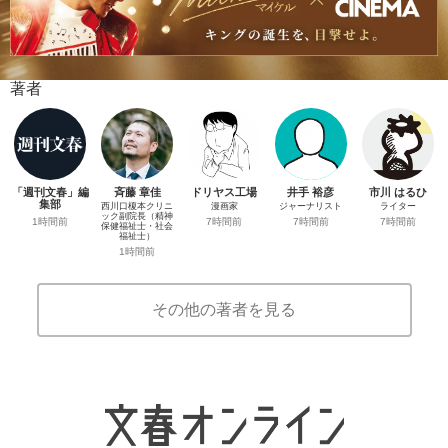
著者
「週刊文春」編
斉藤 章佳
ドリヤス工場
井手 裕彦
市川 はるひ
集部
西川口榎本クリニ
漫画家
ジャーナリスト
ライター
ック副院長（精神
1時間前
7時間前
7時間前
7時間前
保健福祉士・社会
福祉士）
1時間前
その他の著者を見る