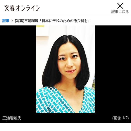
記事に戻る
記事
[写真]三浦瑠麗「日本に平和のための徴兵制を」
三浦瑠麗氏
(画像 1/2)