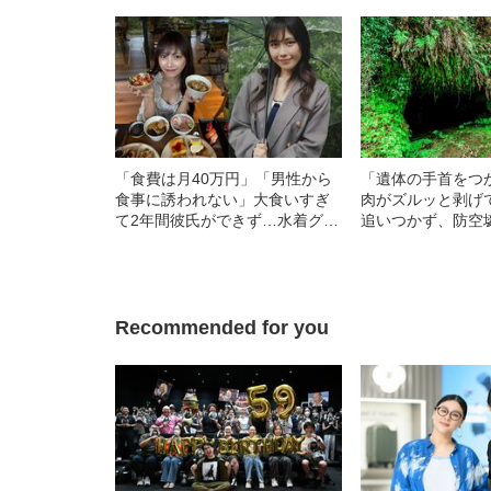
「食費は月40万円」「男性から
「遺体の手首をつ
食事に誘われない」大食いすぎ
肉がズルッと剥げ
て2年間彼氏ができず…水着グラ
追いつかず、防空
ビアも話題の“可愛すぎる”大食い
を“集団土葬”…こ
女子（24）が語る、驚愕の食生
た少年兵が明かし
活
任務”とは
Recommended for you