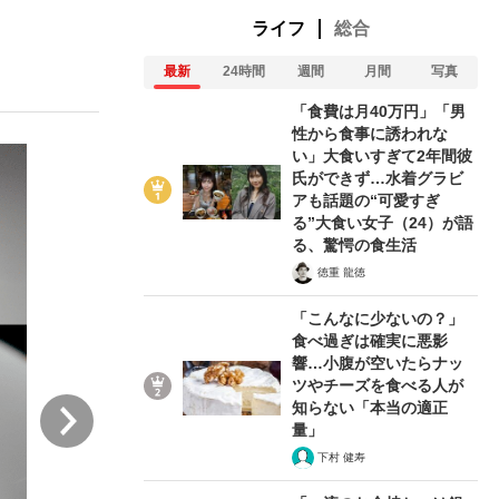
ライフ
総合
最新
24時間
週間
月間
写真
ない資産運用のすべて
「食費は月40万円」「男
性から食事に誘われな
い」大食いすぎて2年間彼
氏ができず…水着グラビ
が悲しい」『北の国から』倉本聰氏（91...
アも話題の“可愛すぎ
る”大食い女子（24）が語
る、驚愕の食生活
徳重 龍徳
「こんなに少ないの？」
食べ過ぎは確実に悪影
響…小腹が空いたらナッ
ツやチーズを食べる人が
次
知らない「本当の適正
量」
下村 健寿