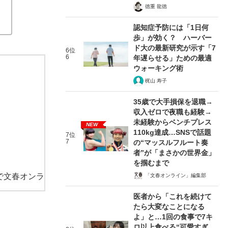
徳重 龍徳
認知症予防には「1日何
歩」が効く？ ハーバー
ド大の最新研究が示す「7
6位
6
年遅らせる」ための最適
ウォーキング術
梶山 寿子
35歳で大手損保を退職→
収入ゼロで夜職も経験→
未経験からベンチプレス
NEW
110kg達成…SNSで話題
7位
7
の“マッスルフルート奏
者”が「まさかの世界金」
を掴むまで
で文春オンラ
「文春オンライン」編集部
医者から「これを続けて
たら大変なことになる
よ」と…1回の食事で7キ
ロ以上食べる“可愛すぎ