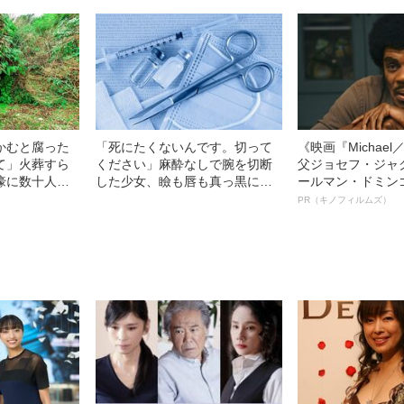
中、かたせ梨乃（
ぎる“熟れ方”
かむと腐った
「死にたくないんです。切って
《映画『Michae
て」火葬すら
ください」麻酔なしで腕を切断
父ジョセフ・ジャ
壕に数十人
した少女、瞼も唇も真っ黒に腫
ールマン・ドミン
の世の地獄を見
れあがり「この仇、討って下さ
ルインタビュー“
PR（キノフィルムズ）
た“過酷すぎる
い」と息絶えた少年…原爆投下
名優、複雑な父親
直後に“広島の離島で起きていた
語る”《日本興収7
知られざる被害の実情