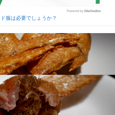
Powered by 
GliaStudios
ンド服は必要でしょうか？
いまさら聞け
Mute
手が証言した“NPB聞...
「クマが悪者扱いされているの
もっと見る
カー日本代表・森保一監督...