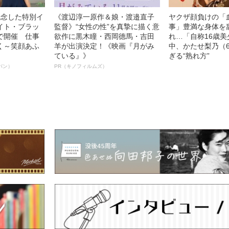
記念した特別イ
《渡辺淳一原作＆娘・渡邉直子
ヤクザ顔負けの「
イト・ブラッ
監督》“女性の性”を真摯に描く意
事」豊満な身体を
で開催 仕事
欲作に黒木瞳・西岡德馬・吉田
れ…「自称16歳
く～笑顔あふ
羊が出演決定！《映画『月がみ
中、かたせ梨乃（
ている』》
ぎる“熟れ方”
パン）
PR（キノフィルムズ）