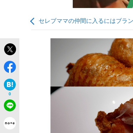
セレブママの仲間に入るにはブラ
「敗因分析は一切聞かれなかった」侍ジャパン選
キングの誕生を、目撃せよ。
0
the Style
「目標達成できなかったからと言って…」サッ