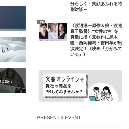
分らしく～笑顔あふれる特
別対談～
PR
《渡辺淳一原作＆娘・渡邉
直子監督》“女性の性”を
真摯に描く意欲作に黒木
瞳・西岡德馬・吉田羊が出
演決定！《映画『月がみて
いる』》
PRESENT & EVENT