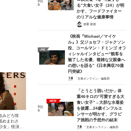
8位
8
る”大食い女子（24）が明
かす、フードファイター
のリアルな健康事情
徳重 龍徳
《映画『Michael／マイケ
ル』》父ジョセフ・ジャクソン
役、コールマン・ドミンゴ オフ
PR
ィシャルインタビュー“観客を
魅了した名優、複雑な父親像へ
の想いを語る”《日本興収70億
円突破》
「文春オンライン」編集部
「とうとう脱いだか」体
重46キロの“可愛すぎる大
NEW
食い女子”→大胆な水着姿
9位
を披露…24歳インフルエ
9
ンサーが明かす、グラビ
血みどろ情
ア挑戦の予想外の結末
舐めまわさ
美少女」怪演
「文春オンライン」編集部