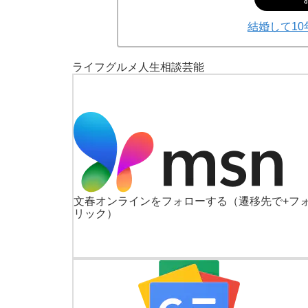
結婚して1
ライフ
グルメ
人生相談
芸能
文春オンラインをフォローする
（遷移先で+フ
リック）