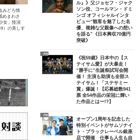
ル』》父ジョセフ・ジャク
ソン役、コールマン・ドミ
血みどろ情
ンゴ オフィシャルインタ
舐めまわさ
ビュー“観客を魅了した名
美少女」怪演
優、複雑な父親像への想い
69）の美しす
を語る”《日本興収70億円
突破》
PR
《祝59歳》日本中の【ス
テイサム愛】が大暴走！
“勝手に”生誕祭試写会開
催！ 主演も助演も全部ス
テイサム！「ステサミー
賞」爆誕！【応募総数941
票 全54作品の栄冠に輝い
た作品とはー!?】
PR
オープン1周年を記念した
特別イベントがサムソナイ
ト・ブラックレーベル銀座
店で開催 仕事も人生も自