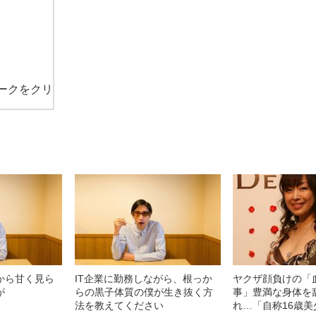
ークをクリ
から甘く見ら
IT企業に勤務しながら、根っか
ヤクザ顔負けの「
が
らの黒子体質の僕が生き抜く方
事」豊満な身体を
法を教えてください
れ…「自称16歳