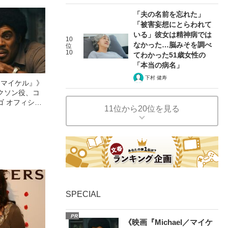
69）の美しす
「夫の名前を忘れた」
「被害妄想にとらわれて
いる」彼女は精神病では
10
なかった…脳みそを調べ
位
10
てわかった51歳女性の
「本当の病名」
下村 健寿
l／マイケル』》
クソン役、コ
ゴ オフィシャ
11位から20位を見る
観客を魅了した
像への想いを
0億円突破》
SPECIAL
PR
《映画『Michael／マイケ