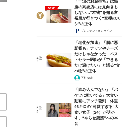
「一流のお金持ち」は銀
座の高級店には見向きも
NEW
しない…“本物”を知る富
裕層が行きつく“究極のス
シ”の正体
プレジデントオンライン
「老化が加速」「脳に悪
セレブママの仲間に入るにはブラン
影響も」ナッツやチーズ
だけじゃなかった…ベス
小宮山雄飛の「お悩み食堂」 #8
20
4位
トセラー医師が「できる
4
だけ避けたい」と語る“食
べ物”の正体
関連記事
下村 健寿
結婚して10年目なのですが、夫婦喧嘩が絶えません
身
「飲み込んでない」「バ
すが
IT企業に勤務しながら、根っからの黒子体質の僕
ケツに吐いてる」大食い
動画にアンチ殺到…体重
46キロの“可愛すぎる”大
5位
5
食い女子（24）が明か
す、“やらせ疑惑”への本
音