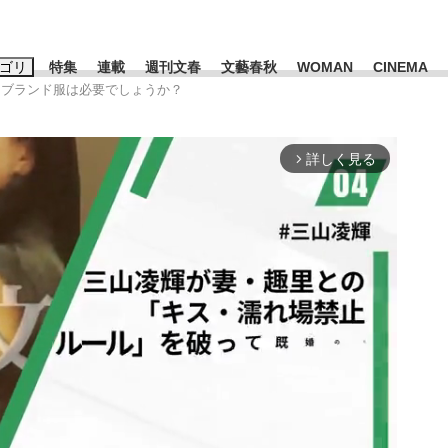
ゴリ
特集
連載
週刊文春
文藝春秋
WOMAN
CINEMA
はブランド服は必要でしょうか？
キーワード入力
ス
エンタメ
ライフ
ビジネス
詳しく見る
arrow_forward_ios
ーワードタグ一覧
山凌輝
#高市早苗
#後藤真希
#森岡毅
#城彰二
#内田有紀
観る将棋、読
#亀和田武
て明かした日本代表監督に...
「最悪の空気のまま解散」W