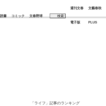
週刊文春
文藝春秋
読書
コミック
文春野球
検索
電子版
PLUS
インタビュー
読書
#松田聖子
む将棋
BC日本代表“敗戦”の真実 選手が明かす...
「ライフ」記事のランキング