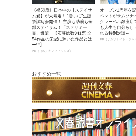
《祝59歳》日本中の【ステイサ
オープン1周年を
ム愛】が大暴走！ “勝手に”生誕
ベントがサムソナ
祭試写会開催！ 主演も助演も全
クレーベル銀座店
部ステイサム！「ステサミー
も人生も自分らし
賞」爆誕！【応募総数941票 全
れる特別対談～
54作品の栄冠に輝いた作品とは
PR（サムソナイト・ジャ
ー!?】
PR（（株）キノフィルムズ）
おすすめ一覧