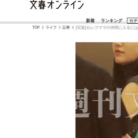
新着
ランキング
カテ
TOP
ライフ
記事
[写真]セレブママの仲間に入るに
スクープ
ニュー
おすすめのキ
#藤田晋
#三
#玉木雄一郎
「90%は失敗する。でも…」本田圭佑が初め
終戦から81年