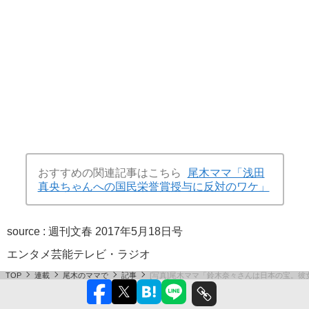
おすすめの関連記事はこちら
尾木ママ「浅田
真央ちゃんへの国民栄誉賞授与に反対のワケ」
source :
週刊文春 2017年5月18日号
エンタメ
芸能
テレビ・ラジオ
TOP
連載
尾木のママで
記事
[写真]尾木ママ「鈴木奈々さんは日本の宝。