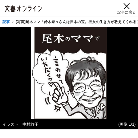
記事に戻る
記事
[写真]尾木ママ「鈴木奈々さんは日本の宝。彼女の生き方が教えてくれる
イラスト 中村紋子
(画像 1/1)