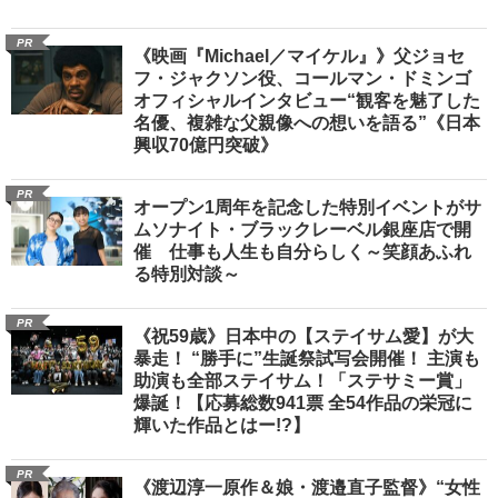
PR
《映画『Michael／マイケル』》父ジョセ
フ・ジャクソン役、コールマン・ドミンゴ
オフィシャルインタビュー“観客を魅了した
名優、複雑な父親像への想いを語る”《日本
興収70億円突破》
PR
オープン1周年を記念した特別イベントがサ
ムソナイト・ブラックレーベル銀座店で開
催 仕事も人生も自分らしく～笑顔あふれ
る特別対談～
PR
《祝59歳》日本中の【ステイサム愛】が大
暴走！ “勝手に”生誕祭試写会開催！ 主演も
助演も全部ステイサム！「ステサミー賞」
爆誕！【応募総数941票 全54作品の栄冠に
輝いた作品とはー!?】
PR
《渡辺淳一原作＆娘・渡邉直子監督》“女性