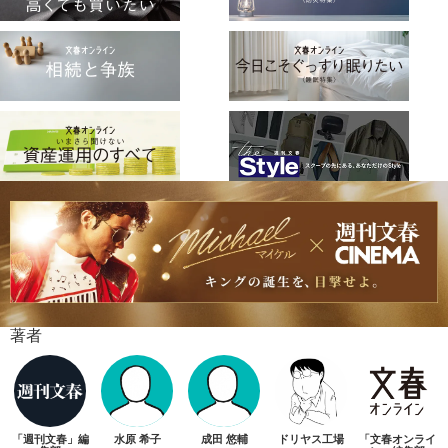
著者
「週刊文春」編
水原 希子
成田 悠輔
ドリヤス工場
「文春オンライ