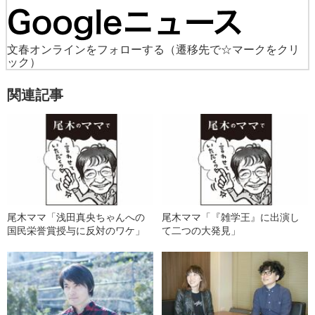
文春オンラインをフォローする
（遷移先で☆マークをクリ
ック）
関連記事
尾木ママ「浅田真央ちゃんへの
尾木ママ「『雑学王』に出演し
国民栄誉賞授与に反対のワケ」
て二つの大発見」