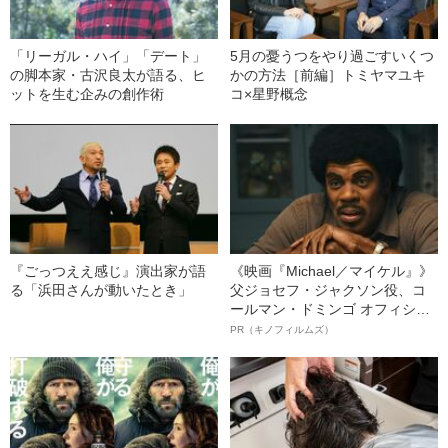
「リーガル・ハイ」「デート」
5月の憂うつをやり過ごすいくつ
の脚本家・古沢良太が語る、ヒ
かの方法［前編］トミヤマユキ
ットを生む企みの創作術
コ×星野概念
『ごっつええ感じ』演出家が語
《映画『Michael／マイケル』》
る「浜田さんが動いたとき」
父ジョセフ・ジャクソン役、コ
ールマン・ドミンゴ オフィシャ
ルインタビュー“観客を魅了した
PR（キノフィルムズ）
名優、複雑な父親像への想いを
語る”《日本興収70億円突破》