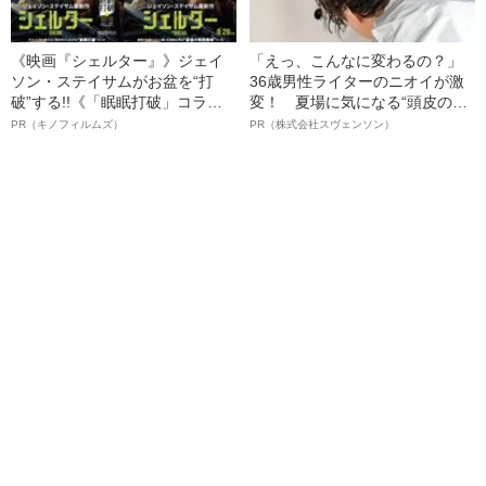
《映画『シェルター』》ジェイ
「えっ、こんなに変わるの？」
ソン・ステイサムがお盆を“打
36歳男性ライターのニオイが激
破”する!!《「眠眠打破」コラ
変！ 夏場に気になる“頭皮のニ
ボ》
オイ”や“ベタつき”を解消す
PR（キノフィルムズ）
PR（株式会社スヴェンソン）
る、“ウィッグのスペシャリス
ト”が生み出した徹底ケアとは