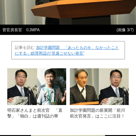
菅官房長官 ©JMPA
(画像 3/7)
記事を読む
加計学園問題 「あったものを、なかったこと
にする」総理周辺の“見過ごせない発言”
明石家さんまと前次官 「直
加計学園問題の新展開「前川
撃」「独白」は週刊誌の華
前次官発言」はここに注目！