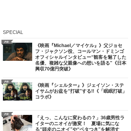
SPECIAL
PR
《映画『Michael／マイケル』》父ジョセ
フ・ジャクソン役、コールマン・ドミンゴ
オフィシャルインタビュー“観客を魅了した
名優、複雑な父親像への想いを語る”《日本
興収70億円突破》
PR
《映画『シェルター』》ジェイソン・ステ
イサムがお盆を“打破”する!!《「眠眠打破」
コラボ》
PR
「えっ、こんなに変わるの？」36歳男性ラ
イターのニオイが激変！ 夏場に気にな
る“頭皮のニオイ”や“ベタつき”を解消す