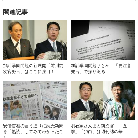
関連記事
加計学園問題の新展開「前川前
加計学園問題まとめ 「要注意
次官発言」はここに注目！
発言」で振り返る
安倍首相の言う通りに読売新聞
明石家さんまと前次官 「直
を「熟読」してみてわかったこ
撃」「独白」は週刊誌の華
と