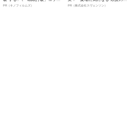
ボ》
オイ”や“ベタつき”を解消す
PR（キノフィルムズ）
PR（株式会社スヴェンソン）
る、“ウィッグのスペシャリス
ト”が生み出した徹底ケアとは