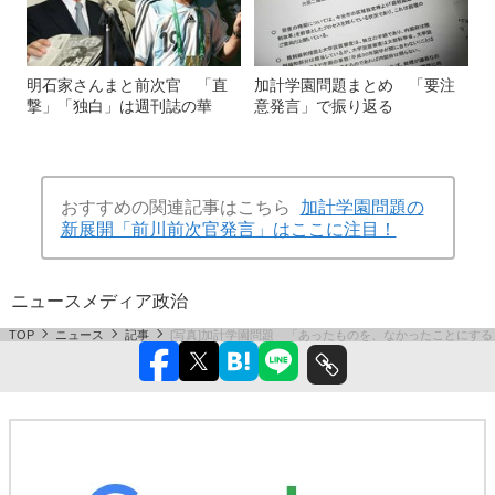
明石家さんまと前次官 「直
加計学園問題まとめ 「要注
撃」「独白」は週刊誌の華
意発言」で振り返る
おすすめの関連記事はこちら
加計学園問題の
新展開「前川前次官発言」はここに注目！
ニュース
メディア
政治
TOP
ニュース
記事
[写真]加計学園問題 「あったものを、なかったことにする