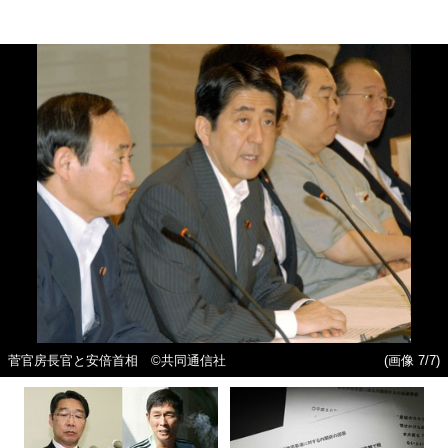
菅官房長官と安倍首相 ©共同通信社
(画像 7/7)