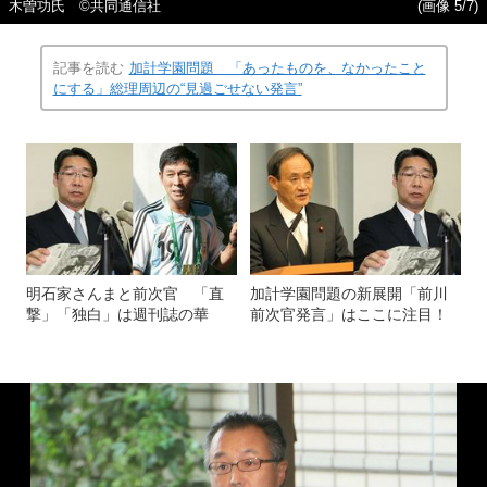
木曽功氏 ©共同通信社
(画像 5/7)
記事を読む
加計学園問題 「あったものを、なかったこと
にする」総理周辺の“見過ごせない発言”
明石家さんまと前次官 「直
加計学園問題の新展開「前川
撃」「独白」は週刊誌の華
前次官発言」はここに注目！