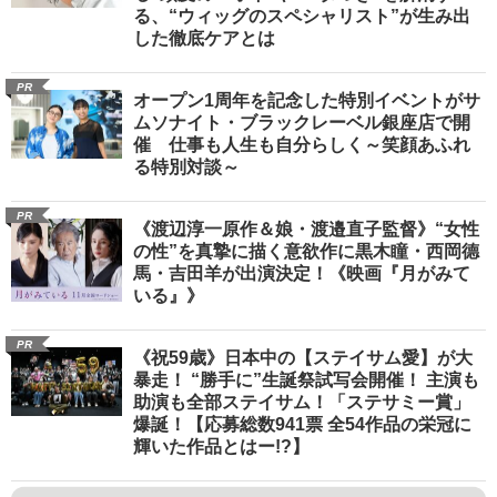
る、“ウィッグのスペシャリスト”が生み出
した徹底ケアとは
PR
オープン1周年を記念した特別イベントがサ
ムソナイト・ブラックレーベル銀座店で開
催 仕事も人生も自分らしく～笑顔あふれ
る特別対談～
PR
《渡辺淳一原作＆娘・渡邉直子監督》“女性
の性”を真摯に描く意欲作に黒木瞳・西岡德
馬・吉田羊が出演決定！《映画『月がみて
いる』》
PR
《祝59歳》日本中の【ステイサム愛】が大
暴走！ “勝手に”生誕祭試写会開催！ 主演も
助演も全部ステイサム！「ステサミー賞」
爆誕！【応募総数941票 全54作品の栄冠に
輝いた作品とはー!?】