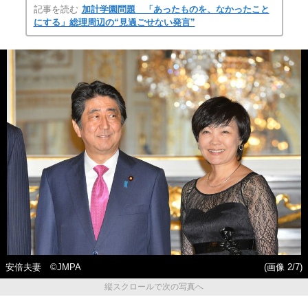
記事を読む
加計学園問題 「あったものを、なかったこと
にする」総理周辺の“見過ごせない発言”
安倍夫妻 ©JMPA
(画像 2/7)
縦スクロールで次の写真へ