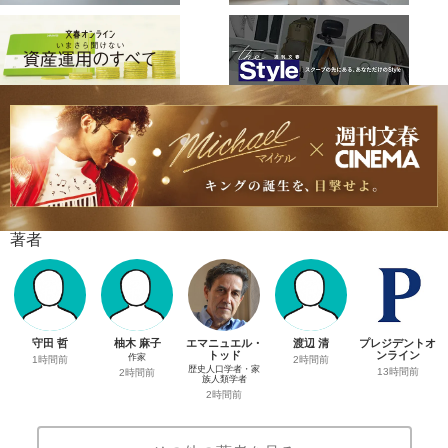
著者
守田 哲
柚木 麻子
エマニュエル・
渡辺 清
プレジデントオ
トッド
ンライン
作家
1時間前
2時間前
歴史人口学者・家
13時間前
2時間前
族人類学者
2時間前