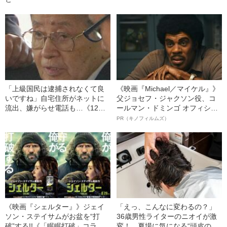
「上級国民は逮捕されなくて良
《映画『Michael／マイケル』》
いですね」自宅住所がネットに
父ジョセフ・ジャクソン役、コ
流出、嫌がらせ電話も…《12人
ールマン・ドミンゴ オフィシャ
死傷の池袋暴走事故》飯塚幸三
ルインタビュー“観客を魅了した
PR（キノフィルムズ）
の長男が直面した「加害者家族
名優、複雑な父親像への想いを
への暴力」
語る”《日本興収70億円突破》
《映画『シェルター』》ジェイ
「えっ、こんなに変わるの？」
ソン・ステイサムがお盆を“打
36歳男性ライターのニオイが激
破”する!!《「眠眠打破」コラ
変！ 夏場に気になる“頭皮のニ