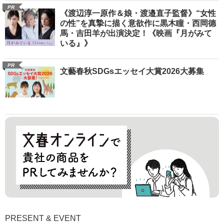
PR
《渡辺淳一原作＆娘・渡邉直子監督》“女性
の性”を真摯に描く意欲作に黒木瞳・西岡德
馬・吉田羊が出演決定！《映画『月がみて
いる』》
PR
文藝春秋SDGsエッセイ大賞2026大募集
PRESENT & EVENT