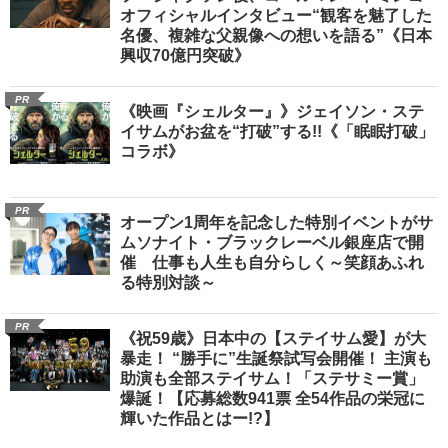
オフィシャルインタビュー“観客を魅了した
名優、複雑な父親像への想いを語る”《日本
興収70億円突破》
PR
《映画『シェルター』》ジェイソン・ステ
イサムがお盆を“打破”する!!《「眠眠打破」
コラボ》
PR
オープン1周年を記念した特別イベントがサ
ムソナイト・ブラックレーベル銀座店で開
催 仕事も人生も自分らしく～笑顔あふれ
る特別対談～
PR
《祝59歳》日本中の【ステイサム愛】が大
暴走！ “勝手に”生誕祭試写会開催！ 主演も
助演も全部ステイサム！「ステサミー賞」
爆誕！【応募総数941票 全54作品の栄冠に
輝いた作品とはー!?】