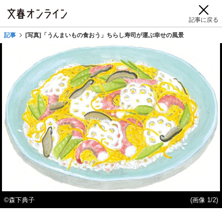
記事に戻る
記事
[写真]「うんまいもの食おう」ちらし寿司が運ぶ幸せの風景
©森下典子
(画像 1/2)