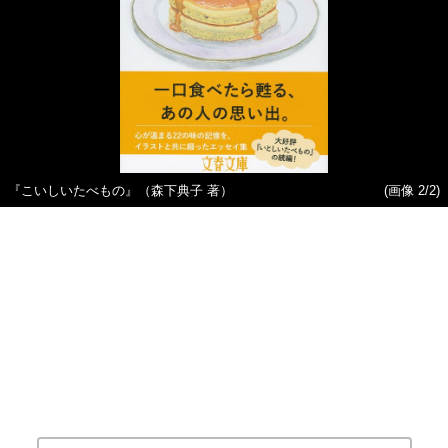
『こいしいたべもの』（森下典子 著）
(画像 2/2)