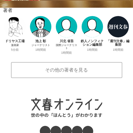
著者
ドリヤス工場
池上 彰
川北 省吾
鉄人ノンフィク
「週刊文春」編
ション編集部
集部
漫画家
ジャーナリスト
国際ジャーナリス
ト
1時間前
1時間前
5分前
1時間前
1時間前
その他の著者を見る