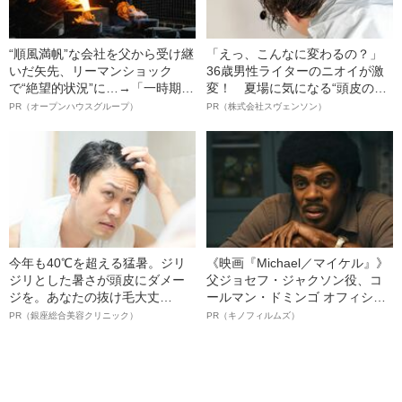
“順風満帆”な会社を父から受け継
「えっ、こんなに変わるの？」
いだ矢先、リーマンショック
36歳男性ライターのニオイが激
で“絶望的状況”に…→「一時期は
変！ 夏場に気になる“頭皮のニ
納品3年待ち」のヒット商品を生
オイ”や“ベタつき”を解消す
PR（オープンハウスグループ）
PR（株式会社スヴェンソン）
んで危機を脱した四代目社長が
る、“ウィッグのスペシャリス
明かす、“逆転の戦術”
ト”が生み出した徹底ケアとは
今年も40℃を超える猛暑。ジリ
《映画『Michael／マイケル』》
ジリとした暑さが頭皮にダメー
父ジョセフ・ジャクソン役、コ
ジを。あなたの抜け毛大丈
ールマン・ドミンゴ オフィシャ
夫！？
ルインタビュー“観客を魅了した
PR（銀座総合美容クリニック）
PR（キノフィルムズ）
名優、複雑な父親像への想いを
語る”《日本興収70億円突破》