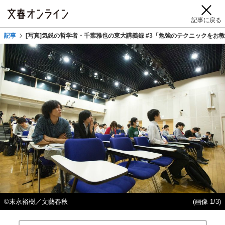
記事に戻る
記事
[写真]気鋭の哲学者・千葉雅也の東大講義録 #3「勉強のテクニックをお
©末永裕樹／文藝春秋
(画像 1/3)