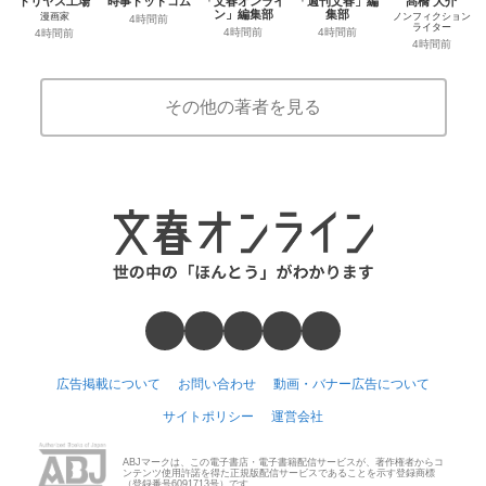
ドリヤス工場
時事ドットコム
「文春オンライ
「週刊文春」編
髙橋 大介
ン」編集部
集部
漫画家
ノンフィクション
4時間前
ライター
4時間前
4時間前
4時間前
4時間前
その他の著者を見る
広告掲載について
お問い合わせ
動画・バナー広告について
サイトポリシー
運営会社
ABJマークは、この電子書店・電子書籍配信サービスが、著作権者からコ
ンテンツ使用許諾を得た正規版配信サービスであることを示す登録商標
（登録番号6091713号）です。