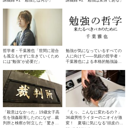
講義録 #1「勉強とは何か」
講義録 #2「勉強は変身である」
哲学者・千葉雅也「世間に迎合
勉強が気になっているすべての
も孤立もせずに生きていくため
人に向けて――気鋭の哲学者・
には“勉強”が必要だ」
千葉雅也による本格的勉強論・
はじめに
「殺意はなかった」19歳女子高
「えっ、こんなに変わるの？」
生を強姦殺害したのになぜ…裁
36歳男性ライターのニオイが激
判所と検察が対立した「驚きの
変！ 夏場に気になる“頭皮のニ