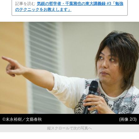
記事を読む
気鋭の哲学者・千葉雅也の東大講義録 #3「勉強
のテクニックをお教えします」
©末永裕樹／文藝春秋
(画像 2/3)
縦スクロールで次の写真へ