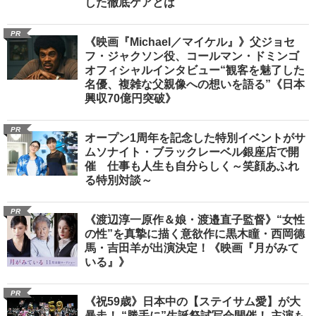
した徹底ケアとは
PR
《映画『Michael／マイケル』》父ジョセ
フ・ジャクソン役、コールマン・ドミンゴ
オフィシャルインタビュー“観客を魅了した
名優、複雑な父親像への想いを語る”《日本
興収70億円突破》
PR
オープン1周年を記念した特別イベントがサ
ムソナイト・ブラックレーベル銀座店で開
催 仕事も人生も自分らしく～笑顔あふれ
る特別対談～
PR
《渡辺淳一原作＆娘・渡邉直子監督》“女性
の性”を真摯に描く意欲作に黒木瞳・西岡德
馬・吉田羊が出演決定！《映画『月がみて
いる』》
PR
《祝59歳》日本中の【ステイサム愛】が大
暴走！ “勝手に”生誕祭試写会開催！ 主演も