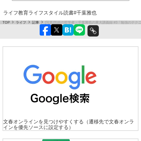
ライフ
教育
ライフスタイル
読書
#千葉雅也
TOP
ライフ
記事
[写真]気鋭の哲学者・千葉雅也の東大講義録 #3「勉強のテ
文春オンラインを見つけやすくする
（遷移先で文春オンラ
インを優先ソースに設定する）