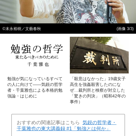
©末永裕樹／文藝春秋
(画像 3/3)
勉強が気になっているすべて
「殺意はなかった」19歳女子
の人に向けて――気鋭の哲学
高生を強姦殺害したのにな
者・千葉雅也による本格的勉
ぜ…裁判所と検察が対立した
強論・はじめに
「驚きの判決」（昭和42年の
事件）
おすすめの関連記事はこちら
気鋭の哲学者・
千葉雅也の東大講義録 #1「勉強とは何か」