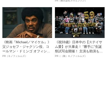
判決」（昭和42年の事件）
オイ”や“ベタつき”を解消す
PR（株式会社スヴェンソン）
る、“ウィッグのスペシャリス
ト”が生み出した徹底ケアとは
《映画『Michael／マイケル』》
《祝59歳》日本中の【ステイサ
父ジョセフ・ジャクソン役、コ
ム愛】が大暴走！ “勝手に”生誕
ールマン・ドミンゴ オフィシャ
祭試写会開催！ 主演も助演も全
ルインタビュー“観客を魅了した
部ステイサム！「ステサミー
PR（キノフィルムズ）
PR（（株）キノフィルムズ）
名優、複雑な父親像への想いを
賞」爆誕！【応募総数941票 全
語る”《日本興収70億円突破》
54作品の栄冠に輝いた作品とは
ー!?】