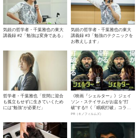
気鋭の哲学者・千葉雅也の東大
気鋭の哲学者・千葉雅也の東大
講義録 #2「勉強は変身である」
講義録 #3「勉強のテクニックを
お教えします」
哲学者・千葉雅也「世間に迎合
《映画『シェルター』》ジェイ
も孤立もせずに生きていくため
ソン・ステイサムがお盆を“打
には“勉強”が必要だ」
破”する!!《「眠眠打破」コラ
ボ》
PR（キノフィルムズ）