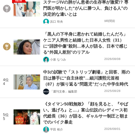
NEW
ステージIVの肺がん患者の生存率が激変!? 専
門医が明かした“がんに勝つ人、負ける人”の
決定的な違いとは
9時間前
浜口 玲央
「黒人の下半身に惹かれて結婚したんだろ」
ケニア人男性と結婚した日本人女性（31）
に“誹謗中傷”殺到…本人が語る、日本で感じ
る“外国人差別”のリアル
2026/08/08
小泉 なつみ
中3の試験で「ストリップ劇場」と回答、雨の
日は勝手に“自主休校”…細川護熙元首相
4位
4
（87）が振り返る“問題児”だった中学生時代
2025/08/28
「週刊文春」編集部
《タイマン50戦無敗》「顔を見ると、『やば
い。逃げろ』と…」富山伝説のレディース初
5位
代総長（36）が語る、ギャルサー制圧と朝ま
5
でのバイク暴走
2026/08/01
平田 裕介