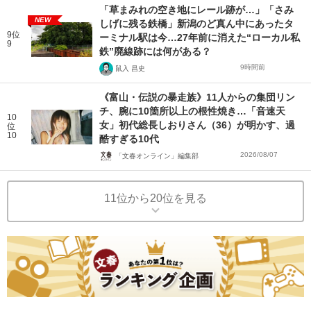
「草まみれの空き地にレール跡が…」「さみ
NEW
しげに残る鉄橋」新潟のど真ん中にあったタ
9位
ーミナル駅は今…27年前に消えた“ローカル私
9
鉄”廃線跡には何がある？
9時間前
鼠入 昌史
《富山・伝説の暴走族》11人からの集団リン
チ、腕に10箇所以上の根性焼き…「音速天
10
女」初代総長しおりさん（36）が明かす、過
位
10
酷すぎる10代
2026/08/07
「文春オンライン」編集部
11位から20位を見る