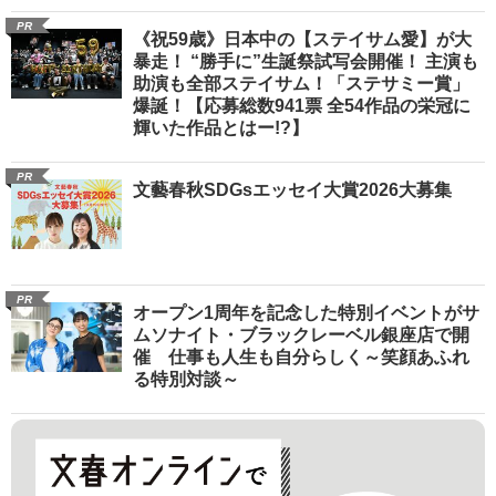
PR
《祝59歳》日本中の【ステイサム愛】が大
暴走！ “勝手に”生誕祭試写会開催！ 主演も
助演も全部ステイサム！「ステサミー賞」
爆誕！【応募総数941票 全54作品の栄冠に
輝いた作品とはー!?】
PR
文藝春秋SDGsエッセイ大賞2026大募集
PR
オープン1周年を記念した特別イベントがサ
ムソナイト・ブラックレーベル銀座店で開
催 仕事も人生も自分らしく～笑顔あふれ
る特別対談～