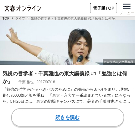
電子版TOP
メニュー
TOP
ライフ
気鋭の哲学者・千葉雅也の東大講義録 #1「勉強とは何か」
気鋭の哲学者・千葉雅也の東大講義録 #1「勉強とは何
か」
千葉 雅也
2017/07/18
『勉強の哲学 来たるべきバカのために』の発売から3か月あまり。現在5
刷4万5000部と版を重ね、「東大・京大で一番読まれている本」にもなっ
た。5月25日には、東大の駒場キャンパスにて、著者の千葉雅也さんによ
る「勉強の…
続きを読む