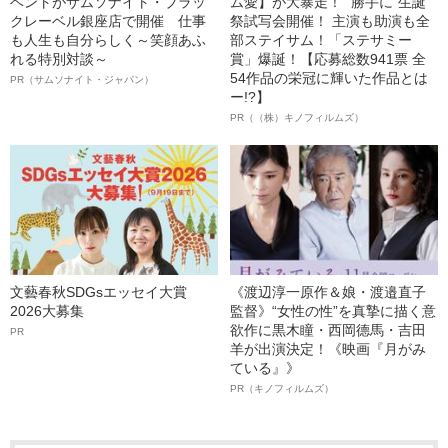
ベントがサムソナイト・ブラッ
ム愛】が大暴走！ “勝手に”生誕
クレーベル銀座店で開催 仕事
祭試写会開催！ 主演も助演も全
も人生も自分らしく～笑顔あふ
部ステイサム！「ステサミー
れる特別対談～
賞」爆誕！【応募総数941票 全
54作品の栄冠に輝いた作品とは
PR（サムソナイト・ジャパン）
ー!?】
PR（（株）キノフィルムズ）
文藝春秋SDGsエッセイ大賞
《渡辺淳一原作＆娘・渡邉直子
2026大募集
監督》“女性の性”を真摯に描く意
欲作に黒木瞳・西岡德馬・吉田
PR
羊が出演決定！《映画『月がみ
ている』》
PR（キノフィルムズ）