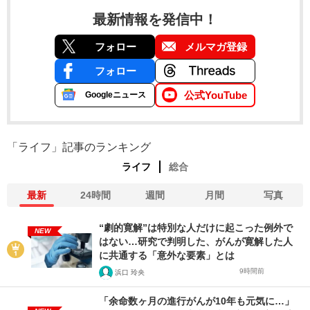
最新情報を発信中！
フォロー
メルマガ登録
フォロー
公式YouTube
Googleニュース
「ライフ」記事のランキング
ライフ
総合
最新
24時間
週間
月間
写真
“劇的寛解”は特別な人だけに起こった例外で
NEW
はない…研究で判明した、がんが寛解した人
に共通する「意外な要素」とは
9時間前
浜口 玲央
「余命数ヶ月の進行がんが10年も元気に…」