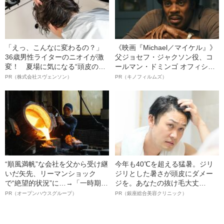
「えっ、こんなに変わるの？」
《映画『Michael／マイケル』》
36歳男性ライターのニオイが激
父ジョセフ・ジャクソン役、コ
変！ 夏場に気になる“頭皮のニ
ールマン・ドミンゴ オフィシャ
オイ”や“ベタつき”を解消す
ルインタビュー“観客を魅了した
PR（株式会社スヴェンソン）
PR（キノフィルムズ）
る、“ウィッグのスペシャリス
名優、複雑な父親像への想いを
ト”が生み出した徹底ケアとは
語る”《日本興収70億円突破》
“順風満帆”な会社を父から受け継
今年も40℃を超える猛暑。ジリ
いだ矢先、リーマンショック
ジリとした暑さが頭皮にダメー
で“絶望的状況”に…→「一時期は
ジを。あなたの抜け毛大丈
納品3年待ち」のヒット商品を生
夫！？
PR（オープンハウスグループ）
PR（銀座総合美容クリニック）
んで危機を脱した四代目社長が
明かす、“逆転の戦術”