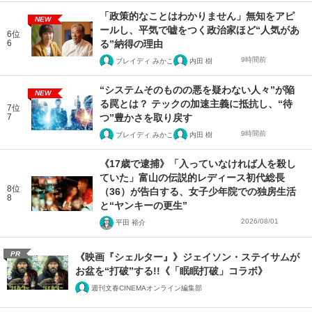
「政策的なことはわかりません」無知をアピ
NEW
ールし、平気で嘘をつく政治家ほど“人気があ
6位
6
る”納得の理由
9時間前
ブレイディ みかこ
内田 樹
“システムそのものの悪を疑わない人々”が陥
NEW
る罠とは？ テックの加速主義に抵抗し、“待
7位
7
つ”豊かさを取り戻す
9時間前
ブレイディ みかこ
内田 樹
《17歳で逮捕》「入っていなければ人を殺し
ていた」富山の伝説的レディース初代総長
8位
（36）が告白する、女子少年院での独房生活
8
と“ヤンキーの更生”
2026/08/01
平田 裕介
PR
《映画『シェルター』》ジェイソン・ステイサムが
お盆を“打破”する!!《「眠眠打破」コラボ》
週刊文春CINEMAオンライン編集部