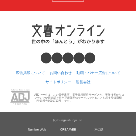
広告掲載について
お問い合わせ
動画・バナー広告について
サイトポリシー
運営会社
ABJマークは、この電子書店・電子書籍配信サービスが、著作権者からコ
ンテンツ使用許諾を得た正規版配信サービスであることを示す登録商標
（登録番号6091713号）です。
(c) Bungeishunju Ltd.
Number Web
CREA WEB
本の話