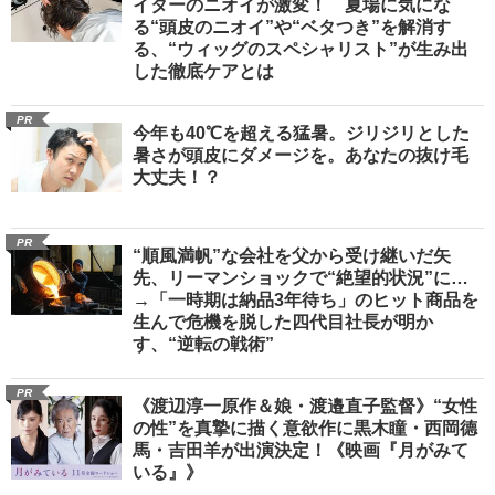
イターのニオイが激変！ 夏場に気にな
る“頭皮のニオイ”や“ベタつき”を解消す
る、“ウィッグのスペシャリスト”が生み出
した徹底ケアとは
PR
今年も40℃を超える猛暑。ジリジリとした
暑さが頭皮にダメージを。あなたの抜け毛
大丈夫！？
PR
“順風満帆”な会社を父から受け継いだ矢
先、リーマンショックで“絶望的状況”に…
→「一時期は納品3年待ち」のヒット商品を
生んで危機を脱した四代目社長が明か
す、“逆転の戦術”
PR
《渡辺淳一原作＆娘・渡邉直子監督》“女性
の性”を真摯に描く意欲作に黒木瞳・西岡德
馬・吉田羊が出演決定！《映画『月がみて
いる』》