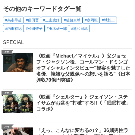
その他のキーワードタグ一覧
#高市早苗
#藤田晋
#三山凌輝
#後藤真希
#森岡毅
#城彰二
#内田有紀
#松田聖子
#玉木雄一郎
#亀和田武
SPECIAL
PR
《映画『Michael／マイケル』》父ジョセ
フ・ジャクソン役、コールマン・ドミンゴ
オフィシャルインタビュー“観客を魅了した
名優、複雑な父親像への想いを語る”《日本
興収70億円突破》
PR
《映画『シェルター』》ジェイソン・ステ
イサムがお盆を“打破”する!!《「眠眠打破」
コラボ》
PR
「えっ、こんなに変わるの？」36歳男性ラ