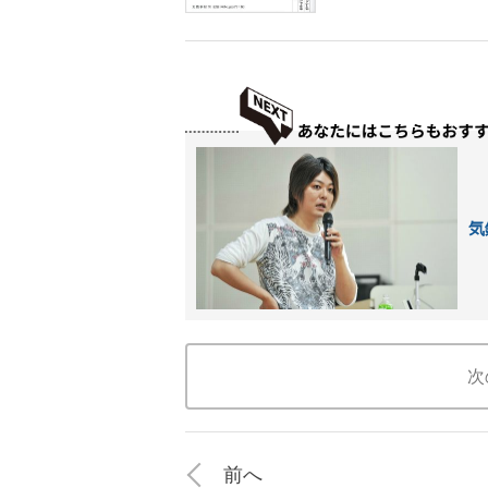
気
次
前へ