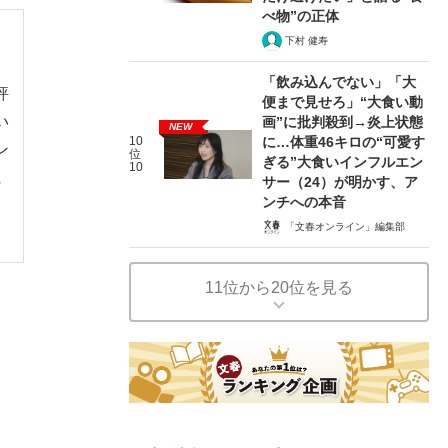
べ物”の正体
下村 健寿
「飲み込んでない」「大
評
便まで見せろ」“大食い動
い
画”に批判殺到→炎上状態
NEW
10
に…体重46キロの“可愛す
ン
位
ぎる”大食いインフルエン
10
に
サー（24）が明かす、ア
ンチへの本音
「文春オンライン」編集部
11位から20位を見る