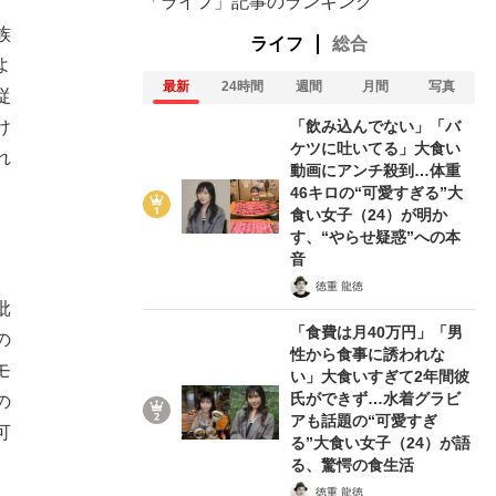
「ライフ」記事のランキング
族
ライフ
総合
よ
最新
24時間
週間
月間
写真
従
「飲み込んでない」「バ
け
ケツに吐いてる」大食い
れ
動画にアンチ殺到…体重
46キロの“可愛すぎる”大
食い女子（24）が明か
す、“やらせ疑惑”への本
音
徳重 龍徳
批
「食費は月40万円」「男
の
性から食事に誘われな
モ
い」大食いすぎて2年間彼
氏ができず…水着グラビ
の
アも話題の“可愛すぎ
可
る”大食い女子（24）が語
る、驚愕の食生活
徳重 龍徳