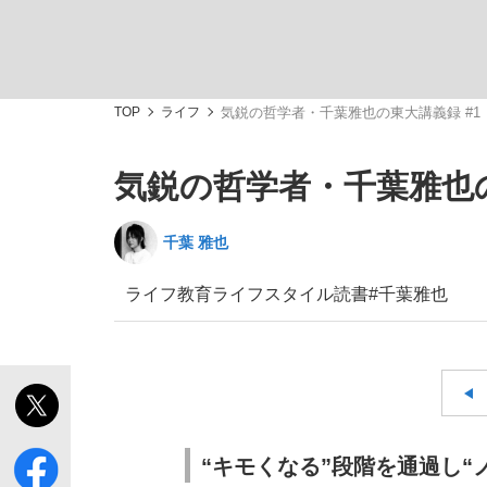
TOP
ライフ
気鋭の哲学者・千葉雅也の東大講義録 #1
気鋭の哲学者・千葉雅也の
「敗因分析は一切聞かれなかった」侍ジャパン選
キングの誕生を、目撃せよ。
千葉 雅也
ライフ
教育
ライフスタイル
読書
#千葉雅也
the Style
「目標達成できなかったからと言って…」サッ
“キモくなる”段階を通過し“