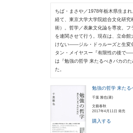
ちば・まさや／1978年栃木県生ま
経て、東京大学大学院総合文化研究
術）。哲学／表象文化論を専攻。フ
を連関させて行う。現在は、立命館
けない――ジル・ドゥルーズと生変
タン・メイヤスー『有限性の後で―
は『勉強の哲学 来たるべきバカの
た。
勉強の哲学 来たる
千葉 雅也(著)
文藝春秋
2017年4月11日 発売
購入する