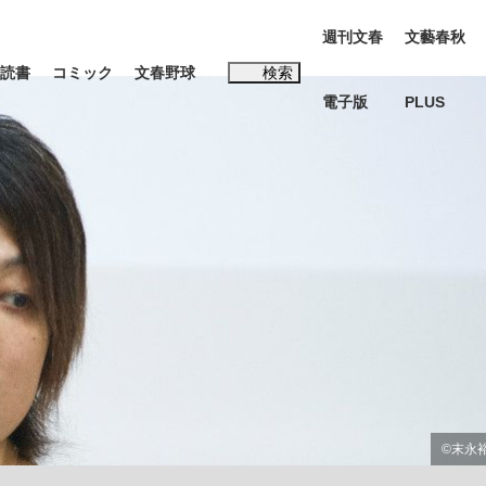
週刊文春
文藝春秋
読書
コミック
文春野球
検索
電子版
PLUS
インタビュー
読書
#松田聖子
む将棋
BC日本代表“敗戦”の真実 選手が明かす...