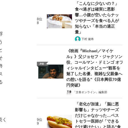
「こんなに少ないの？」
食べ過ぎは確実に悪影
響…小腹が空いたらナッ
8位
ツやチーズを食べる人が
8
知らない「本当の適正
量」
浮
下村 健寿
う
と
《映画『Michael／マイケ
ル』》父ジョセフ・ジャクソン
そ
役、コールマン・ドミンゴ オフ
PR
終
ィシャルインタビュー“観客を
魅了した名優、複雑な父親像へ
ス
の想いを語る”《日本興収70億
る
円突破》
「文春オンライン」編集部
「老化が加速」「脳に悪
影響も」ナッツやチーズ
だけじゃなかった…ベス
続く
9位
トセラー医師が「できる
9
だけ避けたい」と語る“食