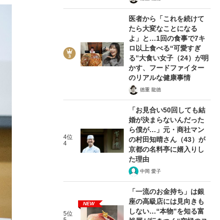
医者から「これを続けて
たら大変なことになる
よ」と…1回の食事で7キ
ロ以上食べる“可愛すぎ
る”大食い女子（24）が明
かす、フードファイター
のリアルな健康事情
徳重 龍徳
「お見合い50回しても結
婚が決まらないんだった
ら僕が…」元・商社マン
4位
の村田知晴さん（43）が
4
京都の名料亭に婿入りし
た理由
中岡 愛子
「一流のお金持ち」は銀
座の高級店には見向きも
NEW
しない…“本物”を知る富
5位