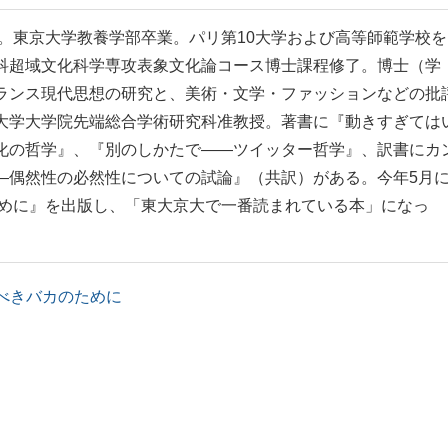
れ。東京大学教養学部卒業。パリ第10大学および高等師範学校を
科超域文化科学専攻表象文化論コース博士課程修了。博士（学
ランス現代思想の研究と、美術・文学・ファッションなどの批
大学大学院先端総合学術研究科准教授。著書に『動きすぎては
化の哲学』、『別のしかたで――ツイッター哲学』、訳書にカ
―偶然性の必然性についての試論』（共訳）がある。今年5月
ために』を出版し、「東大京大で一番読まれている本」になっ
べきバカのために