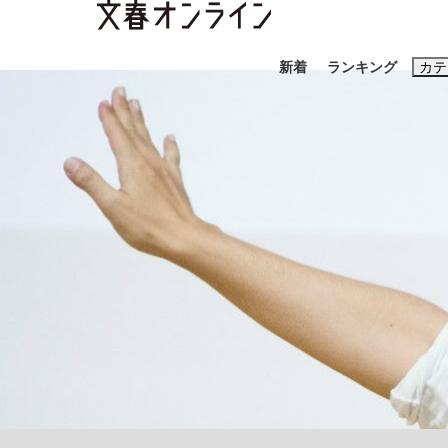
新着
ランキング
カテ
スクープ
ニュー
おすすめのキ
#藤田晋
#三
#玉木雄一郎
「90%は失敗する。でも…」本田圭佑が初め
終戦から81年