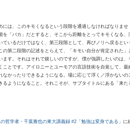
めには、このキモくなるという段階を通過しなければなりませ
階を「バカ」だとすると、そこから距離をとってキモくなる、
いているだけではなく、第三段階として、再びノリへ戻るとい
この第二段階の記述をとらえて、「キモい自分が肯定された」
います。それはそれで嬉しいのですが、僕が強調したいのは、
くことです。アイロニーとユーモアの言語技術を自覚して、最
れなかったりできるようになる。場に応じて浮く／浮かないの
きるようになること。それこそが、サブタイトルにある「来た
鋭の哲学者・千葉雅也の東大講義録 #2「勉強は変身である」
に