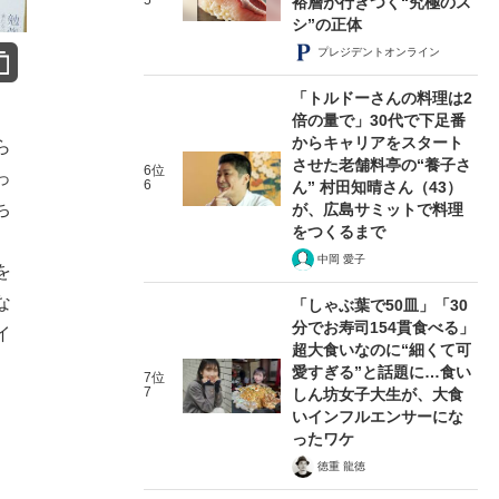
5
裕層が行きつく“究極のス
シ”の正体
プレジデントオンライン
「トルドーさんの料理は2
倍の量で」30代で下足番
からキャリアをスタート
ら
させた老舗料亭の“養子さ
6位
っ
6
ん” 村田知晴さん（43）
ち
が、広島サミットで料理
をつくるまで
中岡 愛子
を
な
「しゃぶ葉で50皿」「30
分でお寿司154貫食べる」
イ
超大食いなのに“細くて可
愛すぎる”と話題に…食い
7位
7
しん坊女子大生が、大食
いインフルエンサーにな
ったワケ
徳重 龍徳