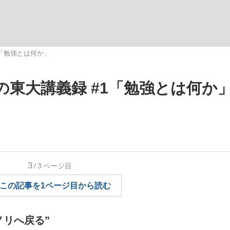
いまさら聞け
「勉強とは何か」
東大講義録 #1「勉強とは何か
手が証言した“NPB聞...
「クマが悪者扱いされているの
3
/3
ページ目
この記事を1ページ目から読む
もっと見る
カー日本代表・森保一監督...
ノリへ戻る”