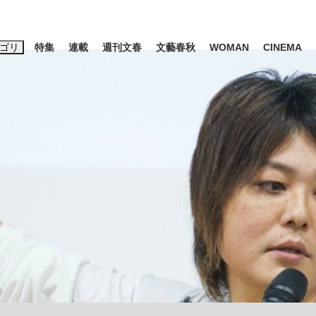
ゴリ
特集
連載
週刊文春
文藝春秋
WOMAN
CINEMA
キーワード入力
ス
エンタメ
ライフ
ビジネス
ーワードタグ一覧
山凌輝
#高市早苗
#後藤真希
#森岡毅
#城彰二
#内田有紀
観る将棋、読
#亀和田武
て明かした日本代表監督に...
「最悪の空気のまま解散」W