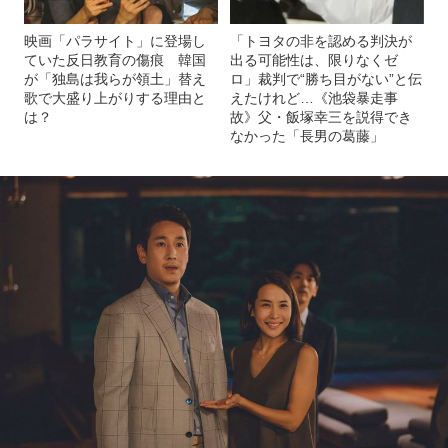
映画「パラサイト」に登場し
「トヨタの非を認める判決が
ていた反日教育の傷痕 韓国
出る可能性は、限りなくゼ
が「独島は我らが領土」替え
ロ」裁判で“勝ち目がない”と伝
歌で大盛り上がりする理由と
えたけれど…《池袋暴走事
は？
故》父・飯塚幸三を説得でき
なかった「長男の葛藤」