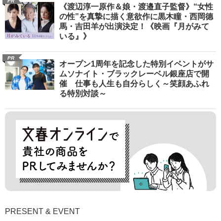
PR
《渡辺淳一原作＆娘・渡邉直子監督》“女性
の性”を真摯に描く意欲作に黒木瞳・西岡德
馬・吉田羊が出演決定！《映画『月がみて
いる』》
PR
オープン1周年を記念した特別イベントがサ
ムソナイト・ブラックレーベル銀座店で開
催 仕事も人生も自分らしく～笑顔あふれ
る特別対談～
PRESENT & EVENT