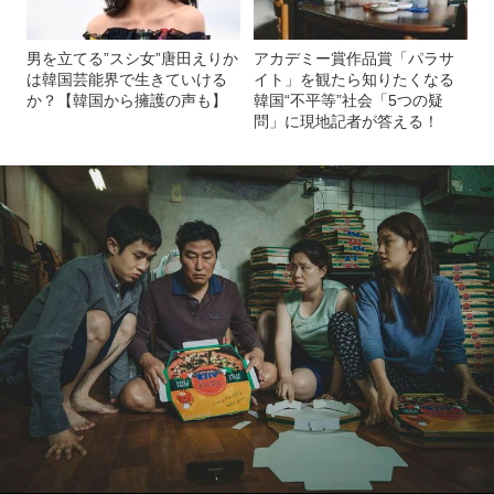
男を立てる”スシ女”唐田えりか
アカデミー賞作品賞「パラサ
は韓国芸能界で生きていける
イト」を観たら知りたくなる
か？【韓国から擁護の声も】
韓国“不平等”社会「5つの疑
問」に現地記者が答える！