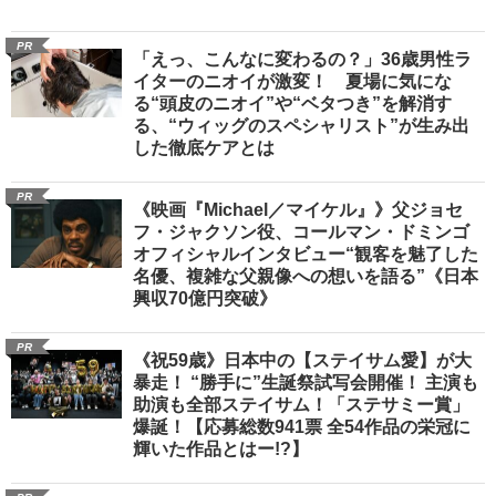
PR
「えっ、こんなに変わるの？」36歳男性ラ
イターのニオイが激変！ 夏場に気にな
る“頭皮のニオイ”や“ベタつき”を解消す
る、“ウィッグのスペシャリスト”が生み出
した徹底ケアとは
PR
《映画『Michael／マイケル』》父ジョセ
フ・ジャクソン役、コールマン・ドミンゴ
オフィシャルインタビュー“観客を魅了した
名優、複雑な父親像への想いを語る”《日本
興収70億円突破》
PR
《祝59歳》日本中の【ステイサム愛】が大
暴走！ “勝手に”生誕祭試写会開催！ 主演も
助演も全部ステイサム！「ステサミー賞」
爆誕！【応募総数941票 全54作品の栄冠に
輝いた作品とはー!?】