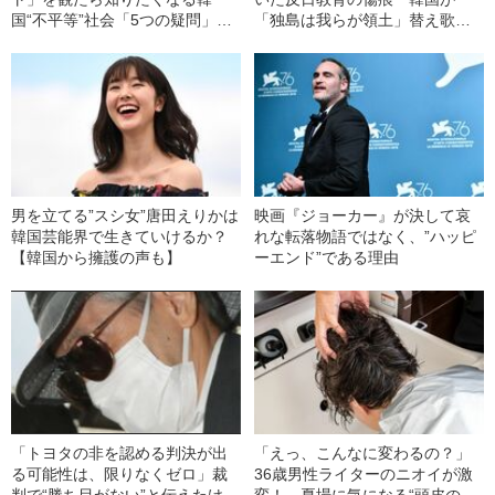
国“不平等”社会「5つの疑問」に
「独島は我らが領土」替え歌で
現地記者が答える！
大盛り上がりする理由とは？
男を立てる”スシ女”唐田えりかは
映画『ジョーカー』が決して哀
韓国芸能界で生きていけるか？
れな転落物語ではなく、”ハッピ
【韓国から擁護の声も】
ーエンド”である理由
「トヨタの非を認める判決が出
「えっ、こんなに変わるの？」
る可能性は、限りなくゼロ」裁
36歳男性ライターのニオイが激
判で“勝ち目がない”と伝えたけれ
変！ 夏場に気になる“頭皮のニ