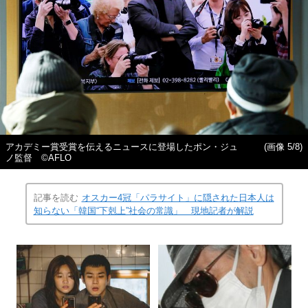
アカデミー賞受賞を伝えるニュースに登場したポン・ジュ
(画像 5/8)
ノ監督 ©AFLO
記事を読む
オスカー4冠「パラサイト」に隠された日本人は
知らない「韓国“下剋上”社会の常識」 現地記者が解説