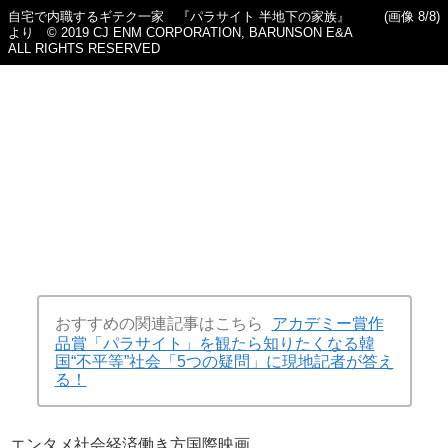
自宅で内職するギテク一家 『パラサイト 半地下の家族』
(画像 8/8)
より © 2019 CJ ENM CORPORATION, BARUNSON E&A
ALL RIGHTS RESERVED
おすすめの関連記事はこちら
アカデミー賞作
品賞「パラサイト」を観たら知りたくなる韓
国“不平等”社会「5つの疑問」に現地記者が答え
る！
エンタメ
社会
経済
働き方
国際
映画