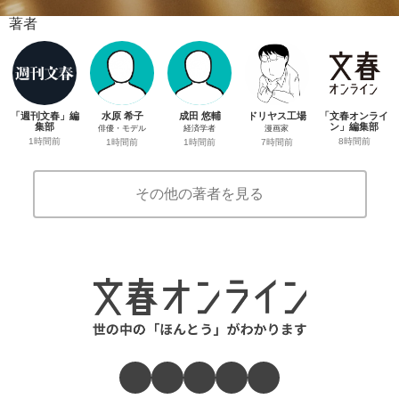
著者
「週刊文春」編
水原 希子
成田 悠輔
ドリヤス工場
「文春オンライ
集部
ン」編集部
俳優・モデル
経済学者
漫画家
1時間前
8時間前
1時間前
1時間前
7時間前
その他の著者を見る