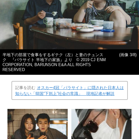
半地下の部屋で食事をするギテク（左）と妻のチュンス
(画像 3/8)
ク 『パラサイト 半地下の家族』より © 2019 CJ ENM
CORPORATION, BARUNSON E&A ALL RIGHTS
RESERVED
記事を読む
オスカー4冠「パラサイト」に隠された日本人は
知らない「韓国“下剋上”社会の常識」 現地記者が解説