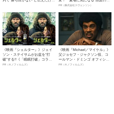
ど…《池袋暴走事故》父・飯塚
オイ”や“ベタつき”を解消す
PR（株式会社スヴェンソン）
幸三を説得できなかった「長男
る、“ウィッグのスペシャリス
の葛藤」
ト”が生み出した徹底ケアとは
《映画『シェルター』》ジェイ
《映画『Michael／マイケル』》
ソン・ステイサムがお盆を“打
父ジョセフ・ジャクソン役、コ
破”する!!《「眠眠打破」コラ
ールマン・ドミンゴ オフィシャ
ボ》
ルインタビュー“観客を魅了した
PR（キノフィルムズ）
PR（キノフィルムズ）
名優、複雑な父親像への想いを
語る”《日本興収70億円突破》