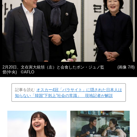
2月20日、文在寅大統領（左）と会食したポン・ジュノ監
(画像 7/8)
督(中央) ©AFLO
記事を読む
オスカー4冠「パラサイト」に隠された日本人は
知らない「韓国“下剋上”社会の常識」 現地記者が解説