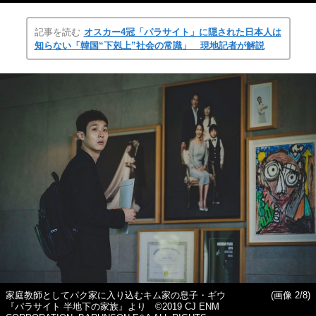
記事を読む
オスカー4冠「パラサイト」に隠された日本人は
知らない「韓国“下剋上”社会の常識」 現地記者が解説
家庭教師としてパク家に入り込むキム家の息子・ギウ
(画像 2/8)
『パラサイト 半地下の家族』より ©2019 CJ ENM