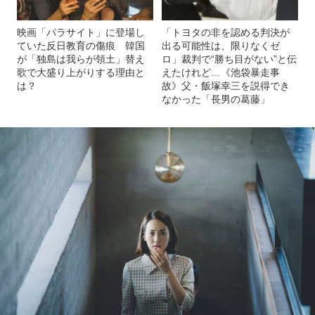
映画「パラサイト」に登場し
「トヨタの非を認める判決が
ていた反日教育の傷痕 韓国
出る可能性は、限りなくゼ
が「独島は我らが領土」替え
ロ」裁判で“勝ち目がない”と伝
歌で大盛り上がりする理由と
えたけれど…《池袋暴走事
は？
故》父・飯塚幸三を説得でき
なかった「長男の葛藤」