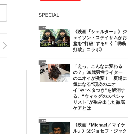
SPECIAL
PR
《映画『シェルター』》ジ
ェイソン・ステイサムがお
盆を“打破”する!!《「眠眠
打破」コラボ》
PR
「えっ、こんなに変わる
の？」36歳男性ライター
のニオイが激変！ 夏場に
気になる“頭皮のニオ
イ”や“ベタつき”を解消す
る、“ウィッグのスペシャ
リスト”が生み出した徹底
ケアとは
PR
《映画『Michael／マイケ
ル』》父ジョセフ・ジャク