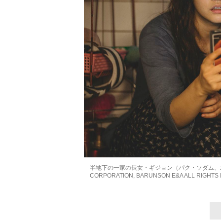
半地下の一家の長女・ギジョン（パク・ソダム、左）
CORPORATION, BARUNSON E&A ALL RIGHTS