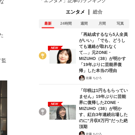
「エンタメ」記事のランキング
な
エンタメ
総合
最新
24時間
週間
月間
写真
「再結成するなら5人全員
た
がいい」「でも、どうし
ても連絡が取れなく
NEW
て…」元ZONE・
MIZUHO（38）が明かす
ノ監
「19年ぶりに芸能界復
帰」した本当の理由
佐藤 ちひろ
「印税は1円ももらってい
ません」19年ぶりに芸能
界に復帰したZONE・
NEW
MIZUHO（38）が明か
す、紅白3年連続出場した
のに“月収8万円”だった絶
頂期
佐藤 ちひろ