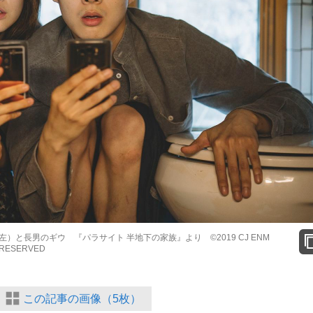
と長男のギウ 『パラサイト 半地下の家族』より ©2019 CJ ENM
 RESERVED
この記事の画像（5枚）