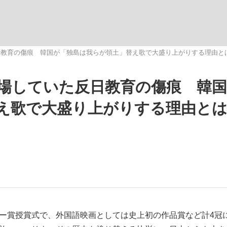
観る将棋、読
日教育の傷痕 韓国が「独島は我らが領土」替え歌で大盛り上がりする理由と
場していた反日教育の傷痕 韓
”の真実 選手が明かす...
「敗因分析は一切聞かれなか
え歌で大盛り上がりする理由と
の国から』倉本聰氏（91...
ミー賞授賞式で、外国語映画としては史上初の作品賞など計4冠