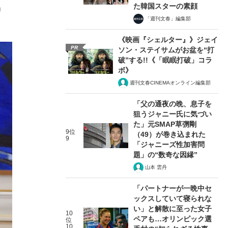
た韓国スターの素顔
」
「週刊文春」編集部
《映画『シェルター』》ジェイ
PR
ソン・ステイサムがお盆を“打
破”する!!《「眠眠打破」コラ
ボ》
週刊文春CINEMAオンライン編集部
「父の通夜の晩、息子を
狙うジャニー氏に気づい
た」元SMAP草彅剛
9位
（49）が巻き込まれた
9
「ジャニーズ性加害問
題」の“数奇な因縁”
山本 雲丹
「パートナーが一晩中セ
ックスしていて寝られな
い」と解散に至った女子
10
ペアも…オリンピック選
位
10