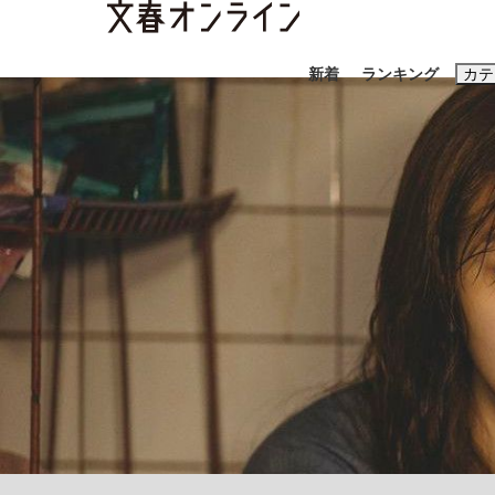
新着
ランキング
カテ
スクープ
ニュー
おすすめのキ
#藤田晋
#三
#玉木雄一郎
《BTS厳戒トーキョー滞在記》RM→渋谷で飲
終戦から81年