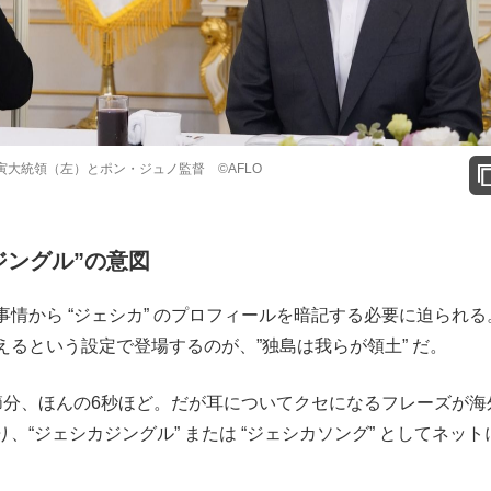
寅大統領（左）とポン・ジュノ監督 ©AFLO
ジングル”の意図
から “ジェシカ” のプロフィールを暗記する必要に迫られる
るという設定で登場するのが、”独島は我らが領土” だ。
分、ほんの6秒ほど。だが耳についてクセになるフレーズが海
“ジェシカジングル” または “ジェシカソング” としてネット