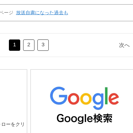
ページ
放送自粛になった過去も
1
2
3
次へ
ォローをクリ