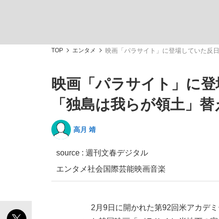
TOP
エンタメ
映画「パラサイト」に登場していた反
映画「パラサイト」に登
「最悪の空気のまま解散」WBC日本代表“敗戦
私のあのとき、私のいま
「独島は我らが領土」替
高月 靖
source : 週刊文春デジタル
エンタメ
社会
国際
芸能
映画
音楽
「クマが悪者扱いされているのが悲しい」『北
2月9日に開かれた第92回米アカデ
キングの誕生を、目撃せよ。