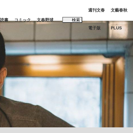
週刊文春
文藝春秋
読書
コミック
文春野球
検索
電子版
PLUS
インタビュー
読書
#松田聖子
本田圭佑が初めて明かした日本代表監督に...
K-POPアイドルたち