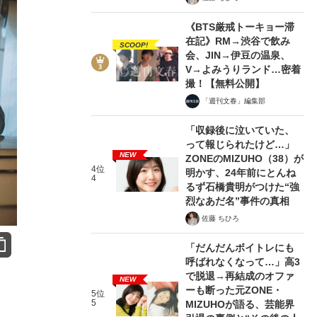
《BTS厳戒トーキョー滞
在記》RM→渋谷で飲み
SCOOP!
会、JIN→伊豆の温泉、
V→よみうりランド…密着
撮！【無料公開】
「週刊文春」編集部
「収録後に泣いていた、
って報じられたけど…」
NEW
ZONEのMIZUHO（38）が
4位
明かす、24年前にとんね
4
るず石橋貴明がつけた“強
烈なあだ名”事件の真相
佐藤 ちひろ
「だんだんボイトレにも
呼ばれなくなって…」高3
で脱退→再結成のオファ
NEW
ーも断った元ZONE・
5位
5
MIZUHOが語る、芸能界