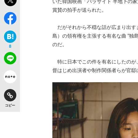
いた韓国映画「パラサイト 半地下の
賞賛の拍手が送られた。
だがそれから不穏な話が広まり出す
島）の領有権を主張する有名な曲 ”独
のだ。
8
特に日本でこの件を有名にしたのが、
督はじめ出演者や制作関係者らが官邸
コピー