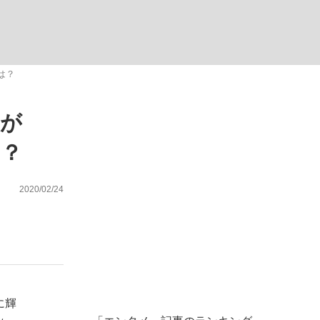
む将棋
は？
国が
った」侍ジャパン選手が証言した“NPB聞...
は？
2020/02/24
に輝