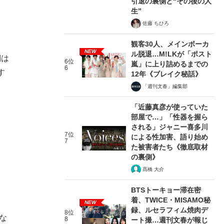
引退の裏側と“その後の人
生”
佐藤 ちひろ
観客30人、メインボーカ
NEW
ル脱退…M!LKが「ポスト
詞は
6位
嵐」に上り詰めるまでの
6
す
12年《ブレイク秘話》
「週刊文春」編集部
「近藤真彦が使っていた
部屋で…」「性器を握ら
される」ジャニー喜多川
7位
による性加害、語り始め
7
た被害者たち《徹底取材
の裏側》
髙橋 大介
BTSトーキョー滞在密
着、TWICE・MISAMO秘
NEW
録、ルセラフィム焼肉デ
8位
な
8
ート撮…週刊文春が報じ