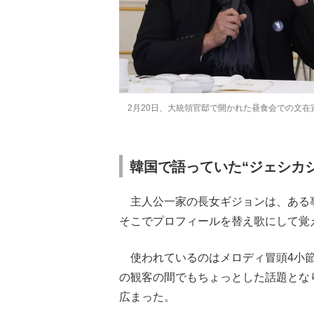
2月20日、大統領官邸で開かれた昼食会での文在
韓国で語っていた“ジェシカ
主人公一家の長女ギジョンは、ある事情
そこでプロフィールを替え歌にして覚え
使われているのはメロディ冒頭4小節
の観客の間でもちょっとした話題となり、
広まった。