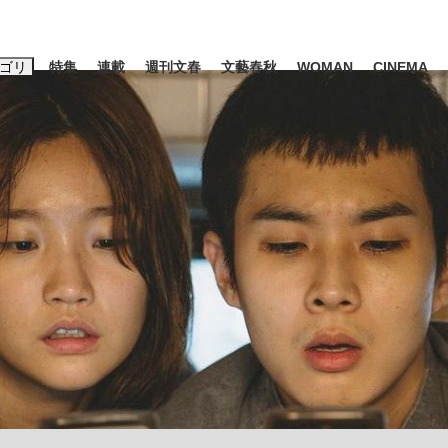
ゴリ
特集
連載
週刊文春
文藝春秋
WOMAN
CINEMA
キーワード入力
ス
エンタメ
ライフ
ビジネス
ーワードタグ一覧
山凌輝
#高市早苗
#後藤真希
#森岡毅
#城彰二
#内田有紀
#亀和田武
み会、JIN→伊豆の...
「90%は失敗する。でも…」
日本生まれの