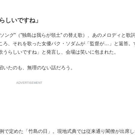
らしいですね」
ング”（”独島は我らが領土” の替え歌）、あのメロディと歌
ころ、それを歌った女優パク・ソダムが「監督が…」と返答。
歌うらしいですね」と発言し、会場は笑いに包まれた。
招いたのも、無理のない話だろう。
ADVERTISEMENT
条例で定めた「竹島の日」。現地式典では従来通り閣僚が出席し