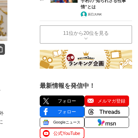
手村の“知られざる性事
情”とは
辰巳JUNK
11位から20位を見る
最新情報を発信中！
。
フォロー
メルマガ登録
フォロー
外
に
Googleニュース
公式YouTube